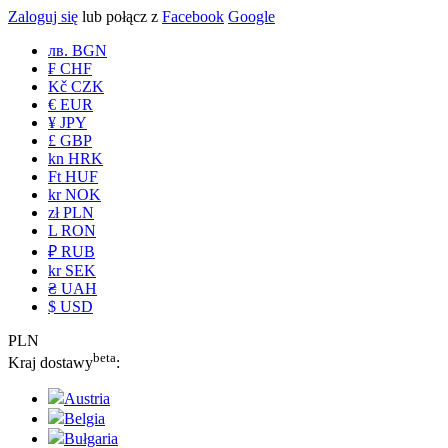
Zaloguj się
lub połącz z
Facebook
Google
лв. BGN
₣ CHF
Kč CZK
€ EUR
¥ JPY
£ GBP
kn HRK
Ft HUF
kr NOK
zł PLN
L RON
₽ RUB
kr SEK
₴ UAH
$ USD
PLN
beta
Kraj dostawy
:
Austria
Belgia
Bułgaria