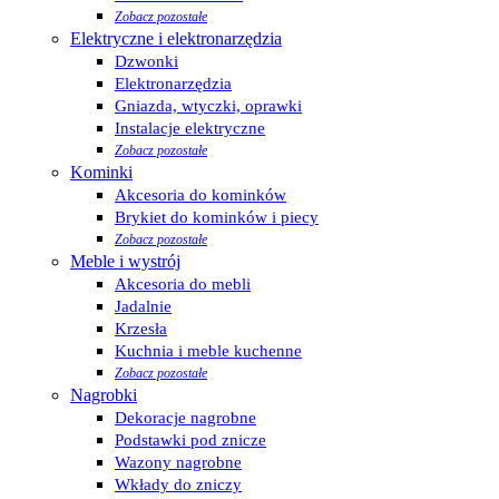
Zobacz pozostałe
Elektryczne i elektronarzędzia
Dzwonki
Elektronarzędzia
Gniazda, wtyczki, oprawki
Instalacje elektryczne
Zobacz pozostałe
Kominki
Akcesoria do kominków
Brykiet do kominków i piecy
Zobacz pozostałe
Meble i wystrój
Akcesoria do mebli
Jadalnie
Krzesła
Kuchnia i meble kuchenne
Zobacz pozostałe
Nagrobki
Dekoracje nagrobne
Podstawki pod znicze
Wazony nagrobne
Wkłady do zniczy