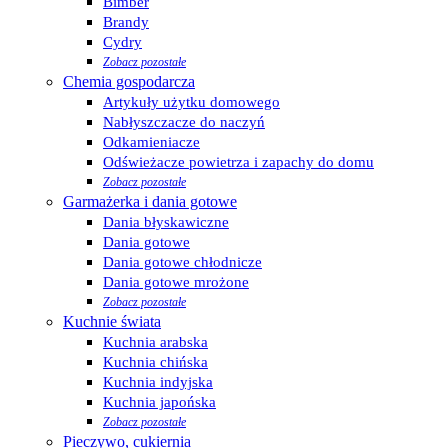
Bimber
Brandy
Cydry
Zobacz pozostałe
Chemia gospodarcza
Artykuły użytku domowego
Nabłyszczacze do naczyń
Odkamieniacze
Odświeżacze powietrza i zapachy do domu
Zobacz pozostałe
Garmażerka i dania gotowe
Dania błyskawiczne
Dania gotowe
Dania gotowe chłodnicze
Dania gotowe mrożone
Zobacz pozostałe
Kuchnie świata
Kuchnia arabska
Kuchnia chińska
Kuchnia indyjska
Kuchnia japońska
Zobacz pozostałe
Pieczywo, cukiernia