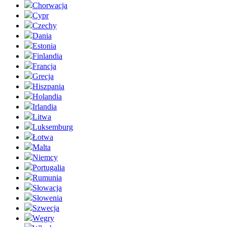
Chorwacja
Cypr
Czechy
Dania
Estonia
Finlandia
Francja
Grecja
Hiszpania
Holandia
Irlandia
Litwa
Luksemburg
Łotwa
Malta
Niemcy
Portugalia
Rumunia
Słowacja
Słowenia
Szwecja
Węgry