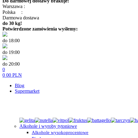
Do darmowej dostawy brakuje:
Warszawa :
Polska
:
Darmowa dostawa
do 30 kg!
Potwierdzone zamówienia wyślemy:
do 18:00
do 19:00
do 20:00
0
0
00
PLN
Blog
Supermarket
Alkohole i wyroby tytoniowe
Alkohole wysokoprocentowe