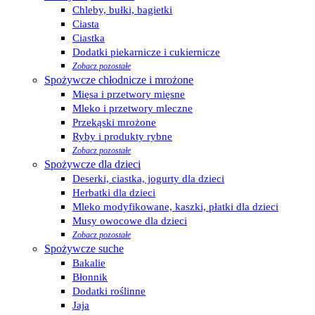
Chleby, bułki, bagietki
Ciasta
Ciastka
Dodatki piekarnicze i cukiernicze
Zobacz pozostałe
Spożywcze chłodnicze i mrożone
Mięsa i przetwory mięsne
Mleko i przetwory mleczne
Przekąski mrożone
Ryby i produkty rybne
Zobacz pozostałe
Spożywcze dla dzieci
Deserki, ciastka, jogurty dla dzieci
Herbatki dla dzieci
Mleko modyfikowane, kaszki, płatki dla dzieci
Musy owocowe dla dzieci
Zobacz pozostałe
Spożywcze suche
Bakalie
Błonnik
Dodatki roślinne
Jaja