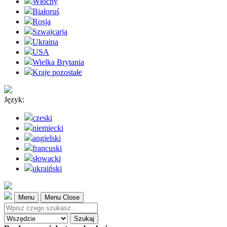
Włochy
Białoruś
Rosja
Szwajcarja
Ukraina
USA
Wielka Brytania
Kraje pozostałe
Język:
czeski
niemiecki
angielski
francuski
słowacki
ukraiński
Menu
Menu Close
Szukaj