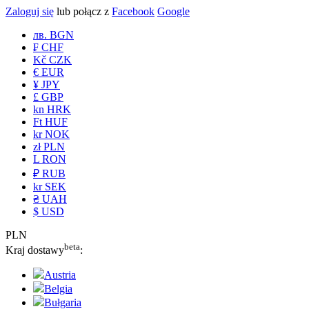
Zaloguj się
lub połącz z
Facebook
Google
лв. BGN
₣ CHF
Kč CZK
€ EUR
¥ JPY
£ GBP
kn HRK
Ft HUF
kr NOK
zł PLN
L RON
₽ RUB
kr SEK
₴ UAH
$ USD
PLN
beta
Kraj dostawy
:
Austria
Belgia
Bułgaria