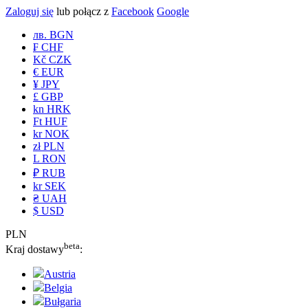
Zaloguj się
lub połącz z
Facebook
Google
лв. BGN
₣ CHF
Kč CZK
€ EUR
¥ JPY
£ GBP
kn HRK
Ft HUF
kr NOK
zł PLN
L RON
₽ RUB
kr SEK
₴ UAH
$ USD
PLN
beta
Kraj dostawy
:
Austria
Belgia
Bułgaria