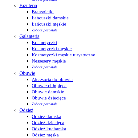
Biżuteria
Bransoletki
Łańcuszki damskie
Łańcuszki męskie
Zobacz pozostałe
Galanteria
Kosmetyczki
Kosmetyczki męskie
Kosmetyczki męskie turystyczne
Nessesery męskie
Zobacz pozostałe
Obuwie
Akcesoria do obuwia
Obuwie chłopięce
Obuwie damskie
Obuwie dziecięce
Zobacz pozostałe
Odzież
Odzież damska
Odzież dziecięca
Odzież kucharska
Odzież męska