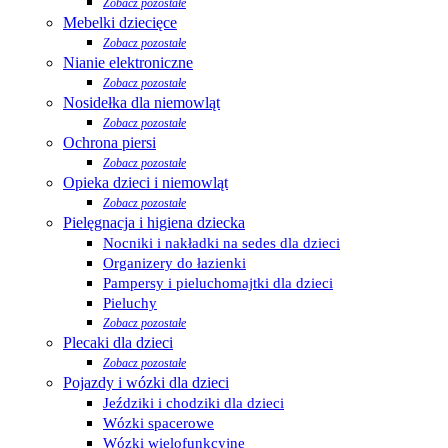
Zobacz pozostałe
Mebelki dziecięce
Zobacz pozostałe
Nianie elektroniczne
Zobacz pozostałe
Nosidełka dla niemowląt
Zobacz pozostałe
Ochrona piersi
Zobacz pozostałe
Opieka dzieci i niemowląt
Zobacz pozostałe
Pielęgnacja i higiena dziecka
Nocniki i nakładki na sedes dla dzieci
Organizery do łazienki
Pampersy i pieluchomajtki dla dzieci
Pieluchy
Zobacz pozostałe
Plecaki dla dzieci
Zobacz pozostałe
Pojazdy i wózki dla dzieci
Jeździki i chodziki dla dzieci
Wózki spacerowe
Wózki wielofunkcyjne