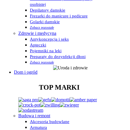
osobistej
Depilatory damskie
Frezarki do manicure i pedicure
Golarki damskie
Zobacz pozostałe
Zdrowie i medycyna
Antykoncepcja i seks
Apteczki
Pojemniki na leki
Preparaty do dezynfekcji dłoni
Zobacz pozostałe
Dom i ogród
TOP MARKI
Budowa i remont
Akcesoria budowlane
Armatura