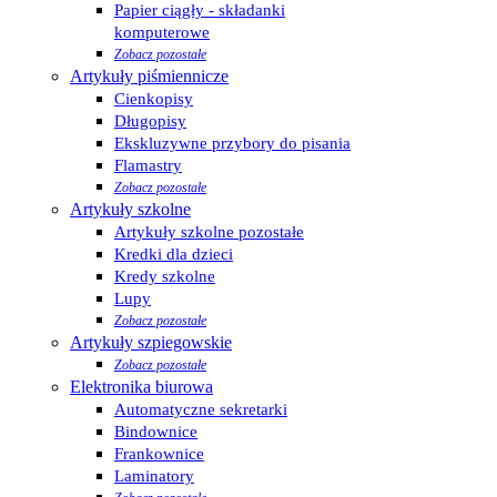
Papier ciągły - składanki
komputerowe
Zobacz pozostałe
Artykuły piśmiennicze
Cienkopisy
Długopisy
Ekskluzywne przybory do pisania
Flamastry
Zobacz pozostałe
Artykuły szkolne
Artykuły szkolne pozostałe
Kredki dla dzieci
Kredy szkolne
Lupy
Zobacz pozostałe
Artykuły szpiegowskie
Zobacz pozostałe
Elektronika biurowa
Automatyczne sekretarki
Bindownice
Frankownice
Laminatory