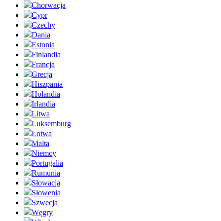
Chorwacja
Cypr
Czechy
Dania
Estonia
Finlandia
Francja
Grecja
Hiszpania
Holandia
Irlandia
Litwa
Luksemburg
Łotwa
Malta
Niemcy
Portugalia
Rumunia
Słowacja
Słowenia
Szwecja
Węgry