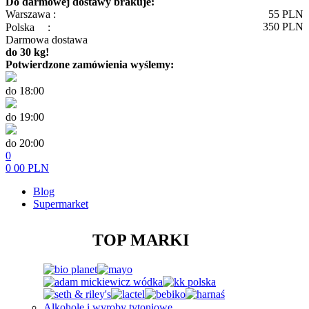
Do darmowej dostawy brakuje:
Warszawa :
55
PLN
350
PLN
Polska
:
Darmowa dostawa
do 30 kg!
Potwierdzone zamówienia wyślemy:
do 18:00
do 19:00
do 20:00
0
0
00
PLN
Blog
Supermarket
TOP MARKI
Alkohole i wyroby tytoniowe