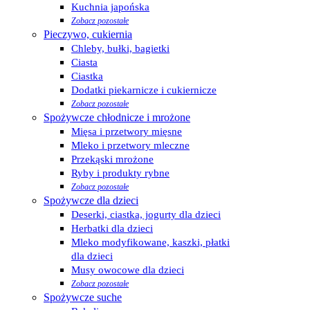
Kuchnia japońska
Zobacz pozostałe
Pieczywo, cukiernia
Chleby, bułki, bagietki
Ciasta
Ciastka
Dodatki piekarnicze i cukiernicze
Zobacz pozostałe
Spożywcze chłodnicze i mrożone
Mięsa i przetwory mięsne
Mleko i przetwory mleczne
Przekąski mrożone
Ryby i produkty rybne
Zobacz pozostałe
Spożywcze dla dzieci
Deserki, ciastka, jogurty dla dzieci
Herbatki dla dzieci
Mleko modyfikowane, kaszki, płatki
dla dzieci
Musy owocowe dla dzieci
Zobacz pozostałe
Spożywcze suche