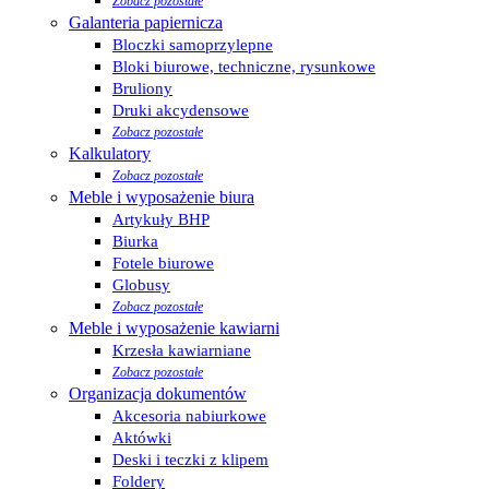
Zobacz pozostałe
Galanteria papiernicza
Bloczki samoprzylepne
Bloki biurowe, techniczne, rysunkowe
Bruliony
Druki akcydensowe
Zobacz pozostałe
Kalkulatory
Zobacz pozostałe
Meble i wyposażenie biura
Artykuły BHP
Biurka
Fotele biurowe
Globusy
Zobacz pozostałe
Meble i wyposażenie kawiarni
Krzesła kawiarniane
Zobacz pozostałe
Organizacja dokumentów
Akcesoria nabiurkowe
Aktówki
Deski i teczki z klipem
Foldery