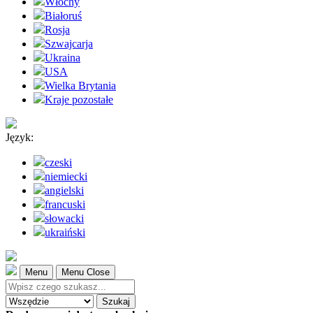
Włochy
Białoruś
Rosja
Szwajcarja
Ukraina
USA
Wielka Brytania
Kraje pozostałe
Język:
czeski
niemiecki
angielski
francuski
słowacki
ukraiński
Menu
Menu Close
Szukaj