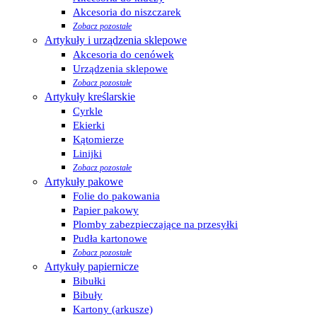
Akcesoria do niszczarek
Zobacz pozostałe
Artykuły i urządzenia sklepowe
Akcesoria do cenówek
Urządzenia sklepowe
Zobacz pozostałe
Artykuły kreślarskie
Cyrkle
Ekierki
Kątomierze
Linijki
Zobacz pozostałe
Artykuły pakowe
Folie do pakowania
Papier pakowy
Plomby zabezpieczające na przesyłki
Pudła kartonowe
Zobacz pozostałe
Artykuły papiernicze
Bibułki
Bibuły
Kartony (arkusze)