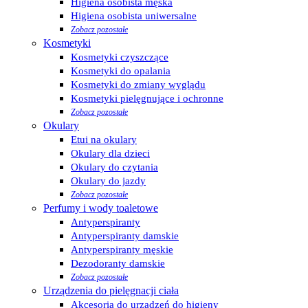
Higiena osobista męska
Higiena osobista uniwersalne
Zobacz pozostałe
Kosmetyki
Kosmetyki czyszczące
Kosmetyki do opalania
Kosmetyki do zmiany wyglądu
Kosmetyki pielęgnujące i ochronne
Zobacz pozostałe
Okulary
Etui na okulary
Okulary dla dzieci
Okulary do czytania
Okulary do jazdy
Zobacz pozostałe
Perfumy i wody toaletowe
Antyperspiranty
Antyperspiranty damskie
Antyperspiranty męskie
Dezodoranty damskie
Zobacz pozostałe
Urządzenia do pielęgnacji ciała
Akcesoria do urządzeń do higieny