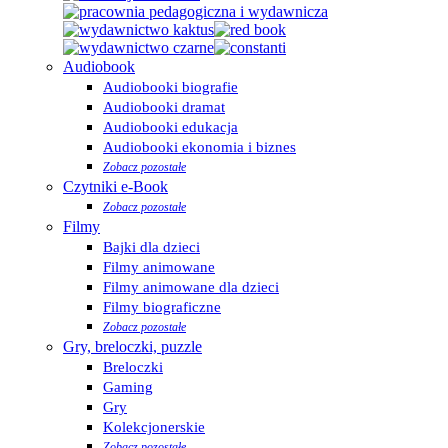
Audiobook
Audiobooki biografie
Audiobooki dramat
Audiobooki edukacja
Audiobooki ekonomia i biznes
Zobacz pozostałe
Czytniki e-Book
Zobacz pozostałe
Filmy
Bajki dla dzieci
Filmy animowane
Filmy animowane dla dzieci
Filmy biograficzne
Zobacz pozostałe
Gry, breloczki, puzzle
Breloczki
Gaming
Gry
Kolekcjonerskie
Zobacz pozostałe