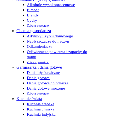
Alkohole wysokoprocentowe
Bimber
Brandy
Cydry
Zobacz pozostałe
Chemia gospodarcza
Artykuły użytku domowego
Nabłyszczacze do naczyń
Odkamieniacze
Odświeżacze powietrza i zapachy do
domu
Zobacz pozostałe
Garmażerka i dania gotowe
Dania błyskawiczne
Dania gotowe
Dania gotowe chłodnicze
Dania gotowe mrożone
Zobacz pozostałe
Kuchnie świata
Kuchnia arabska
Kuchnia chińska
Kuchnia indyjska