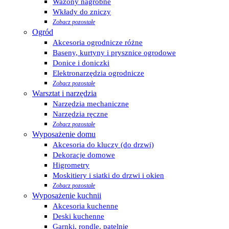
Wazony nagrobne
Wkłady do zniczy
Zobacz pozostałe
Ogród
Akcesoria ogrodnicze różne
Baseny, kurtyny i prysznice ogrodowe
Donice i doniczki
Elektronarzędzia ogrodnicze
Zobacz pozostałe
Warsztat i narzędzia
Narzędzia mechaniczne
Narzędzia ręczne
Zobacz pozostałe
Wyposażenie domu
Akcesoria do kluczy (do drzwi)
Dekoracje domowe
Higrometry
Moskitiery i siatki do drzwi i okien
Zobacz pozostałe
Wyposażenie kuchnii
Akcesoria kuchenne
Deski kuchenne
Garnki, rondle, patelnie