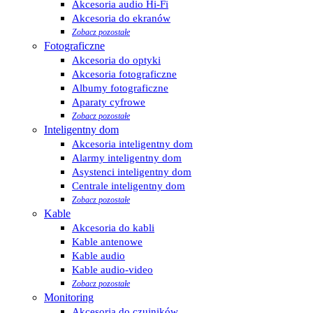
Akcesoria audio Hi-Fi
Akcesoria do ekranów
Zobacz pozostałe
Fotograficzne
Akcesoria do optyki
Akcesoria fotograficzne
Albumy fotograficzne
Aparaty cyfrowe
Zobacz pozostałe
Inteligentny dom
Akcesoria inteligentny dom
Alarmy inteligentny dom
Asystenci inteligentny dom
Centrale inteligentny dom
Zobacz pozostałe
Kable
Akcesoria do kabli
Kable antenowe
Kable audio
Kable audio-video
Zobacz pozostałe
Monitoring
Akcesoria do czujników