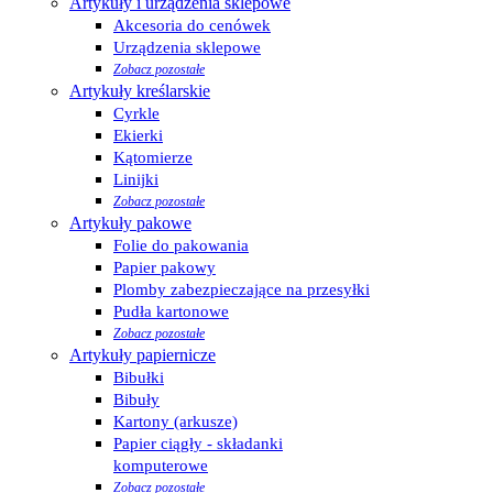
Artykuły i urządzenia sklepowe
Akcesoria do cenówek
Urządzenia sklepowe
Zobacz pozostałe
Artykuły kreślarskie
Cyrkle
Ekierki
Kątomierze
Linijki
Zobacz pozostałe
Artykuły pakowe
Folie do pakowania
Papier pakowy
Plomby zabezpieczające na przesyłki
Pudła kartonowe
Zobacz pozostałe
Artykuły papiernicze
Bibułki
Bibuły
Kartony (arkusze)
Papier ciągły - składanki
komputerowe
Zobacz pozostałe