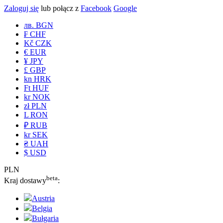
Zaloguj się
lub połącz z
Facebook
Google
лв. BGN
₣ CHF
Kč CZK
€ EUR
¥ JPY
£ GBP
kn HRK
Ft HUF
kr NOK
zł PLN
L RON
₽ RUB
kr SEK
₴ UAH
$ USD
PLN
beta
Kraj dostawy
:
Austria
Belgia
Bułgaria