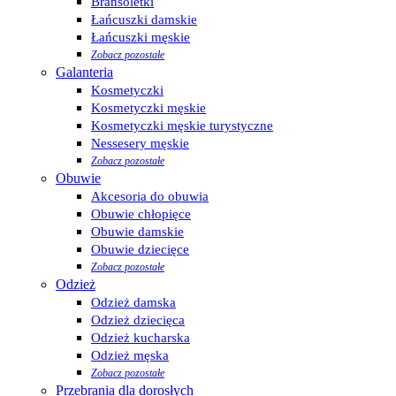
Bransoletki
Łańcuszki damskie
Łańcuszki męskie
Zobacz pozostałe
Galanteria
Kosmetyczki
Kosmetyczki męskie
Kosmetyczki męskie turystyczne
Nessesery męskie
Zobacz pozostałe
Obuwie
Akcesoria do obuwia
Obuwie chłopięce
Obuwie damskie
Obuwie dziecięce
Zobacz pozostałe
Odzież
Odzież damska
Odzież dziecięca
Odzież kucharska
Odzież męska
Zobacz pozostałe
Przebrania dla dorosłych