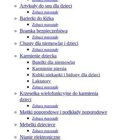
Artykuły do snu dla dzieci
Zobacz pozostałe
Barierki do łóżka
Zobacz pozostałe
Bramka bezpieczeństwa
Zobacz pozostałe
Chusty dla niemowląt i dzieci
Zobacz pozostałe
Karmienie dziecka
Butelki dla niemowląt
Karmienie piersią
Kubki niekapki i bidony dla dzieci
Laktatory
Zobacz pozostałe
Krzesełka wielofunkcyjne do karmienia
dzieci
Zobacz pozostałe
Majtki poporodowe i podkłady poporodowe
Zobacz pozostałe
Mebelki dziecięce
Zobacz pozostałe
Nianie elektroniczne