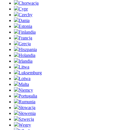
Chorwacja
Cypr
Czechy
Dania
Estonia
Finlandia
Francja
Grecja
Hiszpania
Holandia
Irlandia
Litwa
Luksemburg
Łotwa
Malta
Niemcy
Portugalia
Rumunia
Słowacja
Słowenia
Szwecja
Węgry