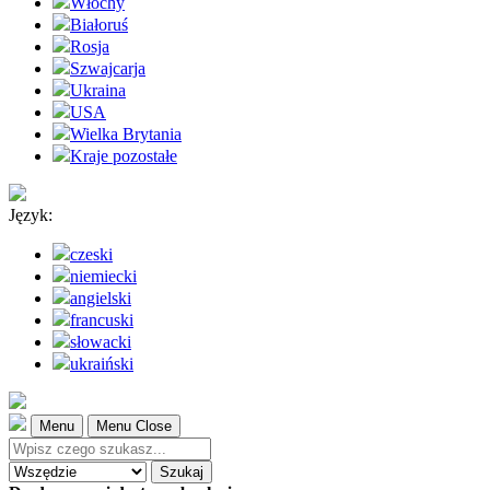
Włochy
Białoruś
Rosja
Szwajcarja
Ukraina
USA
Wielka Brytania
Kraje pozostałe
Język:
czeski
niemiecki
angielski
francuski
słowacki
ukraiński
Menu
Menu Close
Szukaj