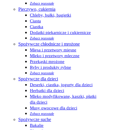
Zobacz pozostałe
Pieczywo, cukiernia
Chleby, bułki, bagietki
Ciasta
Ciastka
Dodatki piekarnicze i cukiernicze
Zobacz pozostałe
Spożywcze chłodnicze i mrożone
Mięsa i przetwory mięsne
Mleko i przetwory mleczne
Przekąski mrożone
Ryby i produkty rybne
Zobacz pozostałe
Spożywcze dla dzieci
Deserki, ciastka, jogurty dla dzieci
Herbatki dla dzieci
Mleko modyfikowane, kaszki, płatki
dla dzieci
Musy owocowe dla dzieci
Zobacz pozostałe
Spożywcze suche
Bakalie