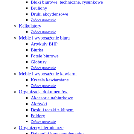
Bloki biurowe, techniczne, rysunkowe
Bruliony
Druki akcydensowe
Zobacz pozostałe
Kalkulatory
Zobacz pozostałe
Meble i wyposażenie biura
Artykuły BHP
Biurka
Fotele biurowe
Globusy
Zobacz pozostałe
Meble i wyposażenie kawiarni
Krzesła kawiarniane
Zobacz pozostałe
Organizacja dokumentów
Akcesoria nabiurkowe
Aktówki
Deski i teczki z klipem
Foldery
Zobacz pozostałe
Organizery i terminarze
Dzienniki korespondencyjne