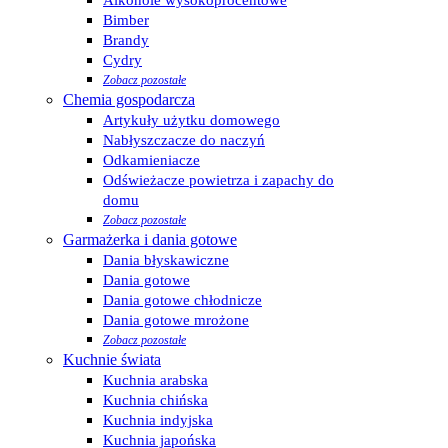
Alkohole wysokoprocentowe
Bimber
Brandy
Cydry
Zobacz pozostałe
Chemia gospodarcza
Artykuły użytku domowego
Nabłyszczacze do naczyń
Odkamieniacze
Odświeżacze powietrza i zapachy do
domu
Zobacz pozostałe
Garmażerka i dania gotowe
Dania błyskawiczne
Dania gotowe
Dania gotowe chłodnicze
Dania gotowe mrożone
Zobacz pozostałe
Kuchnie świata
Kuchnia arabska
Kuchnia chińska
Kuchnia indyjska
Kuchnia japońska