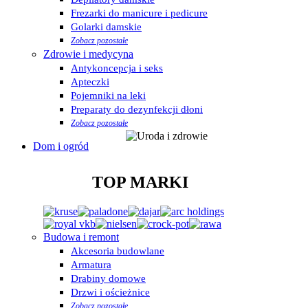
Frezarki do manicure i pedicure
Golarki damskie
Zobacz pozostałe
Zdrowie i medycyna
Antykoncepcja i seks
Apteczki
Pojemniki na leki
Preparaty do dezynfekcji dłoni
Zobacz pozostałe
Dom i ogród
TOP MARKI
Budowa i remont
Akcesoria budowlane
Armatura
Drabiny domowe
Drzwi i ościeżnice
Zobacz pozostałe