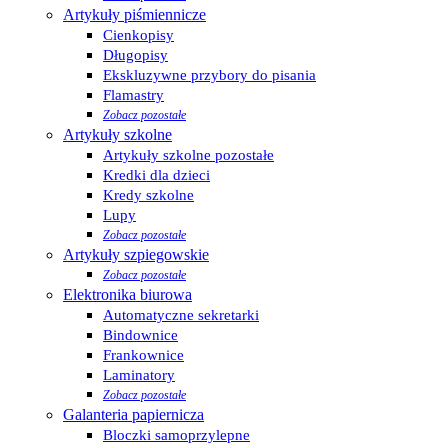
Artykuły piśmiennicze
Cienkopisy
Długopisy
Ekskluzywne przybory do pisania
Flamastry
Zobacz pozostałe
Artykuły szkolne
Artykuły szkolne pozostałe
Kredki dla dzieci
Kredy szkolne
Lupy
Zobacz pozostałe
Artykuły szpiegowskie
Zobacz pozostałe
Elektronika biurowa
Automatyczne sekretarki
Bindownice
Frankownice
Laminatory
Zobacz pozostałe
Galanteria papiernicza
Bloczki samoprzylepne