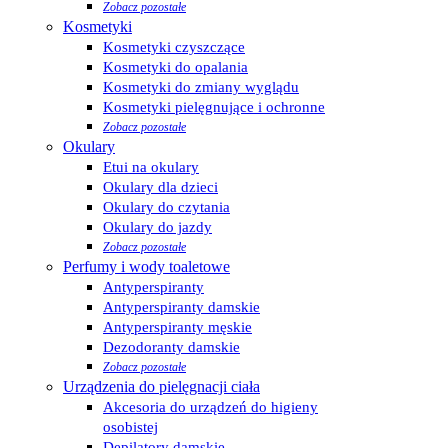
Zobacz pozostałe
Kosmetyki
Kosmetyki czyszczące
Kosmetyki do opalania
Kosmetyki do zmiany wyglądu
Kosmetyki pielęgnujące i ochronne
Zobacz pozostałe
Okulary
Etui na okulary
Okulary dla dzieci
Okulary do czytania
Okulary do jazdy
Zobacz pozostałe
Perfumy i wody toaletowe
Antyperspiranty
Antyperspiranty damskie
Antyperspiranty męskie
Dezodoranty damskie
Zobacz pozostałe
Urządzenia do pielęgnacji ciała
Akcesoria do urządzeń do higieny
osobistej
Depilatory damskie