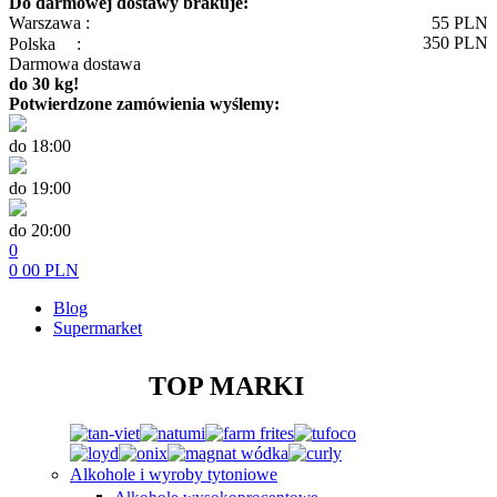
Do darmowej dostawy brakuje:
Warszawa :
55
PLN
350
PLN
Polska
:
Darmowa dostawa
do 30 kg!
Potwierdzone zamówienia wyślemy:
do 18:00
do 19:00
do 20:00
0
0
00
PLN
Blog
Supermarket
TOP MARKI
Alkohole i wyroby tytoniowe