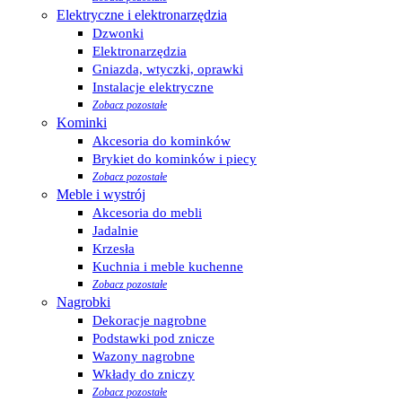
Elektryczne i elektronarzędzia
Dzwonki
Elektronarzędzia
Gniazda, wtyczki, oprawki
Instalacje elektryczne
Zobacz pozostałe
Kominki
Akcesoria do kominków
Brykiet do kominków i piecy
Zobacz pozostałe
Meble i wystrój
Akcesoria do mebli
Jadalnie
Krzesła
Kuchnia i meble kuchenne
Zobacz pozostałe
Nagrobki
Dekoracje nagrobne
Podstawki pod znicze
Wazony nagrobne
Wkłady do zniczy
Zobacz pozostałe