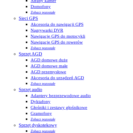
Atrapy kamer
Domofony
Zobacz pozostałe
Sieci GPS
Akcesoria do nawigacji GPS
Nagrywarki DVR
Nawigacje GPS do motocykli
Nawigacje GPS do rowerów
Zobacz pozostałe
Sprzęt AGD
AGD domowe duże
AGD domowe małe
AGD przemysłowe
Akcesoria do urządzeń AGD
Zobacz pozostałe
Sprzęt audio
Adaptery bezprzewodowe audio
Dyktafony
Głośniki i zestawy głośnikowe
Gramofony
Zobacz pozostałe
Sprzęt dyskotekowy
Zobacz pozostałe