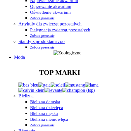
Napowietrzanie akwarium
Ogrzewanie akwarium
Oświetlenie akwarium
Zobacz pozostałe
Artykuły dla zwierząt pozostałych
Pielęgnacja zwierząt pozostałych
Zobacz pozostałe
Standy z produktami zoo
Zobacz pozostałe
Moda
TOP MARKI
Bielizna
Bielizna damska
Bielizna dziecięca
Bielizna męska
Bielizna niemowlęca
Zobacz pozostałe
Biżuteria