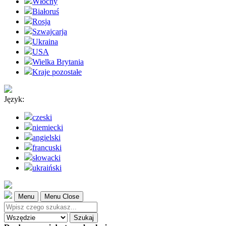
Włochy
Białoruś
Rosja
Szwajcarja
Ukraina
USA
Wielka Brytania
Kraje pozostałe
Język:
czeski
niemiecki
angielski
francuski
słowacki
ukraiński
Menu
Menu Close
Szukaj