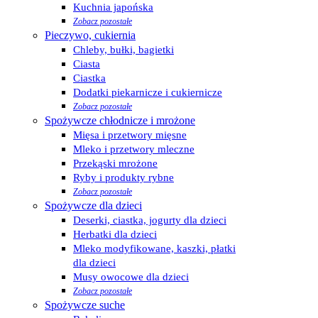
Kuchnia japońska
Zobacz pozostałe
Pieczywo, cukiernia
Chleby, bułki, bagietki
Ciasta
Ciastka
Dodatki piekarnicze i cukiernicze
Zobacz pozostałe
Spożywcze chłodnicze i mrożone
Mięsa i przetwory mięsne
Mleko i przetwory mleczne
Przekąski mrożone
Ryby i produkty rybne
Zobacz pozostałe
Spożywcze dla dzieci
Deserki, ciastka, jogurty dla dzieci
Herbatki dla dzieci
Mleko modyfikowane, kaszki, płatki
dla dzieci
Musy owocowe dla dzieci
Zobacz pozostałe
Spożywcze suche