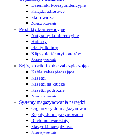
Dzienniki korespondencyjne
Książki adresowe
Skorowidze
Zobacz pozostałe
Produkty konferencyjne
Antyramy konferencyjne
Holdery
Identyfikatory
Klipsy do identyfikatorów
Zobacz pozostałe
Sejfy, kasetki i kable zabezpieczające
Kable zabezpieczające
Kasetki
Kasetki na klucze
Kasetki podróżne
Zobacz pozostałe
Systemy magazynowania narzędzi
Organizery do magazynowania
Regały do magazynowania
Ruchome warsztaty
Skrzynki narzędziowe
Zobacz pozostałe