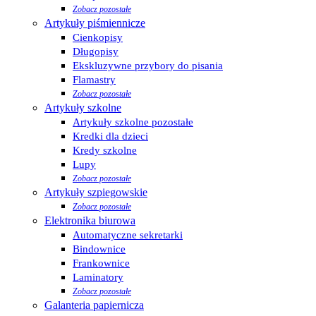
Zobacz pozostałe
Artykuły piśmiennicze
Cienkopisy
Długopisy
Ekskluzywne przybory do pisania
Flamastry
Zobacz pozostałe
Artykuły szkolne
Artykuły szkolne pozostałe
Kredki dla dzieci
Kredy szkolne
Lupy
Zobacz pozostałe
Artykuły szpiegowskie
Zobacz pozostałe
Elektronika biurowa
Automatyczne sekretarki
Bindownice
Frankownice
Laminatory
Zobacz pozostałe
Galanteria papiernicza