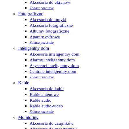
Akcesoria do ekranów
Zobacz pozostałe
Fotograficzne
Akcesoria do optyki
Akcesoria fotograficzne
Albumy fotograficzne
Aparaty cyfrowe
Zobacz pozostałe
Inteligentny dom
Akcesoria inteligentny dom
Alarmy inteligentny dom
Asystenci inteligentny dom
Centrale inteligentny dom
Zobacz pozostałe
Kable
Akcesoria do kabli
Kable antenowe
Kable audio
Kable audio-video
Zobacz pozostałe
Monitoring
Akcesoria do czujników
Akcesoria do monitoringu