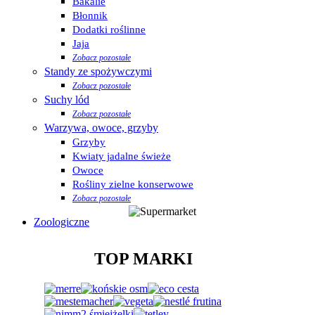
Bakalie
Błonnik
Dodatki roślinne
Jaja
Zobacz pozostałe
Standy ze spożywczymi
Zobacz pozostałe
Suchy lód
Zobacz pozostałe
Warzywa, owoce, grzyby
Grzyby
Kwiaty jadalne świeże
Owoce
Rośliny zielne konserwowe
Zobacz pozostałe
Zoologiczne
TOP MARKI