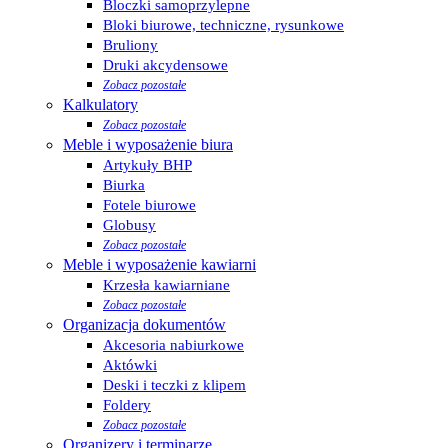
Bloczki samoprzylepne
Bloki biurowe, techniczne, rysunkowe
Bruliony
Druki akcydensowe
Zobacz pozostałe
Kalkulatory
Zobacz pozostałe
Meble i wyposażenie biura
Artykuły BHP
Biurka
Fotele biurowe
Globusy
Zobacz pozostałe
Meble i wyposażenie kawiarni
Krzesła kawiarniane
Zobacz pozostałe
Organizacja dokumentów
Akcesoria nabiurkowe
Aktówki
Deski i teczki z klipem
Foldery
Zobacz pozostałe
Organizery i terminarze