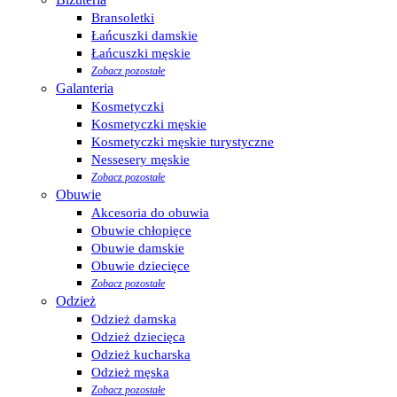
Bransoletki
Łańcuszki damskie
Łańcuszki męskie
Zobacz pozostałe
Galanteria
Kosmetyczki
Kosmetyczki męskie
Kosmetyczki męskie turystyczne
Nessesery męskie
Zobacz pozostałe
Obuwie
Akcesoria do obuwia
Obuwie chłopięce
Obuwie damskie
Obuwie dziecięce
Zobacz pozostałe
Odzież
Odzież damska
Odzież dziecięca
Odzież kucharska
Odzież męska
Zobacz pozostałe