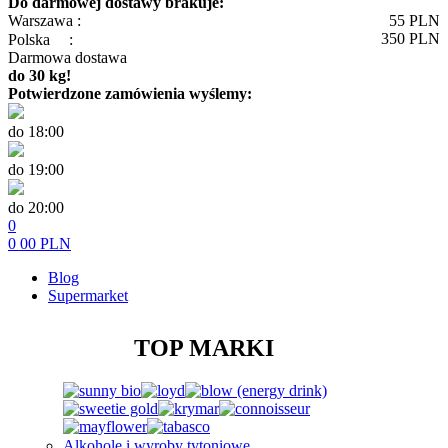
Do darmowej dostawy brakuje:
Warszawa :
55
PLN
350
PLN
Polska
:
Darmowa dostawa
do 30 kg!
Potwierdzone zamówienia wyślemy:
do 18:00
do 19:00
do 20:00
0
0
00
PLN
Blog
Supermarket
TOP MARKI
Alkohole i wyroby tytoniowe