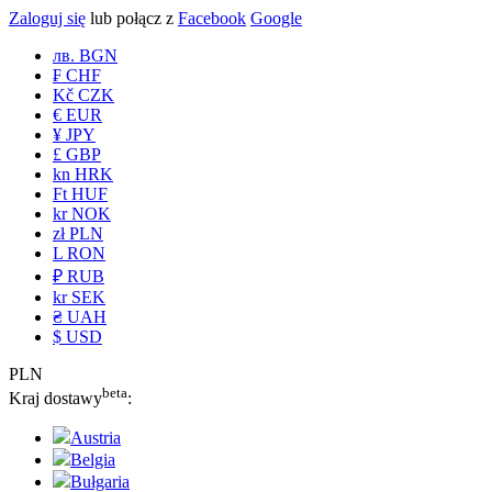
Zaloguj się
lub połącz z
Facebook
Google
лв. BGN
₣ CHF
Kč CZK
€ EUR
¥ JPY
£ GBP
kn HRK
Ft HUF
kr NOK
zł PLN
L RON
₽ RUB
kr SEK
₴ UAH
$ USD
PLN
beta
Kraj dostawy
:
Austria
Belgia
Bułgaria