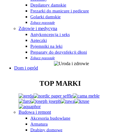
Depilatory damskie
Frezarki do manicure i pedicure
Golarki damskie
Zobacz pozostałe
Zdrowie i medycyna
Antykoncepcja i seks
Apteczki
Pojemniki na leki
Preparaty do dezynfekcji dłoni
Zobacz pozostałe
Dom i ogród
TOP MARKI
Budowa i remont
Akcesoria budowlane
Armatura
Drabiny domowe