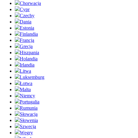
Chorwacja
Cypr
Czechy
Dania
Estonia
Finlandia
Francja
Grecja
Hiszpania
Holandia
Irlandia
Litwa
Luksemburg
Łotwa
Malta
Niemcy
Portugalia
Rumunia
Słowacja
Słowenia
Szwecja
Węgry