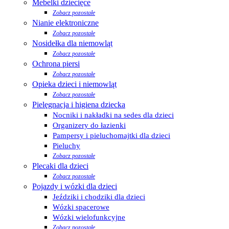
Mebelki dziecięce
Zobacz pozostałe
Nianie elektroniczne
Zobacz pozostałe
Nosidełka dla niemowląt
Zobacz pozostałe
Ochrona piersi
Zobacz pozostałe
Opieka dzieci i niemowląt
Zobacz pozostałe
Pielęgnacja i higiena dziecka
Nocniki i nakładki na sedes dla dzieci
Organizery do łazienki
Pampersy i pieluchomajtki dla dzieci
Pieluchy
Zobacz pozostałe
Plecaki dla dzieci
Zobacz pozostałe
Pojazdy i wózki dla dzieci
Jeździki i chodziki dla dzieci
Wózki spacerowe
Wózki wielofunkcyjne
Zobacz pozostałe