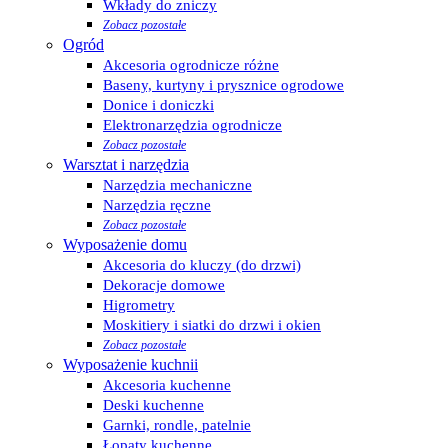
Wkłady do zniczy
Zobacz pozostałe
Ogród
Akcesoria ogrodnicze różne
Baseny, kurtyny i prysznice ogrodowe
Donice i doniczki
Elektronarzędzia ogrodnicze
Zobacz pozostałe
Warsztat i narzędzia
Narzędzia mechaniczne
Narzędzia ręczne
Zobacz pozostałe
Wyposażenie domu
Akcesoria do kluczy (do drzwi)
Dekoracje domowe
Higrometry
Moskitiery i siatki do drzwi i okien
Zobacz pozostałe
Wyposażenie kuchnii
Akcesoria kuchenne
Deski kuchenne
Garnki, rondle, patelnie
Łopaty kuchenne