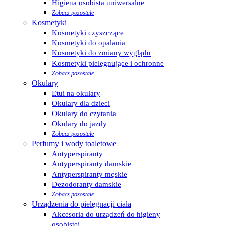
Higiena osobista uniwersalne
Zobacz pozostałe
Kosmetyki
Kosmetyki czyszczące
Kosmetyki do opalania
Kosmetyki do zmiany wyglądu
Kosmetyki pielęgnujące i ochronne
Zobacz pozostałe
Okulary
Etui na okulary
Okulary dla dzieci
Okulary do czytania
Okulary do jazdy
Zobacz pozostałe
Perfumy i wody toaletowe
Antyperspiranty
Antyperspiranty damskie
Antyperspiranty męskie
Dezodoranty damskie
Zobacz pozostałe
Urządzenia do pielęgnacji ciała
Akcesoria do urządzeń do higieny
osobistej