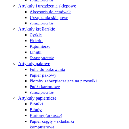
Zobacz pozostałe
Artykuły i urządzenia sklepowe
Akcesoria do cenówek
Urządzenia sklepowe
Zobacz pozostałe
Artykuły kreślarskie
Cyrkle
Ekierki
Kątomierze
Linijki
Zobacz pozostałe
Artykuły pakowe
Folie do pakowania
Papier pakowy
Plomby zabezpieczające na przesyłki
Pudła kartonowe
Zobacz pozostałe
Artykuły papiernicze
Bibułki
Bibuły
Kartony (arkusze)
Papier ciągły - składanki
komputerowe