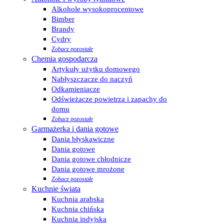
Alkohole wysokoprocentowe
Bimber
Brandy
Cydry
Zobacz pozostałe
Chemia gospodarcza
Artykuły użytku domowego
Nabłyszczacze do naczyń
Odkamieniacze
Odświeżacze powietrza i zapachy do
domu
Zobacz pozostałe
Garmażerka i dania gotowe
Dania błyskawiczne
Dania gotowe
Dania gotowe chłodnicze
Dania gotowe mrożone
Zobacz pozostałe
Kuchnie świata
Kuchnia arabska
Kuchnia chińska
Kuchnia indyjska