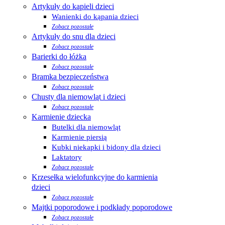
Artykuły do kąpieli dzieci
Wanienki do kąpania dzieci
Zobacz pozostałe
Artykuły do snu dla dzieci
Zobacz pozostałe
Barierki do łóżka
Zobacz pozostałe
Bramka bezpieczeństwa
Zobacz pozostałe
Chusty dla niemowląt i dzieci
Zobacz pozostałe
Karmienie dziecka
Butelki dla niemowląt
Karmienie piersią
Kubki niekapki i bidony dla dzieci
Laktatory
Zobacz pozostałe
Krzesełka wielofunkcyjne do karmienia
dzieci
Zobacz pozostałe
Majtki poporodowe i podkłady poporodowe
Zobacz pozostałe