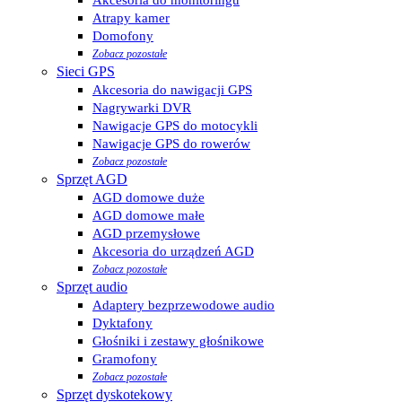
Atrapy kamer
Domofony
Zobacz pozostałe
Sieci GPS
Akcesoria do nawigacji GPS
Nagrywarki DVR
Nawigacje GPS do motocykli
Nawigacje GPS do rowerów
Zobacz pozostałe
Sprzęt AGD
AGD domowe duże
AGD domowe małe
AGD przemysłowe
Akcesoria do urządzeń AGD
Zobacz pozostałe
Sprzęt audio
Adaptery bezprzewodowe audio
Dyktafony
Głośniki i zestawy głośnikowe
Gramofony
Zobacz pozostałe
Sprzęt dyskotekowy