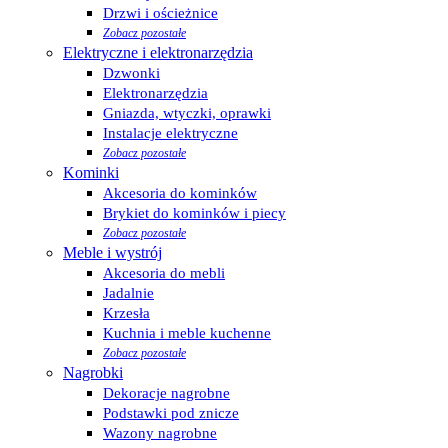
Drzwi i ościeżnice
Zobacz pozostałe
Elektryczne i elektronarzędzia
Dzwonki
Elektronarzędzia
Gniazda, wtyczki, oprawki
Instalacje elektryczne
Zobacz pozostałe
Kominki
Akcesoria do kominków
Brykiet do kominków i piecy
Zobacz pozostałe
Meble i wystrój
Akcesoria do mebli
Jadalnie
Krzesła
Kuchnia i meble kuchenne
Zobacz pozostałe
Nagrobki
Dekoracje nagrobne
Podstawki pod znicze
Wazony nagrobne