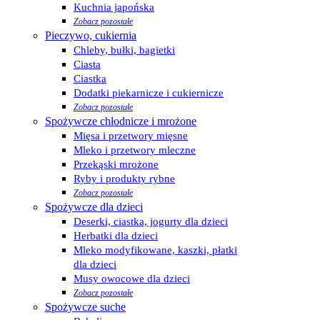
Kuchnia japońska
Zobacz pozostałe
Pieczywo, cukiernia
Chleby, bułki, bagietki
Ciasta
Ciastka
Dodatki piekarnicze i cukiernicze
Zobacz pozostałe
Spożywcze chłodnicze i mrożone
Mięsa i przetwory mięsne
Mleko i przetwory mleczne
Przekąski mrożone
Ryby i produkty rybne
Zobacz pozostałe
Spożywcze dla dzieci
Deserki, ciastka, jogurty dla dzieci
Herbatki dla dzieci
Mleko modyfikowane, kaszki, płatki
dla dzieci
Musy owocowe dla dzieci
Zobacz pozostałe
Spożywcze suche