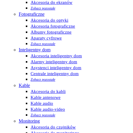
Akcesoria do ekranów
Zobacz pozostałe
Fotograficzne
Akcesoria do optyki
Akcesoria fotograficzne
Albumy fotograficzne
Aparaty cyfrowe
Zobacz pozostałe
Inteligentny dom
Akcesoria inteligentny dom
Alarmy inteligentny dom
Asystenci inteligentny dom
Centrale inteligentny dom
Zobacz pozostałe
Kable
Akcesoria do kabli
Kable antenowe
Kable audio
Kable audio-video
Zobacz pozostałe
Monitoring
Akcesoria do czujników
Akcesoria do monitoringu