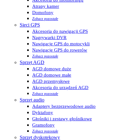
Atrapy kamer
Domofony
Zobacz pozostałe
Sieci GPS
Akcesoria do nawigacji GPS
Nagrywarki DVR
Nawigacje GPS do motocykli
Nawigacje GPS do rowerów
Zobacz pozostałe
Sprzęt AGD
AGD domowe duże
AGD domowe małe
AGD przemysłowe
Akcesoria do urządzeń AGD
Zobacz pozostałe
Sprzęt audio
Adaptery bezprzewodowe audio
Dyktafony
Głośniki i zestawy głośnikowe
Gramofony
Zobacz pozostałe
Sprzęt dyskotekowy