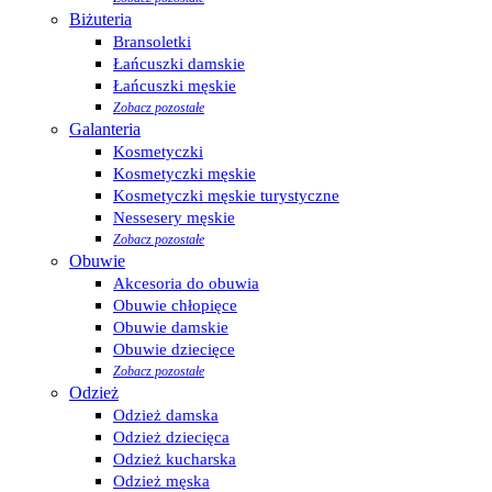
Biżuteria
Bransoletki
Łańcuszki damskie
Łańcuszki męskie
Zobacz pozostałe
Galanteria
Kosmetyczki
Kosmetyczki męskie
Kosmetyczki męskie turystyczne
Nessesery męskie
Zobacz pozostałe
Obuwie
Akcesoria do obuwia
Obuwie chłopięce
Obuwie damskie
Obuwie dziecięce
Zobacz pozostałe
Odzież
Odzież damska
Odzież dziecięca
Odzież kucharska
Odzież męska