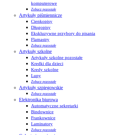
komputerowe
Zobacz pozostałe
Artykuły piśmiennicze
Cienkopisy
Długopisy
Ekskluzywne przybory do pisania
Flamastry
Zobacz pozostałe
Artykuły szkolne
Artykuły szkolne pozostałe
Kredki dla dzieci
Kredy szkolne
Lupy
Zobacz pozostałe
Artykuły szpiegowskie
Zobacz pozostałe
Elektronika biurowa
Automatyczne sekretarki
Bindownice
Frankownice
Laminatory
Zobacz pozostałe