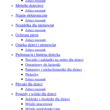
Zobacz pozostałe
Mebelki dziecięce
Zobacz pozostałe
Nianie elektroniczne
Zobacz pozostałe
Nosidełka dla niemowląt
Zobacz pozostałe
Ochrona piersi
Zobacz pozostałe
Opieka dzieci i niemowląt
Zobacz pozostałe
Pielęgnacja i higiena dziecka
Nocniki i nakładki na sedes dla dzieci
Organizery do łazienki
Pampersy i pieluchomajtki dla dzieci
Pieluchy
Zobacz pozostałe
Plecaki dla dzieci
Zobacz pozostałe
Pojazdy i wózki dla dzieci
Jeździki i chodziki dla dzieci
Wózki spacerowe
Wózki wielofunkcyjne