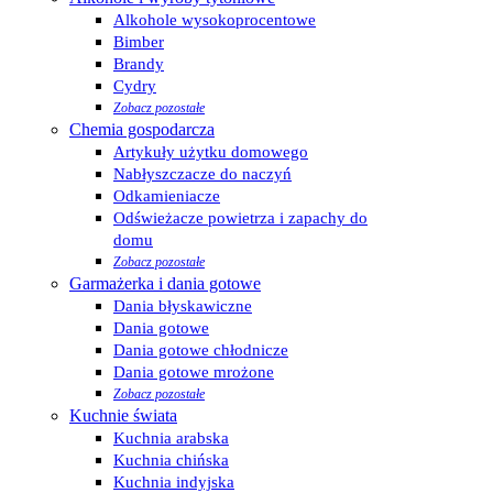
Alkohole wysokoprocentowe
Bimber
Brandy
Cydry
Zobacz pozostałe
Chemia gospodarcza
Artykuły użytku domowego
Nabłyszczacze do naczyń
Odkamieniacze
Odświeżacze powietrza i zapachy do
domu
Zobacz pozostałe
Garmażerka i dania gotowe
Dania błyskawiczne
Dania gotowe
Dania gotowe chłodnicze
Dania gotowe mrożone
Zobacz pozostałe
Kuchnie świata
Kuchnia arabska
Kuchnia chińska
Kuchnia indyjska