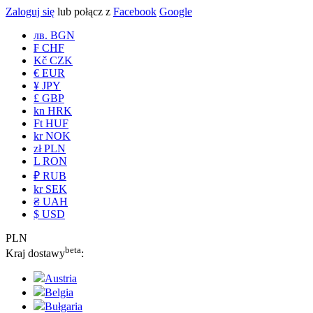
Zaloguj się
lub połącz z
Facebook
Google
лв. BGN
₣ CHF
Kč CZK
€ EUR
¥ JPY
£ GBP
kn HRK
Ft HUF
kr NOK
zł PLN
L RON
₽ RUB
kr SEK
₴ UAH
$ USD
PLN
beta
Kraj dostawy
:
Austria
Belgia
Bułgaria