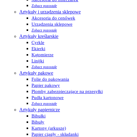
Zobacz pozostałe
Artykuły i urządzenia sklepowe
Akcesoria do cenówek
Urządzenia sklepowe
Zobacz pozostałe
Artykuły kreślarskie
Cyrkle
Ekierki
Kątomierze
Linijki
Zobacz pozostałe
Artykuły pakowe
Folie do pakowania
Papier pakowy
Plomby zabezpieczające na przesyłki
Pudła kartonowe
Zobacz pozostałe
Artykuły papiernicze
Bibułki
Bibuły
Kartony (arkusze)
Papier ciągły - składanki