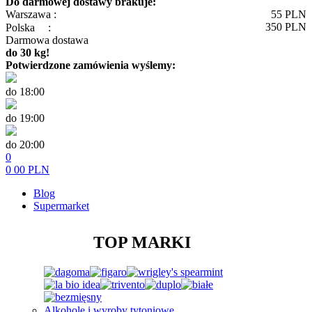
Do darmowej dostawy brakuje:
Warszawa :
55
PLN
350
PLN
Polska
:
Darmowa dostawa
do 30 kg!
Potwierdzone zamówienia wyślemy:
do 18:00
do 19:00
do 20:00
0
0
00
PLN
Blog
Supermarket
TOP MARKI
Alkohole i wyroby tytoniowe