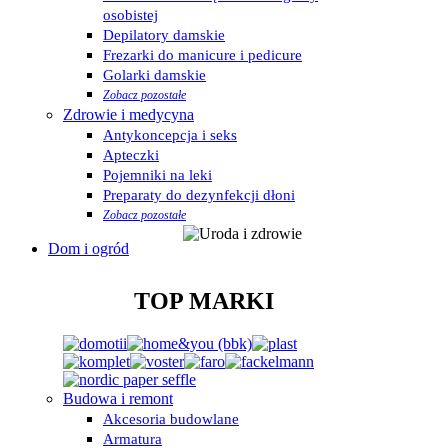
osobistej
Depilatory damskie
Frezarki do manicure i pedicure
Golarki damskie
Zobacz pozostałe
Zdrowie i medycyna
Antykoncepcja i seks
Apteczki
Pojemniki na leki
Preparaty do dezynfekcji dłoni
Zobacz pozostałe
Dom i ogród
TOP MARKI
Budowa i remont
Akcesoria budowlane
Armatura