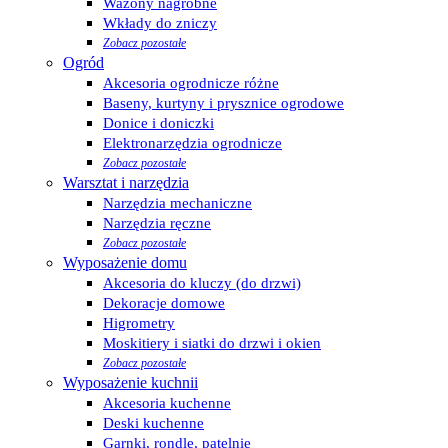
Wazony nagrobne
Wkłady do zniczy
Zobacz pozostałe
Ogród
Akcesoria ogrodnicze różne
Baseny, kurtyny i prysznice ogrodowe
Donice i doniczki
Elektronarzędzia ogrodnicze
Zobacz pozostałe
Warsztat i narzędzia
Narzędzia mechaniczne
Narzędzia ręczne
Zobacz pozostałe
Wyposażenie domu
Akcesoria do kluczy (do drzwi)
Dekoracje domowe
Higrometry
Moskitiery i siatki do drzwi i okien
Zobacz pozostałe
Wyposażenie kuchnii
Akcesoria kuchenne
Deski kuchenne
Garnki, rondle, patelnie