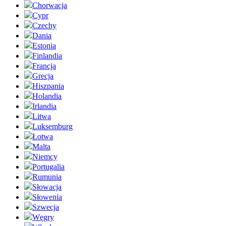
Chorwacja
Cypr
Czechy
Dania
Estonia
Finlandia
Francja
Grecja
Hiszpania
Holandia
Irlandia
Litwa
Luksemburg
Łotwa
Malta
Niemcy
Portugalia
Rumunia
Słowacja
Słowenia
Szwecja
Węgry