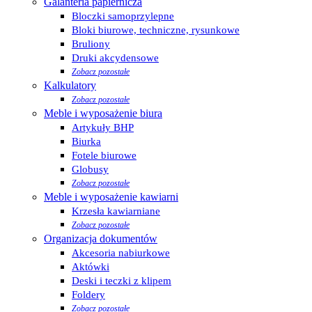
Galanteria papiernicza
Bloczki samoprzylepne
Bloki biurowe, techniczne, rysunkowe
Bruliony
Druki akcydensowe
Zobacz pozostałe
Kalkulatory
Zobacz pozostałe
Meble i wyposażenie biura
Artykuły BHP
Biurka
Fotele biurowe
Globusy
Zobacz pozostałe
Meble i wyposażenie kawiarni
Krzesła kawiarniane
Zobacz pozostałe
Organizacja dokumentów
Akcesoria nabiurkowe
Aktówki
Deski i teczki z klipem
Foldery
Zobacz pozostałe