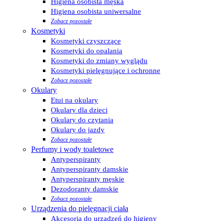
Higiena osobista męska
Higiena osobista uniwersalne
Zobacz pozostałe
Kosmetyki
Kosmetyki czyszczące
Kosmetyki do opalania
Kosmetyki do zmiany wyglądu
Kosmetyki pielęgnujące i ochronne
Zobacz pozostałe
Okulary
Etui na okulary
Okulary dla dzieci
Okulary do czytania
Okulary do jazdy
Zobacz pozostałe
Perfumy i wody toaletowe
Antyperspiranty
Antyperspiranty damskie
Antyperspiranty męskie
Dezodoranty damskie
Zobacz pozostałe
Urządzenia do pielęgnacji ciała
Akcesoria do urządzeń do higieny