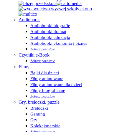
Audiobook
Audiobooki biografie
Audiobooki dramat
Audiobooki edukacja
Audiobooki ekonomia i biznes
Zobacz pozostałe
Czytniki e-Book
Zobacz pozostałe
Filmy
Bajki dla dzieci
Filmy animowane
Filmy animowane dla dzieci
Filmy biograficzne
Zobacz pozostałe
Gry, breloczki, puzzle
Breloczki
Gaming
Gry
Kolekcjonerskie
Zobacz pozostałe