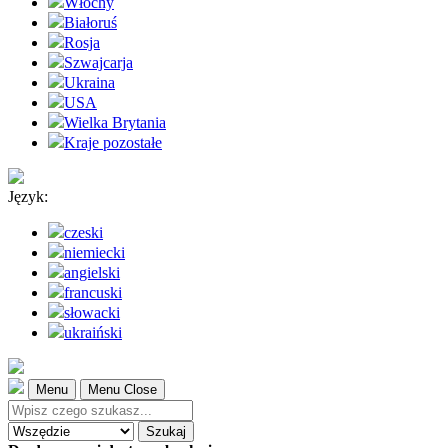
Włochy
Białoruś
Rosja
Szwajcarja
Ukraina
USA
Wielka Brytania
Kraje pozostałe
Język:
czeski
niemiecki
angielski
francuski
słowacki
ukraiński
Menu
Menu Close
Szukaj