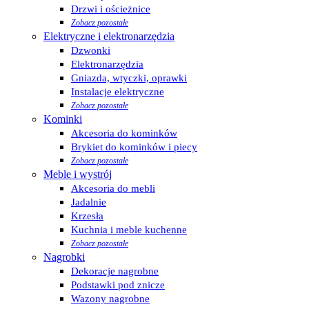
Drzwi i ościeżnice
Zobacz pozostałe
Elektryczne i elektronarzędzia
Dzwonki
Elektronarzędzia
Gniazda, wtyczki, oprawki
Instalacje elektryczne
Zobacz pozostałe
Kominki
Akcesoria do kominków
Brykiet do kominków i piecy
Zobacz pozostałe
Meble i wystrój
Akcesoria do mebli
Jadalnie
Krzesła
Kuchnia i meble kuchenne
Zobacz pozostałe
Nagrobki
Dekoracje nagrobne
Podstawki pod znicze
Wazony nagrobne