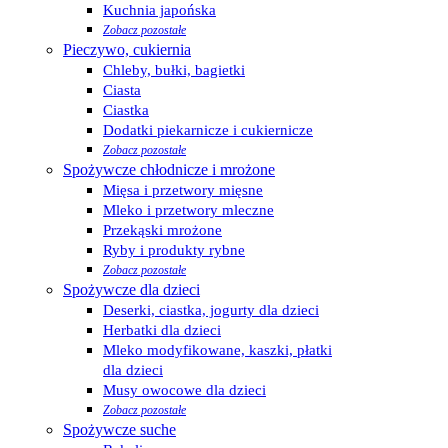
Kuchnia japońska
Zobacz pozostałe
Pieczywo, cukiernia
Chleby, bułki, bagietki
Ciasta
Ciastka
Dodatki piekarnicze i cukiernicze
Zobacz pozostałe
Spożywcze chłodnicze i mrożone
Mięsa i przetwory mięsne
Mleko i przetwory mleczne
Przekąski mrożone
Ryby i produkty rybne
Zobacz pozostałe
Spożywcze dla dzieci
Deserki, ciastka, jogurty dla dzieci
Herbatki dla dzieci
Mleko modyfikowane, kaszki, płatki
dla dzieci
Musy owocowe dla dzieci
Zobacz pozostałe
Spożywcze suche