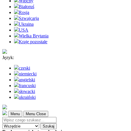
Włochy
Białoruś
Rosja
Szwajcarja
Ukraina
USA
Wielka Brytania
Kraje pozostałe
Język:
czeski
niemiecki
angielski
francuski
słowacki
ukraiński
Menu
Menu Close
Szukaj