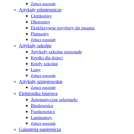
Zobacz pozostałe
Artykuły piśmiennicze
Cienkopisy
Długopisy
Ekskluzywne przybory do pisania
Flamastry
Zobacz pozostałe
Artykuły szkolne
Artykuły szkolne pozostałe
Kredki dla dzieci
Kredy szkolne
Lupy
Zobacz pozostałe
Artykuły szpiegowskie
Zobacz pozostałe
Elektronika biurowa
Automatyczne sekretarki
Bindownice
Frankownice
Laminatory
Zobacz pozostałe
Galanteria papiernicza