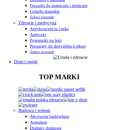
Frezarki do manicure i pedicure
Golarki damskie
Zobacz pozostałe
Zdrowie i medycyna
Antykoncepcja i seks
Apteczki
Pojemniki na leki
Preparaty do dezynfekcji dłoni
Zobacz pozostałe
Dom i ogród
TOP MARKI
Budowa i remont
Akcesoria budowlane
Armatura
Drabiny domowe