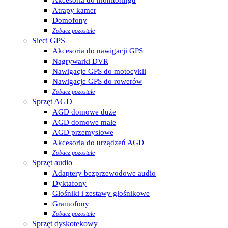
Atrapy kamer
Domofony
Zobacz pozostałe
Sieci GPS
Akcesoria do nawigacji GPS
Nagrywarki DVR
Nawigacje GPS do motocykli
Nawigacje GPS do rowerów
Zobacz pozostałe
Sprzęt AGD
AGD domowe duże
AGD domowe małe
AGD przemysłowe
Akcesoria do urządzeń AGD
Zobacz pozostałe
Sprzęt audio
Adaptery bezprzewodowe audio
Dyktafony
Głośniki i zestawy głośnikowe
Gramofony
Zobacz pozostałe
Sprzęt dyskotekowy