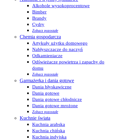
Alkohole wysokoprocentowe
Bimber
Brandy
Cydry
Zobacz pozostałe
Chemia gospodarcza
Artykuły użytku domowego
Nabłyszczacze do naczyń
Odkamieniacze
Odświeżacze powietrza i zapachy do
domu
Zobacz pozostałe
Garmażerka i dania gotowe
Dania błyskawiczne
Dania gotowe
Dania gotowe chłodnicze
Dania gotowe mrożone
Zobacz pozostałe
Kuchnie świata
Kuchnia arabska
Kuchnia chińska
Kuchnia indyjska