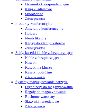
Dzienniki korespondencyjne
Książki adresowe
Skorowidze
Zobacz pozostałe
Produkty konferencyjne
Antyramy konferencyjne
Holdery
Identyfikatory
Klipsy do identyfikatorów
Zobacz pozostałe
Sejfy, kasetki i kable zabezpieczające
Kable zabezpieczające
Kasetki
Kasetki na klucze
Kasetki podróżne
Zobacz pozostałe
Systemy magazynowania narzędzi
Organizery do magazynowania
Regały do magazynowania
Ruchome warsztaty
Skrzynki narzędziowe
Zobacz pozostałe