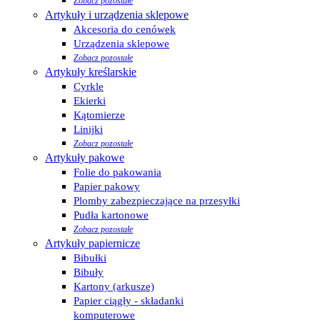
Zobacz pozostałe
Artykuły i urządzenia sklepowe
Akcesoria do cenówek
Urządzenia sklepowe
Zobacz pozostałe
Artykuły kreślarskie
Cyrkle
Ekierki
Kątomierze
Linijki
Zobacz pozostałe
Artykuły pakowe
Folie do pakowania
Papier pakowy
Plomby zabezpieczające na przesyłki
Pudła kartonowe
Zobacz pozostałe
Artykuły papiernicze
Bibułki
Bibuły
Kartony (arkusze)
Papier ciągły - składanki
komputerowe