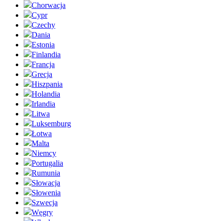
Chorwacja
Cypr
Czechy
Dania
Estonia
Finlandia
Francja
Grecja
Hiszpania
Holandia
Irlandia
Litwa
Luksemburg
Łotwa
Malta
Niemcy
Portugalia
Rumunia
Słowacja
Słowenia
Szwecja
Węgry