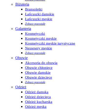
Biżuteria
Bransoletki
Łańcuszki damskie
Łańcuszki męskie
Zobacz pozostałe
Galanteria
Kosmetyczki
Kosmetyczki męskie
Kosmetyczki męskie turystyczne
Nessesery męskie
Zobacz pozostałe
Obuwie
Akcesoria do obuwia
Obuwie chłopięce
Obuwie damskie
Obuwie dziecięce
Zobacz pozostałe
Odzież
Odzież damska
Odzież dziecięca
Odzież kucharska
Odzież męska