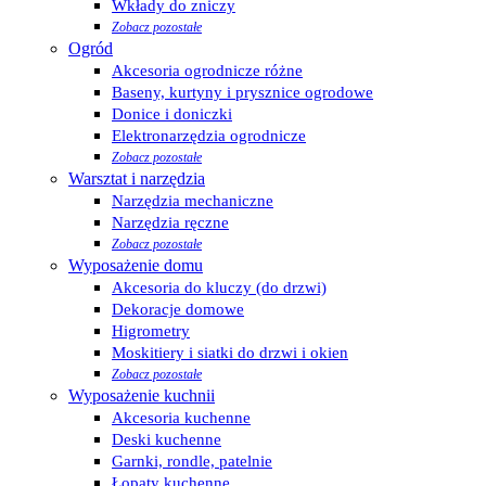
Wkłady do zniczy
Zobacz pozostałe
Ogród
Akcesoria ogrodnicze różne
Baseny, kurtyny i prysznice ogrodowe
Donice i doniczki
Elektronarzędzia ogrodnicze
Zobacz pozostałe
Warsztat i narzędzia
Narzędzia mechaniczne
Narzędzia ręczne
Zobacz pozostałe
Wyposażenie domu
Akcesoria do kluczy (do drzwi)
Dekoracje domowe
Higrometry
Moskitiery i siatki do drzwi i okien
Zobacz pozostałe
Wyposażenie kuchnii
Akcesoria kuchenne
Deski kuchenne
Garnki, rondle, patelnie
Łopaty kuchenne