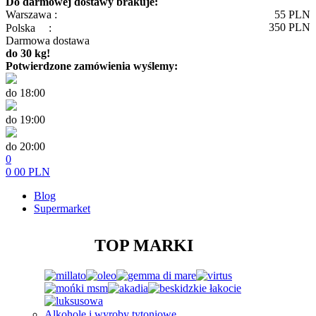
Do darmowej dostawy brakuje:
Warszawa :
55
PLN
350
PLN
Polska
:
Darmowa dostawa
do 30 kg!
Potwierdzone zamówienia wyślemy:
do 18:00
do 19:00
do 20:00
0
0
00
PLN
Blog
Supermarket
TOP MARKI
Alkohole i wyroby tytoniowe