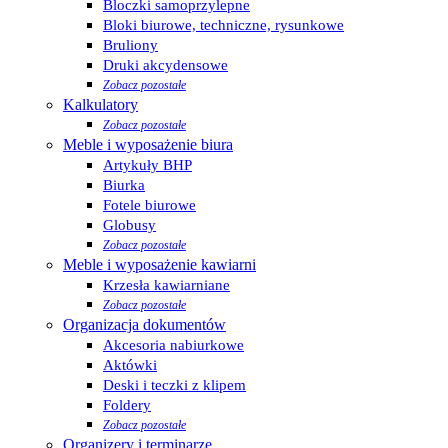
Bloczki samoprzylepne
Bloki biurowe, techniczne, rysunkowe
Bruliony
Druki akcydensowe
Zobacz pozostałe
Kalkulatory
Zobacz pozostałe
Meble i wyposażenie biura
Artykuły BHP
Biurka
Fotele biurowe
Globusy
Zobacz pozostałe
Meble i wyposażenie kawiarni
Krzesła kawiarniane
Zobacz pozostałe
Organizacja dokumentów
Akcesoria nabiurkowe
Aktówki
Deski i teczki z klipem
Foldery
Zobacz pozostałe
Organizery i terminarze