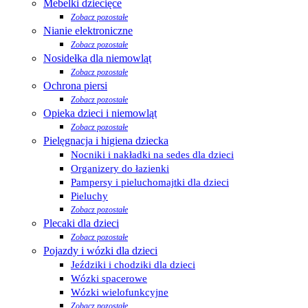
Mebelki dziecięce
Zobacz pozostałe
Nianie elektroniczne
Zobacz pozostałe
Nosidełka dla niemowląt
Zobacz pozostałe
Ochrona piersi
Zobacz pozostałe
Opieka dzieci i niemowląt
Zobacz pozostałe
Pielęgnacja i higiena dziecka
Nocniki i nakładki na sedes dla dzieci
Organizery do łazienki
Pampersy i pieluchomajtki dla dzieci
Pieluchy
Zobacz pozostałe
Plecaki dla dzieci
Zobacz pozostałe
Pojazdy i wózki dla dzieci
Jeździki i chodziki dla dzieci
Wózki spacerowe
Wózki wielofunkcyjne
Zobacz pozostałe