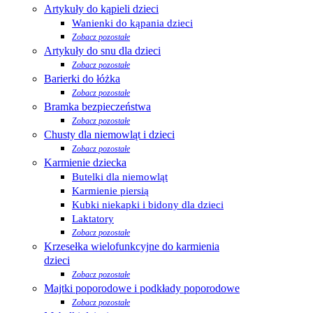
Artykuły do kąpieli dzieci
Wanienki do kąpania dzieci
Zobacz pozostałe
Artykuły do snu dla dzieci
Zobacz pozostałe
Barierki do łóżka
Zobacz pozostałe
Bramka bezpieczeństwa
Zobacz pozostałe
Chusty dla niemowląt i dzieci
Zobacz pozostałe
Karmienie dziecka
Butelki dla niemowląt
Karmienie piersią
Kubki niekapki i bidony dla dzieci
Laktatory
Zobacz pozostałe
Krzesełka wielofunkcyjne do karmienia
dzieci
Zobacz pozostałe
Majtki poporodowe i podkłady poporodowe
Zobacz pozostałe