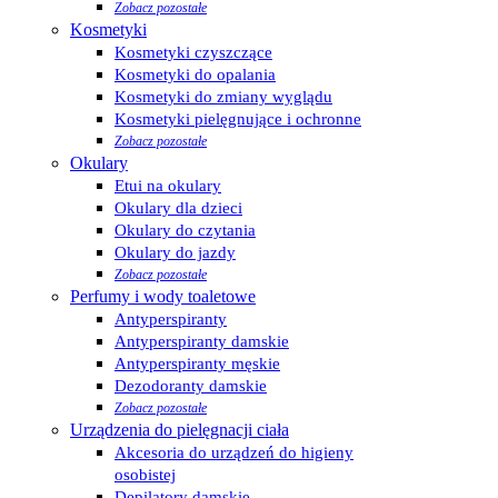
Zobacz pozostałe
Kosmetyki
Kosmetyki czyszczące
Kosmetyki do opalania
Kosmetyki do zmiany wyglądu
Kosmetyki pielęgnujące i ochronne
Zobacz pozostałe
Okulary
Etui na okulary
Okulary dla dzieci
Okulary do czytania
Okulary do jazdy
Zobacz pozostałe
Perfumy i wody toaletowe
Antyperspiranty
Antyperspiranty damskie
Antyperspiranty męskie
Dezodoranty damskie
Zobacz pozostałe
Urządzenia do pielęgnacji ciała
Akcesoria do urządzeń do higieny
osobistej
Depilatory damskie