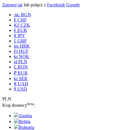
Zaloguj się
lub połącz z
Facebook
Google
лв. BGN
₣ CHF
Kč CZK
€ EUR
¥ JPY
£ GBP
kn HRK
Ft HUF
kr NOK
zł PLN
L RON
₽ RUB
kr SEK
₴ UAH
$ USD
PLN
beta
Kraj dostawy
:
Austria
Belgia
Bułgaria