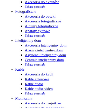
Akcesoria do ekranów
Zobacz pozostałe
Fotograficzne
Akcesoria do optyki
Akcesoria fotograficzne
Albumy fotograficzne
Aparaty cyfrowe
Zobacz pozostałe
Inteligentny dom
Akcesoria inteligentny dom
Alarmy inteligentny dom
Asystenci inteligentny dom
Centrale inteligentny dom
Zobacz pozostałe
Kable
Akcesoria do kabli
Kable antenowe
Kable audio
Kable audio-video
Zobacz pozostałe
Monitoring
Akcesoria do czujników
Akcesoria do monitoringu