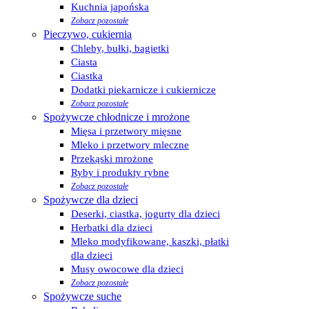
Kuchnia japońska
Zobacz pozostałe
Pieczywo, cukiernia
Chleby, bułki, bagietki
Ciasta
Ciastka
Dodatki piekarnicze i cukiernicze
Zobacz pozostałe
Spożywcze chłodnicze i mrożone
Mięsa i przetwory mięsne
Mleko i przetwory mleczne
Przekąski mrożone
Ryby i produkty rybne
Zobacz pozostałe
Spożywcze dla dzieci
Deserki, ciastka, jogurty dla dzieci
Herbatki dla dzieci
Mleko modyfikowane, kaszki, płatki
dla dzieci
Musy owocowe dla dzieci
Zobacz pozostałe
Spożywcze suche