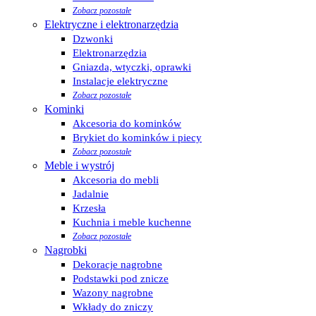
Zobacz pozostałe
Elektryczne i elektronarzędzia
Dzwonki
Elektronarzędzia
Gniazda, wtyczki, oprawki
Instalacje elektryczne
Zobacz pozostałe
Kominki
Akcesoria do kominków
Brykiet do kominków i piecy
Zobacz pozostałe
Meble i wystrój
Akcesoria do mebli
Jadalnie
Krzesła
Kuchnia i meble kuchenne
Zobacz pozostałe
Nagrobki
Dekoracje nagrobne
Podstawki pod znicze
Wazony nagrobne
Wkłady do zniczy