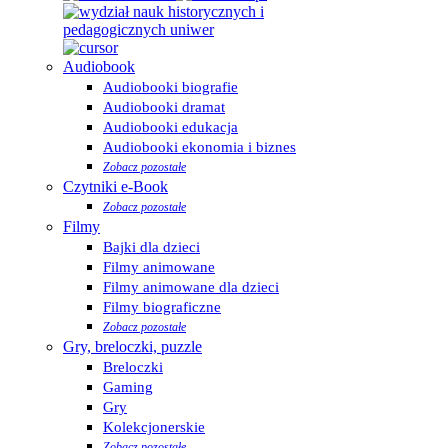
Audiobook
Audiobooki biografie
Audiobooki dramat
Audiobooki edukacja
Audiobooki ekonomia i biznes
Zobacz pozostałe
Czytniki e-Book
Zobacz pozostałe
Filmy
Bajki dla dzieci
Filmy animowane
Filmy animowane dla dzieci
Filmy biograficzne
Zobacz pozostałe
Gry, breloczki, puzzle
Breloczki
Gaming
Gry
Kolekcjonerskie
Zobacz pozostałe