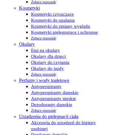
Zobacz pozostałe
Kosmetyki
Kosmetyki czyszczące
Kosmetyki do opalania
Kosmetyki do zmiany wyglądu
Kosmetyki pielęgnujące i ochronne
Zobacz pozostałe
Okulary
Etui na okulary
Okulary dla dzieci
Okulary do czytania
Okulary do jazdy
Zobacz pozostałe
Perfumy i wody toaletowe
Antyperspiranty
Antyperspiranty damskie
Antyperspiranty męskie
Dezodoranty damskie
Zobacz pozostałe
Urządzenia do pielęgnacji ciała
Akcesoria do urządzeń do higieny
osobistej
Depilatory damskie