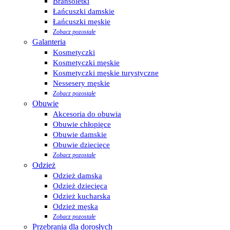
Bransoletki
Łańcuszki damskie
Łańcuszki męskie
Zobacz pozostałe
Galanteria
Kosmetyczki
Kosmetyczki męskie
Kosmetyczki męskie turystyczne
Nessesery męskie
Zobacz pozostałe
Obuwie
Akcesoria do obuwia
Obuwie chłopięce
Obuwie damskie
Obuwie dziecięce
Zobacz pozostałe
Odzież
Odzież damska
Odzież dziecięca
Odzież kucharska
Odzież męska
Zobacz pozostałe
Przebrania dla dorosłych