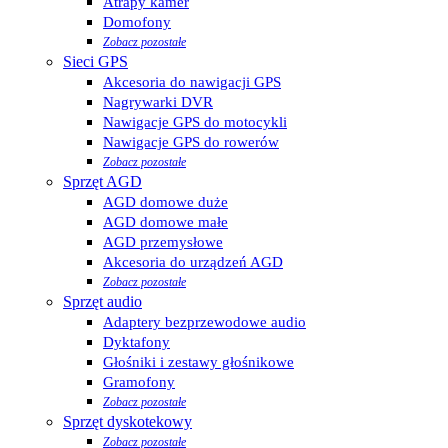
Atrapy kamer
Domofony
Zobacz pozostałe
Sieci GPS
Akcesoria do nawigacji GPS
Nagrywarki DVR
Nawigacje GPS do motocykli
Nawigacje GPS do rowerów
Zobacz pozostałe
Sprzęt AGD
AGD domowe duże
AGD domowe małe
AGD przemysłowe
Akcesoria do urządzeń AGD
Zobacz pozostałe
Sprzęt audio
Adaptery bezprzewodowe audio
Dyktafony
Głośniki i zestawy głośnikowe
Gramofony
Zobacz pozostałe
Sprzęt dyskotekowy
Zobacz pozostałe