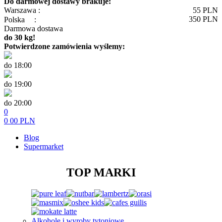
Do darmowej dostawy brakuje:
Warszawa :
55
PLN
350
PLN
Polska
:
Darmowa dostawa
do 30 kg!
Potwierdzone zamówienia wyślemy:
do 18:00
do 19:00
do 20:00
0
0
00
PLN
Blog
Supermarket
TOP MARKI
Alkohole i wyroby tytoniowe