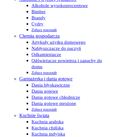
Alkohole wysokoprocentowe
Bimber
Brandy
Cydry
Zobacz pozostałe
Chemia gospodarcza
Artykuły użytku domowego
Nabłyszczacze do naczyń
Odkamieniacze
Odświeżacze powietrza i zapachy do
domu
Zobacz pozostałe
Garmażerka i dania gotowe
Dania błyskawiczne
Dania gotowe
Dania gotowe chłodnicze
Dania gotowe mrożone
Zobacz pozostałe
Kuchnie świata
Kuchnia arabska
Kuchnia chińska
Kuchnia indyjska