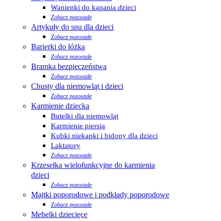
Wanienki do kąpania dzieci
Zobacz pozostałe
Artykuły do snu dla dzieci
Zobacz pozostałe
Barierki do łóżka
Zobacz pozostałe
Bramka bezpieczeństwa
Zobacz pozostałe
Chusty dla niemowląt i dzieci
Zobacz pozostałe
Karmienie dziecka
Butelki dla niemowląt
Karmienie piersią
Kubki niekapki i bidony dla dzieci
Laktatory
Zobacz pozostałe
Krzesełka wielofunkcyjne do karmienia
dzieci
Zobacz pozostałe
Majtki poporodowe i podkłady poporodowe
Zobacz pozostałe
Mebelki dziecięce