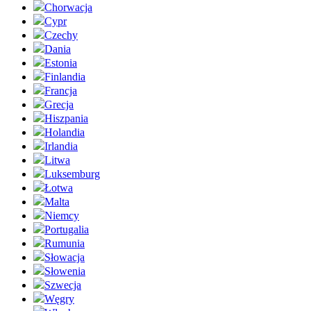
Chorwacja
Cypr
Czechy
Dania
Estonia
Finlandia
Francja
Grecja
Hiszpania
Holandia
Irlandia
Litwa
Luksemburg
Łotwa
Malta
Niemcy
Portugalia
Rumunia
Słowacja
Słowenia
Szwecja
Węgry