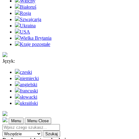
Włochy
Białoruś
Rosja
Szwajcarja
Ukraina
USA
Wielka Brytania
Kraje pozostałe
Język:
czeski
niemiecki
angielski
francuski
słowacki
ukraiński
Menu
Menu Close
Szukaj