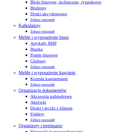
Bloki biurowe, techniczne, rysunkowe
Bruliony
Druki akcydensowe
Zobacz pozostałe
Kalkulatory
Zobacz pozostałe
Meble i wyposażenie biura
Artykuły BHP
Biurka
Fotele biurowe
Globusy
Zobacz pozostałe
Meble i wyposażenie kawiarni
Krzesła kawiarniane
Zobacz pozostałe
Organizacja dokumentów
Akcesoria nabiurkowe
Aktówki
Deski i teczki z klipem
Foldery
Zobacz pozostałe
Organizery i terminarze
Dzienniki korespondencyjne