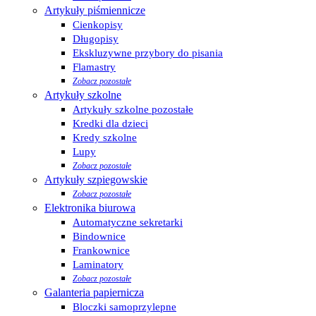
Artykuły piśmiennicze
Cienkopisy
Długopisy
Ekskluzywne przybory do pisania
Flamastry
Zobacz pozostałe
Artykuły szkolne
Artykuły szkolne pozostałe
Kredki dla dzieci
Kredy szkolne
Lupy
Zobacz pozostałe
Artykuły szpiegowskie
Zobacz pozostałe
Elektronika biurowa
Automatyczne sekretarki
Bindownice
Frankownice
Laminatory
Zobacz pozostałe
Galanteria papiernicza
Bloczki samoprzylepne