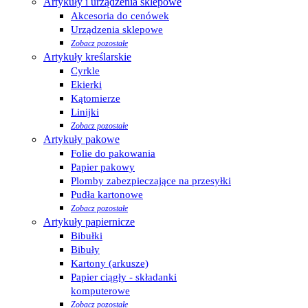
Artykuły i urządzenia sklepowe
Akcesoria do cenówek
Urządzenia sklepowe
Zobacz pozostałe
Artykuły kreślarskie
Cyrkle
Ekierki
Kątomierze
Linijki
Zobacz pozostałe
Artykuły pakowe
Folie do pakowania
Papier pakowy
Plomby zabezpieczające na przesyłki
Pudła kartonowe
Zobacz pozostałe
Artykuły papiernicze
Bibułki
Bibuły
Kartony (arkusze)
Papier ciągły - składanki
komputerowe
Zobacz pozostałe