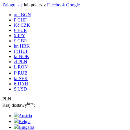
Zaloguj się
lub połącz z
Facebook
Google
лв. BGN
₣ CHF
Kč CZK
€ EUR
¥ JPY
£ GBP
kn HRK
Ft HUF
kr NOK
zł PLN
L RON
₽ RUB
kr SEK
₴ UAH
$ USD
PLN
beta
Kraj dostawy
:
Austria
Belgia
Bułgaria