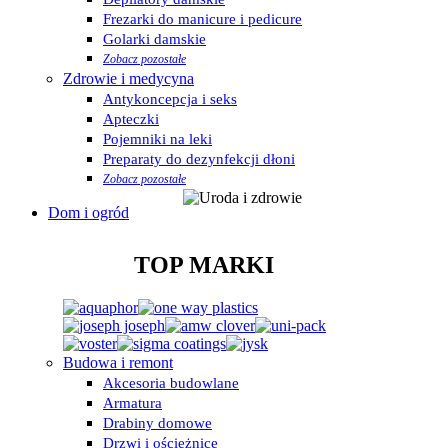
Frezarki do manicure i pedicure
Golarki damskie
Zobacz pozostałe
Zdrowie i medycyna
Antykoncepcja i seks
Apteczki
Pojemniki na leki
Preparaty do dezynfekcji dłoni
Zobacz pozostałe
Dom i ogród
TOP MARKI
Budowa i remont
Akcesoria budowlane
Armatura
Drabiny domowe
Drzwi i ościeżnice