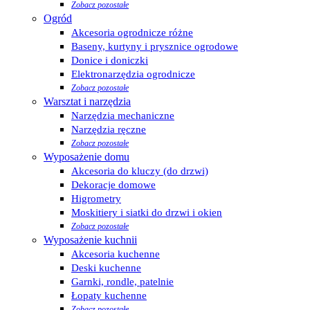
Zobacz pozostałe
Ogród
Akcesoria ogrodnicze różne
Baseny, kurtyny i prysznice ogrodowe
Donice i doniczki
Elektronarzędzia ogrodnicze
Zobacz pozostałe
Warsztat i narzędzia
Narzędzia mechaniczne
Narzędzia ręczne
Zobacz pozostałe
Wyposażenie domu
Akcesoria do kluczy (do drzwi)
Dekoracje domowe
Higrometry
Moskitiery i siatki do drzwi i okien
Zobacz pozostałe
Wyposażenie kuchnii
Akcesoria kuchenne
Deski kuchenne
Garnki, rondle, patelnie
Łopaty kuchenne
Zobacz pozostałe