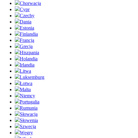
Chorwacja
Cypr
Czechy
Dania
Estonia
Finlandia
Francja
Grecja
Hiszpania
Holandia
Irlandia
Litwa
Luksemburg
Łotwa
Malta
Niemcy
Portugalia
Rumunia
Słowacja
Słowenia
Szwecja
Węgry