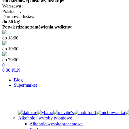
Do darmowej dostawy brakuje:
Warszawa :
Polska
:
Darmowa dostawa
do 30 kg!
Potwierdzone zamówienia wyślemy:
do 18:00
do 19:00
do 20:00
0
0
00
PLN
Blog
Supermarket
Alkohole i wyroby tytoniowe
Alkohole wysokoprocentowe