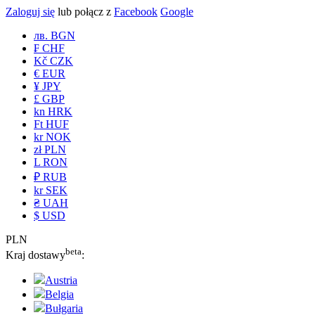
Zaloguj się
lub połącz z
Facebook
Google
лв. BGN
₣ CHF
Kč CZK
€ EUR
¥ JPY
£ GBP
kn HRK
Ft HUF
kr NOK
zł PLN
L RON
₽ RUB
kr SEK
₴ UAH
$ USD
PLN
beta
Kraj dostawy
:
Austria
Belgia
Bułgaria