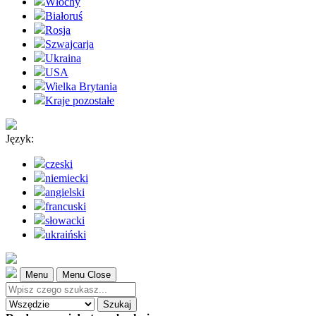
Włochy
Białoruś
Rosja
Szwajcarja
Ukraina
USA
Wielka Brytania
Kraje pozostałe
Język:
czeski
niemiecki
angielski
francuski
słowacki
ukraiński
Menu
Menu Close
Szukaj