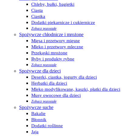
Chleby, bułki, bagietki
Ciasta
Ciastka
Dodatki piekarnicze i cukiernicze
Zobacz pozostałe
Spożywcze chłodnicze i mrożone
Mięsa i przetwory mięsne
Mleko i przetwory mleczne
Przekąski mrożone
Ryby i produkty rybne
Zobacz pozostałe
Spożywcze dla dzieci
Deserki, ciastka, jogurty dla dzieci
Herbatki dla dzieci
Mleko modyfikowane, kaszki, płatki dla dzieci
Musy owocowe dla dzieci
Zobacz pozostałe
Spożywcze suche
Bakalie
Błonnik
Dodatki roślinne
Jaja