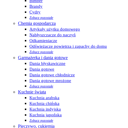
Bimber
Brandy
Cydry
Zobacz pozostałe
Chemia gospodarcza
Artykuły użytku domowego
Nabłyszczacze do naczyń
Odkamieniacze
Odświeżacze powietrza i zapachy do domu
Zobacz pozostałe
Garmażerka i dania gotowe
Dania błyskawiczne
Dania gotowe
Dania gotowe chłodnicze
Dania gotowe mrożone
Zobacz pozostałe
Kuchnie świata
Kuchnia arabska
Kuchnia chińska
Kuchnia indyjska
Kuchnia japońska
Zobacz pozostałe
Pieczywo, cukiernia