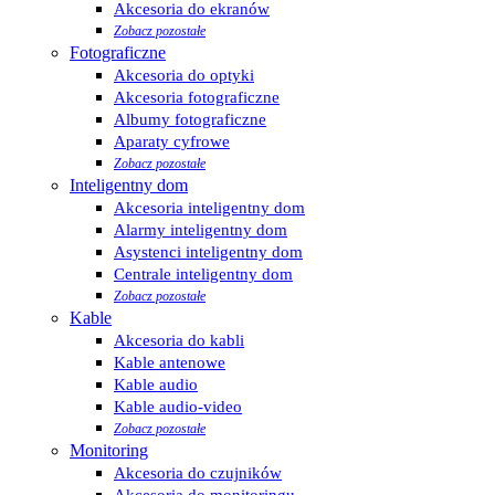
Akcesoria do ekranów
Zobacz pozostałe
Fotograficzne
Akcesoria do optyki
Akcesoria fotograficzne
Albumy fotograficzne
Aparaty cyfrowe
Zobacz pozostałe
Inteligentny dom
Akcesoria inteligentny dom
Alarmy inteligentny dom
Asystenci inteligentny dom
Centrale inteligentny dom
Zobacz pozostałe
Kable
Akcesoria do kabli
Kable antenowe
Kable audio
Kable audio-video
Zobacz pozostałe
Monitoring
Akcesoria do czujników
Akcesoria do monitoringu