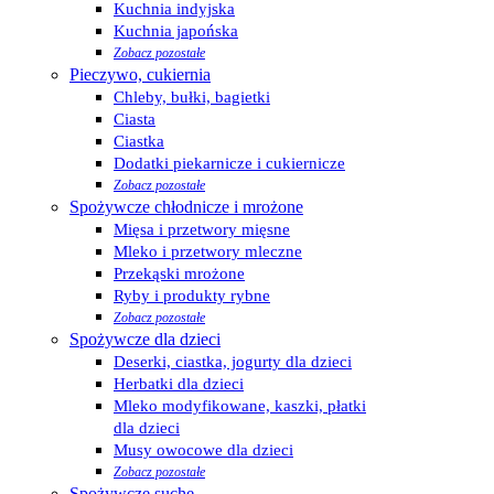
Kuchnia indyjska
Kuchnia japońska
Zobacz pozostałe
Pieczywo, cukiernia
Chleby, bułki, bagietki
Ciasta
Ciastka
Dodatki piekarnicze i cukiernicze
Zobacz pozostałe
Spożywcze chłodnicze i mrożone
Mięsa i przetwory mięsne
Mleko i przetwory mleczne
Przekąski mrożone
Ryby i produkty rybne
Zobacz pozostałe
Spożywcze dla dzieci
Deserki, ciastka, jogurty dla dzieci
Herbatki dla dzieci
Mleko modyfikowane, kaszki, płatki
dla dzieci
Musy owocowe dla dzieci
Zobacz pozostałe
Spożywcze suche