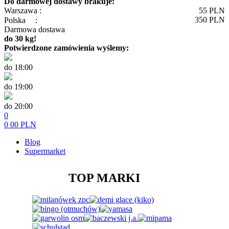
Do darmowej dostawy brakuje:
Warszawa :
55
PLN
350
PLN
Polska
:
Darmowa dostawa
do 30 kg!
Potwierdzone zamówienia wyślemy:
do 18:00
do 19:00
do 20:00
0
0
00
PLN
Blog
Supermarket
TOP MARKI