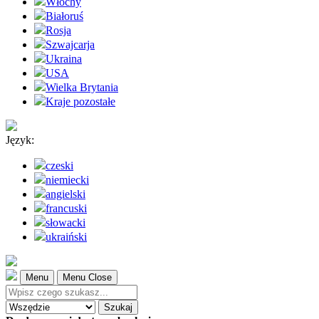
Włochy
Białoruś
Rosja
Szwajcarja
Ukraina
USA
Wielka Brytania
Kraje pozostałe
Język:
czeski
niemiecki
angielski
francuski
słowacki
ukraiński
Menu
Menu Close
Szukaj