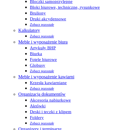
Bloczki samoprzylepne
Bloki biurowe, techniczne, rysunkowe
Bruliony
Druki akcydensowe
Zobacz pozostałe
Kalkulatory
Zobacz pozostałe
Meble i wyposażenie biura
Artykuły BHP
Biurka
Fotele biurowe
Globusy
Zobacz pozostałe
Meble i wyposażenie kawiarni
Krzesła kawiarniane
Zobacz pozostałe
Organizacja dokumentów
Akcesoria nabiurkowe
Aktówki
Deski i teczki z klipem
Foldery
Zobacz pozostałe
Organizery i terminarze