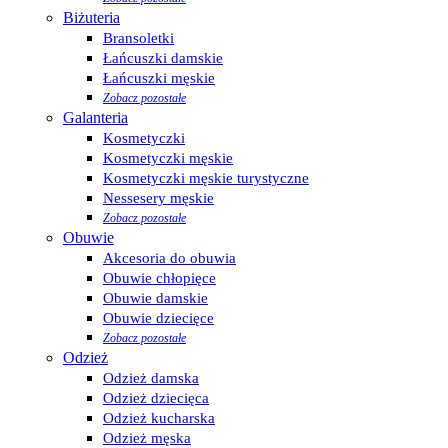
Biżuteria
Bransoletki
Łańcuszki damskie
Łańcuszki męskie
Zobacz pozostałe
Galanteria
Kosmetyczki
Kosmetyczki męskie
Kosmetyczki męskie turystyczne
Nessesery męskie
Zobacz pozostałe
Obuwie
Akcesoria do obuwia
Obuwie chłopięce
Obuwie damskie
Obuwie dziecięce
Zobacz pozostałe
Odzież
Odzież damska
Odzież dziecięca
Odzież kucharska
Odzież męska