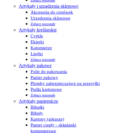
Zobacz pozostałe
Artykuły i urządzenia sklepowe
Akcesoria do cenówek
Urządzenia sklepowe
Zobacz pozostałe
Artykuły kreślarskie
Cyrkle
Ekierki
Kątomierze
Linijki
Zobacz pozostałe
Artykuły pakowe
Folie do pakowania
Papier pakowy
Plomby zabezpieczające na przesyłki
Pudła kartonowe
Zobacz pozostałe
Artykuły papiernicze
Bibułki
Bibuły
Kartony (arkusze)
Papier ciągły - składanki
komputerowe