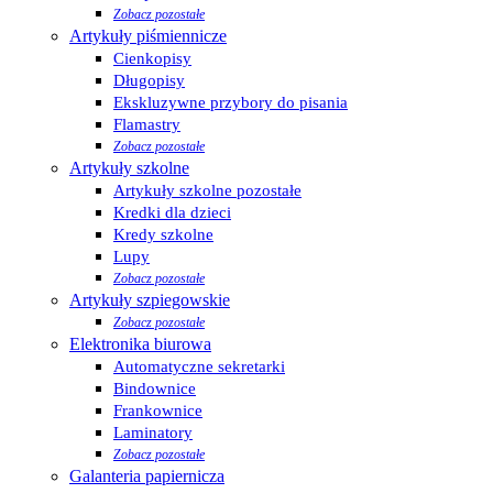
Zobacz pozostałe
Artykuły piśmiennicze
Cienkopisy
Długopisy
Ekskluzywne przybory do pisania
Flamastry
Zobacz pozostałe
Artykuły szkolne
Artykuły szkolne pozostałe
Kredki dla dzieci
Kredy szkolne
Lupy
Zobacz pozostałe
Artykuły szpiegowskie
Zobacz pozostałe
Elektronika biurowa
Automatyczne sekretarki
Bindownice
Frankownice
Laminatory
Zobacz pozostałe
Galanteria papiernicza