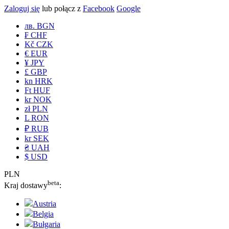
Zaloguj się
lub połącz z
Facebook
Google
лв. BGN
₣ CHF
Kč CZK
€ EUR
¥ JPY
£ GBP
kn HRK
Ft HUF
kr NOK
zł PLN
L RON
₽ RUB
kr SEK
₴ UAH
$ USD
PLN
beta
Kraj dostawy
:
Austria
Belgia
Bułgaria