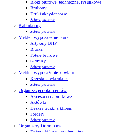
Bloki biurowe, techniczne, rysunkowe
Bruliony
Druki akcydensowe
Zobacz pozostałe
Kalkulatory
Zobacz pozostałe
Meble i wyposażenie biura
Artykuły BHP
Biurka
Fotele biurowe
Globusy
Zobacz pozostałe
Meble i wyposażenie kawiarni
Krzesła kawiarniane
Zobacz pozostałe
Organizacja dokumentów
Akcesoria nabiurkowe
Aktówki
Deski i teczki z klipem
Foldery
Zobacz pozostałe
Organizery i terminarze
Dzienniki korespondencyjne