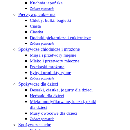
Kuchnia japońska
Zobacz pozostałe
Pieczywo, cukiernia
Chleby, bułki, bagietki
Ciasta
Ciastka
Dodatki piekarnicze i cukiernicze
Zobacz pozostałe
Spożywcze chłodnicze i mrożone
Mięsa i przetwory mięsne
Mleko i przetwory mleczne
Przekąski mrożone
Ryby i produkty rybne
Zobacz pozostałe
Spożywcze dla dzieci
Deserki, ciastka, jogurty dla dzieci
Herbatki dla dzieci
Mleko modyfikowane, kaszki, płatki
dla dzieci
Musy owocowe dla dzieci
Zobacz pozostałe
Spożywcze suche