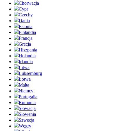
Chorwacja
Cypr
Czechy
Dania
Estonia
Finlandia
Francja
Grecja
Hiszpania
Holandia
Irlandia
Litwa
Luksemburg
Łotwa
Malta
Niemcy
Portugalia
Rumunia
Słowacja
Słowenia
Szwecja
Węgry