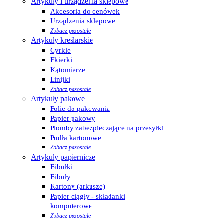
Artykuły i urządzenia sklepowe
Akcesoria do cenówek
Urządzenia sklepowe
Zobacz pozostałe
Artykuły kreślarskie
Cyrkle
Ekierki
Kątomierze
Linijki
Zobacz pozostałe
Artykuły pakowe
Folie do pakowania
Papier pakowy
Plomby zabezpieczające na przesyłki
Pudła kartonowe
Zobacz pozostałe
Artykuły papiernicze
Bibułki
Bibuły
Kartony (arkusze)
Papier ciągły - składanki
komputerowe
Zobacz pozostałe