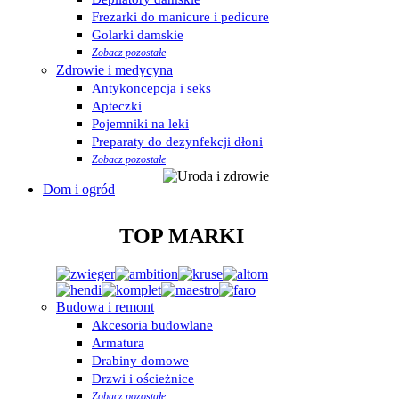
Frezarki do manicure i pedicure
Golarki damskie
Zobacz pozostałe
Zdrowie i medycyna
Antykoncepcja i seks
Apteczki
Pojemniki na leki
Preparaty do dezynfekcji dłoni
Zobacz pozostałe
Dom i ogród
TOP MARKI
Budowa i remont
Akcesoria budowlane
Armatura
Drabiny domowe
Drzwi i ościeżnice
Zobacz pozostałe