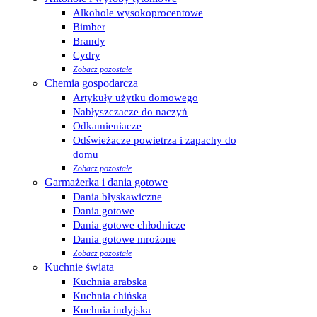
Alkohole wysokoprocentowe
Bimber
Brandy
Cydry
Zobacz pozostałe
Chemia gospodarcza
Artykuły użytku domowego
Nabłyszczacze do naczyń
Odkamieniacze
Odświeżacze powietrza i zapachy do
domu
Zobacz pozostałe
Garmażerka i dania gotowe
Dania błyskawiczne
Dania gotowe
Dania gotowe chłodnicze
Dania gotowe mrożone
Zobacz pozostałe
Kuchnie świata
Kuchnia arabska
Kuchnia chińska
Kuchnia indyjska