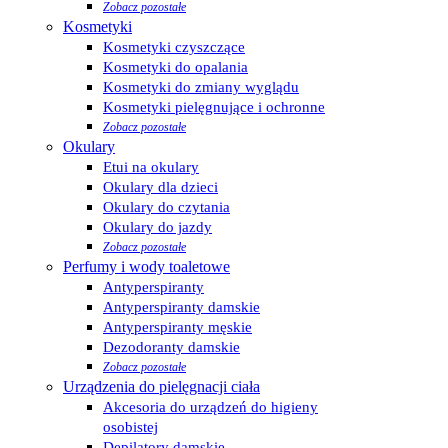
Zobacz pozostałe
Kosmetyki
Kosmetyki czyszczące
Kosmetyki do opalania
Kosmetyki do zmiany wyglądu
Kosmetyki pielęgnujące i ochronne
Zobacz pozostałe
Okulary
Etui na okulary
Okulary dla dzieci
Okulary do czytania
Okulary do jazdy
Zobacz pozostałe
Perfumy i wody toaletowe
Antyperspiranty
Antyperspiranty damskie
Antyperspiranty męskie
Dezodoranty damskie
Zobacz pozostałe
Urządzenia do pielęgnacji ciała
Akcesoria do urządzeń do higieny
osobistej
Depilatory damskie