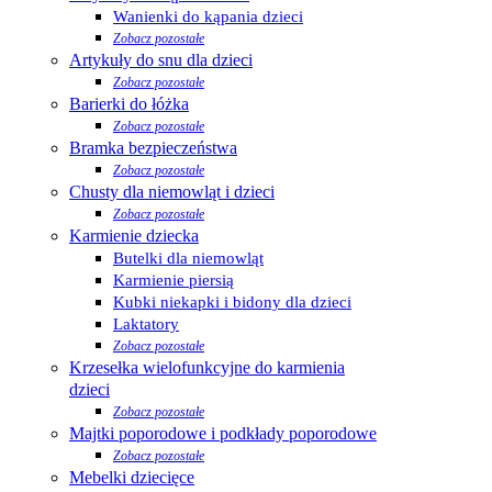
Wanienki do kąpania dzieci
Zobacz pozostałe
Artykuły do snu dla dzieci
Zobacz pozostałe
Barierki do łóżka
Zobacz pozostałe
Bramka bezpieczeństwa
Zobacz pozostałe
Chusty dla niemowląt i dzieci
Zobacz pozostałe
Karmienie dziecka
Butelki dla niemowląt
Karmienie piersią
Kubki niekapki i bidony dla dzieci
Laktatory
Zobacz pozostałe
Krzesełka wielofunkcyjne do karmienia
dzieci
Zobacz pozostałe
Majtki poporodowe i podkłady poporodowe
Zobacz pozostałe
Mebelki dziecięce