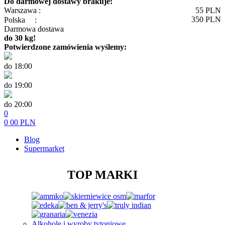
Do darmowej dostawy brakuje:
Warszawa :
55
PLN
350
PLN
Polska
:
Darmowa dostawa
do 30 kg!
Potwierdzone zamówienia wyślemy:
do 18:00
do 19:00
do 20:00
0
0
00
PLN
Blog
Supermarket
TOP MARKI
Alkohole i wyroby tytoniowe