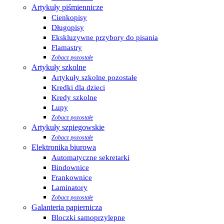
Artykuły piśmiennicze
Cienkopisy
Długopisy
Ekskluzywne przybory do pisania
Flamastry
Zobacz pozostałe
Artykuły szkolne
Artykuły szkolne pozostałe
Kredki dla dzieci
Kredy szkolne
Lupy
Zobacz pozostałe
Artykuły szpiegowskie
Zobacz pozostałe
Elektronika biurowa
Automatyczne sekretarki
Bindownice
Frankownice
Laminatory
Zobacz pozostałe
Galanteria papiernicza
Bloczki samoprzylepne