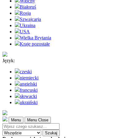
Włochy
Białoruś
Rosja
Szwajcarja
Ukraina
USA
Wielka Brytania
Kraje pozostałe
Język:
czeski
niemiecki
angielski
francuski
słowacki
ukraiński
Menu
Menu Close
Szukaj