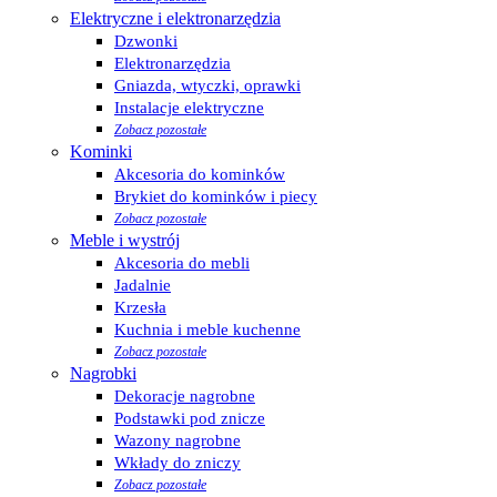
Elektryczne i elektronarzędzia
Dzwonki
Elektronarzędzia
Gniazda, wtyczki, oprawki
Instalacje elektryczne
Zobacz pozostałe
Kominki
Akcesoria do kominków
Brykiet do kominków i piecy
Zobacz pozostałe
Meble i wystrój
Akcesoria do mebli
Jadalnie
Krzesła
Kuchnia i meble kuchenne
Zobacz pozostałe
Nagrobki
Dekoracje nagrobne
Podstawki pod znicze
Wazony nagrobne
Wkłady do zniczy
Zobacz pozostałe