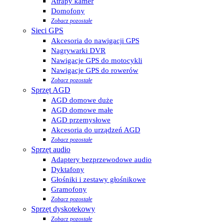
Atrapy kamer
Domofony
Zobacz pozostałe
Sieci GPS
Akcesoria do nawigacji GPS
Nagrywarki DVR
Nawigacje GPS do motocykli
Nawigacje GPS do rowerów
Zobacz pozostałe
Sprzęt AGD
AGD domowe duże
AGD domowe małe
AGD przemysłowe
Akcesoria do urządzeń AGD
Zobacz pozostałe
Sprzęt audio
Adaptery bezprzewodowe audio
Dyktafony
Głośniki i zestawy głośnikowe
Gramofony
Zobacz pozostałe
Sprzęt dyskotekowy
Zobacz pozostałe