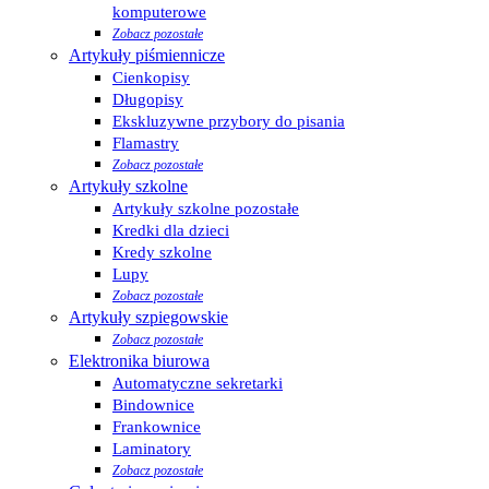
komputerowe
Zobacz pozostałe
Artykuły piśmiennicze
Cienkopisy
Długopisy
Ekskluzywne przybory do pisania
Flamastry
Zobacz pozostałe
Artykuły szkolne
Artykuły szkolne pozostałe
Kredki dla dzieci
Kredy szkolne
Lupy
Zobacz pozostałe
Artykuły szpiegowskie
Zobacz pozostałe
Elektronika biurowa
Automatyczne sekretarki
Bindownice
Frankownice
Laminatory
Zobacz pozostałe