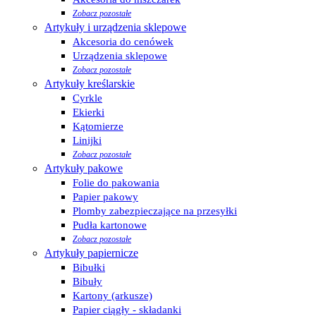
Zobacz pozostałe
Artykuły i urządzenia sklepowe
Akcesoria do cenówek
Urządzenia sklepowe
Zobacz pozostałe
Artykuły kreślarskie
Cyrkle
Ekierki
Kątomierze
Linijki
Zobacz pozostałe
Artykuły pakowe
Folie do pakowania
Papier pakowy
Plomby zabezpieczające na przesyłki
Pudła kartonowe
Zobacz pozostałe
Artykuły papiernicze
Bibułki
Bibuły
Kartony (arkusze)
Papier ciągły - składanki