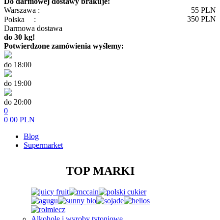
Do darmowej dostawy brakuje:
Warszawa :
55
PLN
350
PLN
Polska
:
Darmowa dostawa
do 30 kg!
Potwierdzone zamówienia wyślemy:
do 18:00
do 19:00
do 20:00
0
0
00
PLN
Blog
Supermarket
TOP MARKI
Alkohole i wyroby tytoniowe