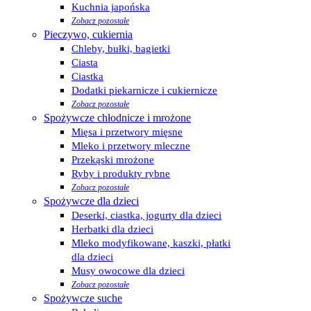
Kuchnia japońska
Zobacz pozostałe
Pieczywo, cukiernia
Chleby, bułki, bagietki
Ciasta
Ciastka
Dodatki piekarnicze i cukiernicze
Zobacz pozostałe
Spożywcze chłodnicze i mrożone
Mięsa i przetwory mięsne
Mleko i przetwory mleczne
Przekąski mrożone
Ryby i produkty rybne
Zobacz pozostałe
Spożywcze dla dzieci
Deserki, ciastka, jogurty dla dzieci
Herbatki dla dzieci
Mleko modyfikowane, kaszki, płatki
dla dzieci
Musy owocowe dla dzieci
Zobacz pozostałe
Spożywcze suche