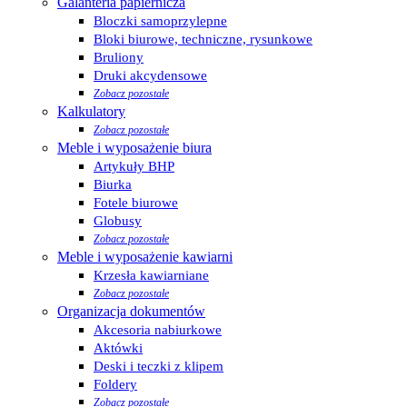
Galanteria papiernicza
Bloczki samoprzylepne
Bloki biurowe, techniczne, rysunkowe
Bruliony
Druki akcydensowe
Zobacz pozostałe
Kalkulatory
Zobacz pozostałe
Meble i wyposażenie biura
Artykuły BHP
Biurka
Fotele biurowe
Globusy
Zobacz pozostałe
Meble i wyposażenie kawiarni
Krzesła kawiarniane
Zobacz pozostałe
Organizacja dokumentów
Akcesoria nabiurkowe
Aktówki
Deski i teczki z klipem
Foldery
Zobacz pozostałe