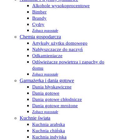
Alkohole wysokoprocentowe
Bimber
Brandy
Cydry
Zobacz pozostałe
Chemia gospodarcza
Artykuły użytku domowego
Nabłyszczacze do naczyń
Odkamieniacze
Odświeżacze powietrza i zapachy do
domu
Zobacz pozostałe
Garmażerka i dania gotowe
Dania błyskawiczne
Dania gotowe
Dania gotowe chłodnicze
Dania gotowe mrożone
Zobacz pozostałe
Kuchnie świata
Kuchnia arabska
Kuchnia chińska
Kuchnia indyjska