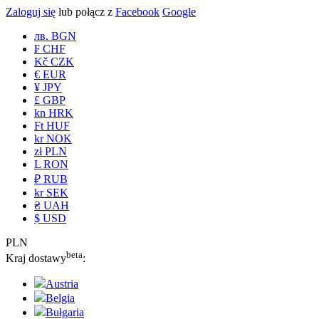
Zaloguj się
lub połącz z
Facebook
Google
лв. BGN
₣ CHF
Kč CZK
€ EUR
¥ JPY
£ GBP
kn HRK
Ft HUF
kr NOK
zł PLN
L RON
₽ RUB
kr SEK
₴ UAH
$ USD
PLN
beta
Kraj dostawy
:
Austria
Belgia
Bułgaria