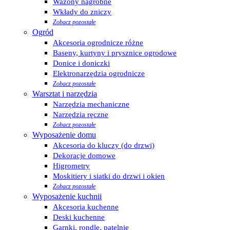
Wazony nagrobne
Wkłady do zniczy
Zobacz pozostałe
Ogród
Akcesoria ogrodnicze różne
Baseny, kurtyny i prysznice ogrodowe
Donice i doniczki
Elektronarzędzia ogrodnicze
Zobacz pozostałe
Warsztat i narzędzia
Narzędzia mechaniczne
Narzędzia ręczne
Zobacz pozostałe
Wyposażenie domu
Akcesoria do kluczy (do drzwi)
Dekoracje domowe
Higrometry
Moskitiery i siatki do drzwi i okien
Zobacz pozostałe
Wyposażenie kuchnii
Akcesoria kuchenne
Deski kuchenne
Garnki, rondle, patelnie