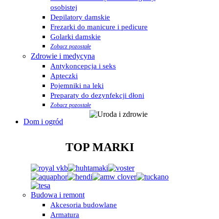
osobistej
Depilatory damskie
Frezarki do manicure i pedicure
Golarki damskie
Zobacz pozostałe
Zdrowie i medycyna
Antykoncepcja i seks
Apteczki
Pojemniki na leki
Preparaty do dezynfekcji dłoni
Zobacz pozostałe
Dom i ogród
TOP MARKI
Budowa i remont
Akcesoria budowlane
Armatura