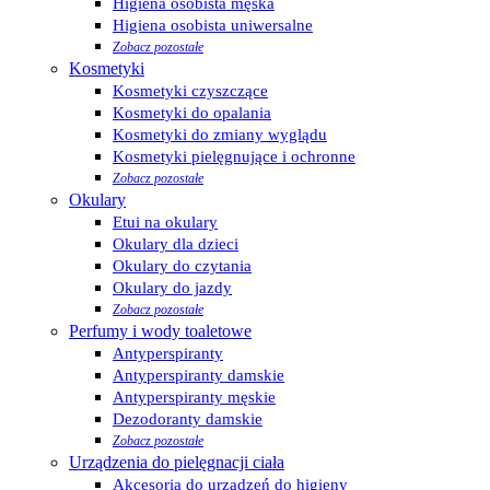
Higiena osobista męska
Higiena osobista uniwersalne
Zobacz pozostałe
Kosmetyki
Kosmetyki czyszczące
Kosmetyki do opalania
Kosmetyki do zmiany wyglądu
Kosmetyki pielęgnujące i ochronne
Zobacz pozostałe
Okulary
Etui na okulary
Okulary dla dzieci
Okulary do czytania
Okulary do jazdy
Zobacz pozostałe
Perfumy i wody toaletowe
Antyperspiranty
Antyperspiranty damskie
Antyperspiranty męskie
Dezodoranty damskie
Zobacz pozostałe
Urządzenia do pielęgnacji ciała
Akcesoria do urządzeń do higieny