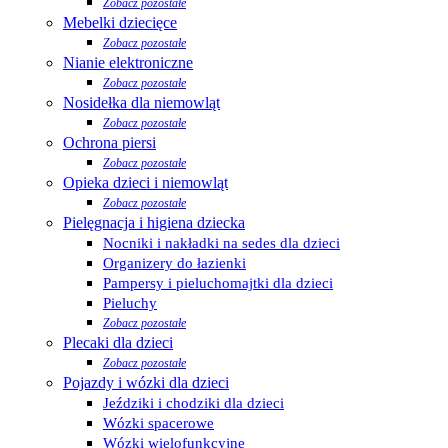
Zobacz pozostałe
Mebelki dziecięce
Zobacz pozostałe
Nianie elektroniczne
Zobacz pozostałe
Nosidełka dla niemowląt
Zobacz pozostałe
Ochrona piersi
Zobacz pozostałe
Opieka dzieci i niemowląt
Zobacz pozostałe
Pielęgnacja i higiena dziecka
Nocniki i nakładki na sedes dla dzieci
Organizery do łazienki
Pampersy i pieluchomajtki dla dzieci
Pieluchy
Zobacz pozostałe
Plecaki dla dzieci
Zobacz pozostałe
Pojazdy i wózki dla dzieci
Jeździki i chodziki dla dzieci
Wózki spacerowe
Wózki wielofunkcyjne