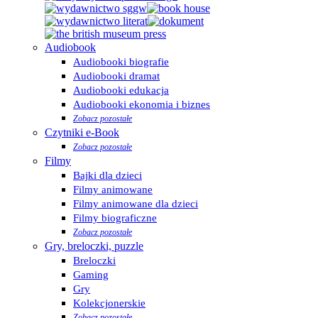
Audiobook
Audiobooki biografie
Audiobooki dramat
Audiobooki edukacja
Audiobooki ekonomia i biznes
Zobacz pozostałe
Czytniki e-Book
Zobacz pozostałe
Filmy
Bajki dla dzieci
Filmy animowane
Filmy animowane dla dzieci
Filmy biograficzne
Zobacz pozostałe
Gry, breloczki, puzzle
Breloczki
Gaming
Gry
Kolekcjonerskie
Zobacz pozostałe