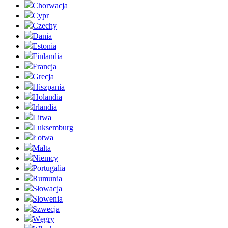
Chorwacja
Cypr
Czechy
Dania
Estonia
Finlandia
Francja
Grecja
Hiszpania
Holandia
Irlandia
Litwa
Luksemburg
Łotwa
Malta
Niemcy
Portugalia
Rumunia
Słowacja
Słowenia
Szwecja
Węgry