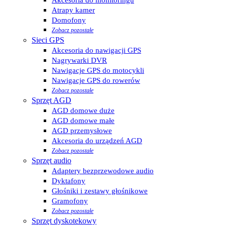
Atrapy kamer
Domofony
Zobacz pozostałe
Sieci GPS
Akcesoria do nawigacji GPS
Nagrywarki DVR
Nawigacje GPS do motocykli
Nawigacje GPS do rowerów
Zobacz pozostałe
Sprzęt AGD
AGD domowe duże
AGD domowe małe
AGD przemysłowe
Akcesoria do urządzeń AGD
Zobacz pozostałe
Sprzęt audio
Adaptery bezprzewodowe audio
Dyktafony
Głośniki i zestawy głośnikowe
Gramofony
Zobacz pozostałe
Sprzęt dyskotekowy