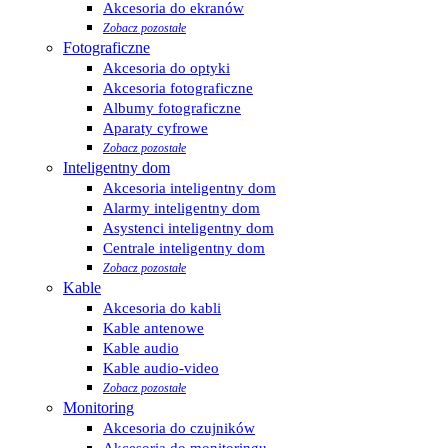
Akcesoria do ekranów
Zobacz pozostałe
Fotograficzne
Akcesoria do optyki
Akcesoria fotograficzne
Albumy fotograficzne
Aparaty cyfrowe
Zobacz pozostałe
Inteligentny dom
Akcesoria inteligentny dom
Alarmy inteligentny dom
Asystenci inteligentny dom
Centrale inteligentny dom
Zobacz pozostałe
Kable
Akcesoria do kabli
Kable antenowe
Kable audio
Kable audio-video
Zobacz pozostałe
Monitoring
Akcesoria do czujników
Akcesoria do monitoringu