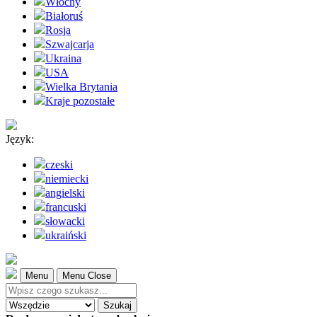
Włochy
Białoruś
Rosja
Szwajcarja
Ukraina
USA
Wielka Brytania
Kraje pozostałe
Język:
czeski
niemiecki
angielski
francuski
słowacki
ukraiński
Menu
Menu Close
Szukaj