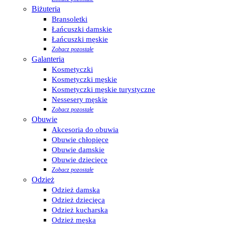
Biżuteria
Bransoletki
Łańcuszki damskie
Łańcuszki męskie
Zobacz pozostałe
Galanteria
Kosmetyczki
Kosmetyczki męskie
Kosmetyczki męskie turystyczne
Nessesery męskie
Zobacz pozostałe
Obuwie
Akcesoria do obuwia
Obuwie chłopięce
Obuwie damskie
Obuwie dziecięce
Zobacz pozostałe
Odzież
Odzież damska
Odzież dziecięca
Odzież kucharska
Odzież męska