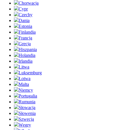
Chorwacja
Cypr
Czechy
Dania
Estonia
Finlandia
Francja
Grecja
Hiszpania
Holandia
Irlandia
Litwa
Luksemburg
Łotwa
Malta
Niemcy
Portugalia
Rumunia
Słowacja
Słowenia
Szwecja
Węgry