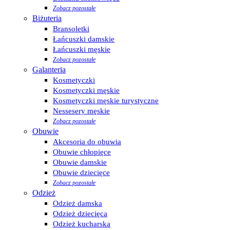
Zobacz pozostałe
Biżuteria
Bransoletki
Łańcuszki damskie
Łańcuszki męskie
Zobacz pozostałe
Galanteria
Kosmetyczki
Kosmetyczki męskie
Kosmetyczki męskie turystyczne
Nessesery męskie
Zobacz pozostałe
Obuwie
Akcesoria do obuwia
Obuwie chłopięce
Obuwie damskie
Obuwie dziecięce
Zobacz pozostałe
Odzież
Odzież damska
Odzież dziecięca
Odzież kucharska