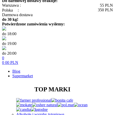
Do darmowej dostawy brakuje:
Warszawa :
55
PLN
350
PLN
Polska
:
Darmowa dostawa
do 30 kg!
Potwierdzone zamówienia wyślemy:
do 18:00
do 19:00
do 20:00
0
0
00
PLN
Blog
Supermarket
TOP MARKI
Alkohole i wyroby tytoniowe