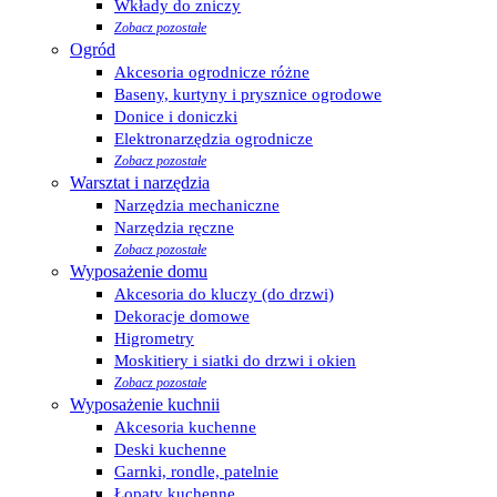
Wkłady do zniczy
Zobacz pozostałe
Ogród
Akcesoria ogrodnicze różne
Baseny, kurtyny i prysznice ogrodowe
Donice i doniczki
Elektronarzędzia ogrodnicze
Zobacz pozostałe
Warsztat i narzędzia
Narzędzia mechaniczne
Narzędzia ręczne
Zobacz pozostałe
Wyposażenie domu
Akcesoria do kluczy (do drzwi)
Dekoracje domowe
Higrometry
Moskitiery i siatki do drzwi i okien
Zobacz pozostałe
Wyposażenie kuchnii
Akcesoria kuchenne
Deski kuchenne
Garnki, rondle, patelnie
Łopaty kuchenne