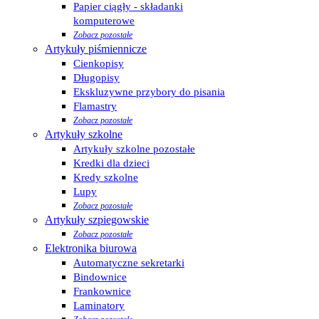
Papier ciągły - składanki
komputerowe
Zobacz pozostałe
Artykuły piśmiennicze
Cienkopisy
Długopisy
Ekskluzywne przybory do pisania
Flamastry
Zobacz pozostałe
Artykuły szkolne
Artykuły szkolne pozostałe
Kredki dla dzieci
Kredy szkolne
Lupy
Zobacz pozostałe
Artykuły szpiegowskie
Zobacz pozostałe
Elektronika biurowa
Automatyczne sekretarki
Bindownice
Frankownice
Laminatory