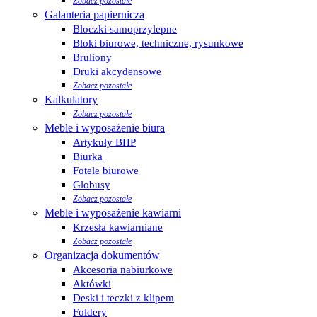
Zobacz pozostałe
Galanteria papiernicza
Bloczki samoprzylepne
Bloki biurowe, techniczne, rysunkowe
Bruliony
Druki akcydensowe
Zobacz pozostałe
Kalkulatory
Zobacz pozostałe
Meble i wyposażenie biura
Artykuły BHP
Biurka
Fotele biurowe
Globusy
Zobacz pozostałe
Meble i wyposażenie kawiarni
Krzesła kawiarniane
Zobacz pozostałe
Organizacja dokumentów
Akcesoria nabiurkowe
Aktówki
Deski i teczki z klipem
Foldery