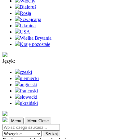
Włochy
Białoruś
Rosja
Szwajcarja
Ukraina
USA
Wielka Brytania
Kraje pozostałe
Język:
czeski
niemiecki
angielski
francuski
słowacki
ukraiński
Menu
Menu Close
Szukaj