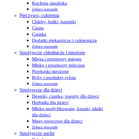
Kuchnia japońska
Zobacz pozostałe
Pieczywo, cukiernia
Chleby, bułki, bagietki
Ciasta
Ciastka
Dodatki piekarnicze i cukiernicze
Zobacz pozostałe
Spożywcze chłodnicze i mrożone
Mięsa i przetwory mięsne
Mleko i przetwory mleczne
Przekąski mrożone
Ryby i produkty rybne
Zobacz pozostałe
Spożywcze dla dzieci
Deserki, ciastka, jogurty dla dzieci
Herbatki dla dzieci
Mleko modyfikowane, kaszki, płatki
dla dzieci
Musy owocowe dla dzieci
Zobacz pozostałe
Spożywcze suche