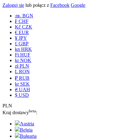
Zaloguj się
lub połącz z
Facebook
Google
лв. BGN
₣ CHF
Kč CZK
€ EUR
¥ JPY
£ GBP
kn HRK
Ft HUF
kr NOK
zł PLN
L RON
₽ RUB
kr SEK
₴ UAH
$ USD
PLN
beta
Kraj dostawy
:
Austria
Belgia
Bułgaria