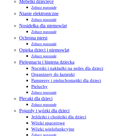
Mebelki dziecięce
Zobacz pozostałe
Nianie elektroniczne
Zobacz pozostałe
Nosidełka dla niemowląt
Zobacz pozostałe
Ochrona piersi
Zobacz pozostałe
Opieka dzieci i niemowląt
Zobacz pozostałe
Pielęgnacja i higiena dziecka
Nocniki i nakładki na sedes dla dzieci
Organizery do łazienki
Pampersy i pieluchomajtki dla dzieci
Pieluchy
Zobacz pozostałe
Plecaki dla dzieci
Zobacz pozostałe
Pojazdy i wózki dla dzieci
Jeździki i chodziki dla dzieci
Wózki spacerowe
Wózki wielofunkcyjne
Zobacz pozostałe