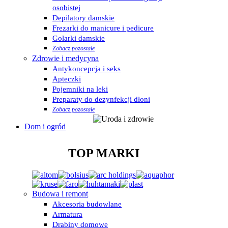
osobistej
Depilatory damskie
Frezarki do manicure i pedicure
Golarki damskie
Zobacz pozostałe
Zdrowie i medycyna
Antykoncepcja i seks
Apteczki
Pojemniki na leki
Preparaty do dezynfekcji dłoni
Zobacz pozostałe
Dom i ogród
TOP MARKI
Budowa i remont
Akcesoria budowlane
Armatura
Drabiny domowe