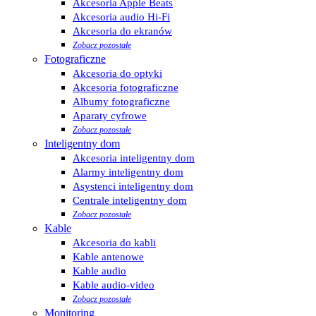
Akcesoria Apple Beats
Akcesoria audio Hi-Fi
Akcesoria do ekranów
Zobacz pozostałe
Fotograficzne
Akcesoria do optyki
Akcesoria fotograficzne
Albumy fotograficzne
Aparaty cyfrowe
Zobacz pozostałe
Inteligentny dom
Akcesoria inteligentny dom
Alarmy inteligentny dom
Asystenci inteligentny dom
Centrale inteligentny dom
Zobacz pozostałe
Kable
Akcesoria do kabli
Kable antenowe
Kable audio
Kable audio-video
Zobacz pozostałe
Monitoring