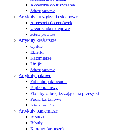
Akcesoria do niszczarek
Zobacz pozostałe
Artykuły i urządzenia sklepowe
Akcesoria do cenówek
Urządzenia sklepowe
Zobacz pozostałe
Artykuły kreślarskie
Cyrkle
Ekierki
Kątomierze
Linijki
Zobacz pozostałe
Artykuły pakowe
Folie do pakowania
Papier pakowy
Plomby zabezpieczające na przesyłki
Pudła kartonowe
Zobacz pozostałe
Artykuły papiernicze
Bibułki
Bibuły
Kartony (arkusze)