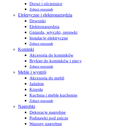
Drzwi i ościeżnice
Zobacz pozostałe
Elektryczne i elektronarzędzia
Dzwonki
Elektronarzędzia
Gniazda, wtyczki, oprawki
Instalacje elektryczne
Zobacz pozostałe
Kominki
Akcesoria do kominków
Brykiet do kominków i piecy
Zobacz pozostałe
Meble i wystrój
Akcesoria do mebli
Jadalnie
Krzesła
Kuchnia i meble kuchenne
Zobacz pozostałe
Nagrobki
Dekoracje nagrobne
Podstawki pod znicze
Wazony nagrobne