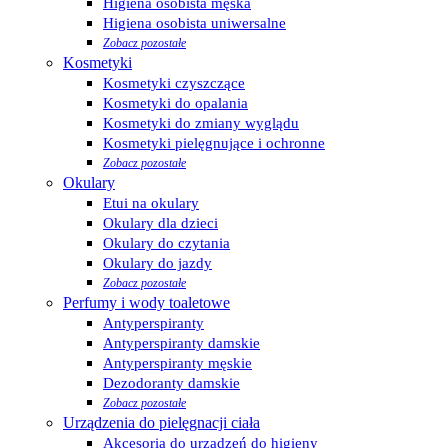
Higiena osobista męska
Higiena osobista uniwersalne
Zobacz pozostałe
Kosmetyki
Kosmetyki czyszczące
Kosmetyki do opalania
Kosmetyki do zmiany wyglądu
Kosmetyki pielęgnujące i ochronne
Zobacz pozostałe
Okulary
Etui na okulary
Okulary dla dzieci
Okulary do czytania
Okulary do jazdy
Zobacz pozostałe
Perfumy i wody toaletowe
Antyperspiranty
Antyperspiranty damskie
Antyperspiranty męskie
Dezodoranty damskie
Zobacz pozostałe
Urządzenia do pielęgnacji ciała
Akcesoria do urządzeń do higieny