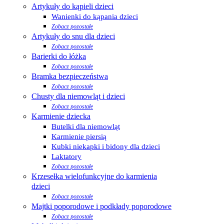
Artykuły do kąpieli dzieci
Wanienki do kąpania dzieci
Zobacz pozostałe
Artykuły do snu dla dzieci
Zobacz pozostałe
Barierki do łóżka
Zobacz pozostałe
Bramka bezpieczeństwa
Zobacz pozostałe
Chusty dla niemowląt i dzieci
Zobacz pozostałe
Karmienie dziecka
Butelki dla niemowląt
Karmienie piersią
Kubki niekapki i bidony dla dzieci
Laktatory
Zobacz pozostałe
Krzesełka wielofunkcyjne do karmienia
dzieci
Zobacz pozostałe
Majtki poporodowe i podkłady poporodowe
Zobacz pozostałe