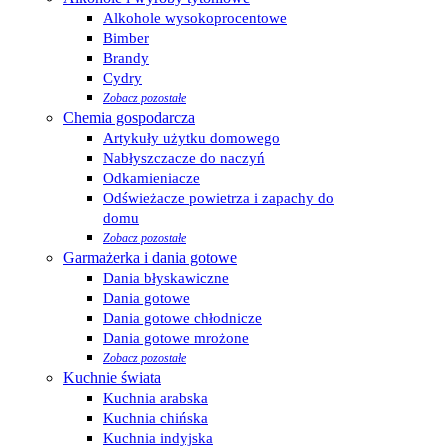
Alkohole wysokoprocentowe
Bimber
Brandy
Cydry
Zobacz pozostałe
Chemia gospodarcza
Artykuły użytku domowego
Nabłyszczacze do naczyń
Odkamieniacze
Odświeżacze powietrza i zapachy do
domu
Zobacz pozostałe
Garmażerka i dania gotowe
Dania błyskawiczne
Dania gotowe
Dania gotowe chłodnicze
Dania gotowe mrożone
Zobacz pozostałe
Kuchnie świata
Kuchnia arabska
Kuchnia chińska
Kuchnia indyjska