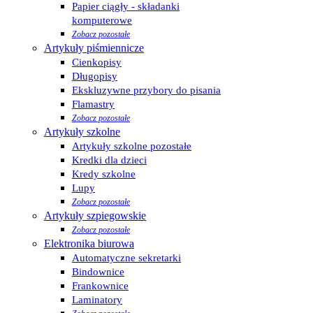
Papier ciągły - składanki
komputerowe
Zobacz pozostałe
Artykuły piśmiennicze
Cienkopisy
Długopisy
Ekskluzywne przybory do pisania
Flamastry
Zobacz pozostałe
Artykuły szkolne
Artykuły szkolne pozostałe
Kredki dla dzieci
Kredy szkolne
Lupy
Zobacz pozostałe
Artykuły szpiegowskie
Zobacz pozostałe
Elektronika biurowa
Automatyczne sekretarki
Bindownice
Frankownice
Laminatory