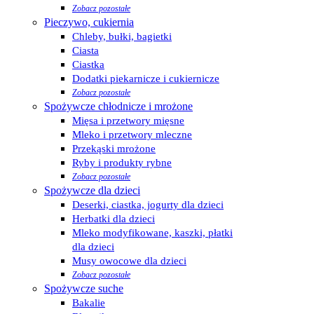
Zobacz pozostałe
Pieczywo, cukiernia
Chleby, bułki, bagietki
Ciasta
Ciastka
Dodatki piekarnicze i cukiernicze
Zobacz pozostałe
Spożywcze chłodnicze i mrożone
Mięsa i przetwory mięsne
Mleko i przetwory mleczne
Przekąski mrożone
Ryby i produkty rybne
Zobacz pozostałe
Spożywcze dla dzieci
Deserki, ciastka, jogurty dla dzieci
Herbatki dla dzieci
Mleko modyfikowane, kaszki, płatki
dla dzieci
Musy owocowe dla dzieci
Zobacz pozostałe
Spożywcze suche
Bakalie