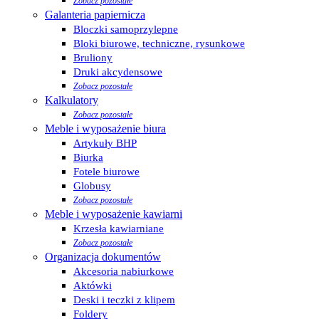
Zobacz pozostałe
Galanteria papiernicza
Bloczki samoprzylepne
Bloki biurowe, techniczne, rysunkowe
Bruliony
Druki akcydensowe
Zobacz pozostałe
Kalkulatory
Zobacz pozostałe
Meble i wyposażenie biura
Artykuły BHP
Biurka
Fotele biurowe
Globusy
Zobacz pozostałe
Meble i wyposażenie kawiarni
Krzesła kawiarniane
Zobacz pozostałe
Organizacja dokumentów
Akcesoria nabiurkowe
Aktówki
Deski i teczki z klipem
Foldery