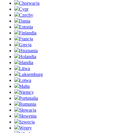
Chorwacja
Cypr
Czechy
Dania
Estonia
Finlandia
Francja
Grecja
Hiszpania
Holandia
Irlandia
Litwa
Luksemburg
Łotwa
Malta
Niemcy
Portugalia
Rumunia
Słowacja
Słowenia
Szwecja
Węgry