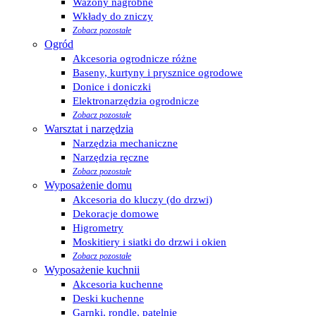
Wazony nagrobne
Wkłady do zniczy
Zobacz pozostałe
Ogród
Akcesoria ogrodnicze różne
Baseny, kurtyny i prysznice ogrodowe
Donice i doniczki
Elektronarzędzia ogrodnicze
Zobacz pozostałe
Warsztat i narzędzia
Narzędzia mechaniczne
Narzędzia ręczne
Zobacz pozostałe
Wyposażenie domu
Akcesoria do kluczy (do drzwi)
Dekoracje domowe
Higrometry
Moskitiery i siatki do drzwi i okien
Zobacz pozostałe
Wyposażenie kuchnii
Akcesoria kuchenne
Deski kuchenne
Garnki, rondle, patelnie