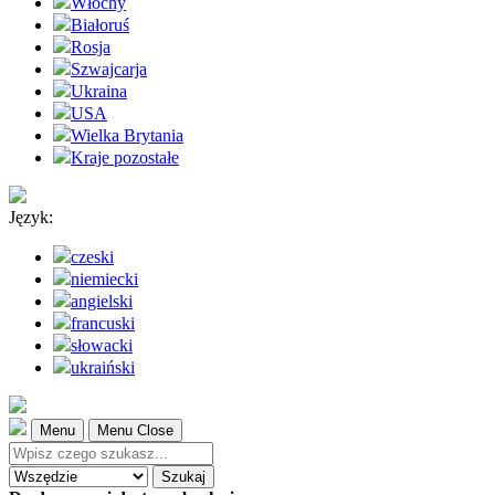
Włochy
Białoruś
Rosja
Szwajcarja
Ukraina
USA
Wielka Brytania
Kraje pozostałe
Język:
czeski
niemiecki
angielski
francuski
słowacki
ukraiński
Menu
Menu Close
Szukaj