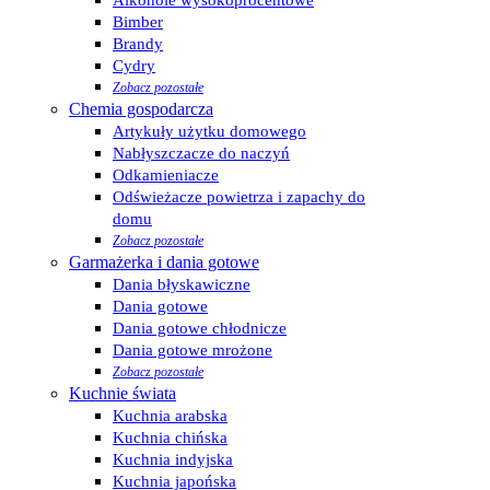
Alkohole wysokoprocentowe
Bimber
Brandy
Cydry
Zobacz pozostałe
Chemia gospodarcza
Artykuły użytku domowego
Nabłyszczacze do naczyń
Odkamieniacze
Odświeżacze powietrza i zapachy do
domu
Zobacz pozostałe
Garmażerka i dania gotowe
Dania błyskawiczne
Dania gotowe
Dania gotowe chłodnicze
Dania gotowe mrożone
Zobacz pozostałe
Kuchnie świata
Kuchnia arabska
Kuchnia chińska
Kuchnia indyjska
Kuchnia japońska