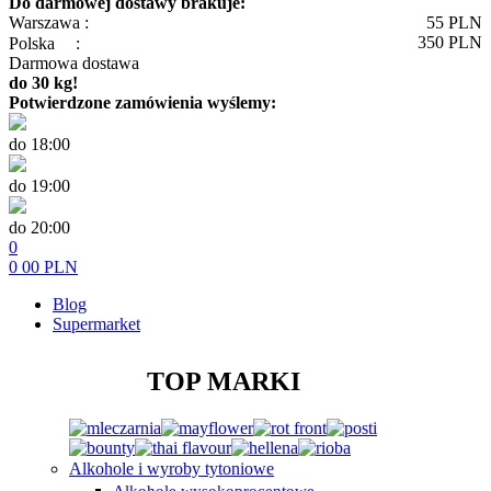
Do darmowej dostawy brakuje:
Warszawa :
55
PLN
350
PLN
Polska
:
Darmowa dostawa
do 30 kg!
Potwierdzone zamówienia wyślemy:
do 18:00
do 19:00
do 20:00
0
0
00
PLN
Blog
Supermarket
TOP MARKI
Alkohole i wyroby tytoniowe