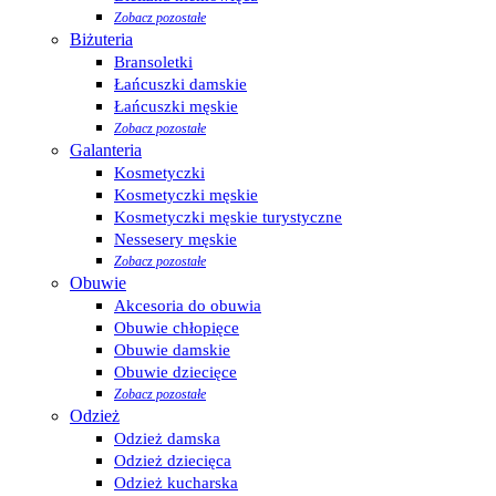
Zobacz pozostałe
Biżuteria
Bransoletki
Łańcuszki damskie
Łańcuszki męskie
Zobacz pozostałe
Galanteria
Kosmetyczki
Kosmetyczki męskie
Kosmetyczki męskie turystyczne
Nessesery męskie
Zobacz pozostałe
Obuwie
Akcesoria do obuwia
Obuwie chłopięce
Obuwie damskie
Obuwie dziecięce
Zobacz pozostałe
Odzież
Odzież damska
Odzież dziecięca
Odzież kucharska