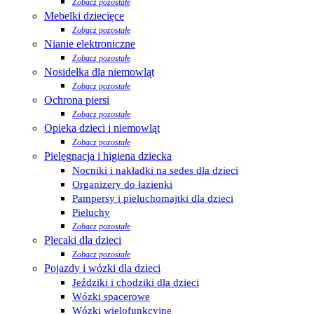
Zobacz pozostałe
Mebelki dziecięce
Zobacz pozostałe
Nianie elektroniczne
Zobacz pozostałe
Nosidełka dla niemowląt
Zobacz pozostałe
Ochrona piersi
Zobacz pozostałe
Opieka dzieci i niemowląt
Zobacz pozostałe
Pielęgnacja i higiena dziecka
Nocniki i nakładki na sedes dla dzieci
Organizery do łazienki
Pampersy i pieluchomajtki dla dzieci
Pieluchy
Zobacz pozostałe
Plecaki dla dzieci
Zobacz pozostałe
Pojazdy i wózki dla dzieci
Jeździki i chodziki dla dzieci
Wózki spacerowe
Wózki wielofunkcyjne