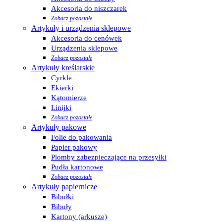
Akcesoria do niszczarek
Zobacz pozostałe
Artykuły i urządzenia sklepowe
Akcesoria do cenówek
Urządzenia sklepowe
Zobacz pozostałe
Artykuły kreślarskie
Cyrkle
Ekierki
Kątomierze
Linijki
Zobacz pozostałe
Artykuły pakowe
Folie do pakowania
Papier pakowy
Plomby zabezpieczające na przesyłki
Pudła kartonowe
Zobacz pozostałe
Artykuły papiernicze
Bibułki
Bibuły
Kartony (arkusze)