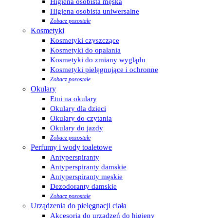
Higiena osobista męska
Higiena osobista uniwersalne
Zobacz pozostałe
Kosmetyki
Kosmetyki czyszczące
Kosmetyki do opalania
Kosmetyki do zmiany wyglądu
Kosmetyki pielęgnujące i ochronne
Zobacz pozostałe
Okulary
Etui na okulary
Okulary dla dzieci
Okulary do czytania
Okulary do jazdy
Zobacz pozostałe
Perfumy i wody toaletowe
Antyperspiranty
Antyperspiranty damskie
Antyperspiranty męskie
Dezodoranty damskie
Zobacz pozostałe
Urządzenia do pielęgnacji ciała
Akcesoria do urządzeń do higieny