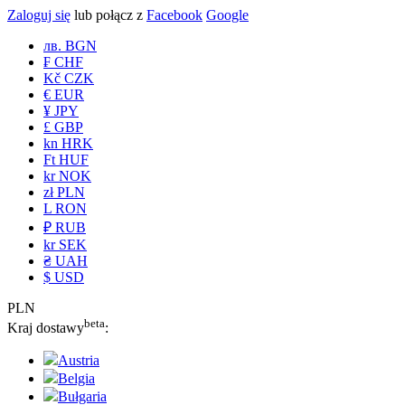
Zaloguj się
lub połącz z
Facebook
Google
лв. BGN
₣ CHF
Kč CZK
€ EUR
¥ JPY
£ GBP
kn HRK
Ft HUF
kr NOK
zł PLN
L RON
₽ RUB
kr SEK
₴ UAH
$ USD
PLN
beta
Kraj dostawy
:
Austria
Belgia
Bułgaria