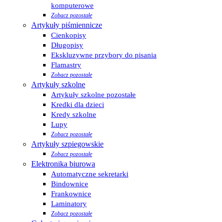
komputerowe
Zobacz pozostałe
Artykuły piśmiennicze
Cienkopisy
Długopisy
Ekskluzywne przybory do pisania
Flamastry
Zobacz pozostałe
Artykuły szkolne
Artykuły szkolne pozostałe
Kredki dla dzieci
Kredy szkolne
Lupy
Zobacz pozostałe
Artykuły szpiegowskie
Zobacz pozostałe
Elektronika biurowa
Automatyczne sekretarki
Bindownice
Frankownice
Laminatory
Zobacz pozostałe