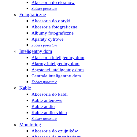
Akcesoria do ekranów
Zobacz pozostałe
Fotograficzne
Akcesoria do optyki
Akcesoria fotograficzne
Albumy fotograficzne
Aparaty cyfrowe
Zobacz pozostałe
Inteligentny dom
Akcesoria inteligentny dom
Alarmy inteligentny dom
Asystenci inteligentny dom
Centrale inteligentny dom
Zobacz pozostałe
Kable
Akcesoria do kabli
Kable antenowe
Kable audio
Kable audio-video
Zobacz pozostałe
Monitoring
Akcesoria do czujników
Akcesoria do monitoringu