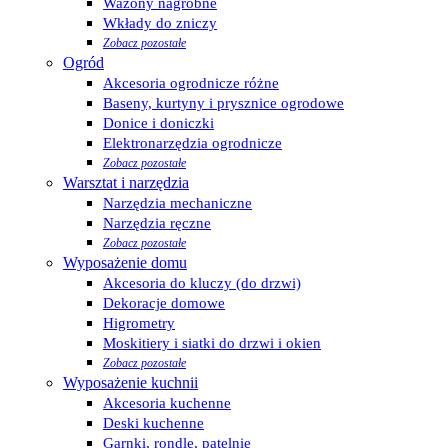
Wazony nagrobne
Wkłady do zniczy
Zobacz pozostałe
Ogród
Akcesoria ogrodnicze różne
Baseny, kurtyny i prysznice ogrodowe
Donice i doniczki
Elektronarzędzia ogrodnicze
Zobacz pozostałe
Warsztat i narzędzia
Narzędzia mechaniczne
Narzędzia ręczne
Zobacz pozostałe
Wyposażenie domu
Akcesoria do kluczy (do drzwi)
Dekoracje domowe
Higrometry
Moskitiery i siatki do drzwi i okien
Zobacz pozostałe
Wyposażenie kuchnii
Akcesoria kuchenne
Deski kuchenne
Garnki, rondle, patelnie