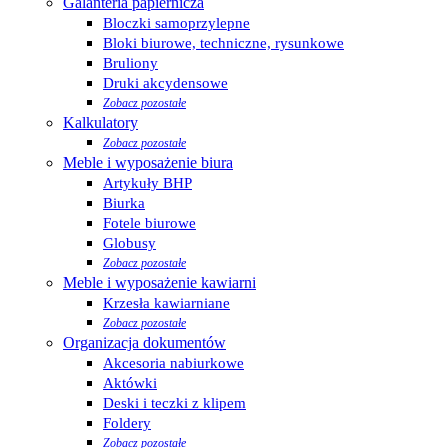
Galanteria papiernicza
Bloczki samoprzylepne
Bloki biurowe, techniczne, rysunkowe
Bruliony
Druki akcydensowe
Zobacz pozostałe
Kalkulatory
Zobacz pozostałe
Meble i wyposażenie biura
Artykuły BHP
Biurka
Fotele biurowe
Globusy
Zobacz pozostałe
Meble i wyposażenie kawiarni
Krzesła kawiarniane
Zobacz pozostałe
Organizacja dokumentów
Akcesoria nabiurkowe
Aktówki
Deski i teczki z klipem
Foldery
Zobacz pozostałe