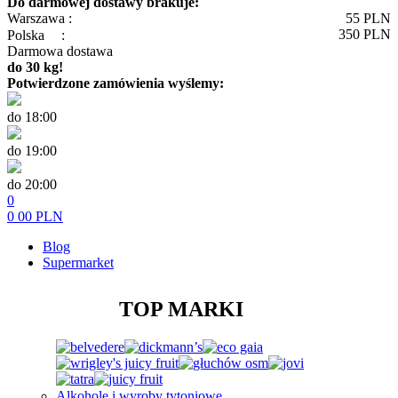
Do darmowej dostawy brakuje:
Warszawa :
55
PLN
350
PLN
Polska
:
Darmowa dostawa
do 30 kg!
Potwierdzone zamówienia wyślemy:
do 18:00
do 19:00
do 20:00
0
0
00
PLN
Blog
Supermarket
TOP MARKI
Alkohole i wyroby tytoniowe