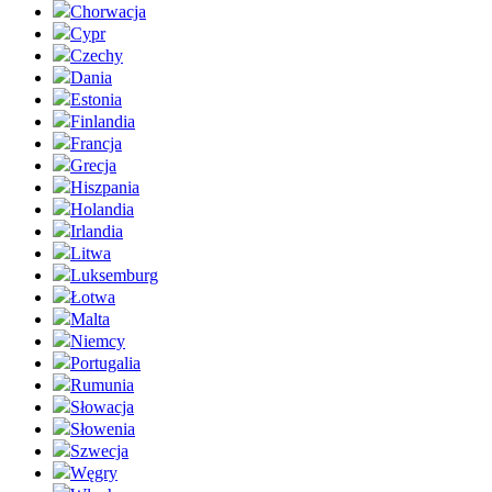
Chorwacja
Cypr
Czechy
Dania
Estonia
Finlandia
Francja
Grecja
Hiszpania
Holandia
Irlandia
Litwa
Luksemburg
Łotwa
Malta
Niemcy
Portugalia
Rumunia
Słowacja
Słowenia
Szwecja
Węgry