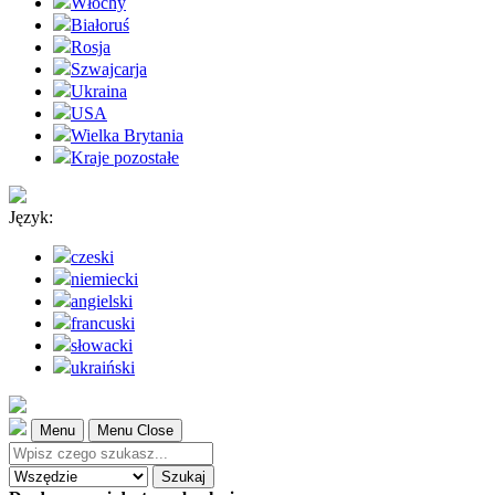
Włochy
Białoruś
Rosja
Szwajcarja
Ukraina
USA
Wielka Brytania
Kraje pozostałe
Język:
czeski
niemiecki
angielski
francuski
słowacki
ukraiński
Menu
Menu Close
Szukaj