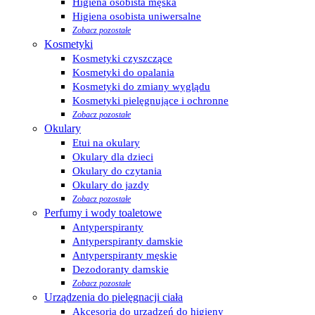
Higiena osobista męska
Higiena osobista uniwersalne
Zobacz pozostałe
Kosmetyki
Kosmetyki czyszczące
Kosmetyki do opalania
Kosmetyki do zmiany wyglądu
Kosmetyki pielęgnujące i ochronne
Zobacz pozostałe
Okulary
Etui na okulary
Okulary dla dzieci
Okulary do czytania
Okulary do jazdy
Zobacz pozostałe
Perfumy i wody toaletowe
Antyperspiranty
Antyperspiranty damskie
Antyperspiranty męskie
Dezodoranty damskie
Zobacz pozostałe
Urządzenia do pielęgnacji ciała
Akcesoria do urządzeń do higieny