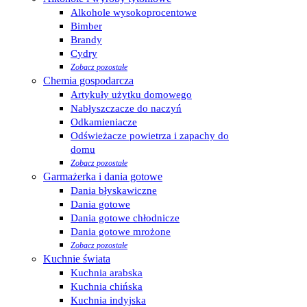
Alkohole wysokoprocentowe
Bimber
Brandy
Cydry
Zobacz pozostałe
Chemia gospodarcza
Artykuły użytku domowego
Nabłyszczacze do naczyń
Odkamieniacze
Odświeżacze powietrza i zapachy do
domu
Zobacz pozostałe
Garmażerka i dania gotowe
Dania błyskawiczne
Dania gotowe
Dania gotowe chłodnicze
Dania gotowe mrożone
Zobacz pozostałe
Kuchnie świata
Kuchnia arabska
Kuchnia chińska
Kuchnia indyjska