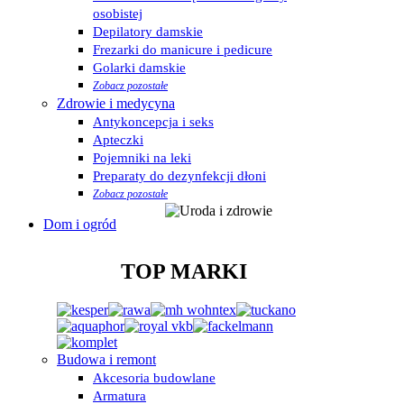
osobistej
Depilatory damskie
Frezarki do manicure i pedicure
Golarki damskie
Zobacz pozostałe
Zdrowie i medycyna
Antykoncepcja i seks
Apteczki
Pojemniki na leki
Preparaty do dezynfekcji dłoni
Zobacz pozostałe
Dom i ogród
TOP MARKI
Budowa i remont
Akcesoria budowlane
Armatura