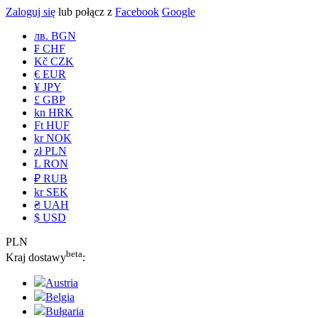
Zaloguj się
lub połącz z
Facebook
Google
лв. BGN
₣ CHF
Kč CZK
€ EUR
¥ JPY
£ GBP
kn HRK
Ft HUF
kr NOK
zł PLN
L RON
₽ RUB
kr SEK
₴ UAH
$ USD
PLN
beta
Kraj dostawy
:
Austria
Belgia
Bułgaria