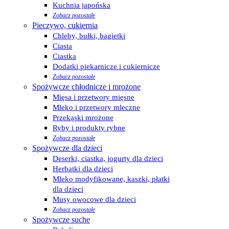
Kuchnia japońska
Zobacz pozostałe
Pieczywo, cukiernia
Chleby, bułki, bagietki
Ciasta
Ciastka
Dodatki piekarnicze i cukiernicze
Zobacz pozostałe
Spożywcze chłodnicze i mrożone
Mięsa i przetwory mięsne
Mleko i przetwory mleczne
Przekąski mrożone
Ryby i produkty rybne
Zobacz pozostałe
Spożywcze dla dzieci
Deserki, ciastka, jogurty dla dzieci
Herbatki dla dzieci
Mleko modyfikowane, kaszki, płatki
dla dzieci
Musy owocowe dla dzieci
Zobacz pozostałe
Spożywcze suche