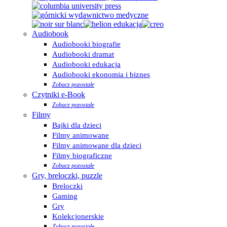
Audiobook
Audiobooki biografie
Audiobooki dramat
Audiobooki edukacja
Audiobooki ekonomia i biznes
Zobacz pozostałe
Czytniki e-Book
Zobacz pozostałe
Filmy
Bajki dla dzieci
Filmy animowane
Filmy animowane dla dzieci
Filmy biograficzne
Zobacz pozostałe
Gry, breloczki, puzzle
Breloczki
Gaming
Gry
Kolekcjonerskie
Zobacz pozostałe