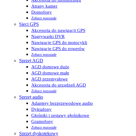
Atrapy kamer
Domofony
Zobacz pozostałe
Sieci GPS
Akcesoria do nawigacji GPS
Nagrywarki DVR
Nawigacje GPS do motocykli
Nawigacje GPS do rowerów
Zobacz pozostałe
Sprzęt AGD
AGD domowe duże
AGD domowe małe
AGD przemysłowe
Akcesoria do urządzeń AGD
Zobacz pozostałe
Sprzęt audio
Adaptery bezprzewodowe audio
Dyktafony
Głośniki i zestawy głośnikowe
Gramofony
Zobacz pozostałe
Sprzęt dyskotekowy