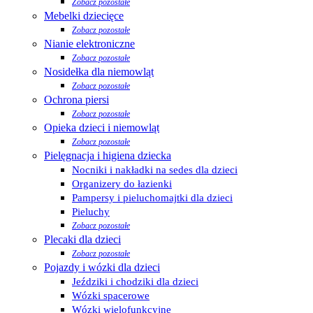
Zobacz pozostałe
Mebelki dziecięce
Zobacz pozostałe
Nianie elektroniczne
Zobacz pozostałe
Nosidełka dla niemowląt
Zobacz pozostałe
Ochrona piersi
Zobacz pozostałe
Opieka dzieci i niemowląt
Zobacz pozostałe
Pielęgnacja i higiena dziecka
Nocniki i nakładki na sedes dla dzieci
Organizery do łazienki
Pampersy i pieluchomajtki dla dzieci
Pieluchy
Zobacz pozostałe
Plecaki dla dzieci
Zobacz pozostałe
Pojazdy i wózki dla dzieci
Jeździki i chodziki dla dzieci
Wózki spacerowe
Wózki wielofunkcyjne