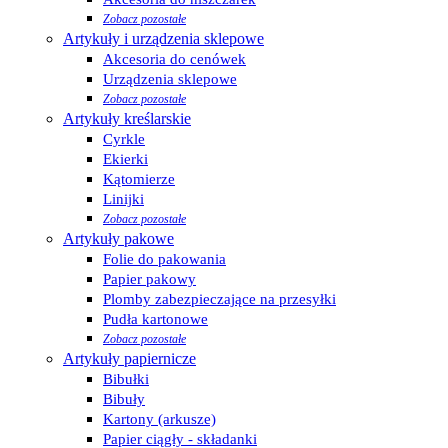
Zobacz pozostałe
Artykuły i urządzenia sklepowe
Akcesoria do cenówek
Urządzenia sklepowe
Zobacz pozostałe
Artykuły kreślarskie
Cyrkle
Ekierki
Kątomierze
Linijki
Zobacz pozostałe
Artykuły pakowe
Folie do pakowania
Papier pakowy
Plomby zabezpieczające na przesyłki
Pudła kartonowe
Zobacz pozostałe
Artykuły papiernicze
Bibułki
Bibuły
Kartony (arkusze)
Papier ciągły - składanki