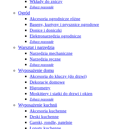
Wkłady do zniczy
Zobacz pozostałe
Ogród
Akcesoria ogrodnicze różne
Baseny, kurtyny i prysznice ogrodowe
Donice i doniczki
Elektronarzędzia ogrodnicze
Zobacz pozostałe
Warsztat i narzędzia
Narzędzia mechaniczne
Narzędzia ręczne
Zobacz pozostałe
Wyposażenie domu
Akcesoria do kluczy (do drzwi)
Dekoracje domowe
Higrometry
Moskitiery i siatki do drzwi i okien
Zobacz pozostałe
Wyposażenie kuchnii
Akcesoria kuchenne
Deski kuchenne
Garnki, rondle, patelnie
Łopaty kuchenne