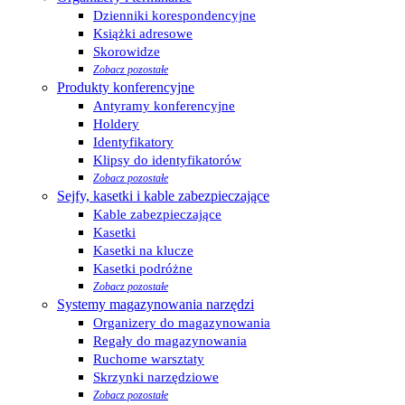
Dzienniki korespondencyjne
Książki adresowe
Skorowidze
Zobacz pozostałe
Produkty konferencyjne
Antyramy konferencyjne
Holdery
Identyfikatory
Klipsy do identyfikatorów
Zobacz pozostałe
Sejfy, kasetki i kable zabezpieczające
Kable zabezpieczające
Kasetki
Kasetki na klucze
Kasetki podróżne
Zobacz pozostałe
Systemy magazynowania narzędzi
Organizery do magazynowania
Regały do magazynowania
Ruchome warsztaty
Skrzynki narzędziowe
Zobacz pozostałe