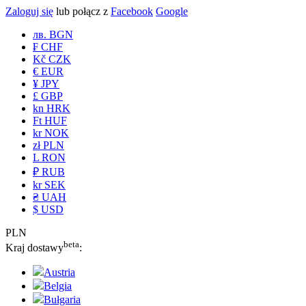
Zaloguj się
lub połącz z
Facebook
Google
лв. BGN
₣ CHF
Kč CZK
€ EUR
¥ JPY
£ GBP
kn HRK
Ft HUF
kr NOK
zł PLN
L RON
₽ RUB
kr SEK
₴ UAH
$ USD
PLN
beta
Kraj dostawy
:
Austria
Belgia
Bułgaria