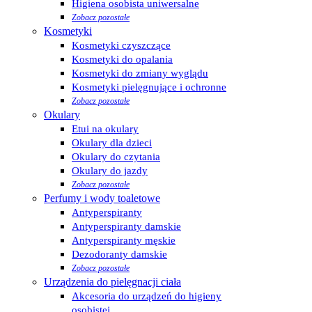
Higiena osobista uniwersalne
Zobacz pozostałe
Kosmetyki
Kosmetyki czyszczące
Kosmetyki do opalania
Kosmetyki do zmiany wyglądu
Kosmetyki pielęgnujące i ochronne
Zobacz pozostałe
Okulary
Etui na okulary
Okulary dla dzieci
Okulary do czytania
Okulary do jazdy
Zobacz pozostałe
Perfumy i wody toaletowe
Antyperspiranty
Antyperspiranty damskie
Antyperspiranty męskie
Dezodoranty damskie
Zobacz pozostałe
Urządzenia do pielęgnacji ciała
Akcesoria do urządzeń do higieny
osobistej