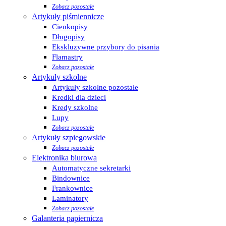
Zobacz pozostałe
Artykuły piśmiennicze
Cienkopisy
Długopisy
Ekskluzywne przybory do pisania
Flamastry
Zobacz pozostałe
Artykuły szkolne
Artykuły szkolne pozostałe
Kredki dla dzieci
Kredy szkolne
Lupy
Zobacz pozostałe
Artykuły szpiegowskie
Zobacz pozostałe
Elektronika biurowa
Automatyczne sekretarki
Bindownice
Frankownice
Laminatory
Zobacz pozostałe
Galanteria papiernicza