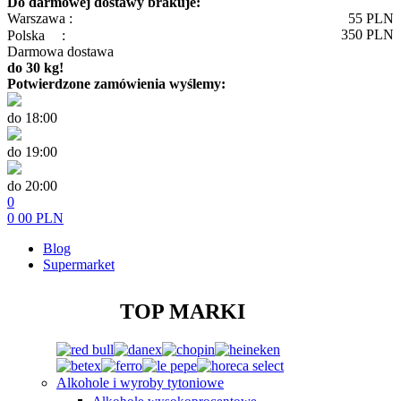
Do darmowej dostawy brakuje:
Warszawa :
55
PLN
350
PLN
Polska
:
Darmowa dostawa
do 30 kg!
Potwierdzone zamówienia wyślemy:
do 18:00
do 19:00
do 20:00
0
0
00
PLN
Blog
Supermarket
TOP MARKI
Alkohole i wyroby tytoniowe