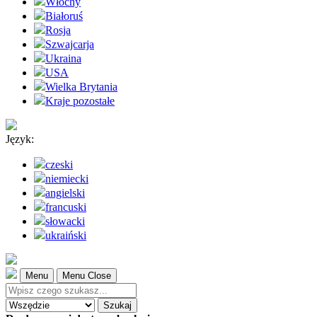
Włochy
Białoruś
Rosja
Szwajcarja
Ukraina
USA
Wielka Brytania
Kraje pozostałe
Język:
czeski
niemiecki
angielski
francuski
słowacki
ukraiński
Menu
Menu Close
Szukaj