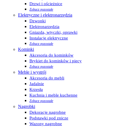
Drzwi i ościeżnice
Zobacz pozostałe
Elektryczne i elektronarzędzia
Dzwonki
Elektronarzędzia
Gniazda, wtyczki, oprawki
Instalacje elektryczne
Zobacz pozostałe
Kominki
Akcesoria do kominków
Brykiet do kominków i piecy
Zobacz pozostałe
Meble i wystrój
Akcesoria do mebli
Jadalnie
Krzesła
Kuchnia i meble kuchenne
Zobacz pozostałe
Nagrobki
Dekoracje nagrobne
Podstawki pod znicze
Wazony nagrobne