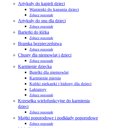
Artykuły do kąpieli dzieci
Wanienki do kąpania dzieci
Zobacz pozostałe
Artykuły do snu dla dzieci
Zobacz pozostałe
Barierki do łóżka
Zobacz pozostałe
Bramka bezpieczeństwa
Zobacz pozostałe
Chusty dla niemowląt i dzieci
Zobacz pozostałe
Karmienie dziecka
Butelki dla niemowląt
Karmienie piersią
Kubki niekapki i bidony dla dzieci
Laktatory
Zobacz pozostałe
Krzesełka wielofunkcyjne do karmienia
dzieci
Zobacz pozostałe
Majtki poporodowe i podkłady poporodowe
Zobacz pozostałe