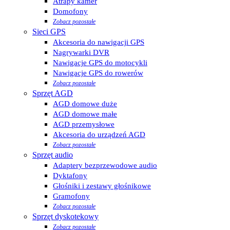
Atrapy kamer
Domofony
Zobacz pozostałe
Sieci GPS
Akcesoria do nawigacji GPS
Nagrywarki DVR
Nawigacje GPS do motocykli
Nawigacje GPS do rowerów
Zobacz pozostałe
Sprzęt AGD
AGD domowe duże
AGD domowe małe
AGD przemysłowe
Akcesoria do urządzeń AGD
Zobacz pozostałe
Sprzęt audio
Adaptery bezprzewodowe audio
Dyktafony
Głośniki i zestawy głośnikowe
Gramofony
Zobacz pozostałe
Sprzęt dyskotekowy
Zobacz pozostałe