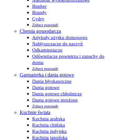
Alkohole wysokoprocentowe
Bimber
Brandy
Cydry
Zobacz pozostałe
Chemia gospodarcza
Artykuły użytku domowego
Nabłyszczacze do naczyń
Odkamieniacze
Odświeżacze powietrza i zapachy do
domu
Zobacz pozostałe
Garmażerka i dania gotowe
Dania błyskawiczne
Dania gotowe
Dania gotowe chłodnicze
Dania gotowe mrożone
Zobacz pozostałe
Kuchnie świata
Kuchnia arabska
Kuchnia chińska
Kuchnia indyjska
Kuchnia japońska