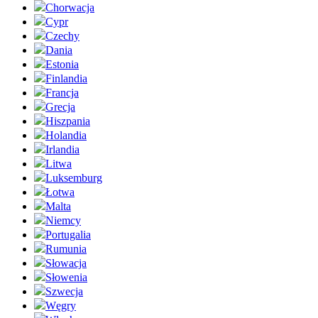
Chorwacja
Cypr
Czechy
Dania
Estonia
Finlandia
Francja
Grecja
Hiszpania
Holandia
Irlandia
Litwa
Luksemburg
Łotwa
Malta
Niemcy
Portugalia
Rumunia
Słowacja
Słowenia
Szwecja
Węgry