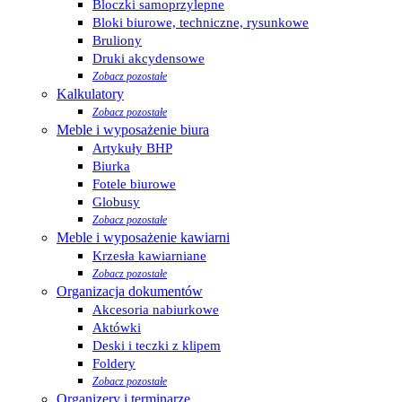
Bloczki samoprzylepne
Bloki biurowe, techniczne, rysunkowe
Bruliony
Druki akcydensowe
Zobacz pozostałe
Kalkulatory
Zobacz pozostałe
Meble i wyposażenie biura
Artykuły BHP
Biurka
Fotele biurowe
Globusy
Zobacz pozostałe
Meble i wyposażenie kawiarni
Krzesła kawiarniane
Zobacz pozostałe
Organizacja dokumentów
Akcesoria nabiurkowe
Aktówki
Deski i teczki z klipem
Foldery
Zobacz pozostałe
Organizery i terminarze