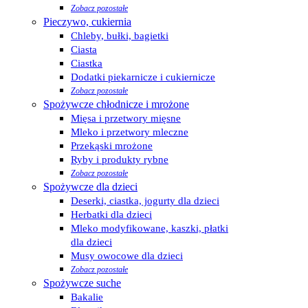
Zobacz pozostałe
Pieczywo, cukiernia
Chleby, bułki, bagietki
Ciasta
Ciastka
Dodatki piekarnicze i cukiernicze
Zobacz pozostałe
Spożywcze chłodnicze i mrożone
Mięsa i przetwory mięsne
Mleko i przetwory mleczne
Przekąski mrożone
Ryby i produkty rybne
Zobacz pozostałe
Spożywcze dla dzieci
Deserki, ciastka, jogurty dla dzieci
Herbatki dla dzieci
Mleko modyfikowane, kaszki, płatki
dla dzieci
Musy owocowe dla dzieci
Zobacz pozostałe
Spożywcze suche
Bakalie