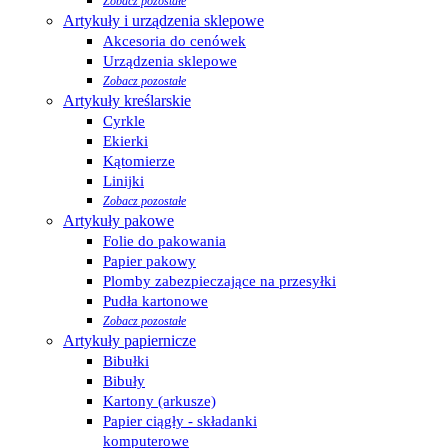
Zobacz pozostałe
Artykuły i urządzenia sklepowe
Akcesoria do cenówek
Urządzenia sklepowe
Zobacz pozostałe
Artykuły kreślarskie
Cyrkle
Ekierki
Kątomierze
Linijki
Zobacz pozostałe
Artykuły pakowe
Folie do pakowania
Papier pakowy
Plomby zabezpieczające na przesyłki
Pudła kartonowe
Zobacz pozostałe
Artykuły papiernicze
Bibułki
Bibuły
Kartony (arkusze)
Papier ciągły - składanki
komputerowe