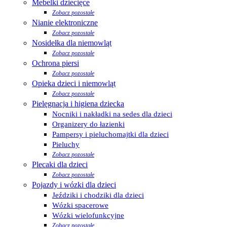
Mebelki dziecięce
Zobacz pozostałe
Nianie elektroniczne
Zobacz pozostałe
Nosidełka dla niemowląt
Zobacz pozostałe
Ochrona piersi
Zobacz pozostałe
Opieka dzieci i niemowląt
Zobacz pozostałe
Pielęgnacja i higiena dziecka
Nocniki i nakładki na sedes dla dzieci
Organizery do łazienki
Pampersy i pieluchomajtki dla dzieci
Pieluchy
Zobacz pozostałe
Plecaki dla dzieci
Zobacz pozostałe
Pojazdy i wózki dla dzieci
Jeździki i chodziki dla dzieci
Wózki spacerowe
Wózki wielofunkcyjne
Zobacz pozostałe