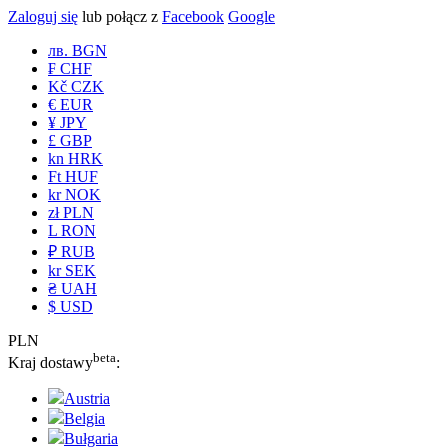
Zaloguj się
lub połącz z
Facebook
Google
лв. BGN
₣ CHF
Kč CZK
€ EUR
¥ JPY
£ GBP
kn HRK
Ft HUF
kr NOK
zł PLN
L RON
₽ RUB
kr SEK
₴ UAH
$ USD
PLN
beta
Kraj dostawy
:
Austria
Belgia
Bułgaria