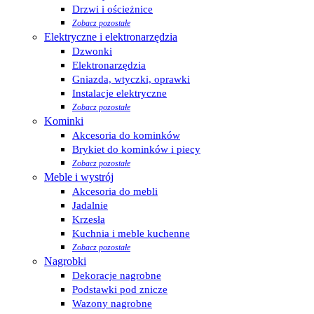
Drzwi i ościeżnice
Zobacz pozostałe
Elektryczne i elektronarzędzia
Dzwonki
Elektronarzędzia
Gniazda, wtyczki, oprawki
Instalacje elektryczne
Zobacz pozostałe
Kominki
Akcesoria do kominków
Brykiet do kominków i piecy
Zobacz pozostałe
Meble i wystrój
Akcesoria do mebli
Jadalnie
Krzesła
Kuchnia i meble kuchenne
Zobacz pozostałe
Nagrobki
Dekoracje nagrobne
Podstawki pod znicze
Wazony nagrobne