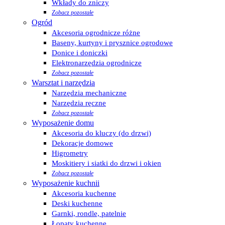
Wkłady do zniczy
Zobacz pozostałe
Ogród
Akcesoria ogrodnicze różne
Baseny, kurtyny i prysznice ogrodowe
Donice i doniczki
Elektronarzędzia ogrodnicze
Zobacz pozostałe
Warsztat i narzędzia
Narzędzia mechaniczne
Narzędzia ręczne
Zobacz pozostałe
Wyposażenie domu
Akcesoria do kluczy (do drzwi)
Dekoracje domowe
Higrometry
Moskitiery i siatki do drzwi i okien
Zobacz pozostałe
Wyposażenie kuchnii
Akcesoria kuchenne
Deski kuchenne
Garnki, rondle, patelnie
Łopaty kuchenne