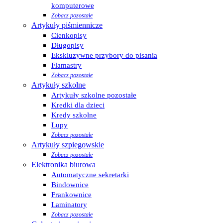
komputerowe
Zobacz pozostałe
Artykuły piśmiennicze
Cienkopisy
Długopisy
Ekskluzywne przybory do pisania
Flamastry
Zobacz pozostałe
Artykuły szkolne
Artykuły szkolne pozostałe
Kredki dla dzieci
Kredy szkolne
Lupy
Zobacz pozostałe
Artykuły szpiegowskie
Zobacz pozostałe
Elektronika biurowa
Automatyczne sekretarki
Bindownice
Frankownice
Laminatory
Zobacz pozostałe