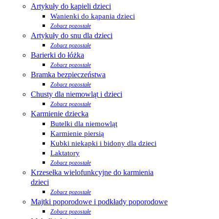
Artykuły do kąpieli dzieci
Wanienki do kąpania dzieci
Zobacz pozostałe
Artykuły do snu dla dzieci
Zobacz pozostałe
Barierki do łóżka
Zobacz pozostałe
Bramka bezpieczeństwa
Zobacz pozostałe
Chusty dla niemowląt i dzieci
Zobacz pozostałe
Karmienie dziecka
Butelki dla niemowląt
Karmienie piersią
Kubki niekapki i bidony dla dzieci
Laktatory
Zobacz pozostałe
Krzesełka wielofunkcyjne do karmienia
dzieci
Zobacz pozostałe
Majtki poporodowe i podkłady poporodowe
Zobacz pozostałe