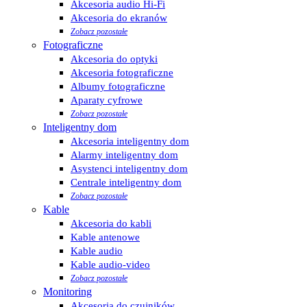
Akcesoria audio Hi-Fi
Akcesoria do ekranów
Zobacz pozostałe
Fotograficzne
Akcesoria do optyki
Akcesoria fotograficzne
Albumy fotograficzne
Aparaty cyfrowe
Zobacz pozostałe
Inteligentny dom
Akcesoria inteligentny dom
Alarmy inteligentny dom
Asystenci inteligentny dom
Centrale inteligentny dom
Zobacz pozostałe
Kable
Akcesoria do kabli
Kable antenowe
Kable audio
Kable audio-video
Zobacz pozostałe
Monitoring
Akcesoria do czujników