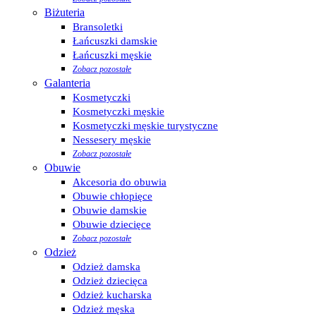
Biżuteria
Bransoletki
Łańcuszki damskie
Łańcuszki męskie
Zobacz pozostałe
Galanteria
Kosmetyczki
Kosmetyczki męskie
Kosmetyczki męskie turystyczne
Nessesery męskie
Zobacz pozostałe
Obuwie
Akcesoria do obuwia
Obuwie chłopięce
Obuwie damskie
Obuwie dziecięce
Zobacz pozostałe
Odzież
Odzież damska
Odzież dziecięca
Odzież kucharska
Odzież męska