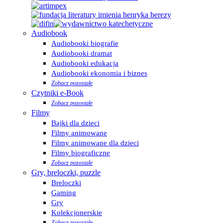
Audiobook
Audiobooki biografie
Audiobooki dramat
Audiobooki edukacja
Audiobooki ekonomia i biznes
Zobacz pozostałe
Czytniki e-Book
Zobacz pozostałe
Filmy
Bajki dla dzieci
Filmy animowane
Filmy animowane dla dzieci
Filmy biograficzne
Zobacz pozostałe
Gry, breloczki, puzzle
Breloczki
Gaming
Gry
Kolekcjonerskie
Zobacz pozostałe