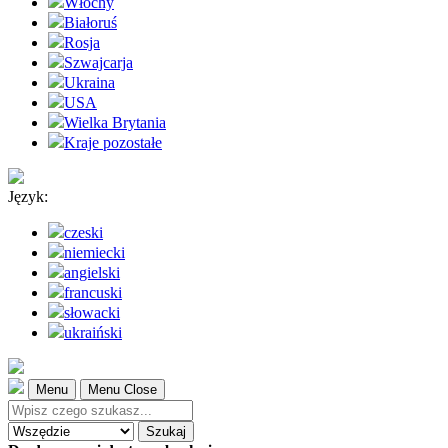
Włochy
Białoruś
Rosja
Szwajcarja
Ukraina
USA
Wielka Brytania
Kraje pozostałe
Język:
czeski
niemiecki
angielski
francuski
słowacki
ukraiński
Menu
Menu Close
Szukaj