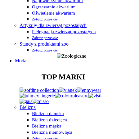
Napowietrzanie akwarium
Ogrzewanie akwarium
Oświetlenie akwarium
Zobacz pozostałe
Artykuły dla zwierząt pozostałych
Pielęgnacja zwierząt pozostałych
Zobacz pozostałe
Standy z produktami zoo
Zobacz pozostałe
Moda
TOP MARKI
Bielizna
Bielizna damska
Bielizna dziecięca
Bielizna męska
Bielizna niemowlęca
Zobacz pozostałe