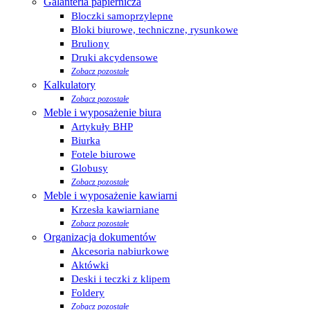
Galanteria papiernicza
Bloczki samoprzylepne
Bloki biurowe, techniczne, rysunkowe
Bruliony
Druki akcydensowe
Zobacz pozostałe
Kalkulatory
Zobacz pozostałe
Meble i wyposażenie biura
Artykuły BHP
Biurka
Fotele biurowe
Globusy
Zobacz pozostałe
Meble i wyposażenie kawiarni
Krzesła kawiarniane
Zobacz pozostałe
Organizacja dokumentów
Akcesoria nabiurkowe
Aktówki
Deski i teczki z klipem
Foldery
Zobacz pozostałe