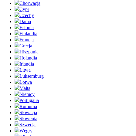
Chorwacja
Cypr
Czechy
Dania
Estonia
Finlandia
Francja
Grecja
Hiszpania
Holandia
Irlandia
Litwa
Luksemburg
Łotwa
Malta
Niemcy
Portugalia
Rumunia
Słowacja
Słowenia
Szwecja
Węgry