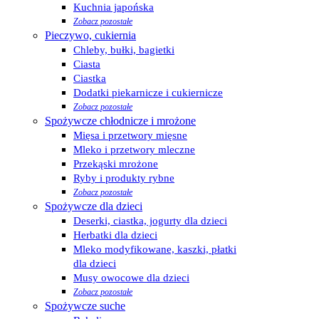
Kuchnia japońska
Zobacz pozostałe
Pieczywo, cukiernia
Chleby, bułki, bagietki
Ciasta
Ciastka
Dodatki piekarnicze i cukiernicze
Zobacz pozostałe
Spożywcze chłodnicze i mrożone
Mięsa i przetwory mięsne
Mleko i przetwory mleczne
Przekąski mrożone
Ryby i produkty rybne
Zobacz pozostałe
Spożywcze dla dzieci
Deserki, ciastka, jogurty dla dzieci
Herbatki dla dzieci
Mleko modyfikowane, kaszki, płatki
dla dzieci
Musy owocowe dla dzieci
Zobacz pozostałe
Spożywcze suche