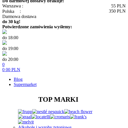
Do darmowej dostawy brakuje:
Warszawa :
55
PLN
350
PLN
Polska
:
Darmowa dostawa
do 30 kg!
Potwierdzone zamówienia wyślemy:
do 18:00
do 19:00
do 20:00
0
0
00
PLN
Blog
Supermarket
TOP MARKI
Alkohole i wyroby tytoniowe