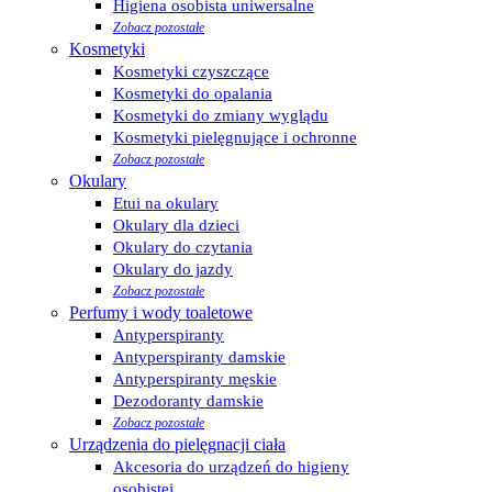
Higiena osobista uniwersalne
Zobacz pozostałe
Kosmetyki
Kosmetyki czyszczące
Kosmetyki do opalania
Kosmetyki do zmiany wyglądu
Kosmetyki pielęgnujące i ochronne
Zobacz pozostałe
Okulary
Etui na okulary
Okulary dla dzieci
Okulary do czytania
Okulary do jazdy
Zobacz pozostałe
Perfumy i wody toaletowe
Antyperspiranty
Antyperspiranty damskie
Antyperspiranty męskie
Dezodoranty damskie
Zobacz pozostałe
Urządzenia do pielęgnacji ciała
Akcesoria do urządzeń do higieny
osobistej