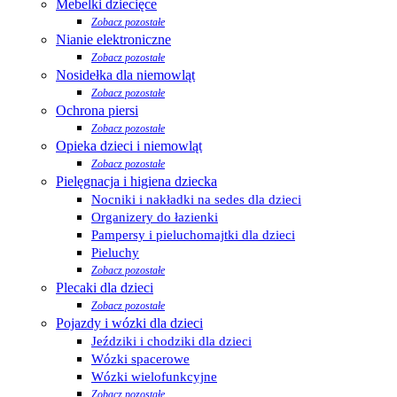
Mebelki dziecięce
Zobacz pozostałe
Nianie elektroniczne
Zobacz pozostałe
Nosidełka dla niemowląt
Zobacz pozostałe
Ochrona piersi
Zobacz pozostałe
Opieka dzieci i niemowląt
Zobacz pozostałe
Pielęgnacja i higiena dziecka
Nocniki i nakładki na sedes dla dzieci
Organizery do łazienki
Pampersy i pieluchomajtki dla dzieci
Pieluchy
Zobacz pozostałe
Plecaki dla dzieci
Zobacz pozostałe
Pojazdy i wózki dla dzieci
Jeździki i chodziki dla dzieci
Wózki spacerowe
Wózki wielofunkcyjne
Zobacz pozostałe