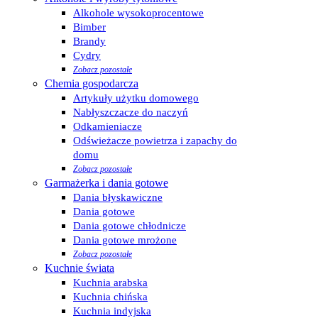
Alkohole wysokoprocentowe
Bimber
Brandy
Cydry
Zobacz pozostałe
Chemia gospodarcza
Artykuły użytku domowego
Nabłyszczacze do naczyń
Odkamieniacze
Odświeżacze powietrza i zapachy do
domu
Zobacz pozostałe
Garmażerka i dania gotowe
Dania błyskawiczne
Dania gotowe
Dania gotowe chłodnicze
Dania gotowe mrożone
Zobacz pozostałe
Kuchnie świata
Kuchnia arabska
Kuchnia chińska
Kuchnia indyjska