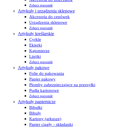
Zobacz pozostałe
Artykuły i urządzenia sklepowe
Akcesoria do cenówek
Urządzenia sklepowe
Zobacz pozostałe
Artykuły kreślarskie
Cyrkle
Ekierki
Kątomierze
Linijki
Zobacz pozostałe
Artykuły pakowe
Folie do pakowania
Papier pakowy
Plomby zabezpieczające na przesyłki
Pudła kartonowe
Zobacz pozostałe
Artykuły papiernicze
Bibułki
Bibuły
Kartony (arkusze)
Papier ciągły - składanki