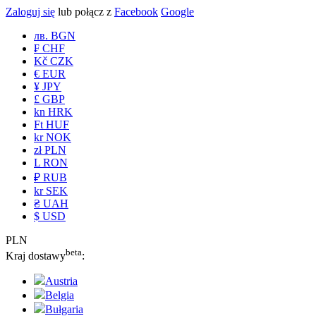
Zaloguj się
lub połącz z
Facebook
Google
лв. BGN
₣ CHF
Kč CZK
€ EUR
¥ JPY
£ GBP
kn HRK
Ft HUF
kr NOK
zł PLN
L RON
₽ RUB
kr SEK
₴ UAH
$ USD
PLN
beta
Kraj dostawy
:
Austria
Belgia
Bułgaria