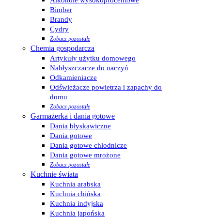
Alkohole wysokoprocentowe
Bimber
Brandy
Cydry
Zobacz pozostałe
Chemia gospodarcza
Artykuły użytku domowego
Nabłyszczacze do naczyń
Odkamieniacze
Odświeżacze powietrza i zapachy do
domu
Zobacz pozostałe
Garmażerka i dania gotowe
Dania błyskawiczne
Dania gotowe
Dania gotowe chłodnicze
Dania gotowe mrożone
Zobacz pozostałe
Kuchnie świata
Kuchnia arabska
Kuchnia chińska
Kuchnia indyjska
Kuchnia japońska