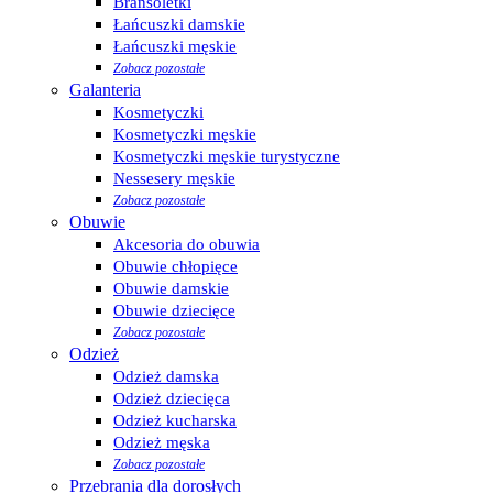
Bransoletki
Łańcuszki damskie
Łańcuszki męskie
Zobacz pozostałe
Galanteria
Kosmetyczki
Kosmetyczki męskie
Kosmetyczki męskie turystyczne
Nessesery męskie
Zobacz pozostałe
Obuwie
Akcesoria do obuwia
Obuwie chłopięce
Obuwie damskie
Obuwie dziecięce
Zobacz pozostałe
Odzież
Odzież damska
Odzież dziecięca
Odzież kucharska
Odzież męska
Zobacz pozostałe
Przebrania dla dorosłych