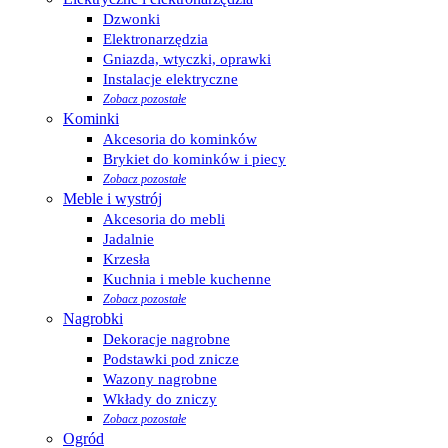
Dzwonki
Elektronarzędzia
Gniazda, wtyczki, oprawki
Instalacje elektryczne
Zobacz pozostałe
Kominki
Akcesoria do kominków
Brykiet do kominków i piecy
Zobacz pozostałe
Meble i wystrój
Akcesoria do mebli
Jadalnie
Krzesła
Kuchnia i meble kuchenne
Zobacz pozostałe
Nagrobki
Dekoracje nagrobne
Podstawki pod znicze
Wazony nagrobne
Wkłady do zniczy
Zobacz pozostałe
Ogród