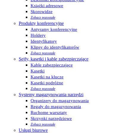
Książki adresowe
Skorowidze
Zobacz pozostałe
Produkty konferencyjne
Antyramy konferencyjne
Holdery
Identyfikatory
Klipsy do identyfikatorów
Zobacz pozostałe
Sejfy, kasetki i kable zabezpieczające
Kable zabezpieczające
Kasetki
Kasetki na klucze
Kasetki podróżne
Zobacz pozostałe
Systemy magazynowania narzędzi
Organizery do magazynowania
Regały do magazynowania
Ruchome warsztaty
Skrzynki narzędziowe
Zobacz pozostałe
Usługi biurowe