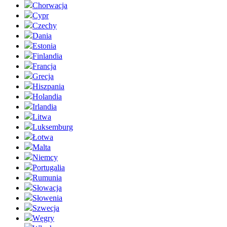
Chorwacja
Cypr
Czechy
Dania
Estonia
Finlandia
Francja
Grecja
Hiszpania
Holandia
Irlandia
Litwa
Luksemburg
Łotwa
Malta
Niemcy
Portugalia
Rumunia
Słowacja
Słowenia
Szwecja
Węgry