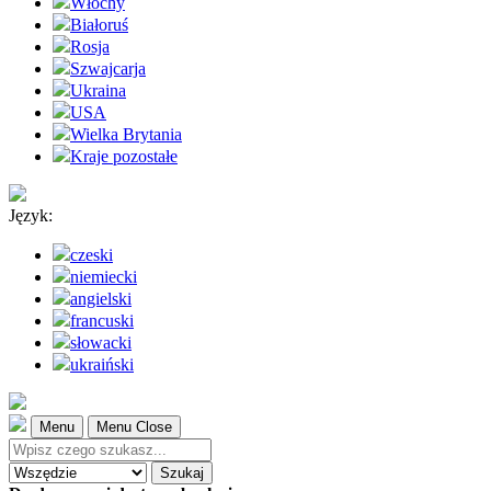
Włochy
Białoruś
Rosja
Szwajcarja
Ukraina
USA
Wielka Brytania
Kraje pozostałe
Język:
czeski
niemiecki
angielski
francuski
słowacki
ukraiński
Menu
Menu Close
Szukaj