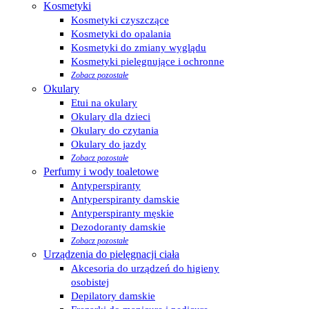
Kosmetyki
Kosmetyki czyszczące
Kosmetyki do opalania
Kosmetyki do zmiany wyglądu
Kosmetyki pielęgnujące i ochronne
Zobacz pozostałe
Okulary
Etui na okulary
Okulary dla dzieci
Okulary do czytania
Okulary do jazdy
Zobacz pozostałe
Perfumy i wody toaletowe
Antyperspiranty
Antyperspiranty damskie
Antyperspiranty męskie
Dezodoranty damskie
Zobacz pozostałe
Urządzenia do pielęgnacji ciała
Akcesoria do urządzeń do higieny
osobistej
Depilatory damskie