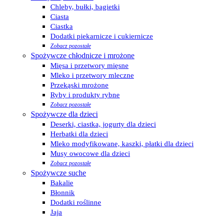
Chleby, bułki, bagietki
Ciasta
Ciastka
Dodatki piekarnicze i cukiernicze
Zobacz pozostałe
Spożywcze chłodnicze i mrożone
Mięsa i przetwory mięsne
Mleko i przetwory mleczne
Przekąski mrożone
Ryby i produkty rybne
Zobacz pozostałe
Spożywcze dla dzieci
Deserki, ciastka, jogurty dla dzieci
Herbatki dla dzieci
Mleko modyfikowane, kaszki, płatki dla dzieci
Musy owocowe dla dzieci
Zobacz pozostałe
Spożywcze suche
Bakalie
Błonnik
Dodatki roślinne
Jaja