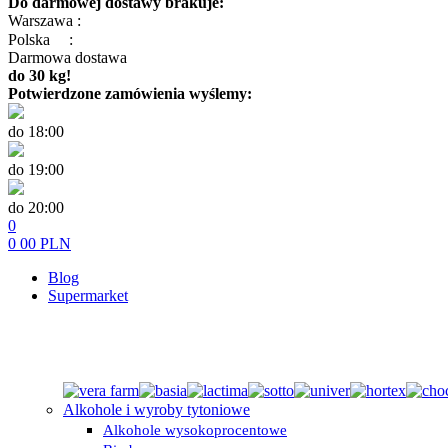
Do darmowej dostawy brakuje:
Warszawa :
Polska
:
Darmowa dostawa
do 30 kg!
Potwierdzone zamówienia wyślemy:
do 18:00
do 19:00
do 20:00
0
0
00
PLN
Blog
Supermarket
Alkohole i wyroby tytoniowe
Alkohole wysokoprocentowe