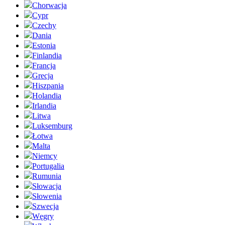
Chorwacja
Cypr
Czechy
Dania
Estonia
Finlandia
Francja
Grecja
Hiszpania
Holandia
Irlandia
Litwa
Luksemburg
Łotwa
Malta
Niemcy
Portugalia
Rumunia
Słowacja
Słowenia
Szwecja
Węgry