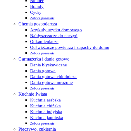
Bimber
Brandy
Cydry
Zobacz pozostałe
Chemia gospodarcza
Artykuły użytku domowego
Nabłyszczacze do naczyń
Odkamieniacze
Odświeżacze powietrza i zapachy do domu
Zobacz pozostałe
Garmażerka i dania gotowe
Dania błyskawiczne
Dania gotowe
Dania gotowe chłodnicze
Dania gotowe mrożone
Zobacz pozostałe
Kuchnie świata
Kuchnia arabska
Kuchnia chińska
Kuchnia indyjska
Kuchnia japońska
Zobacz pozostałe
Pieczywo, cukiernia