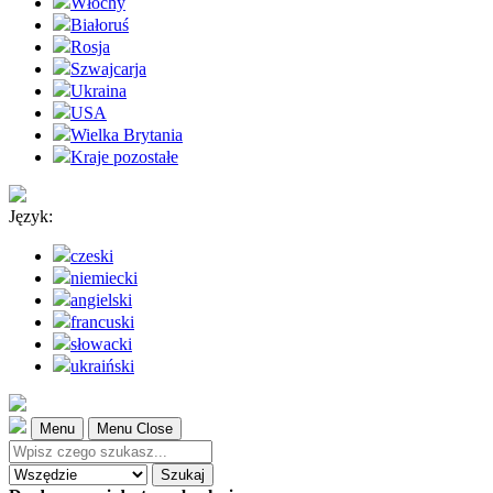
Włochy
Białoruś
Rosja
Szwajcarja
Ukraina
USA
Wielka Brytania
Kraje pozostałe
Język:
czeski
niemiecki
angielski
francuski
słowacki
ukraiński
Menu
Menu Close
Szukaj