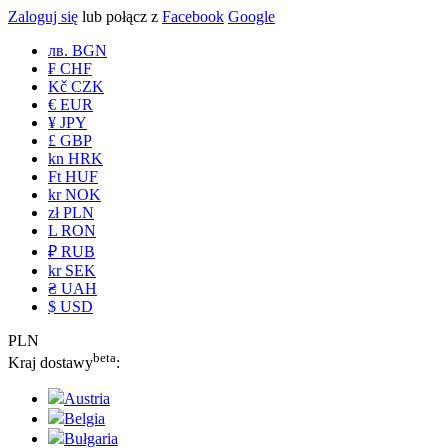
Zaloguj się
lub połącz z
Facebook
Google
лв. BGN
₣ CHF
Kč CZK
€ EUR
¥ JPY
£ GBP
kn HRK
Ft HUF
kr NOK
zł PLN
L RON
₽ RUB
kr SEK
₴ UAH
$ USD
PLN
beta
Kraj dostawy
:
Austria
Belgia
Bułgaria