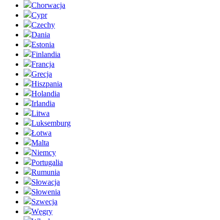
Chorwacja
Cypr
Czechy
Dania
Estonia
Finlandia
Francja
Grecja
Hiszpania
Holandia
Irlandia
Litwa
Luksemburg
Łotwa
Malta
Niemcy
Portugalia
Rumunia
Słowacja
Słowenia
Szwecja
Węgry