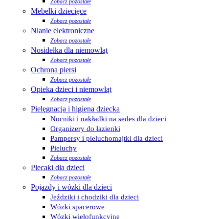
Zobacz pozostałe
Mebelki dziecięce
Zobacz pozostałe
Nianie elektroniczne
Zobacz pozostałe
Nosidełka dla niemowląt
Zobacz pozostałe
Ochrona piersi
Zobacz pozostałe
Opieka dzieci i niemowląt
Zobacz pozostałe
Pielęgnacja i higiena dziecka
Nocniki i nakładki na sedes dla dzieci
Organizery do łazienki
Pampersy i pieluchomajtki dla dzieci
Pieluchy
Zobacz pozostałe
Plecaki dla dzieci
Zobacz pozostałe
Pojazdy i wózki dla dzieci
Jeździki i chodziki dla dzieci
Wózki spacerowe
Wózki wielofunkcyjne