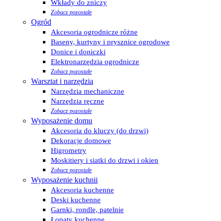
Wkłady do zniczy
Zobacz pozostałe
Ogród
Akcesoria ogrodnicze różne
Baseny, kurtyny i prysznice ogrodowe
Donice i doniczki
Elektronarzędzia ogrodnicze
Zobacz pozostałe
Warsztat i narzędzia
Narzędzia mechaniczne
Narzędzia ręczne
Zobacz pozostałe
Wyposażenie domu
Akcesoria do kluczy (do drzwi)
Dekoracje domowe
Higrometry
Moskitiery i siatki do drzwi i okien
Zobacz pozostałe
Wyposażenie kuchnii
Akcesoria kuchenne
Deski kuchenne
Garnki, rondle, patelnie
Łopaty kuchenne