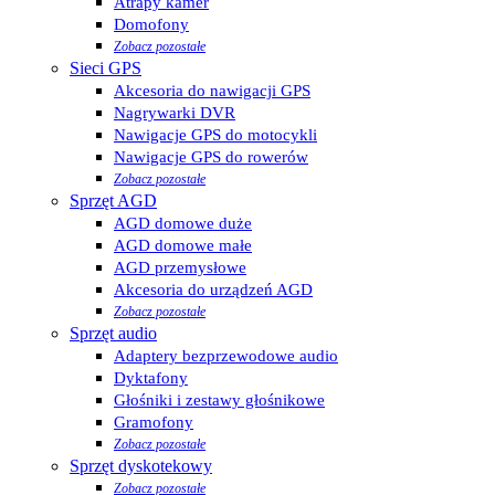
Atrapy kamer
Domofony
Zobacz pozostałe
Sieci GPS
Akcesoria do nawigacji GPS
Nagrywarki DVR
Nawigacje GPS do motocykli
Nawigacje GPS do rowerów
Zobacz pozostałe
Sprzęt AGD
AGD domowe duże
AGD domowe małe
AGD przemysłowe
Akcesoria do urządzeń AGD
Zobacz pozostałe
Sprzęt audio
Adaptery bezprzewodowe audio
Dyktafony
Głośniki i zestawy głośnikowe
Gramofony
Zobacz pozostałe
Sprzęt dyskotekowy
Zobacz pozostałe