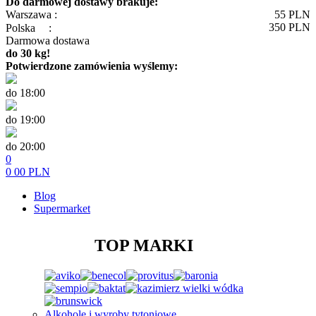
Do darmowej dostawy brakuje:
Warszawa :
55
PLN
350
PLN
Polska
:
Darmowa dostawa
do 30 kg!
Potwierdzone zamówienia wyślemy:
do 18:00
do 19:00
do 20:00
0
0
00
PLN
Blog
Supermarket
TOP MARKI
Alkohole i wyroby tytoniowe