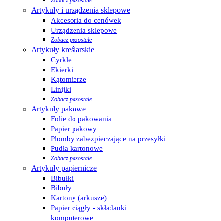
Zobacz pozostałe
Artykuły i urządzenia sklepowe
Akcesoria do cenówek
Urządzenia sklepowe
Zobacz pozostałe
Artykuły kreślarskie
Cyrkle
Ekierki
Kątomierze
Linijki
Zobacz pozostałe
Artykuły pakowe
Folie do pakowania
Papier pakowy
Plomby zabezpieczające na przesyłki
Pudła kartonowe
Zobacz pozostałe
Artykuły papiernicze
Bibułki
Bibuły
Kartony (arkusze)
Papier ciągły - składanki
komputerowe