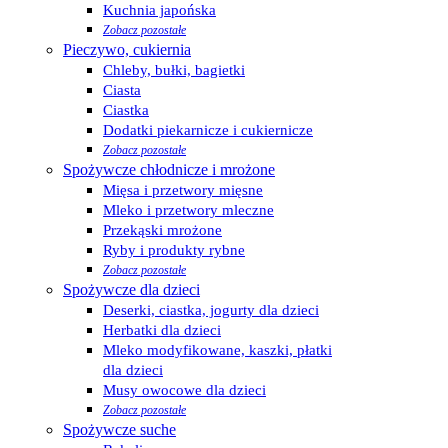
Kuchnia japońska
Zobacz pozostałe
Pieczywo, cukiernia
Chleby, bułki, bagietki
Ciasta
Ciastka
Dodatki piekarnicze i cukiernicze
Zobacz pozostałe
Spożywcze chłodnicze i mrożone
Mięsa i przetwory mięsne
Mleko i przetwory mleczne
Przekąski mrożone
Ryby i produkty rybne
Zobacz pozostałe
Spożywcze dla dzieci
Deserki, ciastka, jogurty dla dzieci
Herbatki dla dzieci
Mleko modyfikowane, kaszki, płatki
dla dzieci
Musy owocowe dla dzieci
Zobacz pozostałe
Spożywcze suche