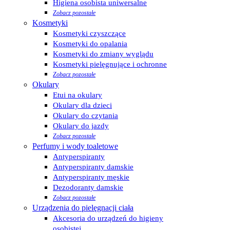
Higiena osobista uniwersalne
Zobacz pozostałe
Kosmetyki
Kosmetyki czyszczące
Kosmetyki do opalania
Kosmetyki do zmiany wyglądu
Kosmetyki pielęgnujące i ochronne
Zobacz pozostałe
Okulary
Etui na okulary
Okulary dla dzieci
Okulary do czytania
Okulary do jazdy
Zobacz pozostałe
Perfumy i wody toaletowe
Antyperspiranty
Antyperspiranty damskie
Antyperspiranty męskie
Dezodoranty damskie
Zobacz pozostałe
Urządzenia do pielęgnacji ciała
Akcesoria do urządzeń do higieny
osobistej