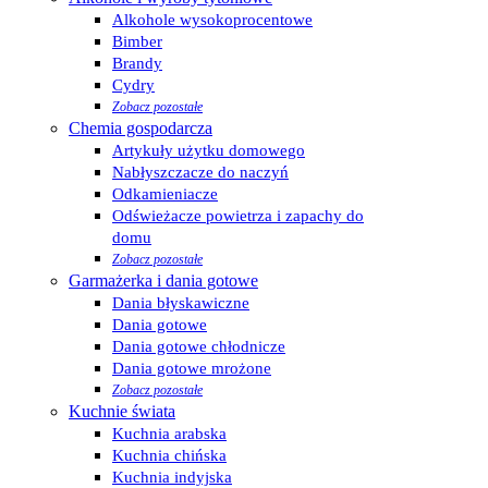
Alkohole wysokoprocentowe
Bimber
Brandy
Cydry
Zobacz pozostałe
Chemia gospodarcza
Artykuły użytku domowego
Nabłyszczacze do naczyń
Odkamieniacze
Odświeżacze powietrza i zapachy do
domu
Zobacz pozostałe
Garmażerka i dania gotowe
Dania błyskawiczne
Dania gotowe
Dania gotowe chłodnicze
Dania gotowe mrożone
Zobacz pozostałe
Kuchnie świata
Kuchnia arabska
Kuchnia chińska
Kuchnia indyjska