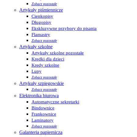
Zobacz pozostałe
Artykuły piśmiennicze
Cienkopisy
Długopisy
Ekskluzywne przybory do pisania
Flamastry
Zobacz pozostałe
Artykuły szkolne
Artykuły szkolne pozostałe
Kredki dla dzieci
Kredy szkolne
Lupy
Zobacz pozostałe
Artykuły szpiegowskie
Zobacz pozostałe
Elektronika biurowa
Automatyczne sekretarki
Bindownice
Frankownice
Laminatory
Zobacz pozostałe
Galanteria papiernicza