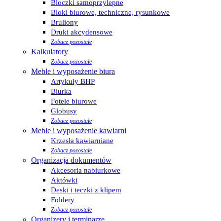
Bloczki samoprzylepne
Bloki biurowe, techniczne, rysunkowe
Bruliony
Druki akcydensowe
Zobacz pozostałe
Kalkulatory
Zobacz pozostałe
Meble i wyposażenie biura
Artykuły BHP
Biurka
Fotele biurowe
Globusy
Zobacz pozostałe
Meble i wyposażenie kawiarni
Krzesła kawiarniane
Zobacz pozostałe
Organizacja dokumentów
Akcesoria nabiurkowe
Aktówki
Deski i teczki z klipem
Foldery
Zobacz pozostałe
Organizery i terminarze