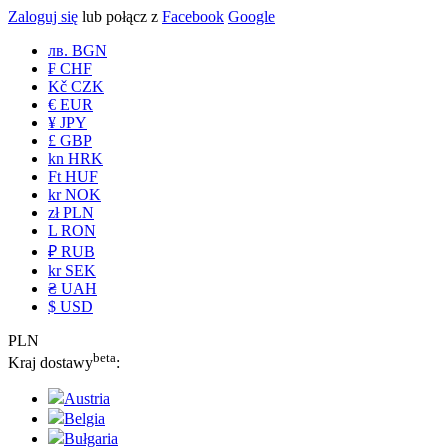
Zaloguj się
lub połącz z
Facebook
Google
лв. BGN
₣ CHF
Kč CZK
€ EUR
¥ JPY
£ GBP
kn HRK
Ft HUF
kr NOK
zł PLN
L RON
₽ RUB
kr SEK
₴ UAH
$ USD
PLN
beta
Kraj dostawy
:
Austria
Belgia
Bułgaria