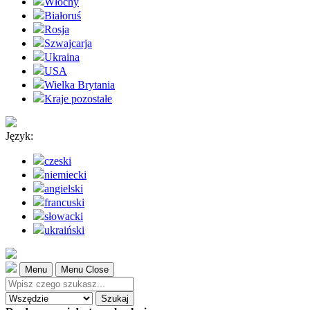
Włochy
Białoruś
Rosja
Szwajcarja
Ukraina
USA
Wielka Brytania
Kraje pozostałe
Język:
czeski
niemiecki
angielski
francuski
słowacki
ukraiński
Menu
Menu Close
Szukaj