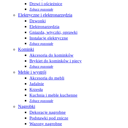
Drzwi i ościeżnice
Zobacz pozostałe
Elektryczne i elektronarzędzia
Dzwonki
Elektronarzędzia
Gniazda, wtyczki, oprawki
Instalacje elektryczne
Zobacz pozostałe
Kominki
Akcesoria do kominków
Brykiet do kominków i piecy
Zobacz pozostałe
Meble i wystrój
Akcesoria do mebli
Jadalnie
Krzesła
Kuchnia i meble kuchenne
Zobacz pozostałe
Nagrobki
Dekoracje nagrobne
Podstawki pod znicze
Wazony nagrobne