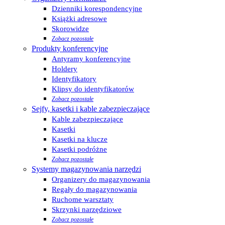
Dzienniki korespondencyjne
Książki adresowe
Skorowidze
Zobacz pozostałe
Produkty konferencyjne
Antyramy konferencyjne
Holdery
Identyfikatory
Klipsy do identyfikatorów
Zobacz pozostałe
Sejfy, kasetki i kable zabezpieczające
Kable zabezpieczające
Kasetki
Kasetki na klucze
Kasetki podróżne
Zobacz pozostałe
Systemy magazynowania narzędzi
Organizery do magazynowania
Regały do magazynowania
Ruchome warsztaty
Skrzynki narzędziowe
Zobacz pozostałe