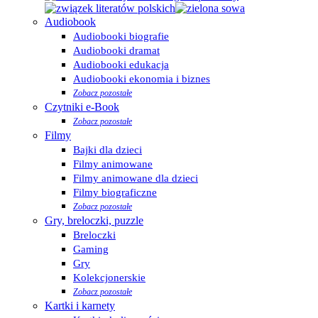
Audiobook
Audiobooki biografie
Audiobooki dramat
Audiobooki edukacja
Audiobooki ekonomia i biznes
Zobacz pozostałe
Czytniki e-Book
Zobacz pozostałe
Filmy
Bajki dla dzieci
Filmy animowane
Filmy animowane dla dzieci
Filmy biograficzne
Zobacz pozostałe
Gry, breloczki, puzzle
Breloczki
Gaming
Gry
Kolekcjonerskie
Zobacz pozostałe
Kartki i karnety