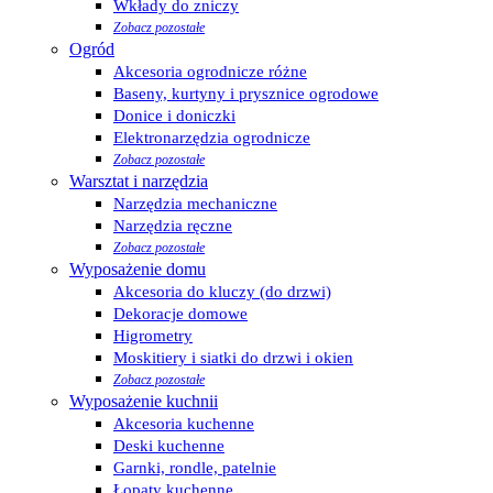
Wkłady do zniczy
Zobacz pozostałe
Ogród
Akcesoria ogrodnicze różne
Baseny, kurtyny i prysznice ogrodowe
Donice i doniczki
Elektronarzędzia ogrodnicze
Zobacz pozostałe
Warsztat i narzędzia
Narzędzia mechaniczne
Narzędzia ręczne
Zobacz pozostałe
Wyposażenie domu
Akcesoria do kluczy (do drzwi)
Dekoracje domowe
Higrometry
Moskitiery i siatki do drzwi i okien
Zobacz pozostałe
Wyposażenie kuchnii
Akcesoria kuchenne
Deski kuchenne
Garnki, rondle, patelnie
Łopaty kuchenne