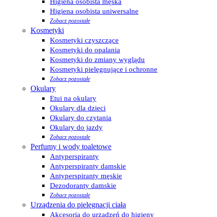
Higiena osobista męska
Higiena osobista uniwersalne
Zobacz pozostałe
Kosmetyki
Kosmetyki czyszczące
Kosmetyki do opalania
Kosmetyki do zmiany wyglądu
Kosmetyki pielęgnujące i ochronne
Zobacz pozostałe
Okulary
Etui na okulary
Okulary dla dzieci
Okulary do czytania
Okulary do jazdy
Zobacz pozostałe
Perfumy i wody toaletowe
Antyperspiranty
Antyperspiranty damskie
Antyperspiranty męskie
Dezodoranty damskie
Zobacz pozostałe
Urządzenia do pielęgnacji ciała
Akcesoria do urządzeń do higieny