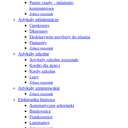
Papier ciągły - składanki
komputerowe
Zobacz pozostałe
Artykuły piśmiennicze
Cienkopisy
Długopisy
Ekskluzywne przybory do pisania
Flamastry
Zobacz pozostałe
Artykuły szkolne
Artykuły szkolne pozostałe
Kredki dla dzieci
Kredy szkolne
Lupy
Zobacz pozostałe
Artykuły szpiegowskie
Zobacz pozostałe
Elektronika biurowa
Automatyczne sekretarki
Bindownice
Frankownice
Laminatory