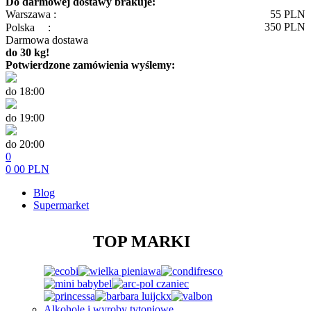
Do darmowej dostawy brakuje:
Warszawa :
55
PLN
350
PLN
Polska
:
Darmowa dostawa
do 30 kg!
Potwierdzone zamówienia wyślemy:
do 18:00
do 19:00
do 20:00
0
0
00
PLN
Blog
Supermarket
TOP MARKI
Alkohole i wyroby tytoniowe