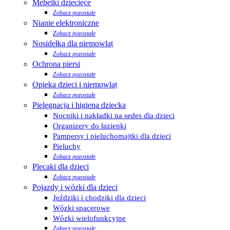
Mebelki dziecięce
Zobacz pozostałe
Nianie elektroniczne
Zobacz pozostałe
Nosidełka dla niemowląt
Zobacz pozostałe
Ochrona piersi
Zobacz pozostałe
Opieka dzieci i niemowląt
Zobacz pozostałe
Pielęgnacja i higiena dziecka
Nocniki i nakładki na sedes dla dzieci
Organizery do łazienki
Pampersy i pieluchomajtki dla dzieci
Pieluchy
Zobacz pozostałe
Plecaki dla dzieci
Zobacz pozostałe
Pojazdy i wózki dla dzieci
Jeździki i chodziki dla dzieci
Wózki spacerowe
Wózki wielofunkcyjne
Zobacz pozostałe