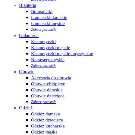
Biżuteria
Bransoletki
Łańcuszki damskie
Łańcuszki męskie
Zobacz pozostałe
Galanteria
Kosmetyczki
Kosmetyczki męskie
Kosmetyczki męskie turystyczne
Nessesery męskie
Zobacz pozostałe
Obuwie
Akcesoria do obuwia
Obuwie chłopięce
Obuwie damskie
Obuwie dziecięce
Zobacz pozostałe
Odzież
Odzież damska
Odzież dziecięca
Odzież kucharska
Odzież męska