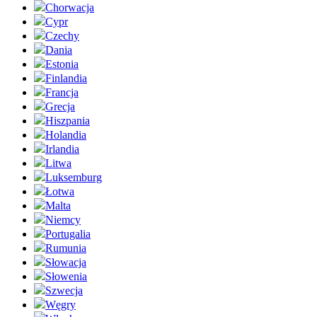
Chorwacja
Cypr
Czechy
Dania
Estonia
Finlandia
Francja
Grecja
Hiszpania
Holandia
Irlandia
Litwa
Luksemburg
Łotwa
Malta
Niemcy
Portugalia
Rumunia
Słowacja
Słowenia
Szwecja
Węgry