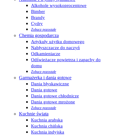
Alkohole wysokoprocentowe
Bimber
Brandy
Cydry
Zobacz pozostałe
Chemia gospodarcza
Artykuły użytku domowego
Nabłyszczacze do naczyń
Odkamieniacze
Odświeżacze powietrza i zapachy do
domu
Zobacz pozostałe
Garmażerka i dania gotowe
Dania błyskawiczne
Dania gotowe
Dania gotowe chłodnicze
Dania gotowe mrożone
Zobacz pozostałe
Kuchnie świata
Kuchnia arabska
Kuchnia chińska
Kuchnia indyjska