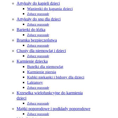
Artykuły do kąpieli dzieci
Wanienki do kąpania dzieci
Zobacz pozostałe
Artykuły do snu dla dzieci
Zobacz pozostałe
Barierki do łóżka
Zobacz pozostałe
Bramka bezpieczeństwa
Zobacz pozostałe
Chusty dla niemowląt i dzieci
Zobacz pozostałe
Karmienie dziecka
Butelki dla niemowląt
Karmienie piersią
Kubki niekapki i bidony dla dzieci
Laktatory
Zobacz pozostałe
Krzesełka wielofunkcyjne do karmienia
dzieci
Zobacz pozostałe
Majtki poporodowe i podkłady poporodowe
Zobacz pozostałe