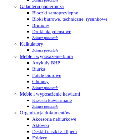
Zobacz pozostałe
Galanteria papiernicza
Bloczki samoprzylepne
Bloki biurowe, techniczne, rysunkowe
Bruliony
Druki akcydensowe
Zobacz pozostałe
Kalkulatory
Zobacz pozostałe
Meble i wyposażenie biura
Artykuły BHP
Biurka
Fotele biurowe
Globusy
Zobacz pozostałe
Meble i wyposażenie kawiarni
Krzesła kawiarniane
Zobacz pozostałe
Organizacja dokumentów
Akcesoria nabiurkowe
Aktówki
Deski i teczki z klipem
Foldery