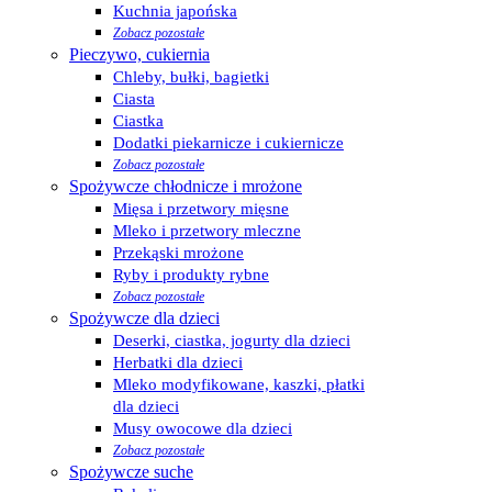
Kuchnia japońska
Zobacz pozostałe
Pieczywo, cukiernia
Chleby, bułki, bagietki
Ciasta
Ciastka
Dodatki piekarnicze i cukiernicze
Zobacz pozostałe
Spożywcze chłodnicze i mrożone
Mięsa i przetwory mięsne
Mleko i przetwory mleczne
Przekąski mrożone
Ryby i produkty rybne
Zobacz pozostałe
Spożywcze dla dzieci
Deserki, ciastka, jogurty dla dzieci
Herbatki dla dzieci
Mleko modyfikowane, kaszki, płatki
dla dzieci
Musy owocowe dla dzieci
Zobacz pozostałe
Spożywcze suche