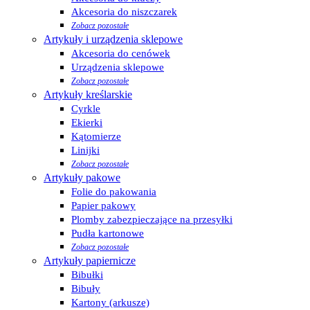
Akcesoria do niszczarek
Zobacz pozostałe
Artykuły i urządzenia sklepowe
Akcesoria do cenówek
Urządzenia sklepowe
Zobacz pozostałe
Artykuły kreślarskie
Cyrkle
Ekierki
Kątomierze
Linijki
Zobacz pozostałe
Artykuły pakowe
Folie do pakowania
Papier pakowy
Plomby zabezpieczające na przesyłki
Pudła kartonowe
Zobacz pozostałe
Artykuły papiernicze
Bibułki
Bibuły
Kartony (arkusze)