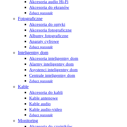
Akcesoria audio Hi-Fi
Akcesoria do ekranów
Zobacz pozostałe
Fotograficzne
Akcesoria do optyki
Akcesoria fotograficzne
Albumy fotograficzne
Aparaty cyfrowe
Zobacz pozostałe
Inteligentny dom
Akcesoria inteligentny dom
Alarmy inteligentny dom
Asystenci inteligentny dom
Centrale inteligentny dom
Zobacz pozostałe
Kable
Akcesoria do kabli
Kable antenowe
Kable audio
Kable audio-video
Zobacz pozostałe
Monitoring
Akcesoria do czujników