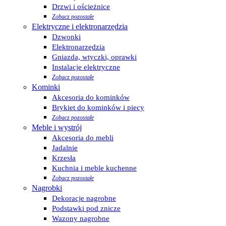
Drzwi i ościeżnice
Zobacz pozostałe
Elektryczne i elektronarzędzia
Dzwonki
Elektronarzędzia
Gniazda, wtyczki, oprawki
Instalacje elektryczne
Zobacz pozostałe
Kominki
Akcesoria do kominków
Brykiet do kominków i piecy
Zobacz pozostałe
Meble i wystrój
Akcesoria do mebli
Jadalnie
Krzesła
Kuchnia i meble kuchenne
Zobacz pozostałe
Nagrobki
Dekoracje nagrobne
Podstawki pod znicze
Wazony nagrobne