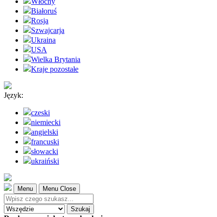
Włochy
Białoruś
Rosja
Szwajcarja
Ukraina
USA
Wielka Brytania
Kraje pozostałe
Język:
czeski
niemiecki
angielski
francuski
słowacki
ukraiński
Menu
Menu Close
Szukaj