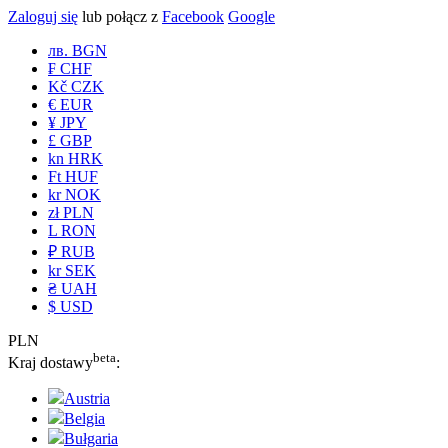
Zaloguj się
lub połącz z
Facebook
Google
лв. BGN
₣ CHF
Kč CZK
€ EUR
¥ JPY
£ GBP
kn HRK
Ft HUF
kr NOK
zł PLN
L RON
₽ RUB
kr SEK
₴ UAH
$ USD
PLN
beta
Kraj dostawy
:
Austria
Belgia
Bułgaria