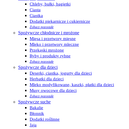
Chleby, bułki, bagietki
Ciasta
Ciastka
Dodatki piekarnicze i cukiernicze
Zobacz pozostałe
Spożywcze chłodnicze i mrożone
Mięsa i przetwory mięsne
Mleko i przetwory mleczne
Przekąski mrożone
Ryby i produkty rybne
Zobacz pozostałe
Spożywcze dla dzieci
Deserki, ciastka, jogurty dla dzieci
Herbatki dla dzieci
Mleko modyfikowane, kaszki, płatki dla dzieci
Musy owocowe dla dzieci
Zobacz pozostałe
Spożywcze suche
Bakalie
Błonnik
Dodatki roślinne
Jaja