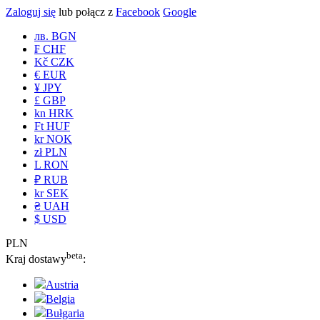
Zaloguj się
lub połącz z
Facebook
Google
лв. BGN
₣ CHF
Kč CZK
€ EUR
¥ JPY
£ GBP
kn HRK
Ft HUF
kr NOK
zł PLN
L RON
₽ RUB
kr SEK
₴ UAH
$ USD
PLN
beta
Kraj dostawy
:
Austria
Belgia
Bułgaria