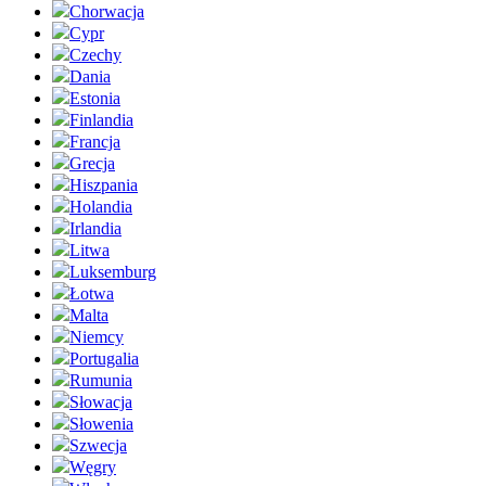
Chorwacja
Cypr
Czechy
Dania
Estonia
Finlandia
Francja
Grecja
Hiszpania
Holandia
Irlandia
Litwa
Luksemburg
Łotwa
Malta
Niemcy
Portugalia
Rumunia
Słowacja
Słowenia
Szwecja
Węgry