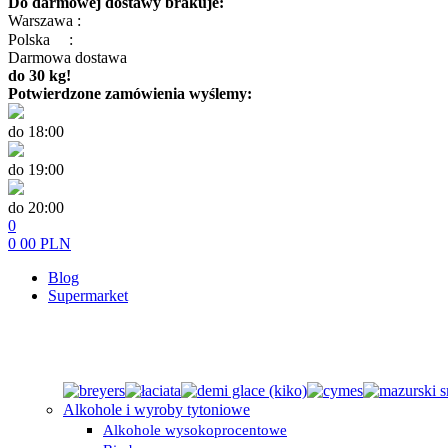
Do darmowej dostawy brakuje:
Warszawa :
Polska
:
Darmowa dostawa
do 30 kg!
Potwierdzone zamówienia wyślemy:
do 18:00
do 19:00
do 20:00
0
0
00
PLN
Blog
Supermarket
Alkohole i wyroby tytoniowe
Alkohole wysokoprocentowe