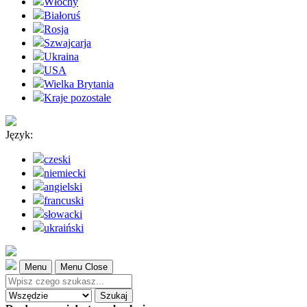
Włochy
Białoruś
Rosja
Szwajcarja
Ukraina
USA
Wielka Brytania
Kraje pozostałe
Język:
czeski
niemiecki
angielski
francuski
słowacki
ukraiński
Menu
Menu Close
Szukaj