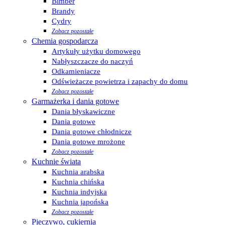
Bimber
Brandy
Cydry
Zobacz pozostałe
Chemia gospodarcza
Artykuły użytku domowego
Nabłyszczacze do naczyń
Odkamieniacze
Odświeżacze powietrza i zapachy do domu
Zobacz pozostałe
Garmażerka i dania gotowe
Dania błyskawiczne
Dania gotowe
Dania gotowe chłodnicze
Dania gotowe mrożone
Zobacz pozostałe
Kuchnie świata
Kuchnia arabska
Kuchnia chińska
Kuchnia indyjska
Kuchnia japońska
Zobacz pozostałe
Pieczywo, cukiernia