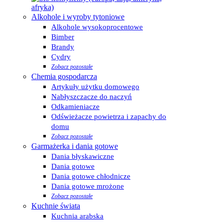
Alkohole i wyroby tytoniowe
Alkohole wysokoprocentowe
Bimber
Brandy
Cydry
Zobacz pozostałe
Chemia gospodarcza
Artykuły użytku domowego
Nabłyszczacze do naczyń
Odkamieniacze
Odświeżacze powietrza i zapachy do
domu
Zobacz pozostałe
Garmażerka i dania gotowe
Dania błyskawiczne
Dania gotowe
Dania gotowe chłodnicze
Dania gotowe mrożone
Zobacz pozostałe
Kuchnie świata
Kuchnia arabska