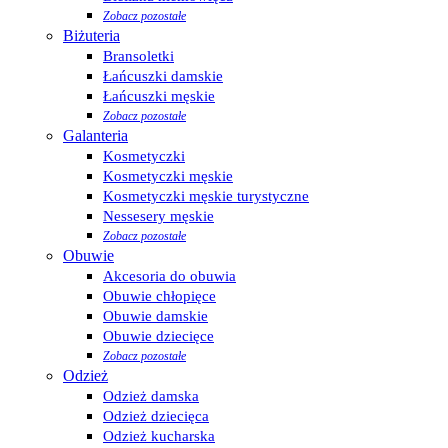
Zobacz pozostałe
Biżuteria
Bransoletki
Łańcuszki damskie
Łańcuszki męskie
Zobacz pozostałe
Galanteria
Kosmetyczki
Kosmetyczki męskie
Kosmetyczki męskie turystyczne
Nessesery męskie
Zobacz pozostałe
Obuwie
Akcesoria do obuwia
Obuwie chłopięce
Obuwie damskie
Obuwie dziecięce
Zobacz pozostałe
Odzież
Odzież damska
Odzież dziecięca
Odzież kucharska