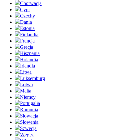
Chorwacja
Cypr
Czechy
Dania
Estonia
Finlandia
Francja
Grecja
Hiszpania
Holandia
Irlandia
Litwa
Luksemburg
Łotwa
Malta
Niemcy
Portugalia
Rumunia
Słowacja
Słowenia
Szwecja
Węgry