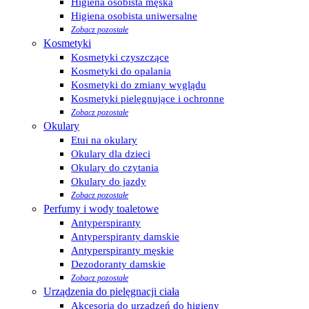
Higiena osobista męska
Higiena osobista uniwersalne
Zobacz pozostałe
Kosmetyki
Kosmetyki czyszczące
Kosmetyki do opalania
Kosmetyki do zmiany wyglądu
Kosmetyki pielęgnujące i ochronne
Zobacz pozostałe
Okulary
Etui na okulary
Okulary dla dzieci
Okulary do czytania
Okulary do jazdy
Zobacz pozostałe
Perfumy i wody toaletowe
Antyperspiranty
Antyperspiranty damskie
Antyperspiranty męskie
Dezodoranty damskie
Zobacz pozostałe
Urządzenia do pielęgnacji ciała
Akcesoria do urządzeń do higieny