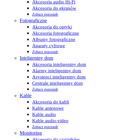
Akcesoria audio Hi-Fi
Akcesoria do ekranów
Zobacz pozostałe
Fotograficzne
Akcesoria do optyki
Akcesoria fotograficzne
Albumy fotograficzne
Aparaty cyfrowe
Zobacz pozostałe
Inteligentny dom
Akcesoria inteligentny dom
Alarmy inteligentny dom
Asystenci inteligentny dom
Centrale inteligentny dom
Zobacz pozostałe
Kable
Akcesoria do kabli
Kable antenowe
Kable audio
Kable audio-video
Zobacz pozostałe
Monitoring
Akcesoria do czujników