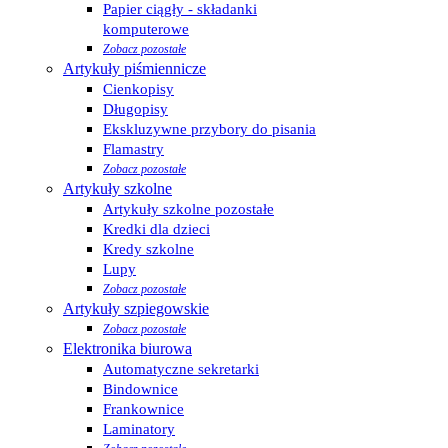
Papier ciągły - składanki
komputerowe
Zobacz pozostałe
Artykuły piśmiennicze
Cienkopisy
Długopisy
Ekskluzywne przybory do pisania
Flamastry
Zobacz pozostałe
Artykuły szkolne
Artykuły szkolne pozostałe
Kredki dla dzieci
Kredy szkolne
Lupy
Zobacz pozostałe
Artykuły szpiegowskie
Zobacz pozostałe
Elektronika biurowa
Automatyczne sekretarki
Bindownice
Frankownice
Laminatory