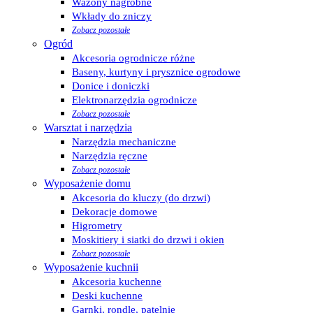
Wazony nagrobne
Wkłady do zniczy
Zobacz pozostałe
Ogród
Akcesoria ogrodnicze różne
Baseny, kurtyny i prysznice ogrodowe
Donice i doniczki
Elektronarzędzia ogrodnicze
Zobacz pozostałe
Warsztat i narzędzia
Narzędzia mechaniczne
Narzędzia ręczne
Zobacz pozostałe
Wyposażenie domu
Akcesoria do kluczy (do drzwi)
Dekoracje domowe
Higrometry
Moskitiery i siatki do drzwi i okien
Zobacz pozostałe
Wyposażenie kuchnii
Akcesoria kuchenne
Deski kuchenne
Garnki, rondle, patelnie