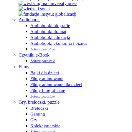
Audiobook
Audiobooki biografie
Audiobooki dramat
Audiobooki edukacja
Audiobooki ekonomia i biznes
Zobacz pozostałe
Czytniki e-Book
Zobacz pozostałe
Filmy
Bajki dla dzieci
Filmy animowane
Filmy animowane dla dzieci
Filmy biograficzne
Zobacz pozostałe
Gry, breloczki, puzzle
Breloczki
Gaming
Gry
Kolekcjonerskie
Zobacz pozostałe