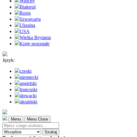
Włochy
Białoruś
Rosja
Szwajcarja
Ukraina
USA
Wielka Brytania
Kraje pozostałe
Język:
czeski
niemiecki
angielski
francuski
słowacki
ukraiński
Menu
Menu Close
Szukaj