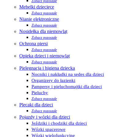
Zobacz pozostałe
Mebelki dziecięce
Zobacz pozostałe
Nianie elektroniczne
Zobacz pozostałe
Nosidełka dla niemowląt
Zobacz pozostałe
Ochrona piersi
Zobacz pozostałe
Opieka dzieci i niemowląt
Zobacz pozostałe
Pielęgnacja i higiena dziecka
Nocniki i nakładki na sedes dla dzieci
Organizery do łazienki
Pampersy i pieluchomajtki dla dzieci
Pieluchy
Zobacz pozostałe
Plecaki dla dzieci
Zobacz pozostałe
Pojazdy i wózki dla dzieci
Jeździki i chodziki dla dzieci
Wózki spacerowe
Wózki wielofunkcyjne