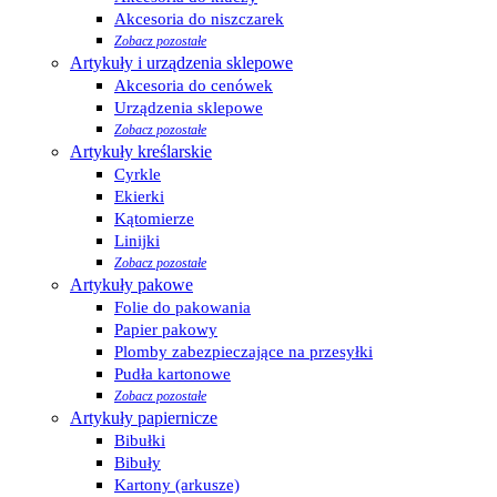
Akcesoria do niszczarek
Zobacz pozostałe
Artykuły i urządzenia sklepowe
Akcesoria do cenówek
Urządzenia sklepowe
Zobacz pozostałe
Artykuły kreślarskie
Cyrkle
Ekierki
Kątomierze
Linijki
Zobacz pozostałe
Artykuły pakowe
Folie do pakowania
Papier pakowy
Plomby zabezpieczające na przesyłki
Pudła kartonowe
Zobacz pozostałe
Artykuły papiernicze
Bibułki
Bibuły
Kartony (arkusze)