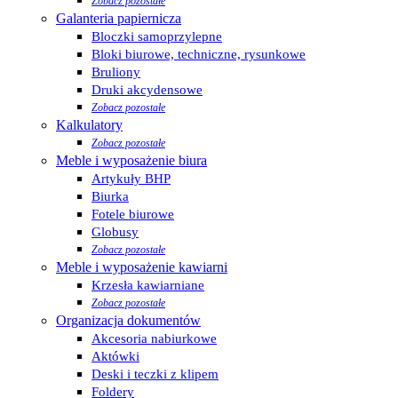
Zobacz pozostałe
Galanteria papiernicza
Bloczki samoprzylepne
Bloki biurowe, techniczne, rysunkowe
Bruliony
Druki akcydensowe
Zobacz pozostałe
Kalkulatory
Zobacz pozostałe
Meble i wyposażenie biura
Artykuły BHP
Biurka
Fotele biurowe
Globusy
Zobacz pozostałe
Meble i wyposażenie kawiarni
Krzesła kawiarniane
Zobacz pozostałe
Organizacja dokumentów
Akcesoria nabiurkowe
Aktówki
Deski i teczki z klipem
Foldery