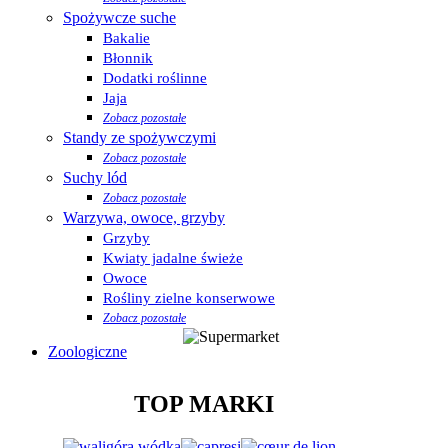
Spożywcze suche
Bakalie
Błonnik
Dodatki roślinne
Jaja
Zobacz pozostałe
Standy ze spożywczymi
Zobacz pozostałe
Suchy lód
Zobacz pozostałe
Warzywa, owoce, grzyby
Grzyby
Kwiaty jadalne świeże
Owoce
Rośliny zielne konserwowe
Zobacz pozostałe
Zoologiczne
TOP MARKI