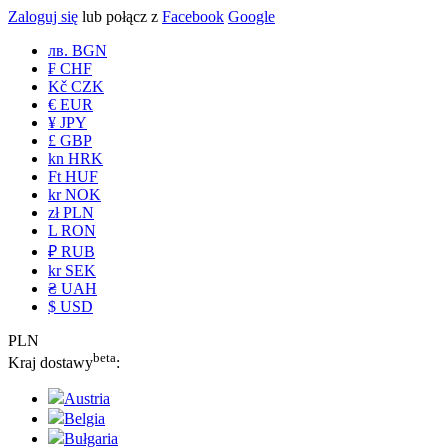
Zaloguj się
lub połącz z
Facebook
Google
лв. BGN
₣ CHF
Kč CZK
€ EUR
¥ JPY
£ GBP
kn HRK
Ft HUF
kr NOK
zł PLN
L RON
₽ RUB
kr SEK
₴ UAH
$ USD
PLN
beta
Kraj dostawy
:
Austria
Belgia
Bułgaria