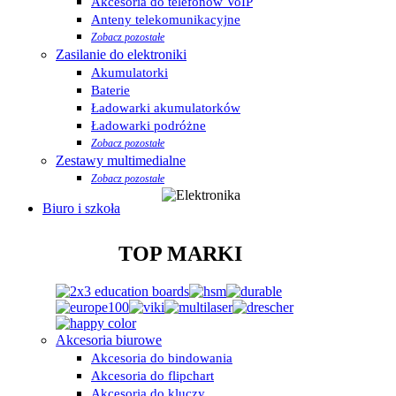
Akcesoria do telefonów VoIP
Anteny telekomunikacyjne
Zobacz pozostałe
Zasilanie do elektroniki
Akumulatorki
Baterie
Ładowarki akumulatorków
Ładowarki podróżne
Zobacz pozostałe
Zestawy multimedialne
Zobacz pozostałe
Biuro i szkoła
TOP MARKI
Akcesoria biurowe
Akcesoria do bindowania
Akcesoria do flipchart
Akcesoria do kluczy