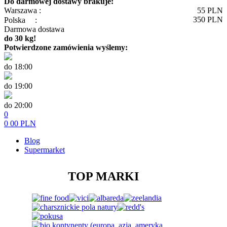
Do darmowej dostawy brakuje:
Warszawa :
55
PLN
350
PLN
Polska
:
Darmowa dostawa
do 30 kg!
Potwierdzone zamówienia wyślemy:
do 18:00
do 19:00
do 20:00
0
0
00
PLN
Blog
Supermarket
TOP MARKI