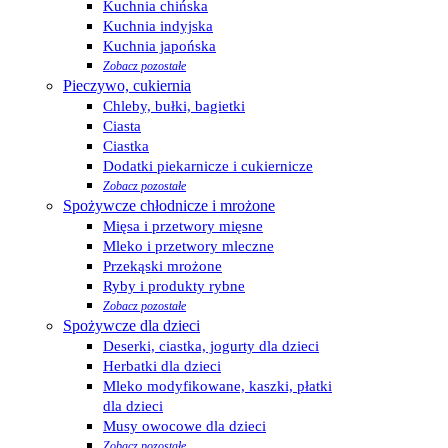
Kuchnia chińska
Kuchnia indyjska
Kuchnia japońska
Zobacz pozostałe
Pieczywo, cukiernia
Chleby, bułki, bagietki
Ciasta
Ciastka
Dodatki piekarnicze i cukiernicze
Zobacz pozostałe
Spożywcze chłodnicze i mrożone
Mięsa i przetwory mięsne
Mleko i przetwory mleczne
Przekąski mrożone
Ryby i produkty rybne
Zobacz pozostałe
Spożywcze dla dzieci
Deserki, ciastka, jogurty dla dzieci
Herbatki dla dzieci
Mleko modyfikowane, kaszki, płatki
dla dzieci
Musy owocowe dla dzieci
Zobacz pozostałe