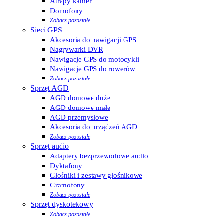
Atrapy kamer
Domofony
Zobacz pozostałe
Sieci GPS
Akcesoria do nawigacji GPS
Nagrywarki DVR
Nawigacje GPS do motocykli
Nawigacje GPS do rowerów
Zobacz pozostałe
Sprzęt AGD
AGD domowe duże
AGD domowe małe
AGD przemysłowe
Akcesoria do urządzeń AGD
Zobacz pozostałe
Sprzęt audio
Adaptery bezprzewodowe audio
Dyktafony
Głośniki i zestawy głośnikowe
Gramofony
Zobacz pozostałe
Sprzęt dyskotekowy
Zobacz pozostałe