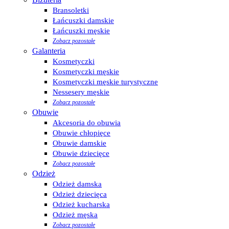
Bransoletki
Łańcuszki damskie
Łańcuszki męskie
Zobacz pozostałe
Galanteria
Kosmetyczki
Kosmetyczki męskie
Kosmetyczki męskie turystyczne
Nessesery męskie
Zobacz pozostałe
Obuwie
Akcesoria do obuwia
Obuwie chłopięce
Obuwie damskie
Obuwie dziecięce
Zobacz pozostałe
Odzież
Odzież damska
Odzież dziecięca
Odzież kucharska
Odzież męska
Zobacz pozostałe