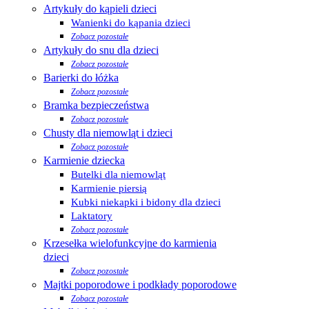
Artykuły do kąpieli dzieci
Wanienki do kąpania dzieci
Zobacz pozostałe
Artykuły do snu dla dzieci
Zobacz pozostałe
Barierki do łóżka
Zobacz pozostałe
Bramka bezpieczeństwa
Zobacz pozostałe
Chusty dla niemowląt i dzieci
Zobacz pozostałe
Karmienie dziecka
Butelki dla niemowląt
Karmienie piersią
Kubki niekapki i bidony dla dzieci
Laktatory
Zobacz pozostałe
Krzesełka wielofunkcyjne do karmienia
dzieci
Zobacz pozostałe
Majtki poporodowe i podkłady poporodowe
Zobacz pozostałe