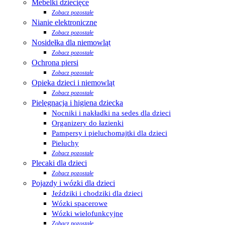
Mebelki dziecięce
Zobacz pozostałe
Nianie elektroniczne
Zobacz pozostałe
Nosidełka dla niemowląt
Zobacz pozostałe
Ochrona piersi
Zobacz pozostałe
Opieka dzieci i niemowląt
Zobacz pozostałe
Pielęgnacja i higiena dziecka
Nocniki i nakładki na sedes dla dzieci
Organizery do łazienki
Pampersy i pieluchomajtki dla dzieci
Pieluchy
Zobacz pozostałe
Plecaki dla dzieci
Zobacz pozostałe
Pojazdy i wózki dla dzieci
Jeździki i chodziki dla dzieci
Wózki spacerowe
Wózki wielofunkcyjne
Zobacz pozostałe