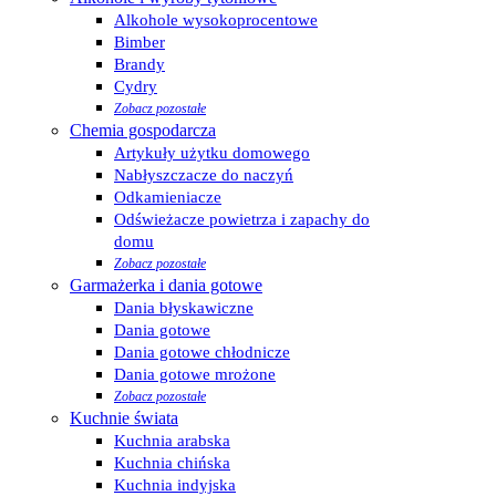
Alkohole wysokoprocentowe
Bimber
Brandy
Cydry
Zobacz pozostałe
Chemia gospodarcza
Artykuły użytku domowego
Nabłyszczacze do naczyń
Odkamieniacze
Odświeżacze powietrza i zapachy do
domu
Zobacz pozostałe
Garmażerka i dania gotowe
Dania błyskawiczne
Dania gotowe
Dania gotowe chłodnicze
Dania gotowe mrożone
Zobacz pozostałe
Kuchnie świata
Kuchnia arabska
Kuchnia chińska
Kuchnia indyjska