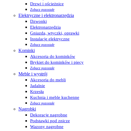
Drzwi i ościeżnice
Zobacz pozostałe
Elektryczne i elektronarzędzia
Dzwonki
Elektronarzędzia
Gniazda, wtyczki, oprawki
Instalacje elektryczne
Zobacz pozostałe
Kominki
Akcesoria do kominków
Brykiet do kominków i piecy
Zobacz pozostałe
Meble i wystrój
Akcesoria do mebli
Jadalnie
Krzesła
Kuchnia i meble kuchenne
Zobacz pozostałe
Nagrobki
Dekoracje nagrobne
Podstawki pod znicze
Wazony nagrobne