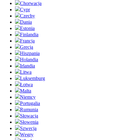
Chorwacja
Cypr
Czechy
Dania
Estonia
Finlandia
Francja
Grecja
Hiszpania
Holandia
Irlandia
Litwa
Luksemburg
Łotwa
Malta
Niemcy
Portugalia
Rumunia
Słowacja
Słowenia
Szwecja
Węgry