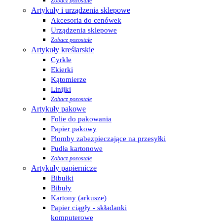
Zobacz pozostałe
Artykuły i urządzenia sklepowe
Akcesoria do cenówek
Urządzenia sklepowe
Zobacz pozostałe
Artykuły kreślarskie
Cyrkle
Ekierki
Kątomierze
Linijki
Zobacz pozostałe
Artykuły pakowe
Folie do pakowania
Papier pakowy
Plomby zabezpieczające na przesyłki
Pudła kartonowe
Zobacz pozostałe
Artykuły papiernicze
Bibułki
Bibuły
Kartony (arkusze)
Papier ciągły - składanki
komputerowe