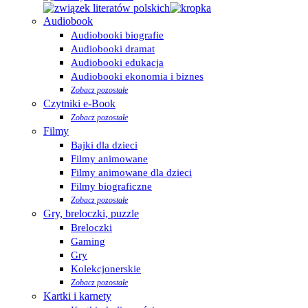
Audiobook
Audiobooki biografie
Audiobooki dramat
Audiobooki edukacja
Audiobooki ekonomia i biznes
Zobacz pozostałe
Czytniki e-Book
Zobacz pozostałe
Filmy
Bajki dla dzieci
Filmy animowane
Filmy animowane dla dzieci
Filmy biograficzne
Zobacz pozostałe
Gry, breloczki, puzzle
Breloczki
Gaming
Gry
Kolekcjonerskie
Zobacz pozostałe
Kartki i karnety