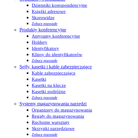
Dzienniki korespondencyjne
Książki adresowe
Skorowidze
Zobacz pozostałe
Produkty konferencyjne
Antyramy konferencyjne
Holdery
Identyfikatory
Klipsy do identyfikatorów
Zobacz pozostałe
Sejfy, kasetki i kable zabezpieczające
Kable zabezpieczające
Kasetki
Kasetki na klucze
Kasetki podróżne
Zobacz pozostałe
Systemy magazynowania narzędzi
Organizery do magazynowania
Regały do magazynowania
Ruchome warsztaty
Skrzynki narzędziowe
Zobacz pozostałe