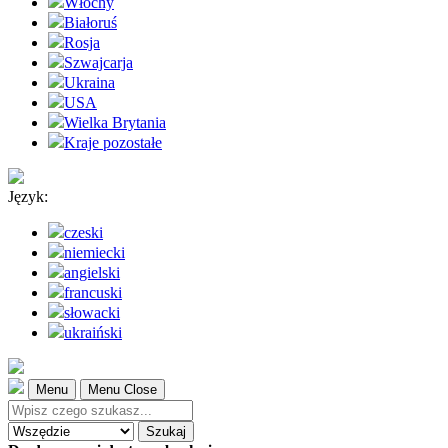
Włochy
Białoruś
Rosja
Szwajcarja
Ukraina
USA
Wielka Brytania
Kraje pozostałe
Język:
czeski
niemiecki
angielski
francuski
słowacki
ukraiński
Menu
Menu Close
Szukaj