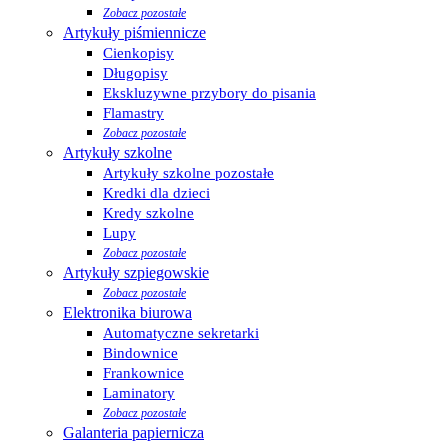
Zobacz pozostałe
Artykuły piśmiennicze
Cienkopisy
Długopisy
Ekskluzywne przybory do pisania
Flamastry
Zobacz pozostałe
Artykuły szkolne
Artykuły szkolne pozostałe
Kredki dla dzieci
Kredy szkolne
Lupy
Zobacz pozostałe
Artykuły szpiegowskie
Zobacz pozostałe
Elektronika biurowa
Automatyczne sekretarki
Bindownice
Frankownice
Laminatory
Zobacz pozostałe
Galanteria papiernicza