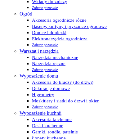
Wkłady do zniczy
Zobacz pozostałe
Ogród
Akcesoria ogrodnicze różne
Baseny, kurtyny i prysznice ogrodowe
Donice i doniczki
Elektronarzędzia ogrodnicze
Zobacz pozostałe
Warsztat i narzędzia
Narzędzia mechaniczne
Narzędzia ręczne
Zobacz pozostałe
Wyposażenie domu
Akcesoria do kluczy (do drzwi)
Dekoracje domowe
Higrometry
Moskitiery i siatki do drzwi i okien
Zobacz pozostałe
Wyposażenie kuchnii
Akcesoria kuchenne
Deski kuchenne
Garnki, rondle, patelnie
Łopaty kuchenne