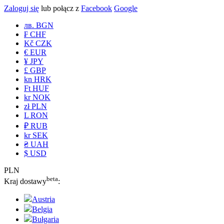
Zaloguj się
lub połącz z
Facebook
Google
лв. BGN
₣ CHF
Kč CZK
€ EUR
¥ JPY
£ GBP
kn HRK
Ft HUF
kr NOK
zł PLN
L RON
₽ RUB
kr SEK
₴ UAH
$ USD
PLN
beta
Kraj dostawy
:
Austria
Belgia
Bułgaria