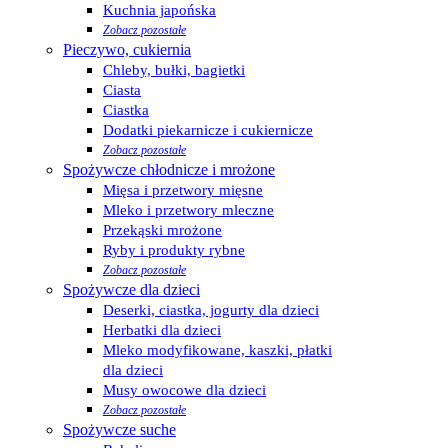
Kuchnia japońska
Zobacz pozostałe
Pieczywo, cukiernia
Chleby, bułki, bagietki
Ciasta
Ciastka
Dodatki piekarnicze i cukiernicze
Zobacz pozostałe
Spożywcze chłodnicze i mrożone
Mięsa i przetwory mięsne
Mleko i przetwory mleczne
Przekąski mrożone
Ryby i produkty rybne
Zobacz pozostałe
Spożywcze dla dzieci
Deserki, ciastka, jogurty dla dzieci
Herbatki dla dzieci
Mleko modyfikowane, kaszki, płatki
dla dzieci
Musy owocowe dla dzieci
Zobacz pozostałe
Spożywcze suche