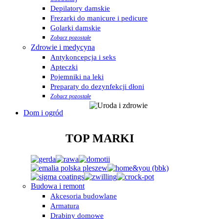
Depilatory damskie
Frezarki do manicure i pedicure
Golarki damskie
Zobacz pozostałe
Zdrowie i medycyna
Antykoncepcja i seks
Apteczki
Pojemniki na leki
Preparaty do dezynfekcji dłoni
Zobacz pozostałe
Dom i ogród
TOP MARKI
Budowa i remont
Akcesoria budowlane
Armatura
Drabiny domowe