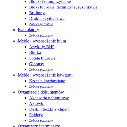
Bloczki samoprzylepne
Bloki biurowe, techniczne, rysunkowe
Bruliony
Druki akcydensowe
Zobacz pozostałe
Kalkulatory
Zobacz pozostałe
Meble i wyposażenie biura
Artykuły BHP
Biurka
Fotele biurowe
Globusy
Zobacz pozostałe
Meble i wyposażenie kawiarni
Krzesła kawiarniane
Zobacz pozostałe
Organizacja dokumentów
Akcesoria nabiurkowe
Aktówki
Deski i teczki z klipem
Foldery
Zobacz pozostałe
Organizery i terminarze