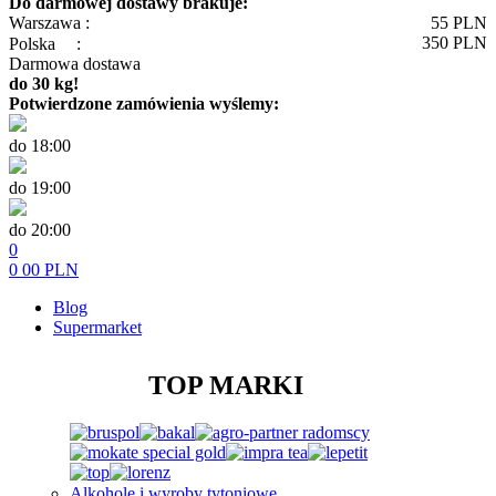
Do darmowej dostawy brakuje:
Warszawa :
55
PLN
350
PLN
Polska
:
Darmowa dostawa
do 30 kg!
Potwierdzone zamówienia wyślemy:
do 18:00
do 19:00
do 20:00
0
0
00
PLN
Blog
Supermarket
TOP MARKI
Alkohole i wyroby tytoniowe