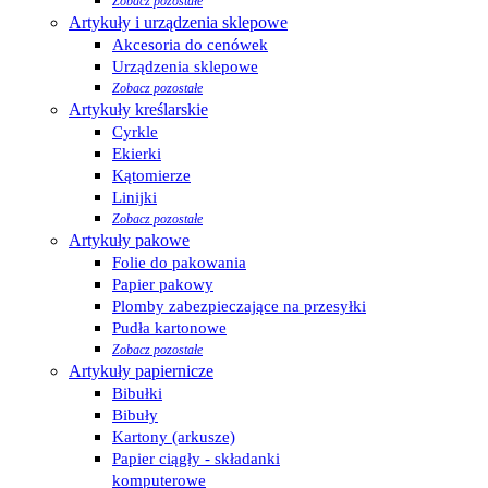
Zobacz pozostałe
Artykuły i urządzenia sklepowe
Akcesoria do cenówek
Urządzenia sklepowe
Zobacz pozostałe
Artykuły kreślarskie
Cyrkle
Ekierki
Kątomierze
Linijki
Zobacz pozostałe
Artykuły pakowe
Folie do pakowania
Papier pakowy
Plomby zabezpieczające na przesyłki
Pudła kartonowe
Zobacz pozostałe
Artykuły papiernicze
Bibułki
Bibuły
Kartony (arkusze)
Papier ciągły - składanki
komputerowe