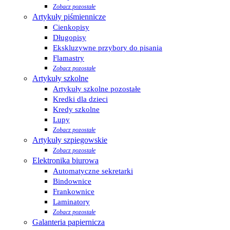
Zobacz pozostałe
Artykuły piśmiennicze
Cienkopisy
Długopisy
Ekskluzywne przybory do pisania
Flamastry
Zobacz pozostałe
Artykuły szkolne
Artykuły szkolne pozostałe
Kredki dla dzieci
Kredy szkolne
Lupy
Zobacz pozostałe
Artykuły szpiegowskie
Zobacz pozostałe
Elektronika biurowa
Automatyczne sekretarki
Bindownice
Frankownice
Laminatory
Zobacz pozostałe
Galanteria papiernicza