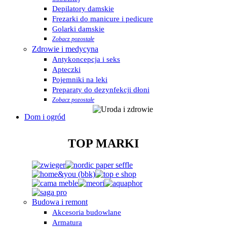
Depilatory damskie
Frezarki do manicure i pedicure
Golarki damskie
Zobacz pozostałe
Zdrowie i medycyna
Antykoncepcja i seks
Apteczki
Pojemniki na leki
Preparaty do dezynfekcji dłoni
Zobacz pozostałe
Dom i ogród
TOP MARKI
Budowa i remont
Akcesoria budowlane
Armatura