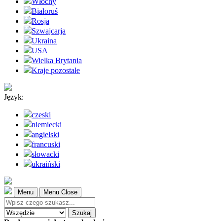
Włochy
Białoruś
Rosja
Szwajcarja
Ukraina
USA
Wielka Brytania
Kraje pozostałe
Język:
czeski
niemiecki
angielski
francuski
słowacki
ukraiński
Menu
Menu Close
Szukaj