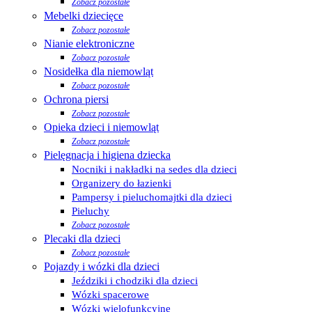
Zobacz pozostałe
Mebelki dziecięce
Zobacz pozostałe
Nianie elektroniczne
Zobacz pozostałe
Nosidełka dla niemowląt
Zobacz pozostałe
Ochrona piersi
Zobacz pozostałe
Opieka dzieci i niemowląt
Zobacz pozostałe
Pielęgnacja i higiena dziecka
Nocniki i nakładki na sedes dla dzieci
Organizery do łazienki
Pampersy i pieluchomajtki dla dzieci
Pieluchy
Zobacz pozostałe
Plecaki dla dzieci
Zobacz pozostałe
Pojazdy i wózki dla dzieci
Jeździki i chodziki dla dzieci
Wózki spacerowe
Wózki wielofunkcyjne