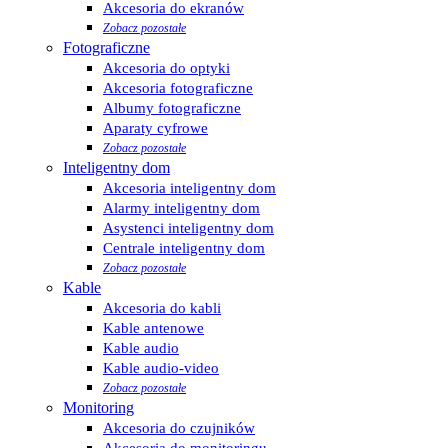
Akcesoria do ekranów
Zobacz pozostałe
Fotograficzne
Akcesoria do optyki
Akcesoria fotograficzne
Albumy fotograficzne
Aparaty cyfrowe
Zobacz pozostałe
Inteligentny dom
Akcesoria inteligentny dom
Alarmy inteligentny dom
Asystenci inteligentny dom
Centrale inteligentny dom
Zobacz pozostałe
Kable
Akcesoria do kabli
Kable antenowe
Kable audio
Kable audio-video
Zobacz pozostałe
Monitoring
Akcesoria do czujników
Akcesoria do monitoringu