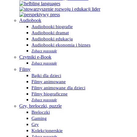
Audiobook
Audiobooki biografie
Audiobooki dramat
Audiobooki edukacja
Audiobooki ekonomia i biznes
Zobacz pozostałe
Czytniki e-Book
Zobacz pozostałe
Filmy
Bajki dla dzieci
Filmy animowane
Filmy animowane dla dzieci
Filmy biograficzne
Zobacz pozostałe
Gry, breloczki, puzzle
Breloczki
Gaming
Gry
Kolekcjonerskie
Zobacz pozostałe