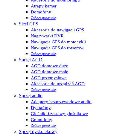
Atrapy kamer
Domofony
Zobacz pozostałe
Sieci GPS
Akcesoria do nawigacji GPS
Nagrywarki DVR
Nawigacje GPS do motocykli
Nawigacje GPS do rowerów
Zobacz pozostałe
Sprzęt AGD
AGD domowe duże
AGD domowe małe
AGD przemysłowe
Akcesoria do urządzeń AGD
Zobacz pozostałe
Sprzęt audio
Adaptery bezprzewodowe audio
Dyktafony
Głośniki i zestawy głośnikowe
Gramofony
Zobacz pozostałe
Sprzęt dyskotekowy