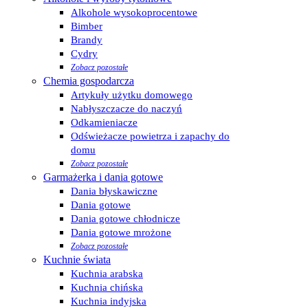
Alkohole wysokoprocentowe
Bimber
Brandy
Cydry
Zobacz pozostałe
Chemia gospodarcza
Artykuły użytku domowego
Nabłyszczacze do naczyń
Odkamieniacze
Odświeżacze powietrza i zapachy do
domu
Zobacz pozostałe
Garmażerka i dania gotowe
Dania błyskawiczne
Dania gotowe
Dania gotowe chłodnicze
Dania gotowe mrożone
Zobacz pozostałe
Kuchnie świata
Kuchnia arabska
Kuchnia chińska
Kuchnia indyjska