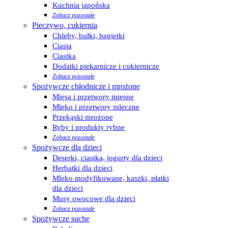
Kuchnia japońska
Zobacz pozostałe
Pieczywo, cukiernia
Chleby, bułki, bagietki
Ciasta
Ciastka
Dodatki piekarnicze i cukiernicze
Zobacz pozostałe
Spożywcze chłodnicze i mrożone
Mięsa i przetwory mięsne
Mleko i przetwory mleczne
Przekąski mrożone
Ryby i produkty rybne
Zobacz pozostałe
Spożywcze dla dzieci
Deserki, ciastka, jogurty dla dzieci
Herbatki dla dzieci
Mleko modyfikowane, kaszki, płatki
dla dzieci
Musy owocowe dla dzieci
Zobacz pozostałe
Spożywcze suche