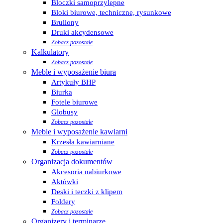
Bloczki samoprzylepne
Bloki biurowe, techniczne, rysunkowe
Bruliony
Druki akcydensowe
Zobacz pozostałe
Kalkulatory
Zobacz pozostałe
Meble i wyposażenie biura
Artykuły BHP
Biurka
Fotele biurowe
Globusy
Zobacz pozostałe
Meble i wyposażenie kawiarni
Krzesła kawiarniane
Zobacz pozostałe
Organizacja dokumentów
Akcesoria nabiurkowe
Aktówki
Deski i teczki z klipem
Foldery
Zobacz pozostałe
Organizery i terminarze