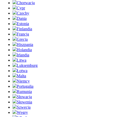
Chorwacja
Cypr
Czechy
Dania
Estonia
Finlandia
Francja
Grecja
Hiszpania
Holandia
Irlandia
Litwa
Luksemburg
Łotwa
Malta
Niemcy
Portugalia
Rumunia
Słowacja
Słowenia
Szwecja
Węgry