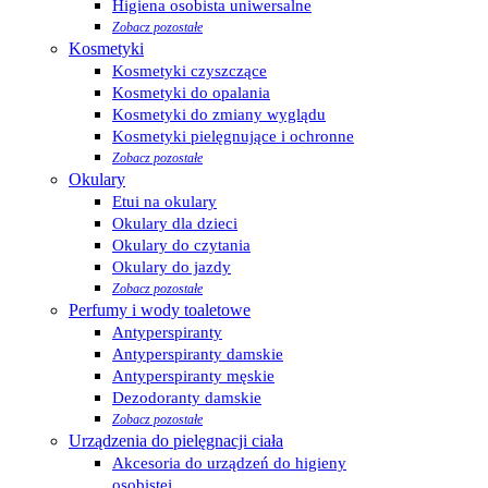
Higiena osobista uniwersalne
Zobacz pozostałe
Kosmetyki
Kosmetyki czyszczące
Kosmetyki do opalania
Kosmetyki do zmiany wyglądu
Kosmetyki pielęgnujące i ochronne
Zobacz pozostałe
Okulary
Etui na okulary
Okulary dla dzieci
Okulary do czytania
Okulary do jazdy
Zobacz pozostałe
Perfumy i wody toaletowe
Antyperspiranty
Antyperspiranty damskie
Antyperspiranty męskie
Dezodoranty damskie
Zobacz pozostałe
Urządzenia do pielęgnacji ciała
Akcesoria do urządzeń do higieny
osobistej