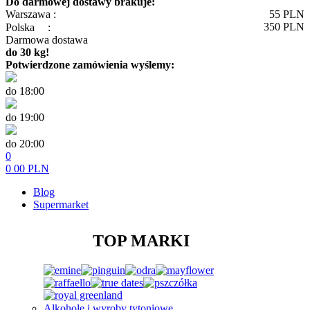
Do darmowej dostawy brakuje:
Warszawa :
55
PLN
350
PLN
Polska
:
Darmowa dostawa
do 30 kg!
Potwierdzone zamówienia wyślemy:
do 18:00
do 19:00
do 20:00
0
0
00
PLN
Blog
Supermarket
TOP MARKI
Alkohole i wyroby tytoniowe