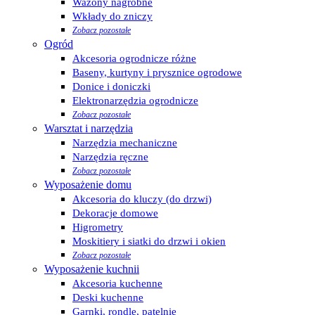
Wazony nagrobne
Wkłady do zniczy
Zobacz pozostałe
Ogród
Akcesoria ogrodnicze różne
Baseny, kurtyny i prysznice ogrodowe
Donice i doniczki
Elektronarzędzia ogrodnicze
Zobacz pozostałe
Warsztat i narzędzia
Narzędzia mechaniczne
Narzędzia ręczne
Zobacz pozostałe
Wyposażenie domu
Akcesoria do kluczy (do drzwi)
Dekoracje domowe
Higrometry
Moskitiery i siatki do drzwi i okien
Zobacz pozostałe
Wyposażenie kuchnii
Akcesoria kuchenne
Deski kuchenne
Garnki, rondle, patelnie