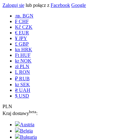
Zaloguj się
lub połącz z
Facebook
Google
лв. BGN
₣ CHF
Kč CZK
€ EUR
¥ JPY
£ GBP
kn HRK
Ft HUF
kr NOK
zł PLN
L RON
₽ RUB
kr SEK
₴ UAH
$ USD
PLN
beta
Kraj dostawy
:
Austria
Belgia
Bułgaria