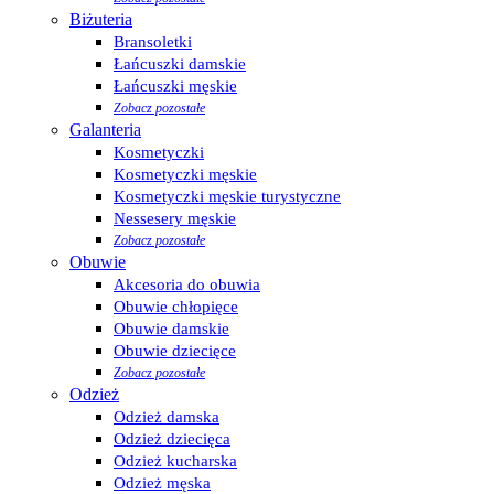
Biżuteria
Bransoletki
Łańcuszki damskie
Łańcuszki męskie
Zobacz pozostałe
Galanteria
Kosmetyczki
Kosmetyczki męskie
Kosmetyczki męskie turystyczne
Nessesery męskie
Zobacz pozostałe
Obuwie
Akcesoria do obuwia
Obuwie chłopięce
Obuwie damskie
Obuwie dziecięce
Zobacz pozostałe
Odzież
Odzież damska
Odzież dziecięca
Odzież kucharska
Odzież męska