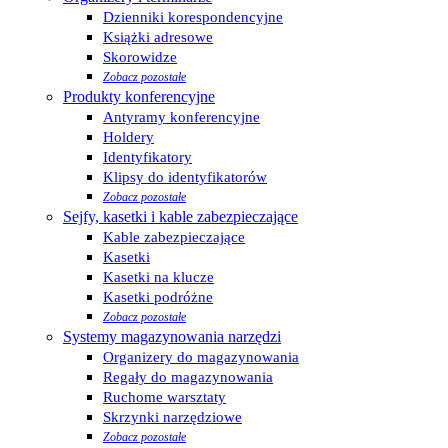
Dzienniki korespondencyjne
Książki adresowe
Skorowidze
Zobacz pozostałe
Produkty konferencyjne
Antyramy konferencyjne
Holdery
Identyfikatory
Klipsy do identyfikatorów
Zobacz pozostałe
Sejfy, kasetki i kable zabezpieczające
Kable zabezpieczające
Kasetki
Kasetki na klucze
Kasetki podróżne
Zobacz pozostałe
Systemy magazynowania narzędzi
Organizery do magazynowania
Regały do magazynowania
Ruchome warsztaty
Skrzynki narzędziowe
Zobacz pozostałe