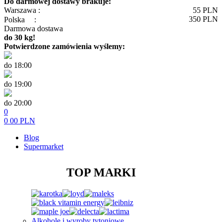
Do darmowej dostawy brakuje:
Warszawa :
55
PLN
350
PLN
Polska
:
Darmowa dostawa
do 30 kg!
Potwierdzone zamówienia wyślemy:
do 18:00
do 19:00
do 20:00
0
0
00
PLN
Blog
Supermarket
TOP MARKI
Alkohole i wyroby tytoniowe