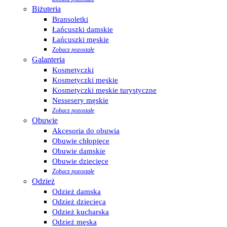
Biżuteria
Bransoletki
Łańcuszki damskie
Łańcuszki męskie
Zobacz pozostałe
Galanteria
Kosmetyczki
Kosmetyczki męskie
Kosmetyczki męskie turystyczne
Nessesery męskie
Zobacz pozostałe
Obuwie
Akcesoria do obuwia
Obuwie chłopięce
Obuwie damskie
Obuwie dziecięce
Zobacz pozostałe
Odzież
Odzież damska
Odzież dziecięca
Odzież kucharska
Odzież męska