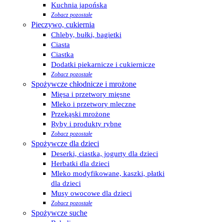
Kuchnia japońska
Zobacz pozostałe
Pieczywo, cukiernia
Chleby, bułki, bagietki
Ciasta
Ciastka
Dodatki piekarnicze i cukiernicze
Zobacz pozostałe
Spożywcze chłodnicze i mrożone
Mięsa i przetwory mięsne
Mleko i przetwory mleczne
Przekąski mrożone
Ryby i produkty rybne
Zobacz pozostałe
Spożywcze dla dzieci
Deserki, ciastka, jogurty dla dzieci
Herbatki dla dzieci
Mleko modyfikowane, kaszki, płatki
dla dzieci
Musy owocowe dla dzieci
Zobacz pozostałe
Spożywcze suche