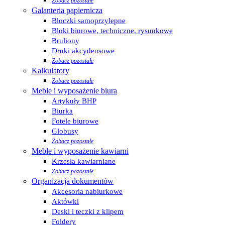
Zobacz pozostałe
Galanteria papiernicza
Bloczki samoprzylepne
Bloki biurowe, techniczne, rysunkowe
Bruliony
Druki akcydensowe
Zobacz pozostałe
Kalkulatory
Zobacz pozostałe
Meble i wyposażenie biura
Artykuły BHP
Biurka
Fotele biurowe
Globusy
Zobacz pozostałe
Meble i wyposażenie kawiarni
Krzesła kawiarniane
Zobacz pozostałe
Organizacja dokumentów
Akcesoria nabiurkowe
Aktówki
Deski i teczki z klipem
Foldery