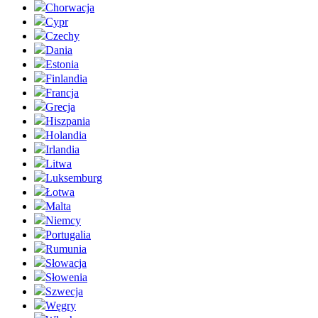
Chorwacja
Cypr
Czechy
Dania
Estonia
Finlandia
Francja
Grecja
Hiszpania
Holandia
Irlandia
Litwa
Luksemburg
Łotwa
Malta
Niemcy
Portugalia
Rumunia
Słowacja
Słowenia
Szwecja
Węgry