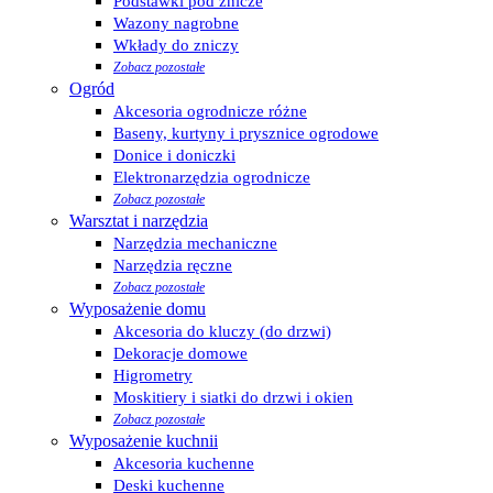
Podstawki pod znicze
Wazony nagrobne
Wkłady do zniczy
Zobacz pozostałe
Ogród
Akcesoria ogrodnicze różne
Baseny, kurtyny i prysznice ogrodowe
Donice i doniczki
Elektronarzędzia ogrodnicze
Zobacz pozostałe
Warsztat i narzędzia
Narzędzia mechaniczne
Narzędzia ręczne
Zobacz pozostałe
Wyposażenie domu
Akcesoria do kluczy (do drzwi)
Dekoracje domowe
Higrometry
Moskitiery i siatki do drzwi i okien
Zobacz pozostałe
Wyposażenie kuchnii
Akcesoria kuchenne
Deski kuchenne