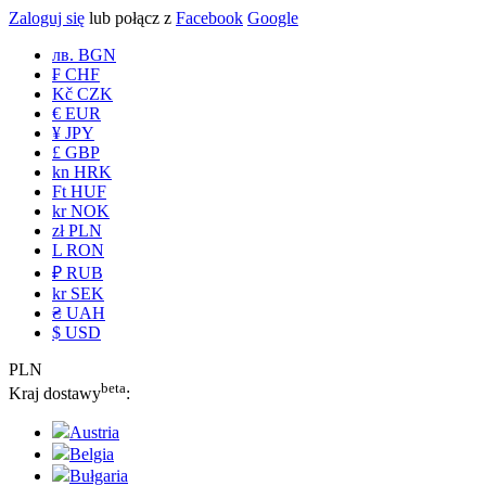
Zaloguj się
lub połącz z
Facebook
Google
лв. BGN
₣ CHF
Kč CZK
€ EUR
¥ JPY
£ GBP
kn HRK
Ft HUF
kr NOK
zł PLN
L RON
₽ RUB
kr SEK
₴ UAH
$ USD
PLN
beta
Kraj dostawy
:
Austria
Belgia
Bułgaria