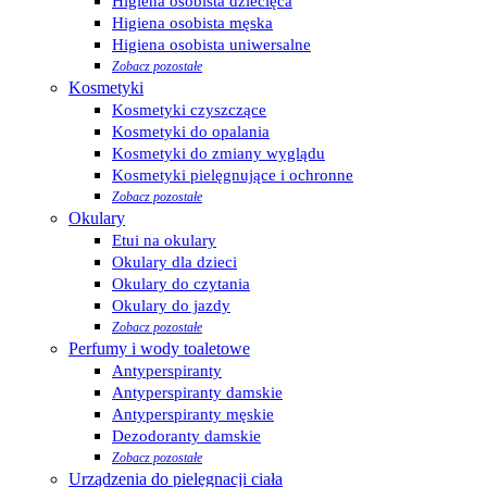
Higiena osobista dziecięca
Higiena osobista męska
Higiena osobista uniwersalne
Zobacz pozostałe
Kosmetyki
Kosmetyki czyszczące
Kosmetyki do opalania
Kosmetyki do zmiany wyglądu
Kosmetyki pielęgnujące i ochronne
Zobacz pozostałe
Okulary
Etui na okulary
Okulary dla dzieci
Okulary do czytania
Okulary do jazdy
Zobacz pozostałe
Perfumy i wody toaletowe
Antyperspiranty
Antyperspiranty damskie
Antyperspiranty męskie
Dezodoranty damskie
Zobacz pozostałe
Urządzenia do pielęgnacji ciała