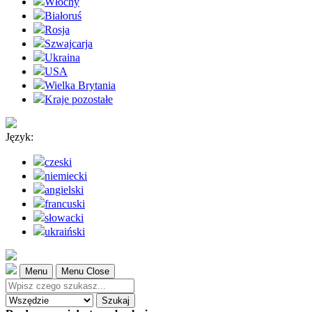
Włochy
Białoruś
Rosja
Szwajcarja
Ukraina
USA
Wielka Brytania
Kraje pozostałe
Język:
czeski
niemiecki
angielski
francuski
słowacki
ukraiński
Menu
Menu Close
Szukaj