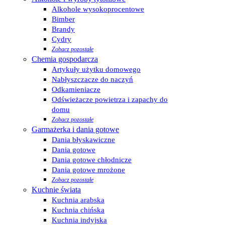
Alkohole wysokoprocentowe
Bimber
Brandy
Cydry
Zobacz pozostałe
Chemia gospodarcza
Artykuły użytku domowego
Nabłyszczacze do naczyń
Odkamieniacze
Odświeżacze powietrza i zapachy do
domu
Zobacz pozostałe
Garmażerka i dania gotowe
Dania błyskawiczne
Dania gotowe
Dania gotowe chłodnicze
Dania gotowe mrożone
Zobacz pozostałe
Kuchnie świata
Kuchnia arabska
Kuchnia chińska
Kuchnia indyjska