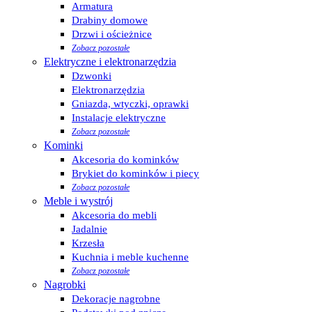
Armatura
Drabiny domowe
Drzwi i ościeżnice
Zobacz pozostałe
Elektryczne i elektronarzędzia
Dzwonki
Elektronarzędzia
Gniazda, wtyczki, oprawki
Instalacje elektryczne
Zobacz pozostałe
Kominki
Akcesoria do kominków
Brykiet do kominków i piecy
Zobacz pozostałe
Meble i wystrój
Akcesoria do mebli
Jadalnie
Krzesła
Kuchnia i meble kuchenne
Zobacz pozostałe
Nagrobki
Dekoracje nagrobne