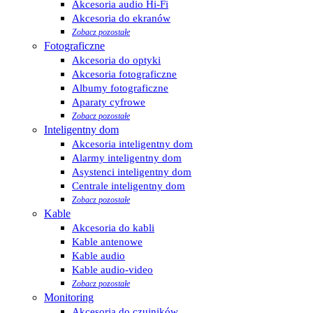
Akcesoria audio Hi-Fi
Akcesoria do ekranów
Zobacz pozostałe
Fotograficzne
Akcesoria do optyki
Akcesoria fotograficzne
Albumy fotograficzne
Aparaty cyfrowe
Zobacz pozostałe
Inteligentny dom
Akcesoria inteligentny dom
Alarmy inteligentny dom
Asystenci inteligentny dom
Centrale inteligentny dom
Zobacz pozostałe
Kable
Akcesoria do kabli
Kable antenowe
Kable audio
Kable audio-video
Zobacz pozostałe
Monitoring
Akcesoria do czujników