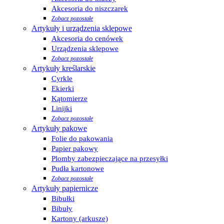
Akcesoria do niszczarek
Zobacz pozostałe
Artykuły i urządzenia sklepowe
Akcesoria do cenówek
Urządzenia sklepowe
Zobacz pozostałe
Artykuły kreślarskie
Cyrkle
Ekierki
Kątomierze
Linijki
Zobacz pozostałe
Artykuły pakowe
Folie do pakowania
Papier pakowy
Plomby zabezpieczające na przesyłki
Pudła kartonowe
Zobacz pozostałe
Artykuły papiernicze
Bibułki
Bibuły
Kartony (arkusze)