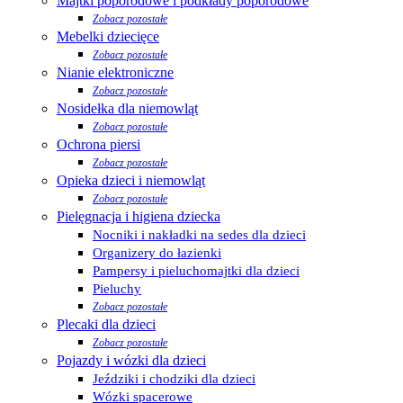
Majtki poporodowe i podkłady poporodowe
Zobacz pozostałe
Mebelki dziecięce
Zobacz pozostałe
Nianie elektroniczne
Zobacz pozostałe
Nosidełka dla niemowląt
Zobacz pozostałe
Ochrona piersi
Zobacz pozostałe
Opieka dzieci i niemowląt
Zobacz pozostałe
Pielęgnacja i higiena dziecka
Nocniki i nakładki na sedes dla dzieci
Organizery do łazienki
Pampersy i pieluchomajtki dla dzieci
Pieluchy
Zobacz pozostałe
Plecaki dla dzieci
Zobacz pozostałe
Pojazdy i wózki dla dzieci
Jeździki i chodziki dla dzieci
Wózki spacerowe