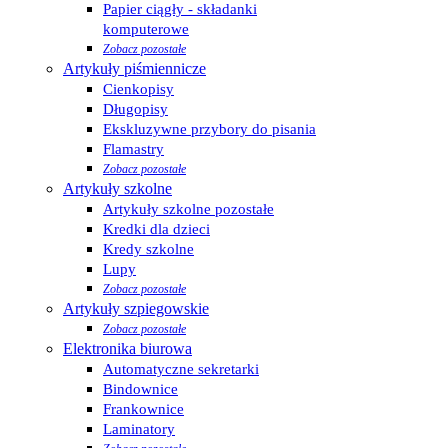
Papier ciągły - składanki
komputerowe
Zobacz pozostałe
Artykuły piśmiennicze
Cienkopisy
Długopisy
Ekskluzywne przybory do pisania
Flamastry
Zobacz pozostałe
Artykuły szkolne
Artykuły szkolne pozostałe
Kredki dla dzieci
Kredy szkolne
Lupy
Zobacz pozostałe
Artykuły szpiegowskie
Zobacz pozostałe
Elektronika biurowa
Automatyczne sekretarki
Bindownice
Frankownice
Laminatory