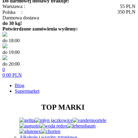
Do darmowej dostawy brakuje:
Warszawa :
55
PLN
350
PLN
Polska
:
Darmowa dostawa
do 30 kg!
Potwierdzone zamówienia wyślemy:
do 18:00
do 19:00
do 20:00
0
0
00
PLN
Blog
Supermarket
TOP MARKI
Alkohole i wyroby tytoniowe