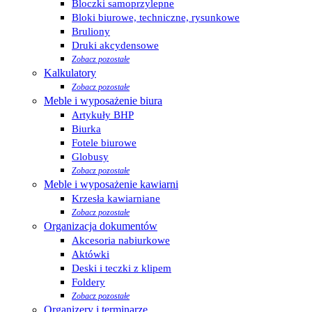
Bloczki samoprzylepne
Bloki biurowe, techniczne, rysunkowe
Bruliony
Druki akcydensowe
Zobacz pozostałe
Kalkulatory
Zobacz pozostałe
Meble i wyposażenie biura
Artykuły BHP
Biurka
Fotele biurowe
Globusy
Zobacz pozostałe
Meble i wyposażenie kawiarni
Krzesła kawiarniane
Zobacz pozostałe
Organizacja dokumentów
Akcesoria nabiurkowe
Aktówki
Deski i teczki z klipem
Foldery
Zobacz pozostałe
Organizery i terminarze