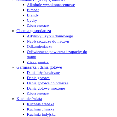
Alkohole wysokoprocentowe
Bimber
Brandy
Cydry
Zobacz pozostałe
Chemia gospodarcza
Artykuły użytku domowego
Nabłyszczacze do naczyń
Odkamieniacze
Odświeżacze powietrza i zapachy do
domu
Zobacz pozostałe
Garmażerka i dania gotowe
Dania błyskawiczne
Dania gotowe
Dania gotowe chłodnicze
Dania gotowe mrożone
Zobacz pozostałe
Kuchnie świata
Kuchnia arabska
Kuchnia chińska
Kuchnia indyjska