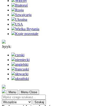
Włochy
Białoruś
Rosja
Szwajcarja
Ukraina
USA
Wielka Brytania
Kraje pozostałe
Język:
czeski
niemiecki
angielski
francuski
słowacki
ukraiński
Menu
Menu Close
Szukaj