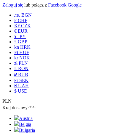
Zaloguj się
lub połącz z
Facebook
Google
лв. BGN
₣ CHF
Kč CZK
€ EUR
¥ JPY
£ GBP
kn HRK
Ft HUF
kr NOK
zł PLN
L RON
₽ RUB
kr SEK
₴ UAH
$ USD
PLN
beta
Kraj dostawy
:
Austria
Belgia
Bułgaria