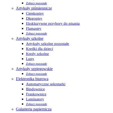
Zobacz pozostałe
Artykuły piśmiennicze
Cienkopisy
Długopisy
Ekskluzywne przybory do pisania
Flamastry
Zobacz pozostałe
Artykuły szkolne
Artykuły szkolne pozostałe
Kredki dla dzieci
Kredy szkolne
Lupy
Zobacz pozostałe
Artykuły szpiegowskie
Zobacz pozostałe
Elektronika biurowa
Automatyczne sekretarki
Bindownice
Frankownice
Laminatory
Zobacz pozostałe
Galanteria papiernicza