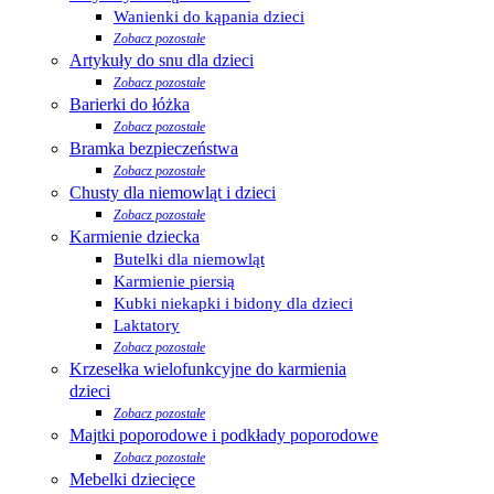
Wanienki do kąpania dzieci
Zobacz pozostałe
Artykuły do snu dla dzieci
Zobacz pozostałe
Barierki do łóżka
Zobacz pozostałe
Bramka bezpieczeństwa
Zobacz pozostałe
Chusty dla niemowląt i dzieci
Zobacz pozostałe
Karmienie dziecka
Butelki dla niemowląt
Karmienie piersią
Kubki niekapki i bidony dla dzieci
Laktatory
Zobacz pozostałe
Krzesełka wielofunkcyjne do karmienia
dzieci
Zobacz pozostałe
Majtki poporodowe i podkłady poporodowe
Zobacz pozostałe
Mebelki dziecięce