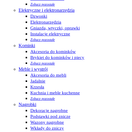
Zobacz pozostałe
Elektryczne i elektronarzędzia
Dzwonki
Elektronarzędzia
Gniazda, wtyczki, oprawki
Instalacje elektryczne
Zobacz pozostałe
Kominki
Akcesoria do kominków
Brykiet do kominków i piecy
Zobacz pozostałe
Meble i wystrój
Akcesoria do mebli
Jadalnie
Krzesła
Kuchnia i meble kuchenne
Zobacz pozostałe
Nagrobki
Dekoracje nagrobne
Podstawki pod znicze
Wazony nagrobne
Wkłady do zniczy