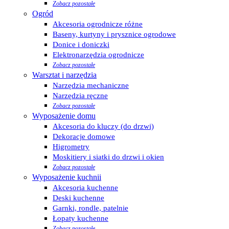
Zobacz pozostałe
Ogród
Akcesoria ogrodnicze różne
Baseny, kurtyny i prysznice ogrodowe
Donice i doniczki
Elektronarzędzia ogrodnicze
Zobacz pozostałe
Warsztat i narzędzia
Narzędzia mechaniczne
Narzędzia ręczne
Zobacz pozostałe
Wyposażenie domu
Akcesoria do kluczy (do drzwi)
Dekoracje domowe
Higrometry
Moskitiery i siatki do drzwi i okien
Zobacz pozostałe
Wyposażenie kuchnii
Akcesoria kuchenne
Deski kuchenne
Garnki, rondle, patelnie
Łopaty kuchenne
Zobacz pozostałe