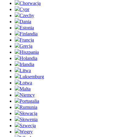
Chorwacja
Cypr
Czechy
Dania
Estonia
Finlandia
Francja
Grecja
Hiszpania
Holandia
Irlandia
Litwa
Luksemburg
Łotwa
Malta
Niemcy
Portugalia
Rumunia
Słowacja
Słowenia
Szwecja
Węgry