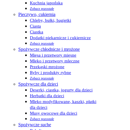
Kuchnia japońska
Zobacz pozostałe
Pieczywo, cukiernia
Chleby, bułki, bagietki
Ciasta
Ciastka
Dodatki piekarnicze i cukiernicze
Zobacz pozostałe
Spożywcze chłodnicze i mrożone
Mięsa i przetwory mięsne
Mleko i przetwory mleczne
Przekąski mrożone
Ryby i produkty rybne
Zobacz pozostałe
Spożywcze dla dzieci
Deserki, ciastka, jogurty dla dzieci
Herbatki dla dzieci
Mleko modyfikowane, kaszki, płatki
dla dzieci
Musy owocowe dla dzieci
Zobacz pozostałe
Spożywcze suche