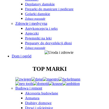
Depilatory damskie
Frezarki do manicure i pedicure
Golarki damskie
Zobacz pozostałe
Zdrowie i medycyna
Antykoncepcja i seks
Apteczki
Pojemniki na leki
Preparaty do dezynfekcji dłoni
Zobacz pozostałe
Dom i ogród
TOP MARKI
Budowa i remont
Akcesoria budowlane
Armatura
Drabiny domowe
Drzwi i ościeżnice