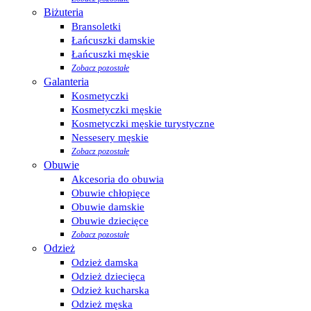
Biżuteria
Bransoletki
Łańcuszki damskie
Łańcuszki męskie
Zobacz pozostałe
Galanteria
Kosmetyczki
Kosmetyczki męskie
Kosmetyczki męskie turystyczne
Nessesery męskie
Zobacz pozostałe
Obuwie
Akcesoria do obuwia
Obuwie chłopięce
Obuwie damskie
Obuwie dziecięce
Zobacz pozostałe
Odzież
Odzież damska
Odzież dziecięca
Odzież kucharska
Odzież męska