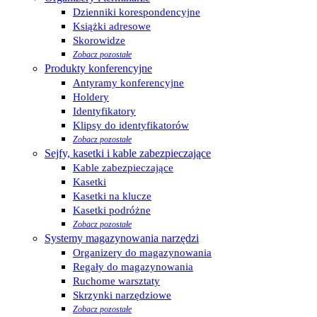
Dzienniki korespondencyjne
Książki adresowe
Skorowidze
Zobacz pozostałe
Produkty konferencyjne
Antyramy konferencyjne
Holdery
Identyfikatory
Klipsy do identyfikatorów
Zobacz pozostałe
Sejfy, kasetki i kable zabezpieczające
Kable zabezpieczające
Kasetki
Kasetki na klucze
Kasetki podróżne
Zobacz pozostałe
Systemy magazynowania narzędzi
Organizery do magazynowania
Regały do magazynowania
Ruchome warsztaty
Skrzynki narzędziowe
Zobacz pozostałe