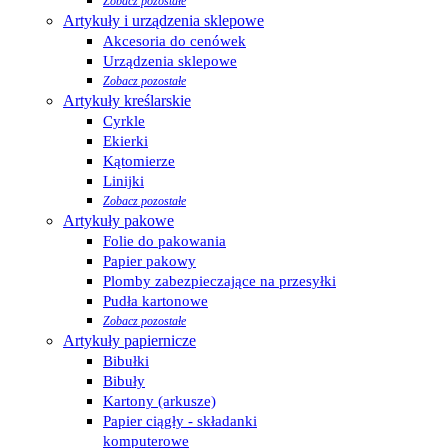
Zobacz pozostałe
Artykuły i urządzenia sklepowe
Akcesoria do cenówek
Urządzenia sklepowe
Zobacz pozostałe
Artykuły kreślarskie
Cyrkle
Ekierki
Kątomierze
Linijki
Zobacz pozostałe
Artykuły pakowe
Folie do pakowania
Papier pakowy
Plomby zabezpieczające na przesyłki
Pudła kartonowe
Zobacz pozostałe
Artykuły papiernicze
Bibułki
Bibuły
Kartony (arkusze)
Papier ciągły - składanki
komputerowe