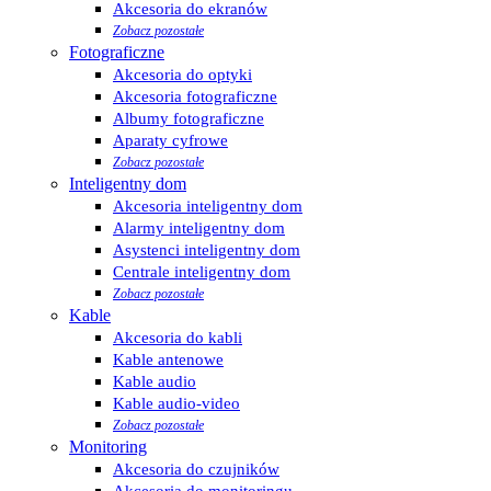
Akcesoria do ekranów
Zobacz pozostałe
Fotograficzne
Akcesoria do optyki
Akcesoria fotograficzne
Albumy fotograficzne
Aparaty cyfrowe
Zobacz pozostałe
Inteligentny dom
Akcesoria inteligentny dom
Alarmy inteligentny dom
Asystenci inteligentny dom
Centrale inteligentny dom
Zobacz pozostałe
Kable
Akcesoria do kabli
Kable antenowe
Kable audio
Kable audio-video
Zobacz pozostałe
Monitoring
Akcesoria do czujników
Akcesoria do monitoringu