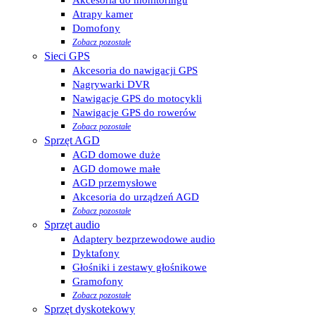
Atrapy kamer
Domofony
Zobacz pozostałe
Sieci GPS
Akcesoria do nawigacji GPS
Nagrywarki DVR
Nawigacje GPS do motocykli
Nawigacje GPS do rowerów
Zobacz pozostałe
Sprzęt AGD
AGD domowe duże
AGD domowe małe
AGD przemysłowe
Akcesoria do urządzeń AGD
Zobacz pozostałe
Sprzęt audio
Adaptery bezprzewodowe audio
Dyktafony
Głośniki i zestawy głośnikowe
Gramofony
Zobacz pozostałe
Sprzęt dyskotekowy