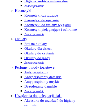
Higiena osobista uniwersalne
Zobacz pozostałe
Kosmetyki
Kosmetyki czyszczące
Kosmetyki do opalania
Kosmetyki do zmiany wyglądu
Kosmetyki pielęgnujące i ochronne
Zobacz pozostałe
Okulary
Etui na okulary
Okulary dla dzieci
Okulary do czytania
Okulary do jazdy
Zobacz pozostałe
Perfumy i wody toaletowe
Antyperspiranty
Antyperspiranty damskie
Antyperspiranty męskie
Dezodoranty damskie
Zobacz pozostałe
Urządzenia do pielęgnacji ciała
Akcesoria do urządzeń do higieny
osobistej