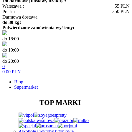
Do darmowej dostawy brakuje:
Warszawa :
55
PLN
350
PLN
Polska
:
Darmowa dostawa
do 30 kg!
Potwierdzone zamówienia wyślemy:
do 18:00
do 19:00
do 20:00
0
0
00
PLN
Blog
Supermarket
TOP MARKI
Alkohole i wyroby tytoniowe