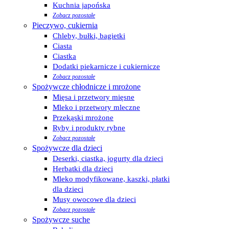
Kuchnia japońska
Zobacz pozostałe
Pieczywo, cukiernia
Chleby, bułki, bagietki
Ciasta
Ciastka
Dodatki piekarnicze i cukiernicze
Zobacz pozostałe
Spożywcze chłodnicze i mrożone
Mięsa i przetwory mięsne
Mleko i przetwory mleczne
Przekąski mrożone
Ryby i produkty rybne
Zobacz pozostałe
Spożywcze dla dzieci
Deserki, ciastka, jogurty dla dzieci
Herbatki dla dzieci
Mleko modyfikowane, kaszki, płatki
dla dzieci
Musy owocowe dla dzieci
Zobacz pozostałe
Spożywcze suche