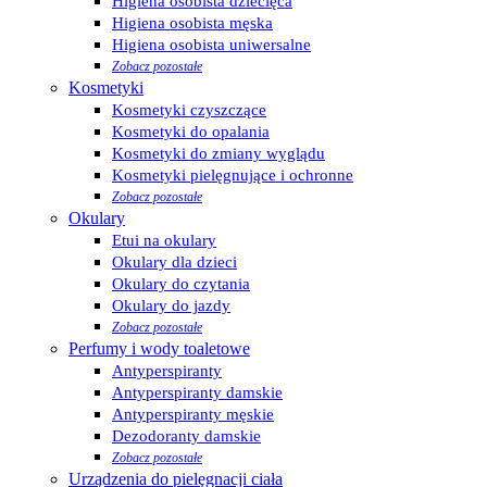
Higiena osobista dziecięca
Higiena osobista męska
Higiena osobista uniwersalne
Zobacz pozostałe
Kosmetyki
Kosmetyki czyszczące
Kosmetyki do opalania
Kosmetyki do zmiany wyglądu
Kosmetyki pielęgnujące i ochronne
Zobacz pozostałe
Okulary
Etui na okulary
Okulary dla dzieci
Okulary do czytania
Okulary do jazdy
Zobacz pozostałe
Perfumy i wody toaletowe
Antyperspiranty
Antyperspiranty damskie
Antyperspiranty męskie
Dezodoranty damskie
Zobacz pozostałe
Urządzenia do pielęgnacji ciała