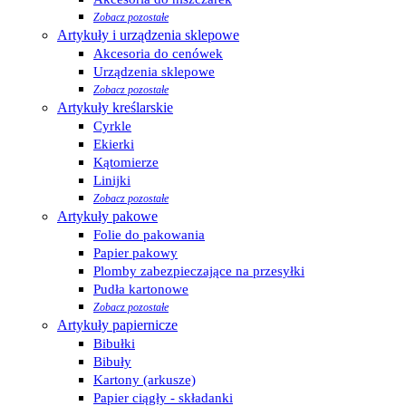
Zobacz pozostałe
Artykuły i urządzenia sklepowe
Akcesoria do cenówek
Urządzenia sklepowe
Zobacz pozostałe
Artykuły kreślarskie
Cyrkle
Ekierki
Kątomierze
Linijki
Zobacz pozostałe
Artykuły pakowe
Folie do pakowania
Papier pakowy
Plomby zabezpieczające na przesyłki
Pudła kartonowe
Zobacz pozostałe
Artykuły papiernicze
Bibułki
Bibuły
Kartony (arkusze)
Papier ciągły - składanki