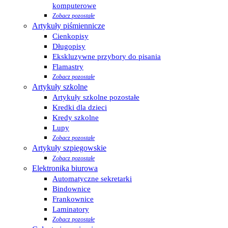
komputerowe
Zobacz pozostałe
Artykuły piśmiennicze
Cienkopisy
Długopisy
Ekskluzywne przybory do pisania
Flamastry
Zobacz pozostałe
Artykuły szkolne
Artykuły szkolne pozostałe
Kredki dla dzieci
Kredy szkolne
Lupy
Zobacz pozostałe
Artykuły szpiegowskie
Zobacz pozostałe
Elektronika biurowa
Automatyczne sekretarki
Bindownice
Frankownice
Laminatory
Zobacz pozostałe