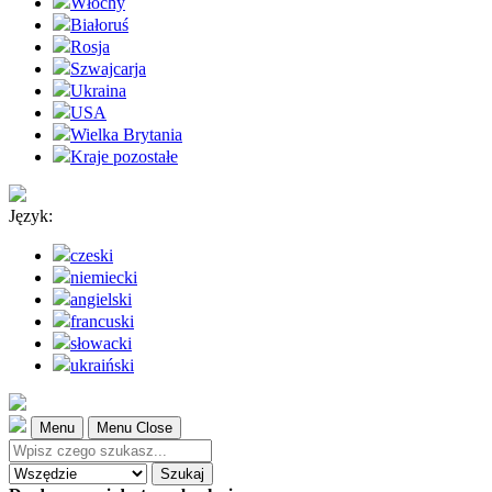
Włochy
Białoruś
Rosja
Szwajcarja
Ukraina
USA
Wielka Brytania
Kraje pozostałe
Język:
czeski
niemiecki
angielski
francuski
słowacki
ukraiński
Menu
Menu Close
Szukaj