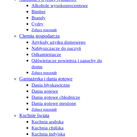
Alkohole wysokoprocentowe
Bimber
Brandy
Cydry
Zobacz pozostałe
Chemia gospodarcza
Artykuły użytku domowego
Nabłyszczacze do naczyń
Odkamieniacze
Odświeżacze powietrza i zapachy do
domu
Zobacz pozostałe
Garmażerka i dania gotowe
Dania błyskawiczne
Dania gotowe
Dania gotowe chłodnicze
Dania gotowe mrożone
Zobacz pozostałe
Kuchnie świata
Kuchnia arabska
Kuchnia chińska
Kuchnia indyjska