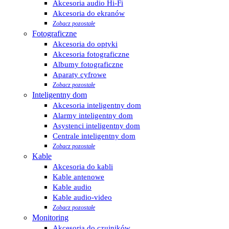
Akcesoria audio Hi-Fi
Akcesoria do ekranów
Zobacz pozostałe
Fotograficzne
Akcesoria do optyki
Akcesoria fotograficzne
Albumy fotograficzne
Aparaty cyfrowe
Zobacz pozostałe
Inteligentny dom
Akcesoria inteligentny dom
Alarmy inteligentny dom
Asystenci inteligentny dom
Centrale inteligentny dom
Zobacz pozostałe
Kable
Akcesoria do kabli
Kable antenowe
Kable audio
Kable audio-video
Zobacz pozostałe
Monitoring
Akcesoria do czujników