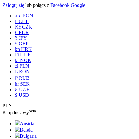
Zaloguj się
lub połącz z
Facebook
Google
лв. BGN
₣ CHF
Kč CZK
€ EUR
¥ JPY
£ GBP
kn HRK
Ft HUF
kr NOK
zł PLN
L RON
₽ RUB
kr SEK
₴ UAH
$ USD
PLN
beta
Kraj dostawy
:
Austria
Belgia
Bułgaria