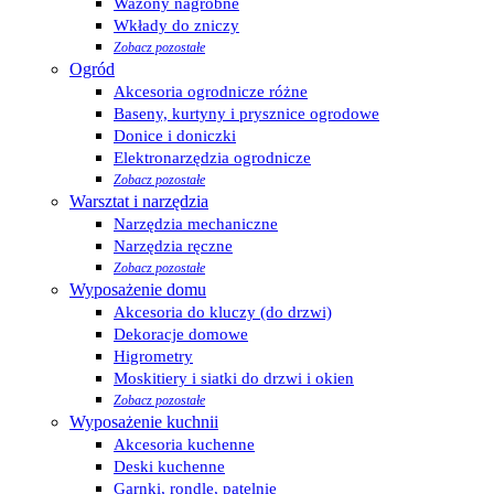
Wazony nagrobne
Wkłady do zniczy
Zobacz pozostałe
Ogród
Akcesoria ogrodnicze różne
Baseny, kurtyny i prysznice ogrodowe
Donice i doniczki
Elektronarzędzia ogrodnicze
Zobacz pozostałe
Warsztat i narzędzia
Narzędzia mechaniczne
Narzędzia ręczne
Zobacz pozostałe
Wyposażenie domu
Akcesoria do kluczy (do drzwi)
Dekoracje domowe
Higrometry
Moskitiery i siatki do drzwi i okien
Zobacz pozostałe
Wyposażenie kuchnii
Akcesoria kuchenne
Deski kuchenne
Garnki, rondle, patelnie