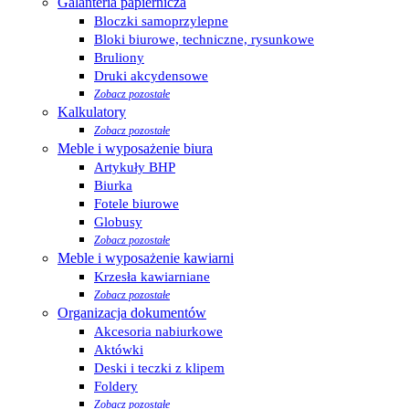
Galanteria papiernicza
Bloczki samoprzylepne
Bloki biurowe, techniczne, rysunkowe
Bruliony
Druki akcydensowe
Zobacz pozostałe
Kalkulatory
Zobacz pozostałe
Meble i wyposażenie biura
Artykuły BHP
Biurka
Fotele biurowe
Globusy
Zobacz pozostałe
Meble i wyposażenie kawiarni
Krzesła kawiarniane
Zobacz pozostałe
Organizacja dokumentów
Akcesoria nabiurkowe
Aktówki
Deski i teczki z klipem
Foldery
Zobacz pozostałe