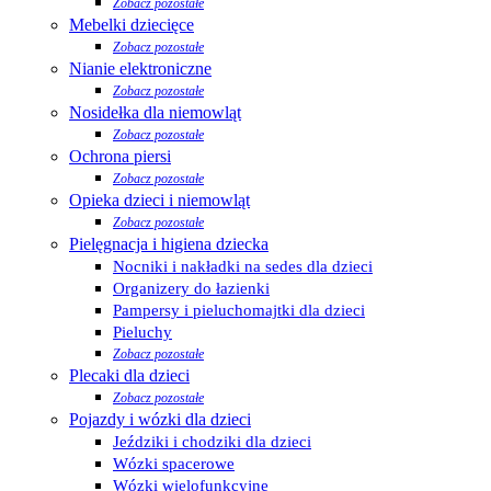
Zobacz pozostałe
Mebelki dziecięce
Zobacz pozostałe
Nianie elektroniczne
Zobacz pozostałe
Nosidełka dla niemowląt
Zobacz pozostałe
Ochrona piersi
Zobacz pozostałe
Opieka dzieci i niemowląt
Zobacz pozostałe
Pielęgnacja i higiena dziecka
Nocniki i nakładki na sedes dla dzieci
Organizery do łazienki
Pampersy i pieluchomajtki dla dzieci
Pieluchy
Zobacz pozostałe
Plecaki dla dzieci
Zobacz pozostałe
Pojazdy i wózki dla dzieci
Jeździki i chodziki dla dzieci
Wózki spacerowe
Wózki wielofunkcyjne