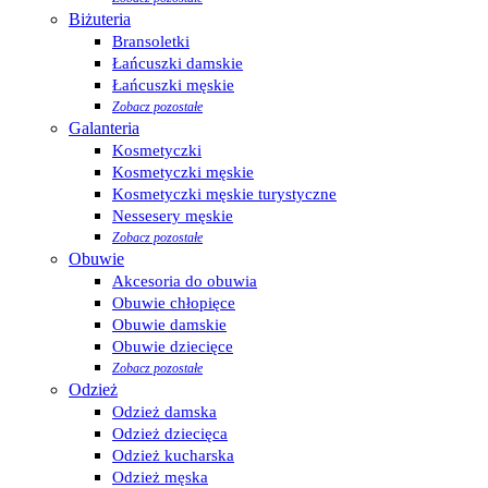
Biżuteria
Bransoletki
Łańcuszki damskie
Łańcuszki męskie
Zobacz pozostałe
Galanteria
Kosmetyczki
Kosmetyczki męskie
Kosmetyczki męskie turystyczne
Nessesery męskie
Zobacz pozostałe
Obuwie
Akcesoria do obuwia
Obuwie chłopięce
Obuwie damskie
Obuwie dziecięce
Zobacz pozostałe
Odzież
Odzież damska
Odzież dziecięca
Odzież kucharska
Odzież męska