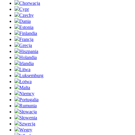
Chorwacja
Cypr
Czechy
Dania
Estonia
Finlandia
Francja
Grecja
Hiszpania
Holandia
Irlandia
Litwa
Luksemburg
Łotwa
Malta
Niemcy
Portugalia
Rumunia
Słowacja
Słowenia
Szwecja
Węgry