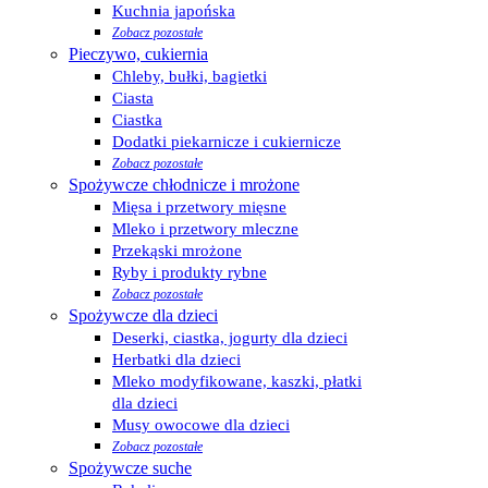
Kuchnia japońska
Zobacz pozostałe
Pieczywo, cukiernia
Chleby, bułki, bagietki
Ciasta
Ciastka
Dodatki piekarnicze i cukiernicze
Zobacz pozostałe
Spożywcze chłodnicze i mrożone
Mięsa i przetwory mięsne
Mleko i przetwory mleczne
Przekąski mrożone
Ryby i produkty rybne
Zobacz pozostałe
Spożywcze dla dzieci
Deserki, ciastka, jogurty dla dzieci
Herbatki dla dzieci
Mleko modyfikowane, kaszki, płatki
dla dzieci
Musy owocowe dla dzieci
Zobacz pozostałe
Spożywcze suche