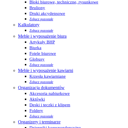
Bloki biurowe, techniczne, rysunkowe
Bruliony
Druki akcydensowe
Zobacz pozostałe
Kalkulatory
Zobacz pozostałe
Meble i wyposażenie biura
Artykuły BHP
Biurka
Fotele biurowe
Globusy
Zobacz pozostałe
Meble i wyposażenie kawiarni
Krzesła kawiarniane
Zobacz pozostałe
Organizacja dokumentów
Akcesoria nabiurkowe
Aktówki
Deski i teczki z klipem
Foldery
Zobacz pozostałe
Organizery i terminarze
Dzienniki korespondencyjne