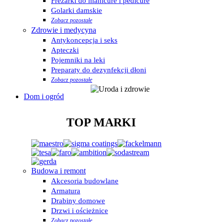
Frezarki do manicure i pedicure
Golarki damskie
Zobacz pozostałe
Zdrowie i medycyna
Antykoncepcja i seks
Apteczki
Pojemniki na leki
Preparaty do dezynfekcji dłoni
Zobacz pozostałe
Dom i ogród
TOP MARKI
Budowa i remont
Akcesoria budowlane
Armatura
Drabiny domowe
Drzwi i ościeżnice
Zobacz pozostałe