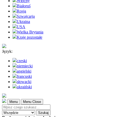
Włochy
Białoruś
Rosja
Szwajcarja
Ukraina
USA
Wielka Brytania
Kraje pozostałe
Język:
czeski
niemiecki
angielski
francuski
słowacki
ukraiński
Menu
Menu Close
Szukaj