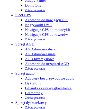
Atrapy kamer
Domofony
Zobacz pozostałe
Sieci GPS
Akcesoria do nawigacji GPS
Nagrywarki DVR
Nawigacje GPS do motocykli
Nawigacje GPS do rowerów
Zobacz pozostałe
Sprzęt AGD
AGD domowe duże
AGD domowe małe
AGD przemysłowe
Akcesoria do urządzeń AGD
Zobacz pozostałe
Sprzęt audio
Adaptery bezprzewodowe audio
Dyktafony
Głośniki i zestawy głośnikowe
Gramofony
Zobacz pozostałe
Sprzęt dyskotekowy
Zobacz pozostałe