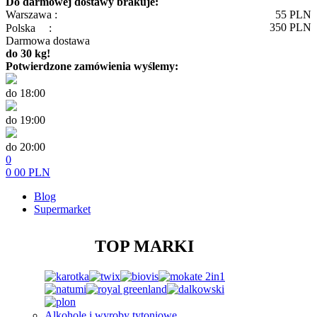
Do darmowej dostawy brakuje:
Warszawa :
55
PLN
350
PLN
Polska
:
Darmowa dostawa
do 30 kg!
Potwierdzone zamówienia wyślemy:
do 18:00
do 19:00
do 20:00
0
0
00
PLN
Blog
Supermarket
TOP MARKI
Alkohole i wyroby tytoniowe