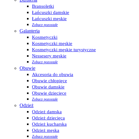
Bransoletki
Łańcuszki damskie
Łańcuszki męskie
Zobacz pozostałe
Galanteria
Kosmetyczki
Kosmetyczki męskie
Kosmetyczki męskie turystyczne
Nessesery męskie
Zobacz pozostałe
Obuwie
Akcesoria do obuwia
Obuwie chłopięce
Obuwie damskie
Obuwie dziecięce
Zobacz pozostałe
Odzież
Odzież damska
Odzież dziecięca
Odzież kucharska
Odzież męska
Zobacz pozostałe