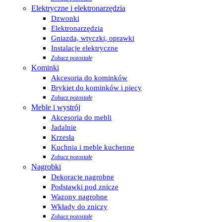
Elektryczne i elektronarzędzia
Dzwonki
Elektronarzędzia
Gniazda, wtyczki, oprawki
Instalacje elektryczne
Zobacz pozostałe
Kominki
Akcesoria do kominków
Brykiet do kominków i piecy
Zobacz pozostałe
Meble i wystrój
Akcesoria do mebli
Jadalnie
Krzesła
Kuchnia i meble kuchenne
Zobacz pozostałe
Nagrobki
Dekoracje nagrobne
Podstawki pod znicze
Wazony nagrobne
Wkłady do zniczy
Zobacz pozostałe