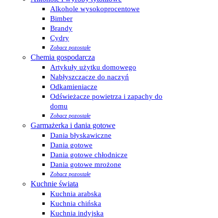
Alkohole wysokoprocentowe
Bimber
Brandy
Cydry
Zobacz pozostałe
Chemia gospodarcza
Artykuły użytku domowego
Nabłyszczacze do naczyń
Odkamieniacze
Odświeżacze powietrza i zapachy do
domu
Zobacz pozostałe
Garmażerka i dania gotowe
Dania błyskawiczne
Dania gotowe
Dania gotowe chłodnicze
Dania gotowe mrożone
Zobacz pozostałe
Kuchnie świata
Kuchnia arabska
Kuchnia chińska
Kuchnia indyjska