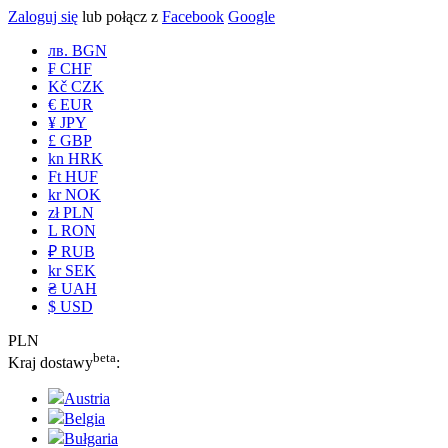
Zaloguj się
lub połącz z
Facebook
Google
лв. BGN
₣ CHF
Kč CZK
€ EUR
¥ JPY
£ GBP
kn HRK
Ft HUF
kr NOK
zł PLN
L RON
₽ RUB
kr SEK
₴ UAH
$ USD
PLN
beta
Kraj dostawy
:
Austria
Belgia
Bułgaria