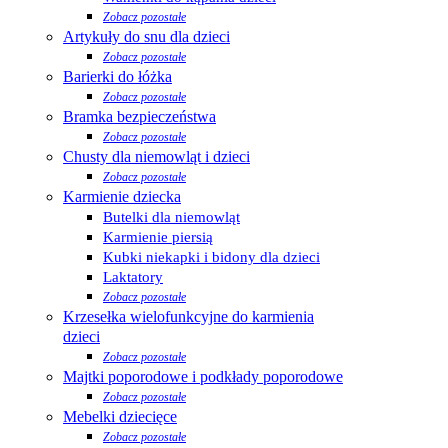
Zobacz pozostałe
Artykuły do snu dla dzieci
Zobacz pozostałe
Barierki do łóżka
Zobacz pozostałe
Bramka bezpieczeństwa
Zobacz pozostałe
Chusty dla niemowląt i dzieci
Zobacz pozostałe
Karmienie dziecka
Butelki dla niemowląt
Karmienie piersią
Kubki niekapki i bidony dla dzieci
Laktatory
Zobacz pozostałe
Krzesełka wielofunkcyjne do karmienia
dzieci
Zobacz pozostałe
Majtki poporodowe i podkłady poporodowe
Zobacz pozostałe
Mebelki dziecięce
Zobacz pozostałe