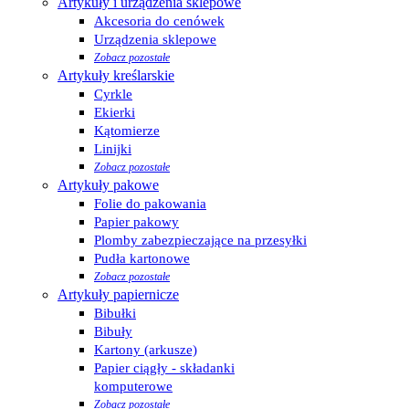
Artykuły i urządzenia sklepowe
Akcesoria do cenówek
Urządzenia sklepowe
Zobacz pozostałe
Artykuły kreślarskie
Cyrkle
Ekierki
Kątomierze
Linijki
Zobacz pozostałe
Artykuły pakowe
Folie do pakowania
Papier pakowy
Plomby zabezpieczające na przesyłki
Pudła kartonowe
Zobacz pozostałe
Artykuły papiernicze
Bibułki
Bibuły
Kartony (arkusze)
Papier ciągły - składanki
komputerowe
Zobacz pozostałe