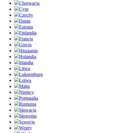
Chorwacja
Cypr
Czechy
Dania
Estonia
Finlandia
Francja
Grecja
Hiszpania
Holandia
Irlandia
Litwa
Luksemburg
Łotwa
Malta
Niemcy
Portugalia
Rumunia
Słowacja
Słowenia
Szwecja
Węgry