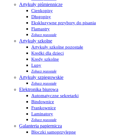
Artykuły piśmiennicze
Cienkopisy
Długopisy
Ekskluzywne przybory do pisania
Flamastry
Zobacz pozostałe
Artykuły szkolne
Artykuły szkolne pozostałe
Kredki dla dzieci
Kredy szkolne
Lupy
Zobacz pozostałe
Artykuły szpiegowskie
Zobacz pozostałe
Elektronika biurowa
Automatyczne sekretarki
Bindownice
Frankownice
Laminatory
Zobacz pozostałe
Galanteria papiernicza
Bloczki samoprzylepne