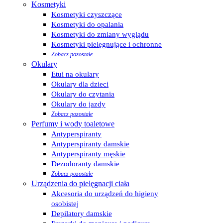
Kosmetyki
Kosmetyki czyszczące
Kosmetyki do opalania
Kosmetyki do zmiany wyglądu
Kosmetyki pielęgnujące i ochronne
Zobacz pozostałe
Okulary
Etui na okulary
Okulary dla dzieci
Okulary do czytania
Okulary do jazdy
Zobacz pozostałe
Perfumy i wody toaletowe
Antyperspiranty
Antyperspiranty damskie
Antyperspiranty męskie
Dezodoranty damskie
Zobacz pozostałe
Urządzenia do pielęgnacji ciała
Akcesoria do urządzeń do higieny
osobistej
Depilatory damskie