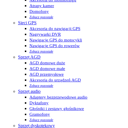
Atrapy kamer
Domofony
Zobacz pozostałe
Sieci GPS
Akcesoria do nawigacji GPS
Nagrywarki DVR
Nawigacje GPS do motocykli
Nawigacje GPS do rowerów
Zobacz pozostałe
Sprzęt AGD
AGD domowe duże
AGD domowe małe
AGD przemysłowe
Akcesoria do urządzeń AGD
Zobacz pozostałe
Sprzęt audio
Adaptery bezprzewodowe audio
Dyktafony
Głośniki i zestawy głośnikowe
Gramofony
Zobacz pozostałe
Sprzęt dyskotekowy