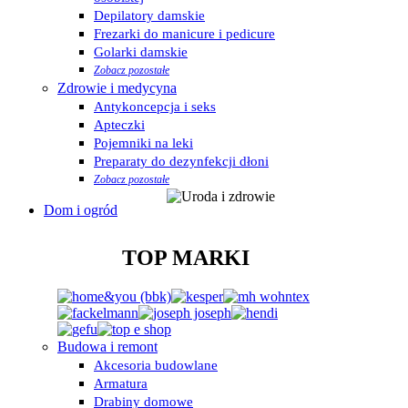
Depilatory damskie
Frezarki do manicure i pedicure
Golarki damskie
Zobacz pozostałe
Zdrowie i medycyna
Antykoncepcja i seks
Apteczki
Pojemniki na leki
Preparaty do dezynfekcji dłoni
Zobacz pozostałe
Dom i ogród
TOP MARKI
Budowa i remont
Akcesoria budowlane
Armatura
Drabiny domowe