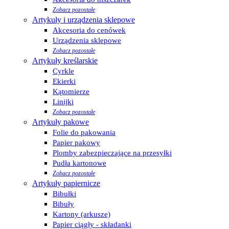
Zobacz pozostałe
Artykuły i urządzenia sklepowe
Akcesoria do cenówek
Urządzenia sklepowe
Zobacz pozostałe
Artykuły kreślarskie
Cyrkle
Ekierki
Kątomierze
Linijki
Zobacz pozostałe
Artykuły pakowe
Folie do pakowania
Papier pakowy
Plomby zabezpieczające na przesyłki
Pudła kartonowe
Zobacz pozostałe
Artykuły papiernicze
Bibułki
Bibuły
Kartony (arkusze)
Papier ciągły - składanki