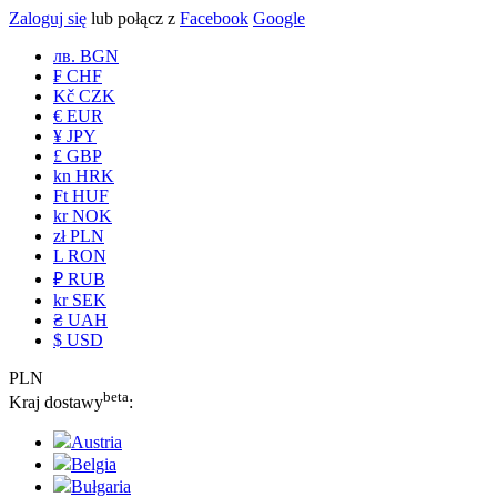
Zaloguj się
lub połącz z
Facebook
Google
лв. BGN
₣ CHF
Kč CZK
€ EUR
¥ JPY
£ GBP
kn HRK
Ft HUF
kr NOK
zł PLN
L RON
₽ RUB
kr SEK
₴ UAH
$ USD
PLN
beta
Kraj dostawy
:
Austria
Belgia
Bułgaria