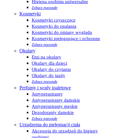
Higiena osobista uniwersalne
Zobacz pozostałe
Kosmetyki
Kosmetyki czyszczące
Kosmetyki do opalania
Kosmetyki do zmiany wyglądu
Kosmetyki pielęgnujące i ochronne
Zobacz pozostałe
Okulary
Etui na okulary
Okulary dla dzieci
Okulary do czytania
Okulary do jazdy
Zobacz pozostałe
Perfumy i wody toaletowe
Antyperspiranty
Antyperspiranty damskie
Antyperspiranty męskie
Dezodoranty damskie
Zobacz pozostałe
Urządzenia do pielęgnacji ciała
Akcesoria do urządzeń do higieny
osobistej