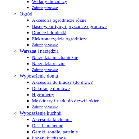
Wkłady do zniczy
Zobacz pozostałe
Ogród
Akcesoria ogrodnicze różne
Baseny, kurtyny i prysznice ogrodowe
Donice i doniczki
Elektronarzędzia ogrodnicze
Zobacz pozostałe
Warsztat i narzędzia
Narzędzia mechaniczne
Narzędzia ręczne
Zobacz pozostałe
Wyposażenie domu
Akcesoria do kluczy (do drzwi)
Dekoracje domowe
Higrometry
Moskitiery i siatki do drzwi i okien
Zobacz pozostałe
Wyposażenie kuchnii
Akcesoria kuchenne
Deski kuchenne
Garnki, rondle, patelnie
Łopaty kuchenne