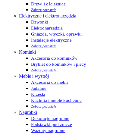
Drzwi i ościeżnice
Zobacz pozostałe
Elektryczne i elektronarzędzia
Dzwonki
Elektronarzędzia
Gniazda, wtyczki, oprawki
Instalacje elektryczne
Zobacz pozostałe
Kominki
Akcesoria do kominków
Brykiet do kominków i piecy
Zobacz pozostałe
Meble i wystrój
Akcesoria do mebli
Jadalnie
Krzesła
Kuchnia i meble kuchenne
Zobacz pozostałe
Nagrobki
Dekoracje nagrobne
Podstawki pod znicze
Wazony nagrobne