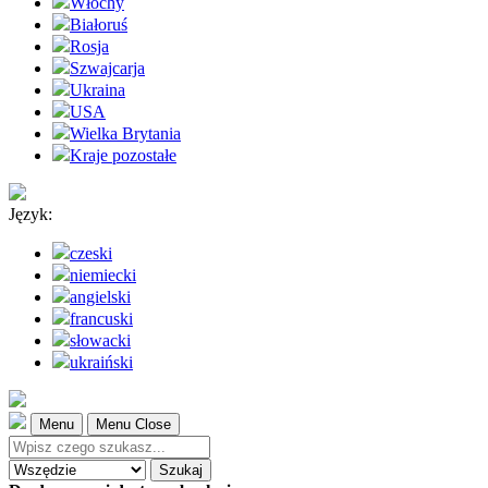
Włochy
Białoruś
Rosja
Szwajcarja
Ukraina
USA
Wielka Brytania
Kraje pozostałe
Język:
czeski
niemiecki
angielski
francuski
słowacki
ukraiński
Menu
Menu Close
Szukaj