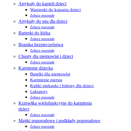
Artykuły do kąpieli dzieci
Wanienki do kąpania dzieci
Zobacz pozostałe
Artykuły do snu dla dzieci
Zobacz pozostałe
Barierki do łóżka
Zobacz pozostałe
Bramka bezpieczeństwa
Zobacz pozostałe
Chusty dla niemowląt i dzieci
Zobacz pozostałe
Karmienie dziecka
Butelki dla niemowląt
Karmienie piersią
Kubki niekapki i bidony dla dzieci
Laktatory
Zobacz pozostałe
Krzesełka wielofunkcyjne do karmienia
dzieci
Zobacz pozostałe
Majtki poporodowe i podkłady poporodowe
Zobacz pozostałe