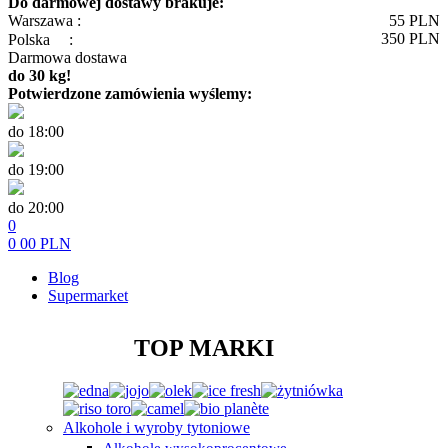
Do darmowej dostawy brakuje:
Warszawa :
55
PLN
350
PLN
Polska
:
Darmowa dostawa
do 30 kg!
Potwierdzone zamówienia wyślemy:
do 18:00
do 19:00
do 20:00
0
0
00
PLN
Blog
Supermarket
TOP MARKI
Alkohole i wyroby tytoniowe