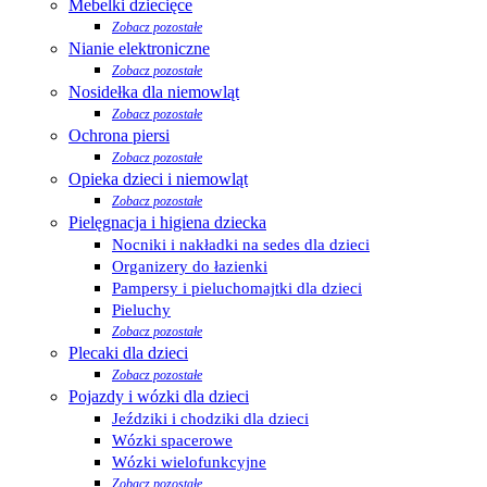
Mebelki dziecięce
Zobacz pozostałe
Nianie elektroniczne
Zobacz pozostałe
Nosidełka dla niemowląt
Zobacz pozostałe
Ochrona piersi
Zobacz pozostałe
Opieka dzieci i niemowląt
Zobacz pozostałe
Pielęgnacja i higiena dziecka
Nocniki i nakładki na sedes dla dzieci
Organizery do łazienki
Pampersy i pieluchomajtki dla dzieci
Pieluchy
Zobacz pozostałe
Plecaki dla dzieci
Zobacz pozostałe
Pojazdy i wózki dla dzieci
Jeździki i chodziki dla dzieci
Wózki spacerowe
Wózki wielofunkcyjne
Zobacz pozostałe