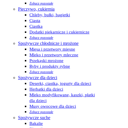
Zobacz pozostałe
Pieczywo, cukiernia
Chleby, bułki, bagietki
Ciasta
Ciastka
Dodatki piekarnicze i cukiernicze
Zobacz pozostałe
Spożywcze chłodnicze i mrożone
Mięsa i przetwory mięsne
Mleko i przetwory mleczne
Przekąski mrożone
Ryby i produkty rybne
Zobacz pozostałe
Spożywcze dla dzieci
Deserki, ciastka, jogurty dla dzieci
Herbatki dla dzieci
Mleko modyfikowane, kaszki, płatki
dla dzieci
Musy owocowe dla dzieci
Zobacz pozostałe
Spożywcze suche
Bakalie