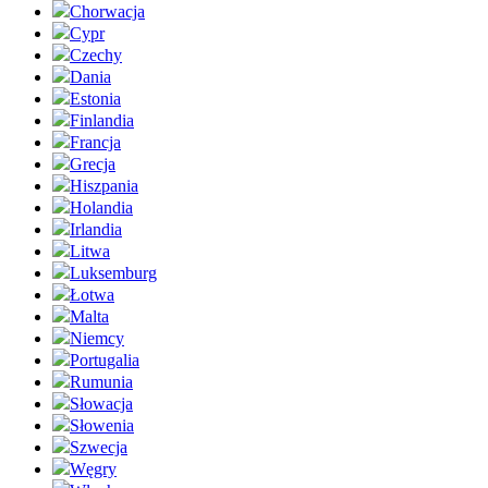
Chorwacja
Cypr
Czechy
Dania
Estonia
Finlandia
Francja
Grecja
Hiszpania
Holandia
Irlandia
Litwa
Luksemburg
Łotwa
Malta
Niemcy
Portugalia
Rumunia
Słowacja
Słowenia
Szwecja
Węgry