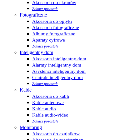
Akcesoria do ekranów
Zobacz pozostałe
Fotograficzne
Akcesoria do optyki
Akcesoria fotograficzne
Albumy fotograficzne
Aparaty cyfrowe
Zobacz pozostałe
Inteligentny dom
Akcesoria inteligentny dom
Alarmy inteligentny dom
Asystenci inteligentny dom
Centrale inteligentny dom
Zobacz pozostałe
Kable
Akcesoria do kabli
Kable antenowe
Kable audio
Kable audio-video
Zobacz pozostałe
Monitoring
Akcesoria do czujników
Akcesoria do monitoringu