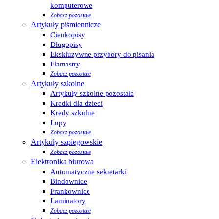
komputerowe
Zobacz pozostałe
Artykuły piśmiennicze
Cienkopisy
Długopisy
Ekskluzywne przybory do pisania
Flamastry
Zobacz pozostałe
Artykuły szkolne
Artykuły szkolne pozostałe
Kredki dla dzieci
Kredy szkolne
Lupy
Zobacz pozostałe
Artykuły szpiegowskie
Zobacz pozostałe
Elektronika biurowa
Automatyczne sekretarki
Bindownice
Frankownice
Laminatory
Zobacz pozostałe