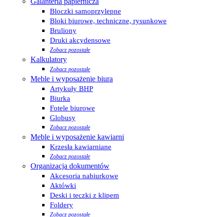
Galanteria papiernicza
Bloczki samoprzylepne
Bloki biurowe, techniczne, rysunkowe
Bruliony
Druki akcydensowe
Zobacz pozostałe
Kalkulatory
Zobacz pozostałe
Meble i wyposażenie biura
Artykuły BHP
Biurka
Fotele biurowe
Globusy
Zobacz pozostałe
Meble i wyposażenie kawiarni
Krzesła kawiarniane
Zobacz pozostałe
Organizacja dokumentów
Akcesoria nabiurkowe
Aktówki
Deski i teczki z klipem
Foldery
Zobacz pozostałe