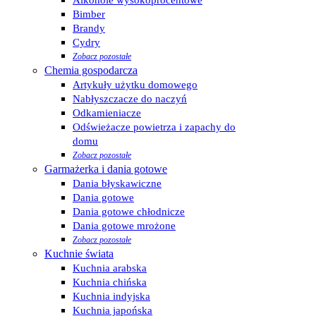
Alkohole wysokoprocentowe
Bimber
Brandy
Cydry
Zobacz pozostałe
Chemia gospodarcza
Artykuły użytku domowego
Nabłyszczacze do naczyń
Odkamieniacze
Odświeżacze powietrza i zapachy do
domu
Zobacz pozostałe
Garmażerka i dania gotowe
Dania błyskawiczne
Dania gotowe
Dania gotowe chłodnicze
Dania gotowe mrożone
Zobacz pozostałe
Kuchnie świata
Kuchnia arabska
Kuchnia chińska
Kuchnia indyjska
Kuchnia japońska