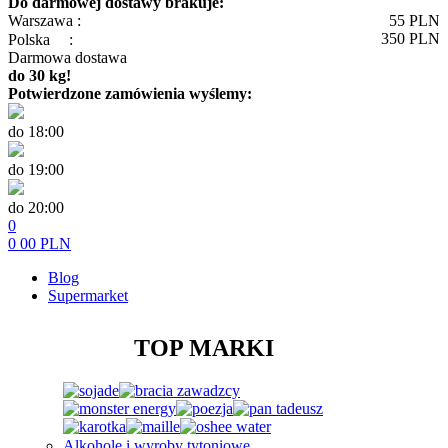
Do darmowej dostawy brakuje:
Warszawa :
55
PLN
350
PLN
Polska
:
Darmowa dostawa
do 30 kg!
Potwierdzone zamówienia wyślemy:
do 18:00
do 19:00
do 20:00
0
0
00
PLN
Blog
Supermarket
TOP MARKI
Alkohole i wyroby tytoniowe