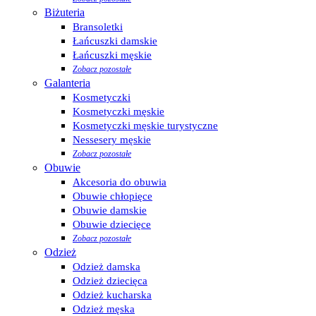
Biżuteria
Bransoletki
Łańcuszki damskie
Łańcuszki męskie
Zobacz pozostałe
Galanteria
Kosmetyczki
Kosmetyczki męskie
Kosmetyczki męskie turystyczne
Nessesery męskie
Zobacz pozostałe
Obuwie
Akcesoria do obuwia
Obuwie chłopięce
Obuwie damskie
Obuwie dziecięce
Zobacz pozostałe
Odzież
Odzież damska
Odzież dziecięca
Odzież kucharska
Odzież męska