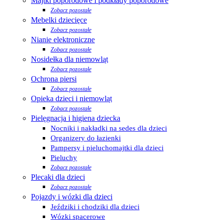
Majtki poporodowe i podkłady poporodowe
Zobacz pozostałe
Mebelki dziecięce
Zobacz pozostałe
Nianie elektroniczne
Zobacz pozostałe
Nosidełka dla niemowląt
Zobacz pozostałe
Ochrona piersi
Zobacz pozostałe
Opieka dzieci i niemowląt
Zobacz pozostałe
Pielęgnacja i higiena dziecka
Nocniki i nakładki na sedes dla dzieci
Organizery do łazienki
Pampersy i pieluchomajtki dla dzieci
Pieluchy
Zobacz pozostałe
Plecaki dla dzieci
Zobacz pozostałe
Pojazdy i wózki dla dzieci
Jeździki i chodziki dla dzieci
Wózki spacerowe