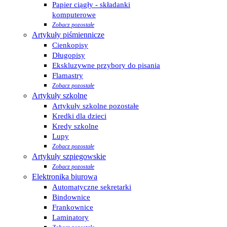
Papier ciągły - składanki
komputerowe
Zobacz pozostałe
Artykuły piśmiennicze
Cienkopisy
Długopisy
Ekskluzywne przybory do pisania
Flamastry
Zobacz pozostałe
Artykuły szkolne
Artykuły szkolne pozostałe
Kredki dla dzieci
Kredy szkolne
Lupy
Zobacz pozostałe
Artykuły szpiegowskie
Zobacz pozostałe
Elektronika biurowa
Automatyczne sekretarki
Bindownice
Frankownice
Laminatory