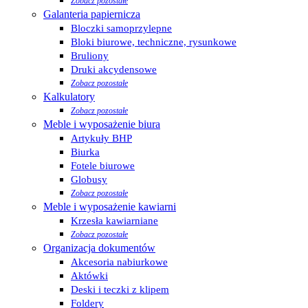
Zobacz pozostałe
Galanteria papiernicza
Bloczki samoprzylepne
Bloki biurowe, techniczne, rysunkowe
Bruliony
Druki akcydensowe
Zobacz pozostałe
Kalkulatory
Zobacz pozostałe
Meble i wyposażenie biura
Artykuły BHP
Biurka
Fotele biurowe
Globusy
Zobacz pozostałe
Meble i wyposażenie kawiarni
Krzesła kawiarniane
Zobacz pozostałe
Organizacja dokumentów
Akcesoria nabiurkowe
Aktówki
Deski i teczki z klipem
Foldery