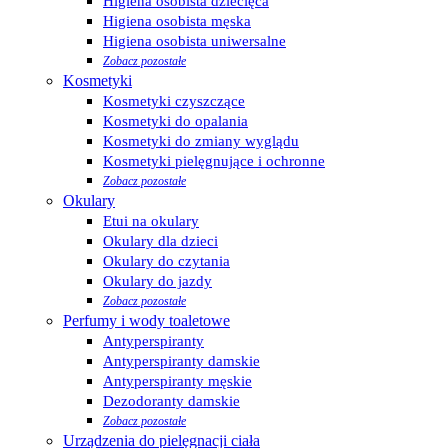
Higiena osobista dziecięca
Higiena osobista męska
Higiena osobista uniwersalne
Zobacz pozostałe
Kosmetyki
Kosmetyki czyszczące
Kosmetyki do opalania
Kosmetyki do zmiany wyglądu
Kosmetyki pielęgnujące i ochronne
Zobacz pozostałe
Okulary
Etui na okulary
Okulary dla dzieci
Okulary do czytania
Okulary do jazdy
Zobacz pozostałe
Perfumy i wody toaletowe
Antyperspiranty
Antyperspiranty damskie
Antyperspiranty męskie
Dezodoranty damskie
Zobacz pozostałe
Urządzenia do pielęgnacji ciała