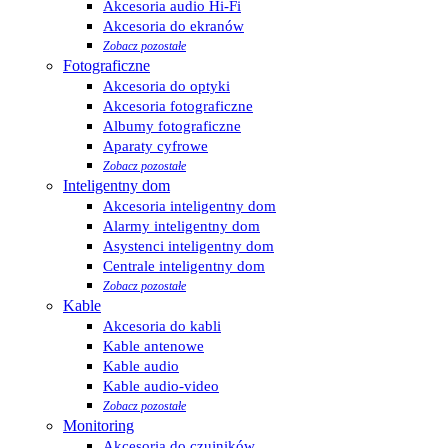
Akcesoria audio Hi-Fi
Akcesoria do ekranów
Zobacz pozostałe
Fotograficzne
Akcesoria do optyki
Akcesoria fotograficzne
Albumy fotograficzne
Aparaty cyfrowe
Zobacz pozostałe
Inteligentny dom
Akcesoria inteligentny dom
Alarmy inteligentny dom
Asystenci inteligentny dom
Centrale inteligentny dom
Zobacz pozostałe
Kable
Akcesoria do kabli
Kable antenowe
Kable audio
Kable audio-video
Zobacz pozostałe
Monitoring
Akcesoria do czujników