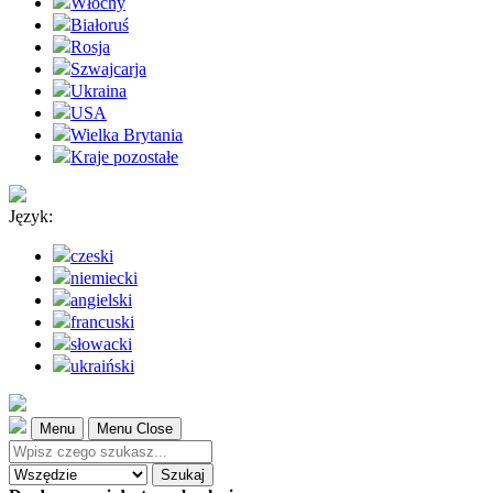
Włochy
Białoruś
Rosja
Szwajcarja
Ukraina
USA
Wielka Brytania
Kraje pozostałe
Język:
czeski
niemiecki
angielski
francuski
słowacki
ukraiński
Menu
Menu Close
Szukaj