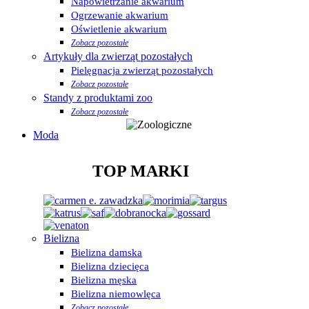
Napowietrzanie akwarium
Ogrzewanie akwarium
Oświetlenie akwarium
Zobacz pozostałe
Artykuły dla zwierząt pozostałych
Pielęgnacja zwierząt pozostałych
Zobacz pozostałe
Standy z produktami zoo
Zobacz pozostałe
Moda
TOP MARKI
Bielizna
Bielizna damska
Bielizna dziecięca
Bielizna męska
Bielizna niemowlęca
Zobacz pozostałe