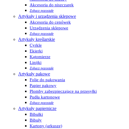
Akcesoria do niszczarek
Zobacz pozostałe
Artykuły i urządzenia sklepowe
Akcesoria do cenówek
Urządzenia sklepowe
Zobacz pozostałe
Artykuły kreślarskie
Cyrkle
Ekierki
Kątomierze
Linijki
Zobacz pozostałe
Artykuły pakowe
Folie do pakowania
Papier pakowy
Plomby zabezpieczające na przesyłki
Pudła kartonowe
Zobacz pozostałe
Artykuły papiernicze
Bibułki
Bibuły
Kartony (arkusze)