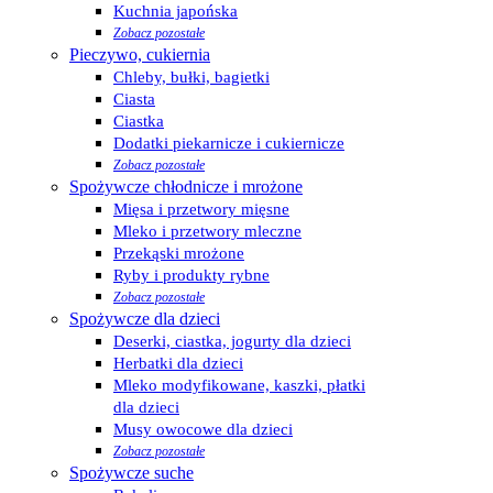
Kuchnia japońska
Zobacz pozostałe
Pieczywo, cukiernia
Chleby, bułki, bagietki
Ciasta
Ciastka
Dodatki piekarnicze i cukiernicze
Zobacz pozostałe
Spożywcze chłodnicze i mrożone
Mięsa i przetwory mięsne
Mleko i przetwory mleczne
Przekąski mrożone
Ryby i produkty rybne
Zobacz pozostałe
Spożywcze dla dzieci
Deserki, ciastka, jogurty dla dzieci
Herbatki dla dzieci
Mleko modyfikowane, kaszki, płatki
dla dzieci
Musy owocowe dla dzieci
Zobacz pozostałe
Spożywcze suche