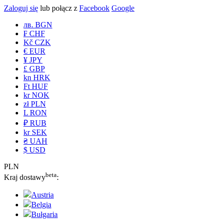
Zaloguj się
lub połącz z
Facebook
Google
лв. BGN
₣ CHF
Kč CZK
€ EUR
¥ JPY
£ GBP
kn HRK
Ft HUF
kr NOK
zł PLN
L RON
₽ RUB
kr SEK
₴ UAH
$ USD
PLN
beta
Kraj dostawy
:
Austria
Belgia
Bułgaria