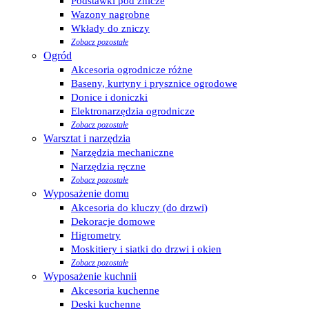
Podstawki pod znicze
Wazony nagrobne
Wkłady do zniczy
Zobacz pozostałe
Ogród
Akcesoria ogrodnicze różne
Baseny, kurtyny i prysznice ogrodowe
Donice i doniczki
Elektronarzędzia ogrodnicze
Zobacz pozostałe
Warsztat i narzędzia
Narzędzia mechaniczne
Narzędzia ręczne
Zobacz pozostałe
Wyposażenie domu
Akcesoria do kluczy (do drzwi)
Dekoracje domowe
Higrometry
Moskitiery i siatki do drzwi i okien
Zobacz pozostałe
Wyposażenie kuchnii
Akcesoria kuchenne
Deski kuchenne