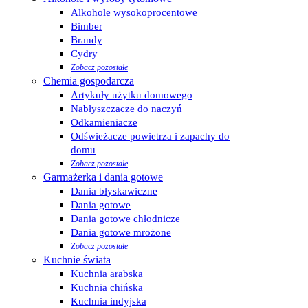
Alkohole wysokoprocentowe
Bimber
Brandy
Cydry
Zobacz pozostałe
Chemia gospodarcza
Artykuły użytku domowego
Nabłyszczacze do naczyń
Odkamieniacze
Odświeżacze powietrza i zapachy do
domu
Zobacz pozostałe
Garmażerka i dania gotowe
Dania błyskawiczne
Dania gotowe
Dania gotowe chłodnicze
Dania gotowe mrożone
Zobacz pozostałe
Kuchnie świata
Kuchnia arabska
Kuchnia chińska
Kuchnia indyjska