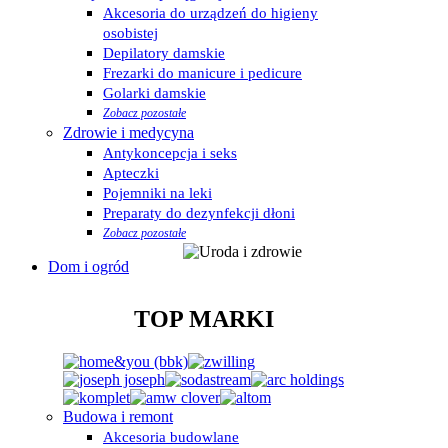
Akcesoria do urządzeń do higieny
osobistej
Depilatory damskie
Frezarki do manicure i pedicure
Golarki damskie
Zobacz pozostałe
Zdrowie i medycyna
Antykoncepcja i seks
Apteczki
Pojemniki na leki
Preparaty do dezynfekcji dłoni
Zobacz pozostałe
Dom i ogród
TOP MARKI
Budowa i remont
Akcesoria budowlane