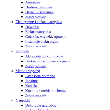
Armatura
Drabiny domowe
Drzwi i ościeżnice
Zobacz pozostałe
Elektryczne i elektronarzędzia
Dzwonki
Elektronarzędzia
Gniazda, wtyczki, oprawki
Instalacje elektryczne
Zobacz pozostałe
Kominki
Akcesoria do kominków
Brykiet do kominków i piecy
Zobacz pozostałe
Meble i wystrój
Akcesoria do mebli
Jadalnie
Krzesła
Kuchnia i meble kuchenne
Zobacz pozostałe
Nagrobki
Dekoracje nagrobne