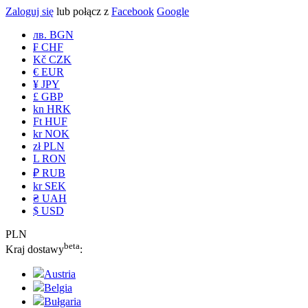
Zaloguj się
lub połącz z
Facebook
Google
лв. BGN
₣ CHF
Kč CZK
€ EUR
¥ JPY
£ GBP
kn HRK
Ft HUF
kr NOK
zł PLN
L RON
₽ RUB
kr SEK
₴ UAH
$ USD
PLN
beta
Kraj dostawy
:
Austria
Belgia
Bułgaria