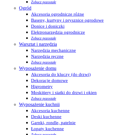
Zobacz pozostałe
Ogród
Akcesoria ogrodnicze różne
Baseny, kurtyny i prysznice ogrodowe
Donice i doniczki
Elektronarzędzia ogrodnicze
Zobacz pozostałe
Warsztat i narzędzia
Narzędzia mechaniczne
Narzędzia ręczne
Zobacz pozostałe
Wyposażenie domu
Akcesoria do kluczy (do drzwi)
Dekoracje domowe
Higrometry
Moskitiery i siatki do drzwi i okien
Zobacz pozostałe
Wyposażenie kuchnii
Akcesoria kuchenne
Deski kuchenne
Garnki, rondle, patelnie
Łopaty kuchenne
Zobacz pozostałe