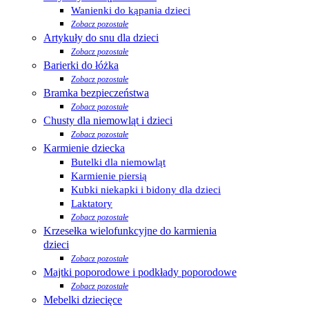
Wanienki do kąpania dzieci
Zobacz pozostałe
Artykuły do snu dla dzieci
Zobacz pozostałe
Barierki do łóżka
Zobacz pozostałe
Bramka bezpieczeństwa
Zobacz pozostałe
Chusty dla niemowląt i dzieci
Zobacz pozostałe
Karmienie dziecka
Butelki dla niemowląt
Karmienie piersią
Kubki niekapki i bidony dla dzieci
Laktatory
Zobacz pozostałe
Krzesełka wielofunkcyjne do karmienia
dzieci
Zobacz pozostałe
Majtki poporodowe i podkłady poporodowe
Zobacz pozostałe
Mebelki dziecięce