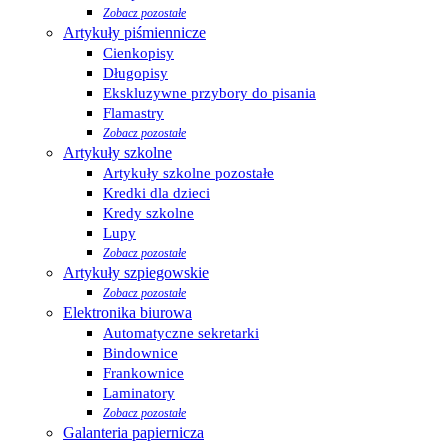
Zobacz pozostałe
Artykuły piśmiennicze
Cienkopisy
Długopisy
Ekskluzywne przybory do pisania
Flamastry
Zobacz pozostałe
Artykuły szkolne
Artykuły szkolne pozostałe
Kredki dla dzieci
Kredy szkolne
Lupy
Zobacz pozostałe
Artykuły szpiegowskie
Zobacz pozostałe
Elektronika biurowa
Automatyczne sekretarki
Bindownice
Frankownice
Laminatory
Zobacz pozostałe
Galanteria papiernicza