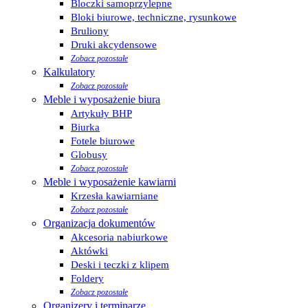
Bloczki samoprzylepne
Bloki biurowe, techniczne, rysunkowe
Bruliony
Druki akcydensowe
Zobacz pozostałe
Kalkulatory
Zobacz pozostałe
Meble i wyposażenie biura
Artykuły BHP
Biurka
Fotele biurowe
Globusy
Zobacz pozostałe
Meble i wyposażenie kawiarni
Krzesła kawiarniane
Zobacz pozostałe
Organizacja dokumentów
Akcesoria nabiurkowe
Aktówki
Deski i teczki z klipem
Foldery
Zobacz pozostałe
Organizery i terminarze