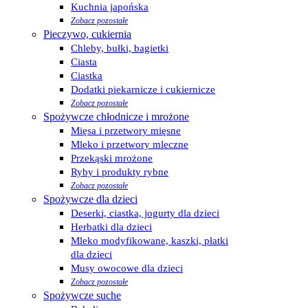
Kuchnia japońska
Zobacz pozostałe
Pieczywo, cukiernia
Chleby, bułki, bagietki
Ciasta
Ciastka
Dodatki piekarnicze i cukiernicze
Zobacz pozostałe
Spożywcze chłodnicze i mrożone
Mięsa i przetwory mięsne
Mleko i przetwory mleczne
Przekąski mrożone
Ryby i produkty rybne
Zobacz pozostałe
Spożywcze dla dzieci
Deserki, ciastka, jogurty dla dzieci
Herbatki dla dzieci
Mleko modyfikowane, kaszki, płatki
dla dzieci
Musy owocowe dla dzieci
Zobacz pozostałe
Spożywcze suche