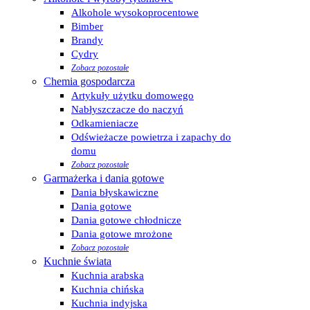
Alkohole wysokoprocentowe
Bimber
Brandy
Cydry
Zobacz pozostałe
Chemia gospodarcza
Artykuły użytku domowego
Nabłyszczacze do naczyń
Odkamieniacze
Odświeżacze powietrza i zapachy do
domu
Zobacz pozostałe
Garmażerka i dania gotowe
Dania błyskawiczne
Dania gotowe
Dania gotowe chłodnicze
Dania gotowe mrożone
Zobacz pozostałe
Kuchnie świata
Kuchnia arabska
Kuchnia chińska
Kuchnia indyjska