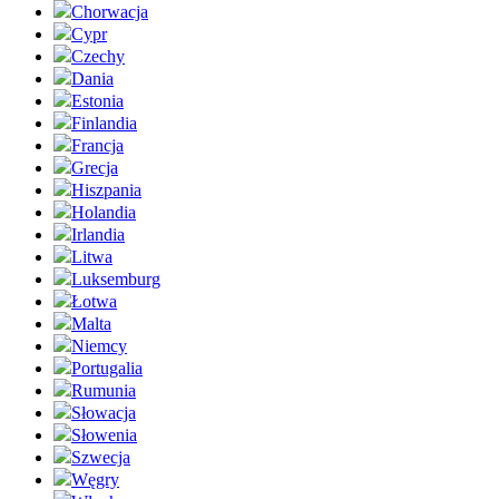
Chorwacja
Cypr
Czechy
Dania
Estonia
Finlandia
Francja
Grecja
Hiszpania
Holandia
Irlandia
Litwa
Luksemburg
Łotwa
Malta
Niemcy
Portugalia
Rumunia
Słowacja
Słowenia
Szwecja
Węgry