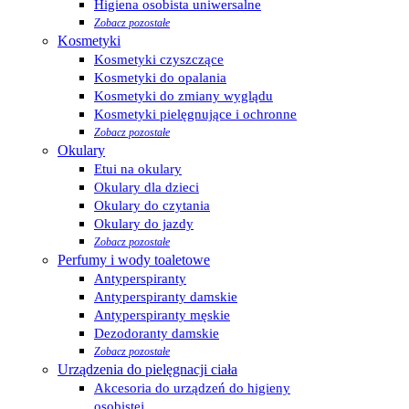
Higiena osobista uniwersalne
Zobacz pozostałe
Kosmetyki
Kosmetyki czyszczące
Kosmetyki do opalania
Kosmetyki do zmiany wyglądu
Kosmetyki pielęgnujące i ochronne
Zobacz pozostałe
Okulary
Etui na okulary
Okulary dla dzieci
Okulary do czytania
Okulary do jazdy
Zobacz pozostałe
Perfumy i wody toaletowe
Antyperspiranty
Antyperspiranty damskie
Antyperspiranty męskie
Dezodoranty damskie
Zobacz pozostałe
Urządzenia do pielęgnacji ciała
Akcesoria do urządzeń do higieny
osobistej