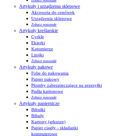
Zobacz pozostałe
Artykuły i urządzenia sklepowe
Akcesoria do cenówek
Urządzenia sklepowe
Zobacz pozostałe
Artykuły kreślarskie
Cyrkle
Ekierki
Kątomierze
Linijki
Zobacz pozostałe
Artykuły pakowe
Folie do pakowania
Papier pakowy
Plomby zabezpieczające na przesyłki
Pudła kartonowe
Zobacz pozostałe
Artykuły papiernicze
Bibułki
Bibuły
Kartony (arkusze)
Papier ciągły - składanki
komputerowe