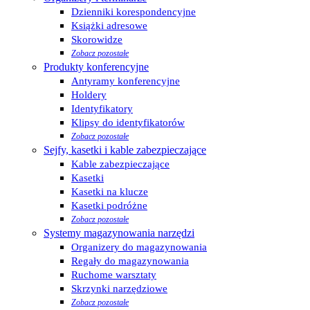
Dzienniki korespondencyjne
Książki adresowe
Skorowidze
Zobacz pozostałe
Produkty konferencyjne
Antyramy konferencyjne
Holdery
Identyfikatory
Klipsy do identyfikatorów
Zobacz pozostałe
Sejfy, kasetki i kable zabezpieczające
Kable zabezpieczające
Kasetki
Kasetki na klucze
Kasetki podróżne
Zobacz pozostałe
Systemy magazynowania narzędzi
Organizery do magazynowania
Regały do magazynowania
Ruchome warsztaty
Skrzynki narzędziowe
Zobacz pozostałe