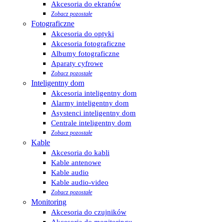
Akcesoria do ekranów
Zobacz pozostałe
Fotograficzne
Akcesoria do optyki
Akcesoria fotograficzne
Albumy fotograficzne
Aparaty cyfrowe
Zobacz pozostałe
Inteligentny dom
Akcesoria inteligentny dom
Alarmy inteligentny dom
Asystenci inteligentny dom
Centrale inteligentny dom
Zobacz pozostałe
Kable
Akcesoria do kabli
Kable antenowe
Kable audio
Kable audio-video
Zobacz pozostałe
Monitoring
Akcesoria do czujników
Akcesoria do monitoringu