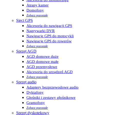
Atrapy kamer
Domofony
Zobacz pozostałe
Sieci GPS
Akcesoria do nawigacji GPS
Nagrywarki DVR
Nawigacje GPS do motocykli
Nawigacje GPS do rowerów
Zobacz pozostałe
Sprzęt AGD
AGD domowe duże
AGD domowe małe
AGD przemysłowe
Akcesoria do urządzeń AGD
Zobacz pozostałe
Sprzęt audio
Adaptery bezprzewodowe audio
Dyktafony
Głośniki i zestawy głośnikowe
Gramofony
Zobacz pozostałe
Sprzęt dyskotekowy