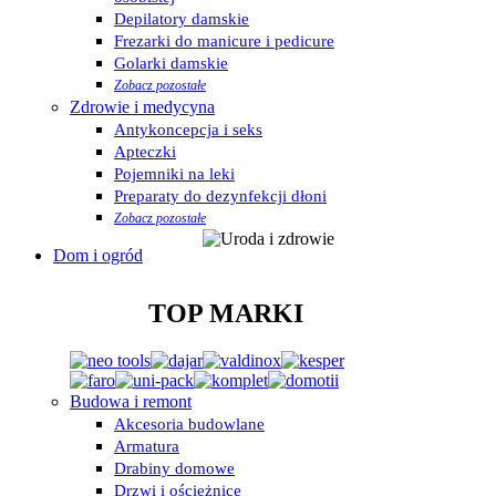
Depilatory damskie
Frezarki do manicure i pedicure
Golarki damskie
Zobacz pozostałe
Zdrowie i medycyna
Antykoncepcja i seks
Apteczki
Pojemniki na leki
Preparaty do dezynfekcji dłoni
Zobacz pozostałe
Dom i ogród
TOP MARKI
Budowa i remont
Akcesoria budowlane
Armatura
Drabiny domowe
Drzwi i ościeżnice