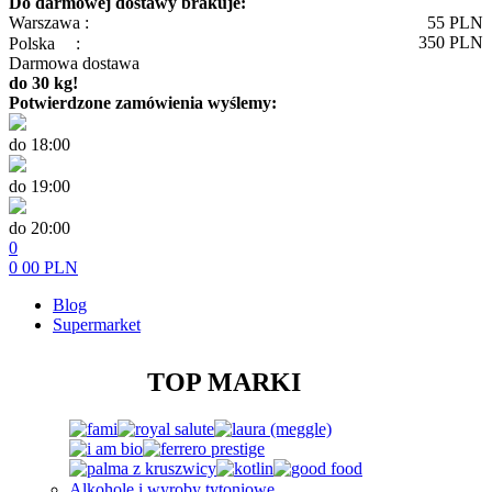
Do darmowej dostawy brakuje:
Warszawa :
55
PLN
350
PLN
Polska
:
Darmowa dostawa
do 30 kg!
Potwierdzone zamówienia wyślemy:
do 18:00
do 19:00
do 20:00
0
0
00
PLN
Blog
Supermarket
TOP MARKI
Alkohole i wyroby tytoniowe