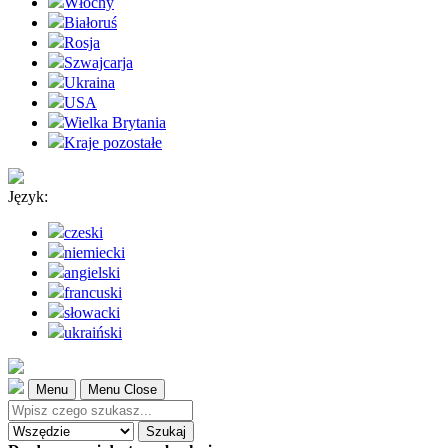
Włochy
Białoruś
Rosja
Szwajcarja
Ukraina
USA
Wielka Brytania
Kraje pozostałe
Język:
czeski
niemiecki
angielski
francuski
słowacki
ukraiński
Menu
Menu Close
Szukaj