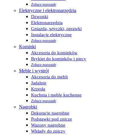
Zobacz pozostałe
Elektryczne i elektronarzędzia
Dzwonki
Elektronarzędzia
Gniazda, wtyczki, oprawki
Instalacje elektryczne
Zobacz pozostałe
Kominki
Akcesoria do kominków
Brykiet do kominków i piecy
Zobacz pozostałe
Meble i wystrój
Akcesoria do mebli
Jadalnie
Krzesła
Kuchnia i meble kuchenne
Zobacz pozostałe
Nagrobki
Dekoracje nagrobne
Podstawki pod znicze
Wazony nagrobne
Wkłady do zniczy