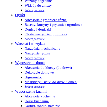
Wazony nagrobne
Wkłady do zniczy
Zobacz pozostałe
Ogród
Akcesoria ogrodnicze różne
Baseny, kurtyny i prysznice ogrodowe
Donice i doniczki
Elektronarzędzia ogrodnicze
Zobacz pozostałe
Warsztat i narzędzia
Narzędzia mechaniczne
Narzędzia ręczne
Zobacz pozostałe
Wyposażenie domu
Akcesoria do kluczy (do drzwi)
Dekoracje domowe
Higrometry
Moskitiery i siatki do drzwi i okien
Zobacz pozostałe
Wyposażenie kuchnii
Akcesoria kuchenne
Deski kuchenne
Garnki, rondle, patelnie