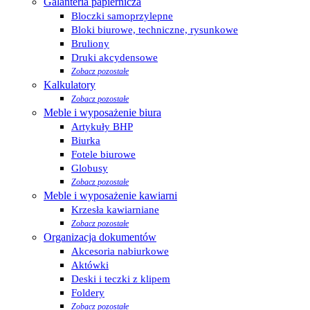
Galanteria papiernicza
Bloczki samoprzylepne
Bloki biurowe, techniczne, rysunkowe
Bruliony
Druki akcydensowe
Zobacz pozostałe
Kalkulatory
Zobacz pozostałe
Meble i wyposażenie biura
Artykuły BHP
Biurka
Fotele biurowe
Globusy
Zobacz pozostałe
Meble i wyposażenie kawiarni
Krzesła kawiarniane
Zobacz pozostałe
Organizacja dokumentów
Akcesoria nabiurkowe
Aktówki
Deski i teczki z klipem
Foldery
Zobacz pozostałe