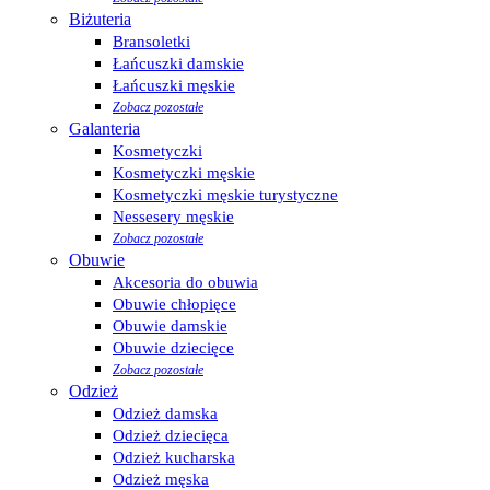
Biżuteria
Bransoletki
Łańcuszki damskie
Łańcuszki męskie
Zobacz pozostałe
Galanteria
Kosmetyczki
Kosmetyczki męskie
Kosmetyczki męskie turystyczne
Nessesery męskie
Zobacz pozostałe
Obuwie
Akcesoria do obuwia
Obuwie chłopięce
Obuwie damskie
Obuwie dziecięce
Zobacz pozostałe
Odzież
Odzież damska
Odzież dziecięca
Odzież kucharska
Odzież męska