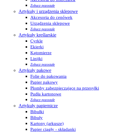
Zobacz pozostałe
Artykuły i urządzenia sklepowe
Akcesoria do cenówek
Urządzenia sklepowe
Zobacz pozostałe
Artykuły kreślarskie
Cyrkle
Ekierki
Kątomierze
Linijki
Zobacz pozostałe
Artykuły pakowe
Folie do pakowania
Papier pakowy
Plomby zabezpieczające na przesyłki
Pudła kartonowe
Zobacz pozostałe
Artykuły papiernicze
Bibułki
Bibuły
Kartony (arkusze)
Papier ciągły - składanki