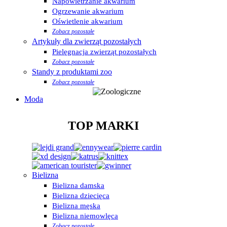
Napowietrzanie akwarium
Ogrzewanie akwarium
Oświetlenie akwarium
Zobacz pozostałe
Artykuły dla zwierząt pozostałych
Pielęgnacja zwierząt pozostałych
Zobacz pozostałe
Standy z produktami zoo
Zobacz pozostałe
Moda
TOP MARKI
Bielizna
Bielizna damska
Bielizna dziecięca
Bielizna męska
Bielizna niemowlęca
Zobacz pozostałe