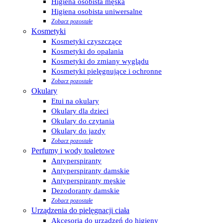
Higiena osobista męska
Higiena osobista uniwersalne
Zobacz pozostałe
Kosmetyki
Kosmetyki czyszczące
Kosmetyki do opalania
Kosmetyki do zmiany wyglądu
Kosmetyki pielęgnujące i ochronne
Zobacz pozostałe
Okulary
Etui na okulary
Okulary dla dzieci
Okulary do czytania
Okulary do jazdy
Zobacz pozostałe
Perfumy i wody toaletowe
Antyperspiranty
Antyperspiranty damskie
Antyperspiranty męskie
Dezodoranty damskie
Zobacz pozostałe
Urządzenia do pielęgnacji ciała
Akcesoria do urządzeń do higieny