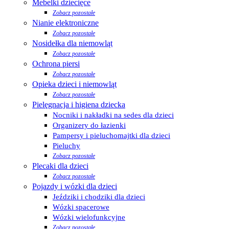
Mebelki dziecięce
Zobacz pozostałe
Nianie elektroniczne
Zobacz pozostałe
Nosidełka dla niemowląt
Zobacz pozostałe
Ochrona piersi
Zobacz pozostałe
Opieka dzieci i niemowląt
Zobacz pozostałe
Pielęgnacja i higiena dziecka
Nocniki i nakładki na sedes dla dzieci
Organizery do łazienki
Pampersy i pieluchomajtki dla dzieci
Pieluchy
Zobacz pozostałe
Plecaki dla dzieci
Zobacz pozostałe
Pojazdy i wózki dla dzieci
Jeździki i chodziki dla dzieci
Wózki spacerowe
Wózki wielofunkcyjne
Zobacz pozostałe