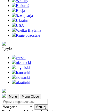
Włochy
Białoruś
Rosja
Szwajcarja
Ukraina
USA
Wielka Brytania
Kraje pozostałe
Język:
czeski
niemiecki
angielski
francuski
słowacki
ukraiński
Menu
Menu Close
Szukaj