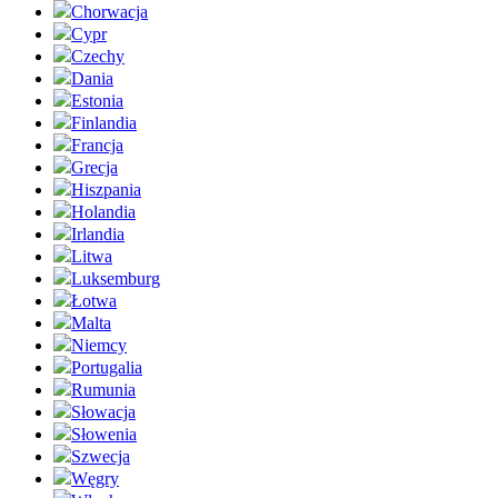
Chorwacja
Cypr
Czechy
Dania
Estonia
Finlandia
Francja
Grecja
Hiszpania
Holandia
Irlandia
Litwa
Luksemburg
Łotwa
Malta
Niemcy
Portugalia
Rumunia
Słowacja
Słowenia
Szwecja
Węgry