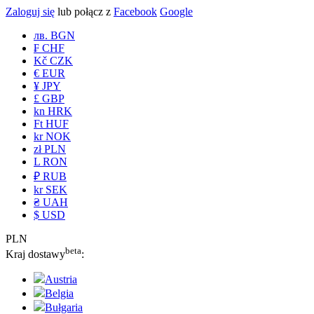
Zaloguj się
lub połącz z
Facebook
Google
лв. BGN
₣ CHF
Kč CZK
€ EUR
¥ JPY
£ GBP
kn HRK
Ft HUF
kr NOK
zł PLN
L RON
₽ RUB
kr SEK
₴ UAH
$ USD
PLN
beta
Kraj dostawy
:
Austria
Belgia
Bułgaria