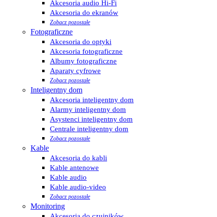
Akcesoria audio Hi-Fi
Akcesoria do ekranów
Zobacz pozostałe
Fotograficzne
Akcesoria do optyki
Akcesoria fotograficzne
Albumy fotograficzne
Aparaty cyfrowe
Zobacz pozostałe
Inteligentny dom
Akcesoria inteligentny dom
Alarmy inteligentny dom
Asystenci inteligentny dom
Centrale inteligentny dom
Zobacz pozostałe
Kable
Akcesoria do kabli
Kable antenowe
Kable audio
Kable audio-video
Zobacz pozostałe
Monitoring
Akcesoria do czujników