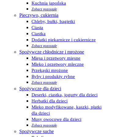
Kuchnia japońska
Zobacz pozostałe
Pieczywo, cukiernia
Chleby, bułki, bagietki
Ciasta
Ciastka
Dodatki piekarnicze i cukiernicze
Zobacz pozostałe
Spożywcze chłodnicze i mrożone
Mięsa i przetwory mięsne
Mleko i przetwory mleczne
Przekąski mrożone
Ryby i produkty rybne
Zobacz pozostałe
Spożywcze dla dzieci
Deserki, ciastka, jogurty dla dzieci
Herbatki dla dzieci
Mleko modyfikowane, kaszki, płatki
dla dzieci
Musy owocowe dla dzieci
Zobacz pozostałe
Spożywcze suche