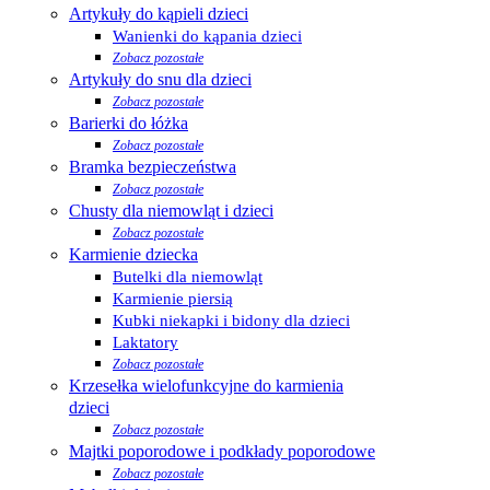
Artykuły do kąpieli dzieci
Wanienki do kąpania dzieci
Zobacz pozostałe
Artykuły do snu dla dzieci
Zobacz pozostałe
Barierki do łóżka
Zobacz pozostałe
Bramka bezpieczeństwa
Zobacz pozostałe
Chusty dla niemowląt i dzieci
Zobacz pozostałe
Karmienie dziecka
Butelki dla niemowląt
Karmienie piersią
Kubki niekapki i bidony dla dzieci
Laktatory
Zobacz pozostałe
Krzesełka wielofunkcyjne do karmienia
dzieci
Zobacz pozostałe
Majtki poporodowe i podkłady poporodowe
Zobacz pozostałe