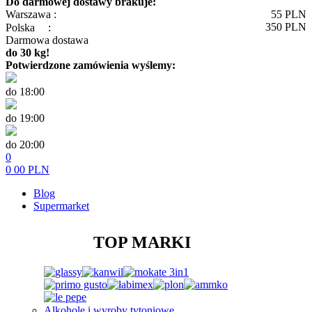
Do darmowej dostawy brakuje:
Warszawa :
55
PLN
350
PLN
Polska
:
Darmowa dostawa
do 30 kg!
Potwierdzone zamówienia wyślemy:
do 18:00
do 19:00
do 20:00
0
0
00
PLN
Blog
Supermarket
TOP MARKI
Alkohole i wyroby tytoniowe