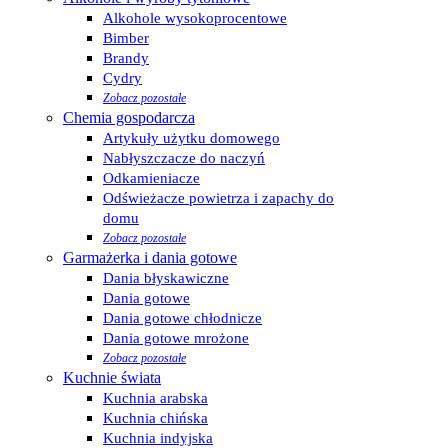
Alkohole wysokoprocentowe
Bimber
Brandy
Cydry
Zobacz pozostałe
Chemia gospodarcza
Artykuły użytku domowego
Nabłyszczacze do naczyń
Odkamieniacze
Odświeżacze powietrza i zapachy do
domu
Zobacz pozostałe
Garmażerka i dania gotowe
Dania błyskawiczne
Dania gotowe
Dania gotowe chłodnicze
Dania gotowe mrożone
Zobacz pozostałe
Kuchnie świata
Kuchnia arabska
Kuchnia chińska
Kuchnia indyjska