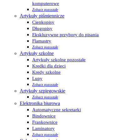
komputerowe
Zobacz pozostałe
Artykuły piśmiennicze
Cienkopisy
Długopisy
Ekskluzywne przybory do pisania
Flamastry
Zobacz pozostałe
Artykuły szkolne
Artykuły szkolne pozostałe
Kredki dla dzieci
Kredy szkolne
Lupy
Zobacz pozostałe
Artykuły szpiegowskie
Zobacz pozostałe
Elektronika biurowa
Automatyczne sekretarki
Bindownice
Frankownice
Laminatory
Zobacz pozostałe