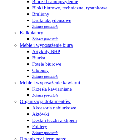
Bloczki samoprzylepne
Bloki biurowe, techniczne, rysunkowe
Bruliony
Druki akcydensowe
Zobacz pozostałe
Kalkulatory
Zobacz pozostałe
Meble i wyposażenie biura
Artykuły BHP
Biurka
Fotele biurowe
Globusy
Zobacz pozostałe
Meble i wyposażenie kawiarni
Krzesła kawiarniane
Zobacz pozostałe
Organizacja dokumentów
Akcesoria nabiurkowe
Aktówki
Deski i teczki z klipem
Foldery
Zobacz pozostałe
Organizery i terminarze