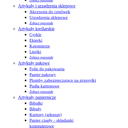
Zobacz pozostałe
Artykuły i urządzenia sklepowe
Akcesoria do cenówek
Urządzenia sklepowe
Zobacz pozostałe
Artykuły kreślarskie
Cyrkle
Ekierki
Kątomierze
Linijki
Zobacz pozostałe
Artykuły pakowe
Folie do pakowania
Papier pakowy
Plomby zabezpieczające na przesyłki
Pudła kartonowe
Zobacz pozostałe
Artykuły papiernicze
Bibułki
Bibuły
Kartony (arkusze)
Papier ciągły - składanki
komputerowe