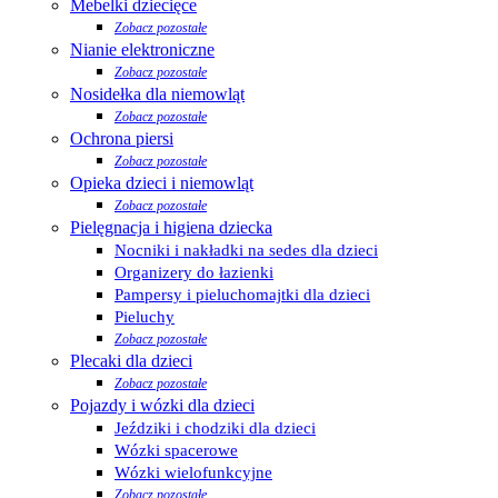
Mebelki dziecięce
Zobacz pozostałe
Nianie elektroniczne
Zobacz pozostałe
Nosidełka dla niemowląt
Zobacz pozostałe
Ochrona piersi
Zobacz pozostałe
Opieka dzieci i niemowląt
Zobacz pozostałe
Pielęgnacja i higiena dziecka
Nocniki i nakładki na sedes dla dzieci
Organizery do łazienki
Pampersy i pieluchomajtki dla dzieci
Pieluchy
Zobacz pozostałe
Plecaki dla dzieci
Zobacz pozostałe
Pojazdy i wózki dla dzieci
Jeździki i chodziki dla dzieci
Wózki spacerowe
Wózki wielofunkcyjne
Zobacz pozostałe