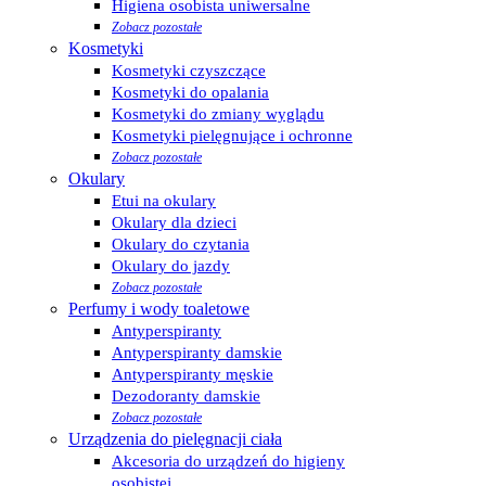
Higiena osobista uniwersalne
Zobacz pozostałe
Kosmetyki
Kosmetyki czyszczące
Kosmetyki do opalania
Kosmetyki do zmiany wyglądu
Kosmetyki pielęgnujące i ochronne
Zobacz pozostałe
Okulary
Etui na okulary
Okulary dla dzieci
Okulary do czytania
Okulary do jazdy
Zobacz pozostałe
Perfumy i wody toaletowe
Antyperspiranty
Antyperspiranty damskie
Antyperspiranty męskie
Dezodoranty damskie
Zobacz pozostałe
Urządzenia do pielęgnacji ciała
Akcesoria do urządzeń do higieny
osobistej