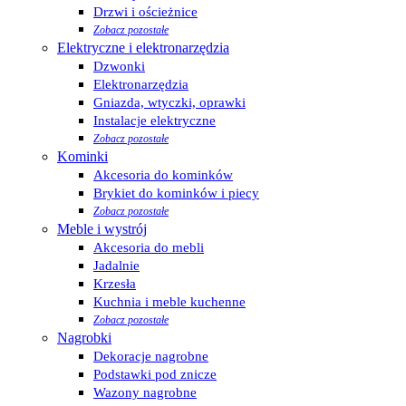
Drzwi i ościeżnice
Zobacz pozostałe
Elektryczne i elektronarzędzia
Dzwonki
Elektronarzędzia
Gniazda, wtyczki, oprawki
Instalacje elektryczne
Zobacz pozostałe
Kominki
Akcesoria do kominków
Brykiet do kominków i piecy
Zobacz pozostałe
Meble i wystrój
Akcesoria do mebli
Jadalnie
Krzesła
Kuchnia i meble kuchenne
Zobacz pozostałe
Nagrobki
Dekoracje nagrobne
Podstawki pod znicze
Wazony nagrobne