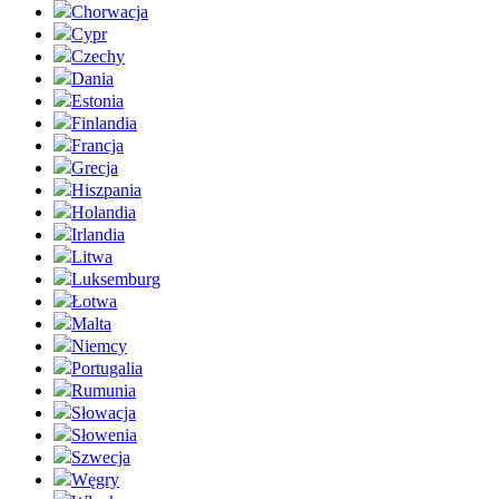
Chorwacja
Cypr
Czechy
Dania
Estonia
Finlandia
Francja
Grecja
Hiszpania
Holandia
Irlandia
Litwa
Luksemburg
Łotwa
Malta
Niemcy
Portugalia
Rumunia
Słowacja
Słowenia
Szwecja
Węgry