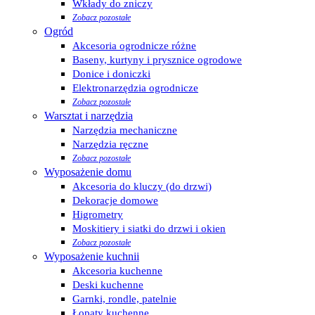
Wkłady do zniczy
Zobacz pozostałe
Ogród
Akcesoria ogrodnicze różne
Baseny, kurtyny i prysznice ogrodowe
Donice i doniczki
Elektronarzędzia ogrodnicze
Zobacz pozostałe
Warsztat i narzędzia
Narzędzia mechaniczne
Narzędzia ręczne
Zobacz pozostałe
Wyposażenie domu
Akcesoria do kluczy (do drzwi)
Dekoracje domowe
Higrometry
Moskitiery i siatki do drzwi i okien
Zobacz pozostałe
Wyposażenie kuchnii
Akcesoria kuchenne
Deski kuchenne
Garnki, rondle, patelnie
Łopaty kuchenne