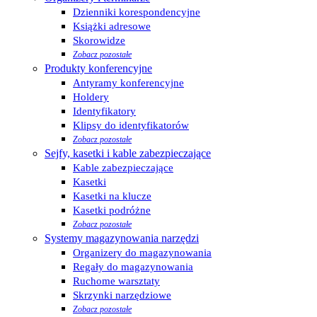
Dzienniki korespondencyjne
Książki adresowe
Skorowidze
Zobacz pozostałe
Produkty konferencyjne
Antyramy konferencyjne
Holdery
Identyfikatory
Klipsy do identyfikatorów
Zobacz pozostałe
Sejfy, kasetki i kable zabezpieczające
Kable zabezpieczające
Kasetki
Kasetki na klucze
Kasetki podróżne
Zobacz pozostałe
Systemy magazynowania narzędzi
Organizery do magazynowania
Regały do magazynowania
Ruchome warsztaty
Skrzynki narzędziowe
Zobacz pozostałe