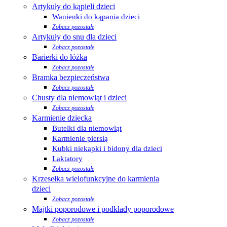
Artykuły do kąpieli dzieci
Wanienki do kąpania dzieci
Zobacz pozostałe
Artykuły do snu dla dzieci
Zobacz pozostałe
Barierki do łóżka
Zobacz pozostałe
Bramka bezpieczeństwa
Zobacz pozostałe
Chusty dla niemowląt i dzieci
Zobacz pozostałe
Karmienie dziecka
Butelki dla niemowląt
Karmienie piersią
Kubki niekapki i bidony dla dzieci
Laktatory
Zobacz pozostałe
Krzesełka wielofunkcyjne do karmienia
dzieci
Zobacz pozostałe
Majtki poporodowe i podkłady poporodowe
Zobacz pozostałe