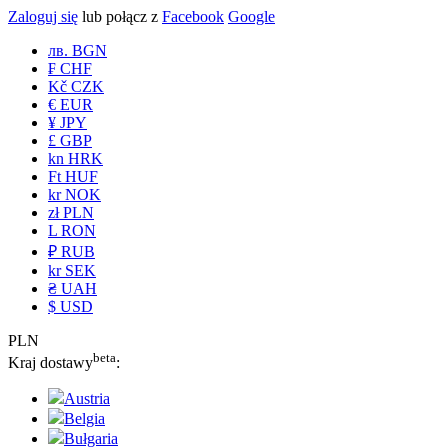
Zaloguj się
lub połącz z
Facebook
Google
лв. BGN
₣ CHF
Kč CZK
€ EUR
¥ JPY
£ GBP
kn HRK
Ft HUF
kr NOK
zł PLN
L RON
₽ RUB
kr SEK
₴ UAH
$ USD
PLN
beta
Kraj dostawy
:
Austria
Belgia
Bułgaria