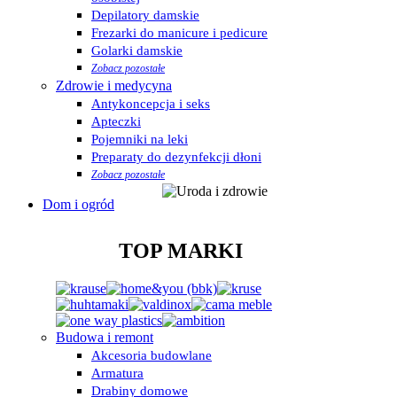
Depilatory damskie
Frezarki do manicure i pedicure
Golarki damskie
Zobacz pozostałe
Zdrowie i medycyna
Antykoncepcja i seks
Apteczki
Pojemniki na leki
Preparaty do dezynfekcji dłoni
Zobacz pozostałe
Dom i ogród
TOP MARKI
Budowa i remont
Akcesoria budowlane
Armatura
Drabiny domowe