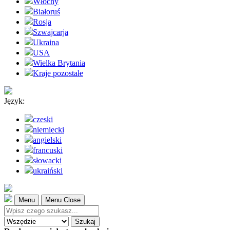
Włochy
Białoruś
Rosja
Szwajcarja
Ukraina
USA
Wielka Brytania
Kraje pozostałe
Język:
czeski
niemiecki
angielski
francuski
słowacki
ukraiński
Menu
Menu Close
Szukaj