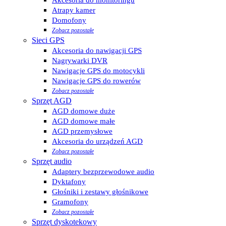
Atrapy kamer
Domofony
Zobacz pozostałe
Sieci GPS
Akcesoria do nawigacji GPS
Nagrywarki DVR
Nawigacje GPS do motocykli
Nawigacje GPS do rowerów
Zobacz pozostałe
Sprzęt AGD
AGD domowe duże
AGD domowe małe
AGD przemysłowe
Akcesoria do urządzeń AGD
Zobacz pozostałe
Sprzęt audio
Adaptery bezprzewodowe audio
Dyktafony
Głośniki i zestawy głośnikowe
Gramofony
Zobacz pozostałe
Sprzęt dyskotekowy