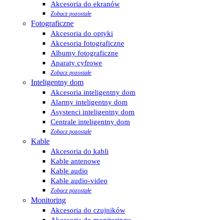
Akcesoria do ekranów
Zobacz pozostałe
Fotograficzne
Akcesoria do optyki
Akcesoria fotograficzne
Albumy fotograficzne
Aparaty cyfrowe
Zobacz pozostałe
Inteligentny dom
Akcesoria inteligentny dom
Alarmy inteligentny dom
Asystenci inteligentny dom
Centrale inteligentny dom
Zobacz pozostałe
Kable
Akcesoria do kabli
Kable antenowe
Kable audio
Kable audio-video
Zobacz pozostałe
Monitoring
Akcesoria do czujników
Akcesoria do monitoringu