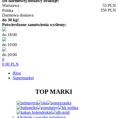
Do darmowej dostawy brakuje:
Warszawa :
55
PLN
350
PLN
Polska
:
Darmowa dostawa
do 30 kg!
Potwierdzone zamówienia wyślemy:
do 18:00
do 19:00
do 20:00
0
0
00
PLN
Blog
Supermarket
TOP MARKI
Alkohole i wyroby tytoniowe