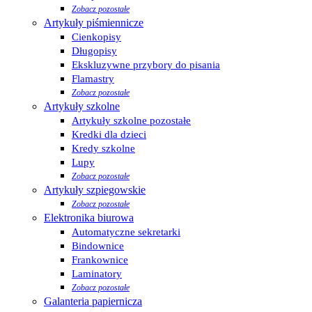
Zobacz pozostałe
Artykuły piśmiennicze
Cienkopisy
Długopisy
Ekskluzywne przybory do pisania
Flamastry
Zobacz pozostałe
Artykuły szkolne
Artykuły szkolne pozostałe
Kredki dla dzieci
Kredy szkolne
Lupy
Zobacz pozostałe
Artykuły szpiegowskie
Zobacz pozostałe
Elektronika biurowa
Automatyczne sekretarki
Bindownice
Frankownice
Laminatory
Zobacz pozostałe
Galanteria papiernicza