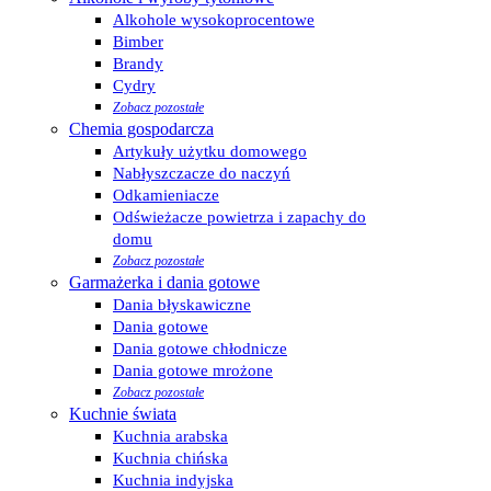
Alkohole wysokoprocentowe
Bimber
Brandy
Cydry
Zobacz pozostałe
Chemia gospodarcza
Artykuły użytku domowego
Nabłyszczacze do naczyń
Odkamieniacze
Odświeżacze powietrza i zapachy do
domu
Zobacz pozostałe
Garmażerka i dania gotowe
Dania błyskawiczne
Dania gotowe
Dania gotowe chłodnicze
Dania gotowe mrożone
Zobacz pozostałe
Kuchnie świata
Kuchnia arabska
Kuchnia chińska
Kuchnia indyjska