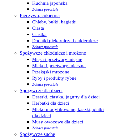
Kuchnia japońska
Zobacz pozostałe
Pieczywo, cukiernia
Chleby, bułki, bagietki
Ciasta
Ciastka
Dodatki piekarnicze i cukiernicze
Zobacz pozostałe
Spożywcze chłodnicze i mrożone
Mięsa i przetwory mięsne
Mleko i przetwory mleczne
Przekąski mrożone
Ryby i produkty rybne
Zobacz pozostałe
Spożywcze dla dzieci
Deserki, ciastka, jogurty dla dzieci
Herbatki dla dzieci
Mleko modyfikowane, kaszki, płatki
dla dzieci
Musy owocowe dla dzieci
Zobacz pozostałe
Spożywcze suche