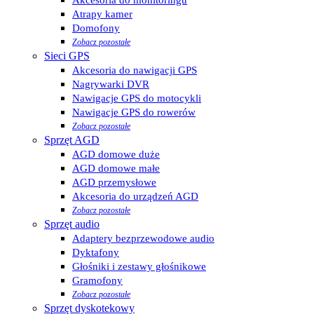
Atrapy kamer
Domofony
Zobacz pozostałe
Sieci GPS
Akcesoria do nawigacji GPS
Nagrywarki DVR
Nawigacje GPS do motocykli
Nawigacje GPS do rowerów
Zobacz pozostałe
Sprzęt AGD
AGD domowe duże
AGD domowe małe
AGD przemysłowe
Akcesoria do urządzeń AGD
Zobacz pozostałe
Sprzęt audio
Adaptery bezprzewodowe audio
Dyktafony
Głośniki i zestawy głośnikowe
Gramofony
Zobacz pozostałe
Sprzęt dyskotekowy