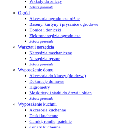
Wkłady do zniczy
Zobacz pozostałe
Ogród
Akcesoria ogrodnicze różne
Baseny, kurtyny i prysznice ogrodowe
Donice i doniczki
Elektronarzędzia ogrodnicze
Zobacz pozostałe
Warsztat i narzędzia
Narzędzia mechaniczne
Narzędzia ręczne
Zobacz pozostałe
Wyposażenie domu
Akcesoria do kluczy (do drzwi)
Dekoracje domowe
Higrometry
Moskitiery i siatki do drzwi i okien
Zobacz pozostałe
Wyposażenie kuchnii
Akcesoria kuchenne
Deski kuchenne
Garnki, rondle, patelnie
Łopaty kuchenne