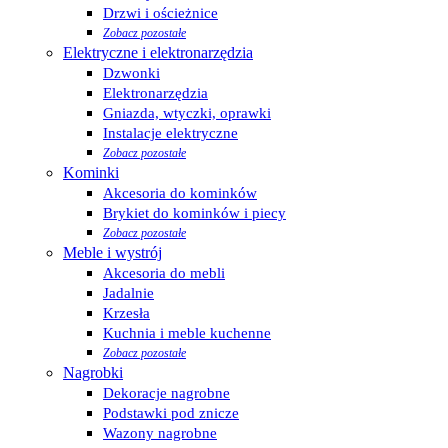
Drzwi i ościeżnice
Zobacz pozostałe
Elektryczne i elektronarzędzia
Dzwonki
Elektronarzędzia
Gniazda, wtyczki, oprawki
Instalacje elektryczne
Zobacz pozostałe
Kominki
Akcesoria do kominków
Brykiet do kominków i piecy
Zobacz pozostałe
Meble i wystrój
Akcesoria do mebli
Jadalnie
Krzesła
Kuchnia i meble kuchenne
Zobacz pozostałe
Nagrobki
Dekoracje nagrobne
Podstawki pod znicze
Wazony nagrobne