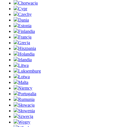
Chorwacja
Cypr
Czechy
Dania
Estonia
Finlandia
Francja
Grecja
Hiszpania
Holandia
Irlandia
Litwa
Luksemburg
Łotwa
Malta
Niemcy
Portugalia
Rumunia
Słowacja
Słowenia
Szwecja
Węgry