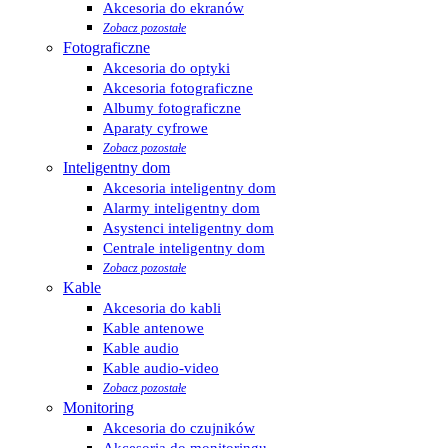
Akcesoria do ekranów
Zobacz pozostałe
Fotograficzne
Akcesoria do optyki
Akcesoria fotograficzne
Albumy fotograficzne
Aparaty cyfrowe
Zobacz pozostałe
Inteligentny dom
Akcesoria inteligentny dom
Alarmy inteligentny dom
Asystenci inteligentny dom
Centrale inteligentny dom
Zobacz pozostałe
Kable
Akcesoria do kabli
Kable antenowe
Kable audio
Kable audio-video
Zobacz pozostałe
Monitoring
Akcesoria do czujników
Akcesoria do monitoringu