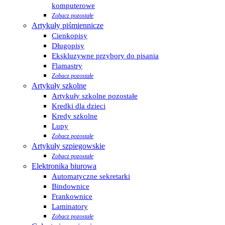
komputerowe
Zobacz pozostałe
Artykuły piśmiennicze
Cienkopisy
Długopisy
Ekskluzywne przybory do pisania
Flamastry
Zobacz pozostałe
Artykuły szkolne
Artykuły szkolne pozostałe
Kredki dla dzieci
Kredy szkolne
Lupy
Zobacz pozostałe
Artykuły szpiegowskie
Zobacz pozostałe
Elektronika biurowa
Automatyczne sekretarki
Bindownice
Frankownice
Laminatory
Zobacz pozostałe