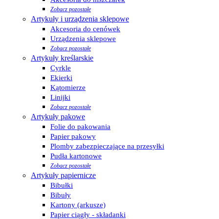
Zobacz pozostałe
Artykuły i urządzenia sklepowe
Akcesoria do cenówek
Urządzenia sklepowe
Zobacz pozostałe
Artykuły kreślarskie
Cyrkle
Ekierki
Kątomierze
Linijki
Zobacz pozostałe
Artykuły pakowe
Folie do pakowania
Papier pakowy
Plomby zabezpieczające na przesyłki
Pudła kartonowe
Zobacz pozostałe
Artykuły papiernicze
Bibułki
Bibuły
Kartony (arkusze)
Papier ciągły - składanki