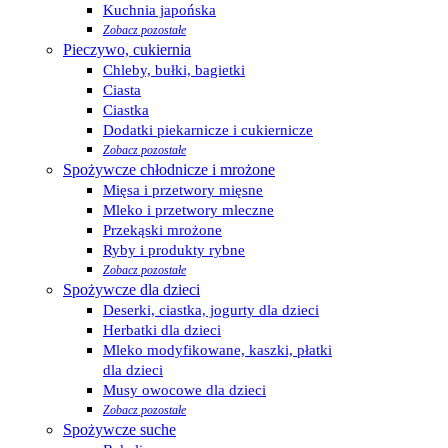
Kuchnia japońska
Zobacz pozostałe
Pieczywo, cukiernia
Chleby, bułki, bagietki
Ciasta
Ciastka
Dodatki piekarnicze i cukiernicze
Zobacz pozostałe
Spożywcze chłodnicze i mrożone
Mięsa i przetwory mięsne
Mleko i przetwory mleczne
Przekąski mrożone
Ryby i produkty rybne
Zobacz pozostałe
Spożywcze dla dzieci
Deserki, ciastka, jogurty dla dzieci
Herbatki dla dzieci
Mleko modyfikowane, kaszki, płatki
dla dzieci
Musy owocowe dla dzieci
Zobacz pozostałe
Spożywcze suche