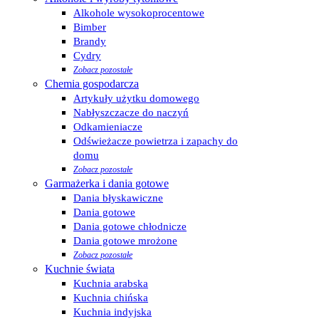
Alkohole wysokoprocentowe
Bimber
Brandy
Cydry
Zobacz pozostałe
Chemia gospodarcza
Artykuły użytku domowego
Nabłyszczacze do naczyń
Odkamieniacze
Odświeżacze powietrza i zapachy do
domu
Zobacz pozostałe
Garmażerka i dania gotowe
Dania błyskawiczne
Dania gotowe
Dania gotowe chłodnicze
Dania gotowe mrożone
Zobacz pozostałe
Kuchnie świata
Kuchnia arabska
Kuchnia chińska
Kuchnia indyjska