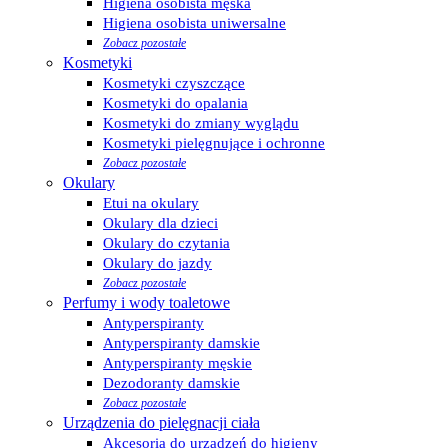
Higiena osobista męska
Higiena osobista uniwersalne
Zobacz pozostałe
Kosmetyki
Kosmetyki czyszczące
Kosmetyki do opalania
Kosmetyki do zmiany wyglądu
Kosmetyki pielęgnujące i ochronne
Zobacz pozostałe
Okulary
Etui na okulary
Okulary dla dzieci
Okulary do czytania
Okulary do jazdy
Zobacz pozostałe
Perfumy i wody toaletowe
Antyperspiranty
Antyperspiranty damskie
Antyperspiranty męskie
Dezodoranty damskie
Zobacz pozostałe
Urządzenia do pielęgnacji ciała
Akcesoria do urządzeń do higieny