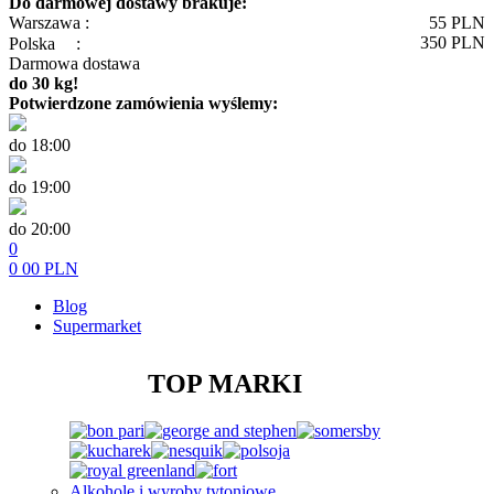
Do darmowej dostawy brakuje:
Warszawa :
55
PLN
350
PLN
Polska
:
Darmowa dostawa
do 30 kg!
Potwierdzone zamówienia wyślemy:
do 18:00
do 19:00
do 20:00
0
0
00
PLN
Blog
Supermarket
TOP MARKI
Alkohole i wyroby tytoniowe