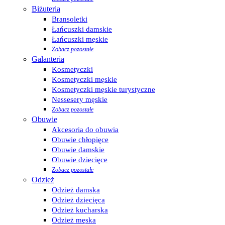
Biżuteria
Bransoletki
Łańcuszki damskie
Łańcuszki męskie
Zobacz pozostałe
Galanteria
Kosmetyczki
Kosmetyczki męskie
Kosmetyczki męskie turystyczne
Nessesery męskie
Zobacz pozostałe
Obuwie
Akcesoria do obuwia
Obuwie chłopięce
Obuwie damskie
Obuwie dziecięce
Zobacz pozostałe
Odzież
Odzież damska
Odzież dziecięca
Odzież kucharska
Odzież męska