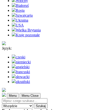
Włochy
Białoruś
Rosja
Szwajcarja
Ukraina
USA
Wielka Brytania
Kraje pozostałe
Język:
czeski
niemiecki
angielski
francuski
słowacki
ukraiński
Menu
Menu Close
Szukaj