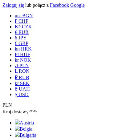
Zaloguj się
lub połącz z
Facebook
Google
лв. BGN
₣ CHF
Kč CZK
€ EUR
¥ JPY
£ GBP
kn HRK
Ft HUF
kr NOK
zł PLN
L RON
₽ RUB
kr SEK
₴ UAH
$ USD
PLN
beta
Kraj dostawy
:
Austria
Belgia
Bułgaria