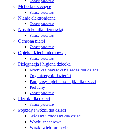
Zobacz pozostałe
Mebelki dziecięce
Zobacz pozostałe
Nianie elektroniczne
Zobacz pozostałe
Nosidełka dla niemowląt
Zobacz pozostałe
Ochrona piersi
Zobacz pozostałe
Opieka dzieci i niemowląt
Zobacz pozostałe
Pielęgnacja i higiena dziecka
Nocniki i nakładki na sedes dla dzieci
Organizery do łazienki
Pampersy i pieluchomajtki dla dzieci
Pieluchy
Zobacz pozostałe
Plecaki dla dzieci
Zobacz pozostałe
Pojazdy i wózki dla dzieci
Jeździki i chodziki dla dzieci
Wózki spacerowe
Wózki wielofunkcyjne