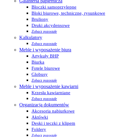
Galanteria papiernicza
Bloczki samoprzylepne
Bloki biurowe, techniczne, rysunkowe
Bruliony
Druki akcydensowe
Zobacz pozostałe
Kalkulatory
Zobacz pozostałe
Meble i wyposażenie biura
Artykuły BHP
Biurka
Fotele biurowe
Globusy
Zobacz pozostałe
Meble i wyposażenie kawiarni
Krzesła kawiarniane
Zobacz pozostałe
Organizacja dokumentów
Akcesoria nabiurkowe
Aktówki
Deski i teczki z klipem
Foldery
Zobacz pozostałe