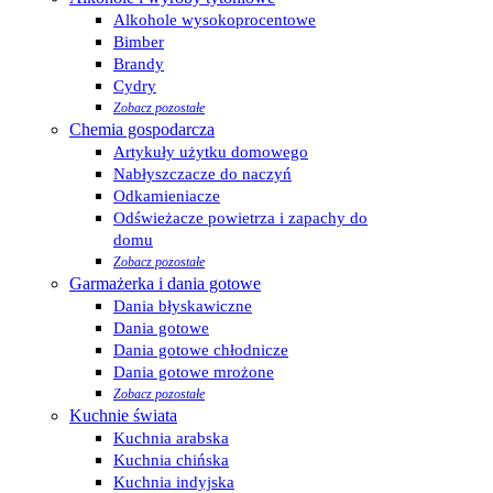
Alkohole wysokoprocentowe
Bimber
Brandy
Cydry
Zobacz pozostałe
Chemia gospodarcza
Artykuły użytku domowego
Nabłyszczacze do naczyń
Odkamieniacze
Odświeżacze powietrza i zapachy do
domu
Zobacz pozostałe
Garmażerka i dania gotowe
Dania błyskawiczne
Dania gotowe
Dania gotowe chłodnicze
Dania gotowe mrożone
Zobacz pozostałe
Kuchnie świata
Kuchnia arabska
Kuchnia chińska
Kuchnia indyjska