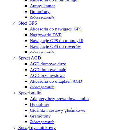
Atrapy kamer
Domofony
Zobacz pozostałe
Sieci GPS
Akcesoria do nawigacji GPS
Nagrywarki DVR
Nawigacje GPS do motocykli
Nawigacje GPS do rowerów
Zobacz pozostałe
Sprzęt AGD
AGD domowe duże
AGD domowe małe
AGD przemysłowe
Akcesoria do urządzeń AGD
Zobacz pozostałe
Sprzęt audio
Adaptery bezprzewodowe audio
Dyktafony
Głośniki i zestawy głośnikowe
Gramofony
Zobacz pozostałe
Sprzęt dyskotekowy