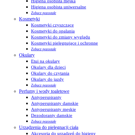
Higiena osobista męska
Higiena osobista uniwersalne
Zobacz pozostałe
Kosmetyki
Kosmetyki czyszczące
Kosmetyki do opalania
Kosmetyki do zmiany wyglądu
Kosmetyki pielęgnujące i ochronne
Zobacz pozostałe
Okulary
Etui na okulary
Okulary dla dzieci
Okulary do czytania
Okulary do jazdy
Zobacz pozostałe
Perfumy i wody toaletowe
Antyperspiranty
Antyperspiranty damskie
Antyperspiranty męskie
Dezodoranty damskie
Zobacz pozostałe
Urządzenia do pielęgnacji ciała
Akcesoria do urządzeń do higieny