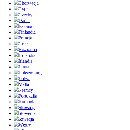
Chorwacja
Cypr
Czechy
Dania
Estonia
Finlandia
Francja
Grecja
Hiszpania
Holandia
Irlandia
Litwa
Luksemburg
Łotwa
Malta
Niemcy
Portugalia
Rumunia
Słowacja
Słowenia
Szwecja
Węgry