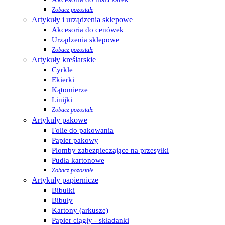
Zobacz pozostałe
Artykuły i urządzenia sklepowe
Akcesoria do cenówek
Urządzenia sklepowe
Zobacz pozostałe
Artykuły kreślarskie
Cyrkle
Ekierki
Kątomierze
Linijki
Zobacz pozostałe
Artykuły pakowe
Folie do pakowania
Papier pakowy
Plomby zabezpieczające na przesyłki
Pudła kartonowe
Zobacz pozostałe
Artykuły papiernicze
Bibułki
Bibuły
Kartony (arkusze)
Papier ciągły - składanki