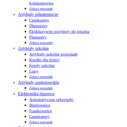
komputerowe
Zobacz pozostałe
Artykuły piśmiennicze
Cienkopisy
Długopisy
Ekskluzywne przybory do pisania
Flamastry
Zobacz pozostałe
Artykuły szkolne
Artykuły szkolne pozostałe
Kredki dla dzieci
Kredy szkolne
Lupy
Zobacz pozostałe
Artykuły szpiegowskie
Zobacz pozostałe
Elektronika biurowa
Automatyczne sekretarki
Bindownice
Frankownice
Laminatory
Zobacz pozostałe