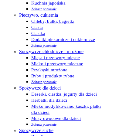
Kuchnia japońska
Zobacz pozostałe
Pieczywo, cukiernia
Chleby, bułki, bagietki
Ciasta
Ciastka
Dodatki piekarnicze i cukiernicze
Zobacz pozostałe
Spożywcze chłodnicze i mrożone
Mięsa i przetwory mięsne
Mleko i przetwory mleczne
Przekąski mrożone
Ryby i produkty rybne
Zobacz pozostałe
Spożywcze dla dzieci
Deserki, ciastka, jogurty dla dzieci
Herbatki dla dzieci
Mleko modyfikowane, kaszki, płatki
dla dzieci
Musy owocowe dla dzieci
Zobacz pozostałe
Spożywcze suche