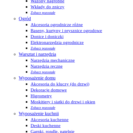
Wazony nagrobne
Wkłady do zniczy
Zobacz pozostałe
Ogród
Akcesoria ogrodnicze różne
Baseny, kurtyny i prysznice ogrodowe
Donice i doniczki
Elektronarzędzia ogrodnicze
Zobacz pozostałe
Warsztat i narzędzia
Narzędzia mechaniczne
Narzędzia ręczne
Zobacz pozostałe
Wyposażenie domu
Akcesoria do kluczy (do drzwi)
Dekoracje domowe
Higrometry
Moskitiery i siatki do drzwi i okien
Zobacz pozostałe
Wyposażenie kuchnii
Akcesoria kuchenne
Deski kuchenne
Garnki, rondle, patelnie