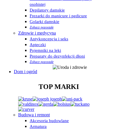
osobistej
Depilatory damskie
Frezarki do manicure i pedicure
Golarki damskie
Zobacz pozostałe
Zdrowie i medycyna
Antykoncepcja i seks
Apteczki
Pojemniki na leki
Preparaty do dezynfekcji dłoni
Zobacz pozostałe
Dom i ogród
TOP MARKI
Budowa i remont
Akcesoria budowlane
Armatura