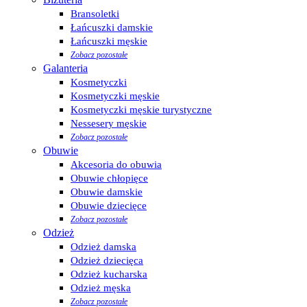
Bransoletki
Łańcuszki damskie
Łańcuszki męskie
Zobacz pozostałe
Galanteria
Kosmetyczki
Kosmetyczki męskie
Kosmetyczki męskie turystyczne
Nessesery męskie
Zobacz pozostałe
Obuwie
Akcesoria do obuwia
Obuwie chłopięce
Obuwie damskie
Obuwie dziecięce
Zobacz pozostałe
Odzież
Odzież damska
Odzież dziecięca
Odzież kucharska
Odzież męska
Zobacz pozostałe