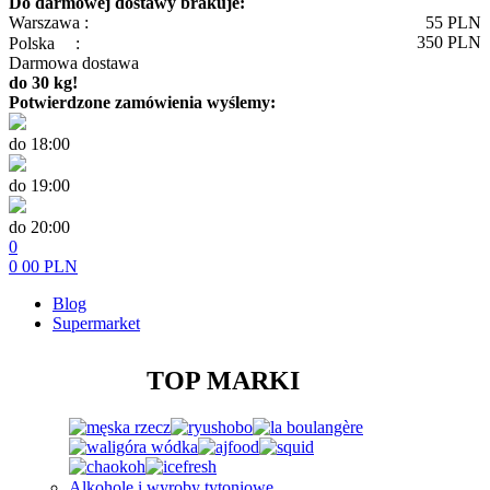
Do darmowej dostawy brakuje:
Warszawa :
55
PLN
350
PLN
Polska
:
Darmowa dostawa
do 30 kg!
Potwierdzone zamówienia wyślemy:
do 18:00
do 19:00
do 20:00
0
0
00
PLN
Blog
Supermarket
TOP MARKI
Alkohole i wyroby tytoniowe