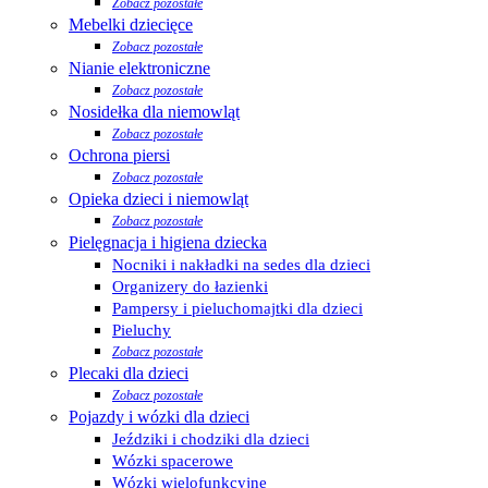
Zobacz pozostałe
Mebelki dziecięce
Zobacz pozostałe
Nianie elektroniczne
Zobacz pozostałe
Nosidełka dla niemowląt
Zobacz pozostałe
Ochrona piersi
Zobacz pozostałe
Opieka dzieci i niemowląt
Zobacz pozostałe
Pielęgnacja i higiena dziecka
Nocniki i nakładki na sedes dla dzieci
Organizery do łazienki
Pampersy i pieluchomajtki dla dzieci
Pieluchy
Zobacz pozostałe
Plecaki dla dzieci
Zobacz pozostałe
Pojazdy i wózki dla dzieci
Jeździki i chodziki dla dzieci
Wózki spacerowe
Wózki wielofunkcyjne