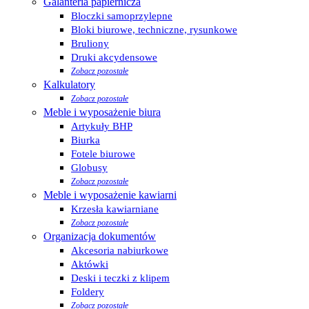
Galanteria papiernicza
Bloczki samoprzylepne
Bloki biurowe, techniczne, rysunkowe
Bruliony
Druki akcydensowe
Zobacz pozostałe
Kalkulatory
Zobacz pozostałe
Meble i wyposażenie biura
Artykuły BHP
Biurka
Fotele biurowe
Globusy
Zobacz pozostałe
Meble i wyposażenie kawiarni
Krzesła kawiarniane
Zobacz pozostałe
Organizacja dokumentów
Akcesoria nabiurkowe
Aktówki
Deski i teczki z klipem
Foldery
Zobacz pozostałe