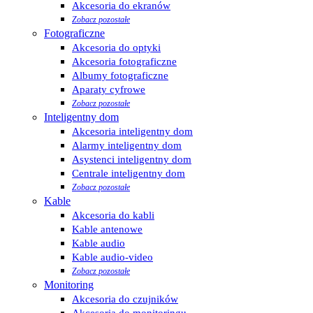
Akcesoria do ekranów
Zobacz pozostałe
Fotograficzne
Akcesoria do optyki
Akcesoria fotograficzne
Albumy fotograficzne
Aparaty cyfrowe
Zobacz pozostałe
Inteligentny dom
Akcesoria inteligentny dom
Alarmy inteligentny dom
Asystenci inteligentny dom
Centrale inteligentny dom
Zobacz pozostałe
Kable
Akcesoria do kabli
Kable antenowe
Kable audio
Kable audio-video
Zobacz pozostałe
Monitoring
Akcesoria do czujników
Akcesoria do monitoringu