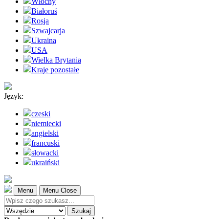
Włochy
Białoruś
Rosja
Szwajcarja
Ukraina
USA
Wielka Brytania
Kraje pozostałe
Język:
czeski
niemiecki
angielski
francuski
słowacki
ukraiński
Menu
Menu Close
Szukaj