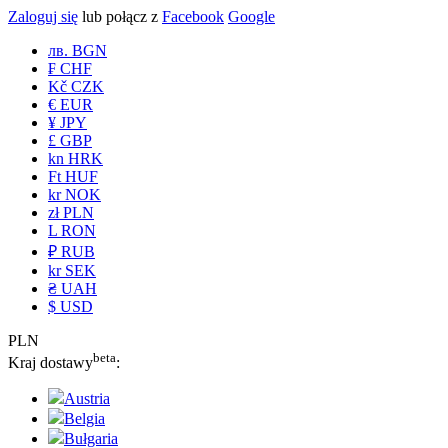
Zaloguj się
lub połącz z
Facebook
Google
лв. BGN
₣ CHF
Kč CZK
€ EUR
¥ JPY
£ GBP
kn HRK
Ft HUF
kr NOK
zł PLN
L RON
₽ RUB
kr SEK
₴ UAH
$ USD
PLN
beta
Kraj dostawy
:
Austria
Belgia
Bułgaria