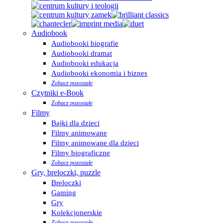
Audiobook
Audiobooki biografie
Audiobooki dramat
Audiobooki edukacja
Audiobooki ekonomia i biznes
Zobacz pozostałe
Czytniki e-Book
Zobacz pozostałe
Filmy
Bajki dla dzieci
Filmy animowane
Filmy animowane dla dzieci
Filmy biograficzne
Zobacz pozostałe
Gry, breloczki, puzzle
Breloczki
Gaming
Gry
Kolekcjonerskie
Zobacz pozostałe