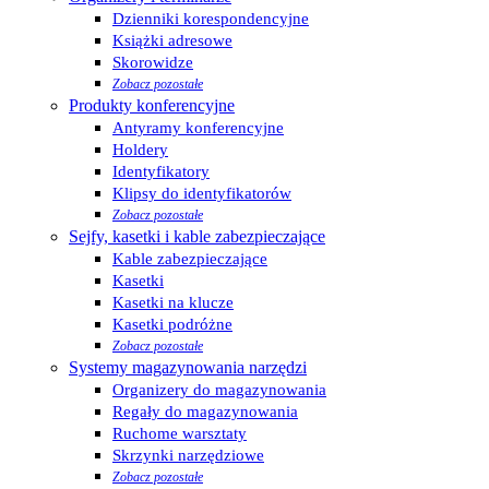
Dzienniki korespondencyjne
Książki adresowe
Skorowidze
Zobacz pozostałe
Produkty konferencyjne
Antyramy konferencyjne
Holdery
Identyfikatory
Klipsy do identyfikatorów
Zobacz pozostałe
Sejfy, kasetki i kable zabezpieczające
Kable zabezpieczające
Kasetki
Kasetki na klucze
Kasetki podróżne
Zobacz pozostałe
Systemy magazynowania narzędzi
Organizery do magazynowania
Regały do magazynowania
Ruchome warsztaty
Skrzynki narzędziowe
Zobacz pozostałe