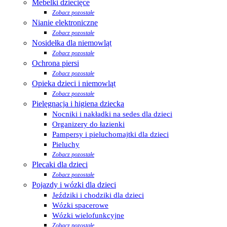
Mebelki dziecięce
Zobacz pozostałe
Nianie elektroniczne
Zobacz pozostałe
Nosidełka dla niemowląt
Zobacz pozostałe
Ochrona piersi
Zobacz pozostałe
Opieka dzieci i niemowląt
Zobacz pozostałe
Pielęgnacja i higiena dziecka
Nocniki i nakładki na sedes dla dzieci
Organizery do łazienki
Pampersy i pieluchomajtki dla dzieci
Pieluchy
Zobacz pozostałe
Plecaki dla dzieci
Zobacz pozostałe
Pojazdy i wózki dla dzieci
Jeździki i chodziki dla dzieci
Wózki spacerowe
Wózki wielofunkcyjne
Zobacz pozostałe