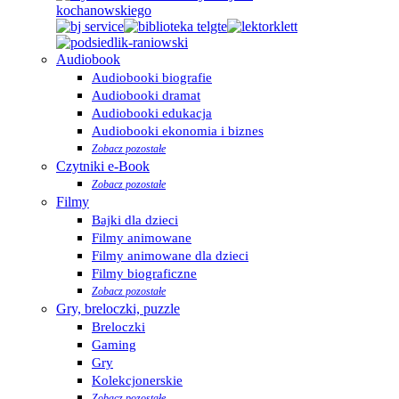
Audiobook
Audiobooki biografie
Audiobooki dramat
Audiobooki edukacja
Audiobooki ekonomia i biznes
Zobacz pozostałe
Czytniki e-Book
Zobacz pozostałe
Filmy
Bajki dla dzieci
Filmy animowane
Filmy animowane dla dzieci
Filmy biograficzne
Zobacz pozostałe
Gry, breloczki, puzzle
Breloczki
Gaming
Gry
Kolekcjonerskie
Zobacz pozostałe