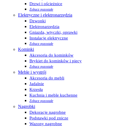
Drzwi i ościeżnice
Zobacz pozostałe
Elektryczne i elektronarzędzia
Dzwonki
Elektronarzędzia
Gniazda, wtyczki, oprawki
Instalacje elektryczne
Zobacz pozostałe
Kominki
Akcesoria do kominków
Brykiet do kominków i piecy
Zobacz pozostałe
Meble i wystrój
Akcesoria do mebli
Jadalnie
Krzesła
Kuchnia i meble kuchenne
Zobacz pozostałe
Nagrobki
Dekoracje nagrobne
Podstawki pod znicze
Wazony nagrobne