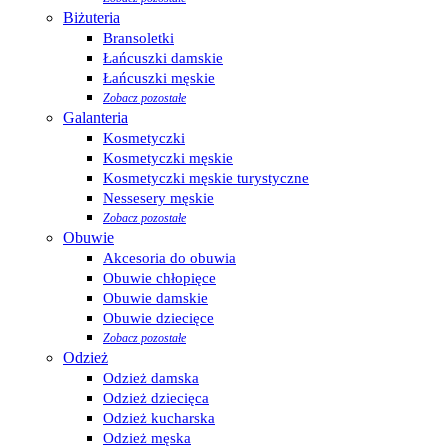
Biżuteria
Bransoletki
Łańcuszki damskie
Łańcuszki męskie
Zobacz pozostałe
Galanteria
Kosmetyczki
Kosmetyczki męskie
Kosmetyczki męskie turystyczne
Nessesery męskie
Zobacz pozostałe
Obuwie
Akcesoria do obuwia
Obuwie chłopięce
Obuwie damskie
Obuwie dziecięce
Zobacz pozostałe
Odzież
Odzież damska
Odzież dziecięca
Odzież kucharska
Odzież męska