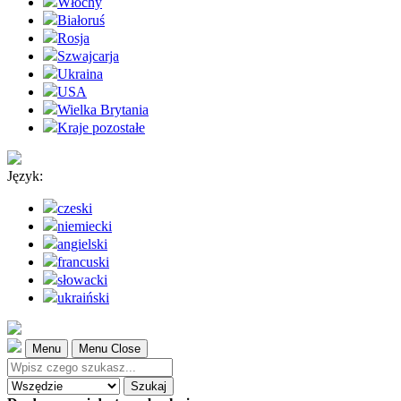
Włochy
Białoruś
Rosja
Szwajcarja
Ukraina
USA
Wielka Brytania
Kraje pozostałe
Język:
czeski
niemiecki
angielski
francuski
słowacki
ukraiński
Menu
Menu Close
Szukaj