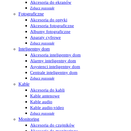
Akcesoria do ekranów
Zobacz pozostałe
Fotograficzne
Akcesoria do optyki
Akcesoria fotograficzne
Albumy fotograficzne
Aparaty cyfrowe
Zobacz pozostałe
Inteligentny dom
Akcesoria inteligentny dom
Alarmy inteligentny dom
Asystenci inteligentny dom
Centrale inteligentny dom
Zobacz pozostałe
Kable
Akcesoria do kabli
Kable antenowe
Kable audio
Kable audio-video
Zobacz pozostałe
Monitoring
Akcesoria do czujników
Akcesoria do monitoringu