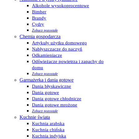
Alkohole wysokoprocentowe
Bimber
Brandy
Cydry
Zobacz pozostałe
Chemia gospodarcza
Artykuły użytku domowego
Nabłyszczacze do naczyń
Odkamieniacze
Odświeżacze powietrza i zapachy do
domu
Zobacz pozostałe
Garmażerka i dania gotowe
Dania błyskawiczne
Dania gotowe
Dania gotowe chłodnicze
Dania gotowe mrożone
Zobacz pozostałe
Kuchnie świata
Kuchnia arabska
Kuchnia chińska
Kuchnia indyjska