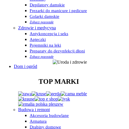
Depilatory damskie
Frezarki do manicure i pedicure
Golarki damskie
Zobacz pozostałe
Zdrowie i medycyna
Antykoncepcja i seks
Apteczki
Pojemniki na leki
Preparaty do dezynfekcji dłoni
Zobacz pozostałe
Dom i ogród
TOP MARKI
Budowa i remont
Akcesoria budowlane
Armatura
Drabiny domowe