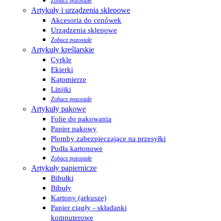
Zobacz pozostałe
Artykuły i urządzenia sklepowe
Akcesoria do cenówek
Urządzenia sklepowe
Zobacz pozostałe
Artykuły kreślarskie
Cyrkle
Ekierki
Kątomierze
Linijki
Zobacz pozostałe
Artykuły pakowe
Folie do pakowania
Papier pakowy
Plomby zabezpieczające na przesyłki
Pudła kartonowe
Zobacz pozostałe
Artykuły papiernicze
Bibułki
Bibuły
Kartony (arkusze)
Papier ciągły - składanki
komputerowe