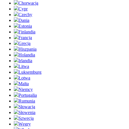
Chorwacja
Cypr
Czechy
Dania
Estonia
Finlandia
Francja
Grecja
Hiszpania
Holandia
Irlandia
Litwa
Luksemburg
Łotwa
Malta
Niemcy
Portugalia
Rumunia
Słowacja
Słowenia
Szwecja
Węgry