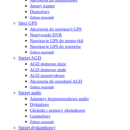
Atrapy kamer
Domofony
Zobacz pozostałe
Sieci GPS
Akcesoria do nawigacji GPS
Nagrywarki DVR
Nawigacje GPS do motocykli
Nawigacje GPS do rowerów
Zobacz pozostałe
Sprzęt AGD
AGD domowe duże
AGD domowe małe
AGD przemysłowe
Akcesoria do urządzeń AGD
Zobacz pozostałe
Sprzęt audio
Adaptery bezprzewodowe audio
Dyktafony
Głośniki i zestawy głośnikowe
Gramofony
Zobacz pozostałe
Sprzęt dyskotekowy