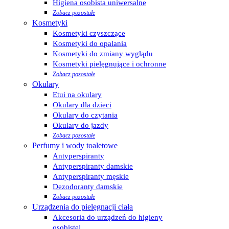
Higiena osobista uniwersalne
Zobacz pozostałe
Kosmetyki
Kosmetyki czyszczące
Kosmetyki do opalania
Kosmetyki do zmiany wyglądu
Kosmetyki pielęgnujące i ochronne
Zobacz pozostałe
Okulary
Etui na okulary
Okulary dla dzieci
Okulary do czytania
Okulary do jazdy
Zobacz pozostałe
Perfumy i wody toaletowe
Antyperspiranty
Antyperspiranty damskie
Antyperspiranty męskie
Dezodoranty damskie
Zobacz pozostałe
Urządzenia do pielęgnacji ciała
Akcesoria do urządzeń do higieny
osobistej