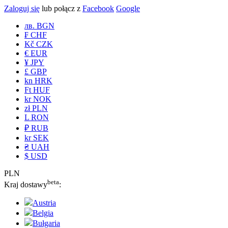
Zaloguj się
lub połącz z
Facebook
Google
лв. BGN
₣ CHF
Kč CZK
€ EUR
¥ JPY
£ GBP
kn HRK
Ft HUF
kr NOK
zł PLN
L RON
₽ RUB
kr SEK
₴ UAH
$ USD
PLN
beta
Kraj dostawy
:
Austria
Belgia
Bułgaria