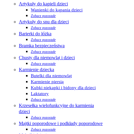
Artykuły do kąpieli dzieci
Wanienki do kąpania dzieci
Zobacz pozostałe
Artykuły do snu dla dzieci
Zobacz pozostałe
Barierki do łóżka
Zobacz pozostałe
Bramka bezpieczeństwa
Zobacz pozostałe
Chusty dla niemowląt i dzieci
Zobacz pozostałe
Karmienie dziecka
Butelki dla niemowląt
Karmienie piersią
Kubki niekapki i bidony dla dzieci
Laktatory
Zobacz pozostałe
Krzesełka wielofunkcyjne do karmienia
dzieci
Zobacz pozostałe
Majtki poporodowe i podkłady poporodowe
Zobacz pozostałe