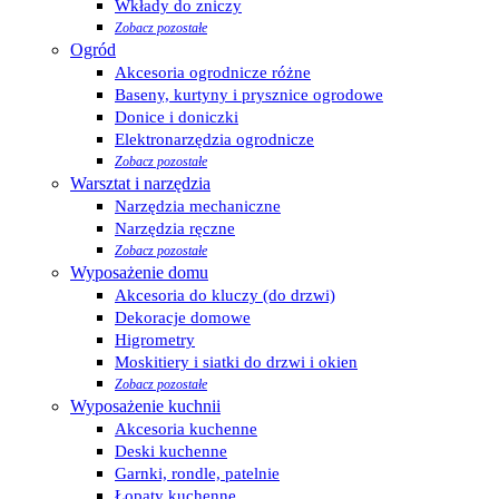
Wkłady do zniczy
Zobacz pozostałe
Ogród
Akcesoria ogrodnicze różne
Baseny, kurtyny i prysznice ogrodowe
Donice i doniczki
Elektronarzędzia ogrodnicze
Zobacz pozostałe
Warsztat i narzędzia
Narzędzia mechaniczne
Narzędzia ręczne
Zobacz pozostałe
Wyposażenie domu
Akcesoria do kluczy (do drzwi)
Dekoracje domowe
Higrometry
Moskitiery i siatki do drzwi i okien
Zobacz pozostałe
Wyposażenie kuchnii
Akcesoria kuchenne
Deski kuchenne
Garnki, rondle, patelnie
Łopaty kuchenne