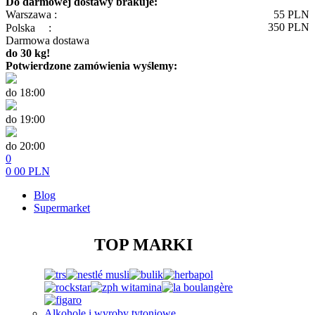
Do darmowej dostawy brakuje:
Warszawa :
55
PLN
350
PLN
Polska
:
Darmowa dostawa
do 30 kg!
Potwierdzone zamówienia wyślemy:
do 18:00
do 19:00
do 20:00
0
0
00
PLN
Blog
Supermarket
TOP MARKI
Alkohole i wyroby tytoniowe