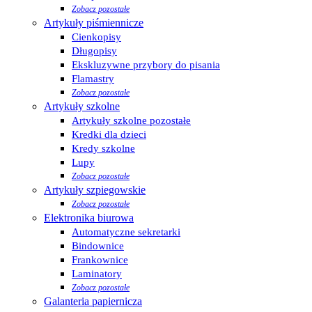
Zobacz pozostałe
Artykuły piśmiennicze
Cienkopisy
Długopisy
Ekskluzywne przybory do pisania
Flamastry
Zobacz pozostałe
Artykuły szkolne
Artykuły szkolne pozostałe
Kredki dla dzieci
Kredy szkolne
Lupy
Zobacz pozostałe
Artykuły szpiegowskie
Zobacz pozostałe
Elektronika biurowa
Automatyczne sekretarki
Bindownice
Frankownice
Laminatory
Zobacz pozostałe
Galanteria papiernicza