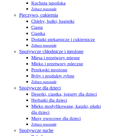
Kuchnia japońska
Zobacz pozostałe
Pieczywo, cukiernia
Chleby, bułki, bagietki
Ciasta
Ciastka
Dodatki piekarnicze i cukiernicze
Zobacz pozostałe
Spożywcze chłodnicze i mrożone
Mięsa i przetwory mięsne
Mleko i przetwory mleczne
Przekąski mrożone
Ryby i produkty rybne
Zobacz pozostałe
Spożywcze dla dzieci
Deserki, ciastka, jogurty dla dzieci
Herbatki dla dzieci
Mleko modyfikowane, kaszki, płatki
dla dzieci
Musy owocowe dla dzieci
Zobacz pozostałe
Spożywcze suche