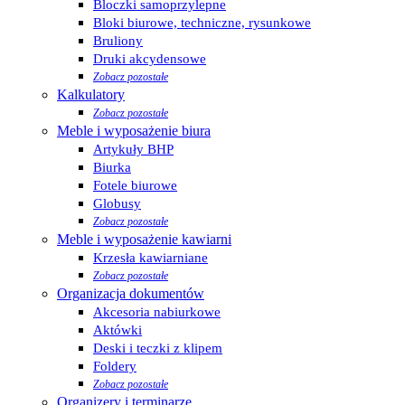
Bloczki samoprzylepne
Bloki biurowe, techniczne, rysunkowe
Bruliony
Druki akcydensowe
Zobacz pozostałe
Kalkulatory
Zobacz pozostałe
Meble i wyposażenie biura
Artykuły BHP
Biurka
Fotele biurowe
Globusy
Zobacz pozostałe
Meble i wyposażenie kawiarni
Krzesła kawiarniane
Zobacz pozostałe
Organizacja dokumentów
Akcesoria nabiurkowe
Aktówki
Deski i teczki z klipem
Foldery
Zobacz pozostałe
Organizery i terminarze