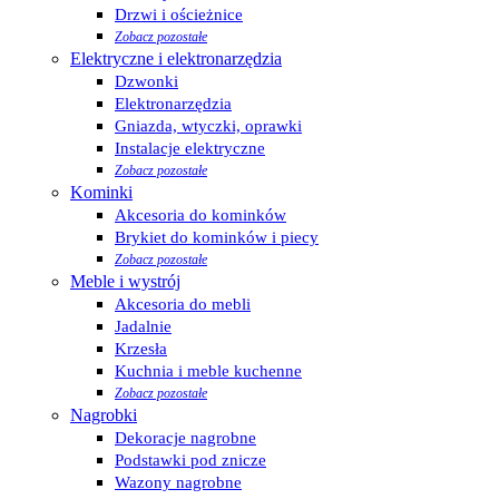
Drzwi i ościeżnice
Zobacz pozostałe
Elektryczne i elektronarzędzia
Dzwonki
Elektronarzędzia
Gniazda, wtyczki, oprawki
Instalacje elektryczne
Zobacz pozostałe
Kominki
Akcesoria do kominków
Brykiet do kominków i piecy
Zobacz pozostałe
Meble i wystrój
Akcesoria do mebli
Jadalnie
Krzesła
Kuchnia i meble kuchenne
Zobacz pozostałe
Nagrobki
Dekoracje nagrobne
Podstawki pod znicze
Wazony nagrobne