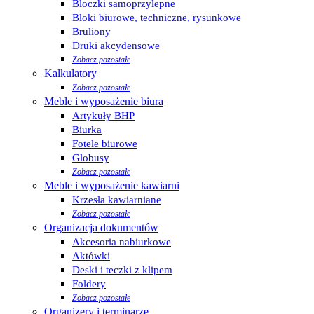
Bloczki samoprzylepne
Bloki biurowe, techniczne, rysunkowe
Bruliony
Druki akcydensowe
Zobacz pozostałe
Kalkulatory
Zobacz pozostałe
Meble i wyposażenie biura
Artykuły BHP
Biurka
Fotele biurowe
Globusy
Zobacz pozostałe
Meble i wyposażenie kawiarni
Krzesła kawiarniane
Zobacz pozostałe
Organizacja dokumentów
Akcesoria nabiurkowe
Aktówki
Deski i teczki z klipem
Foldery
Zobacz pozostałe
Organizery i terminarze