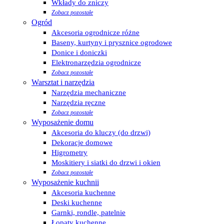
Wkłady do zniczy
Zobacz pozostałe
Ogród
Akcesoria ogrodnicze różne
Baseny, kurtyny i prysznice ogrodowe
Donice i doniczki
Elektronarzędzia ogrodnicze
Zobacz pozostałe
Warsztat i narzędzia
Narzędzia mechaniczne
Narzędzia ręczne
Zobacz pozostałe
Wyposażenie domu
Akcesoria do kluczy (do drzwi)
Dekoracje domowe
Higrometry
Moskitiery i siatki do drzwi i okien
Zobacz pozostałe
Wyposażenie kuchnii
Akcesoria kuchenne
Deski kuchenne
Garnki, rondle, patelnie
Łopaty kuchenne