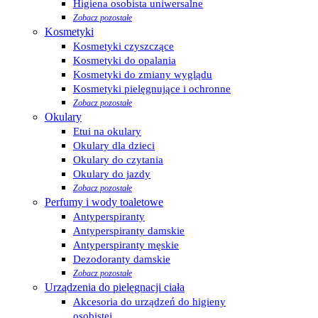
Higiena osobista uniwersalne
Zobacz pozostałe
Kosmetyki
Kosmetyki czyszczące
Kosmetyki do opalania
Kosmetyki do zmiany wyglądu
Kosmetyki pielęgnujące i ochronne
Zobacz pozostałe
Okulary
Etui na okulary
Okulary dla dzieci
Okulary do czytania
Okulary do jazdy
Zobacz pozostałe
Perfumy i wody toaletowe
Antyperspiranty
Antyperspiranty damskie
Antyperspiranty męskie
Dezodoranty damskie
Zobacz pozostałe
Urządzenia do pielęgnacji ciała
Akcesoria do urządzeń do higieny
osobistej