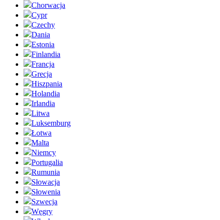
Chorwacja
Cypr
Czechy
Dania
Estonia
Finlandia
Francja
Grecja
Hiszpania
Holandia
Irlandia
Litwa
Luksemburg
Łotwa
Malta
Niemcy
Portugalia
Rumunia
Słowacja
Słowenia
Szwecja
Węgry