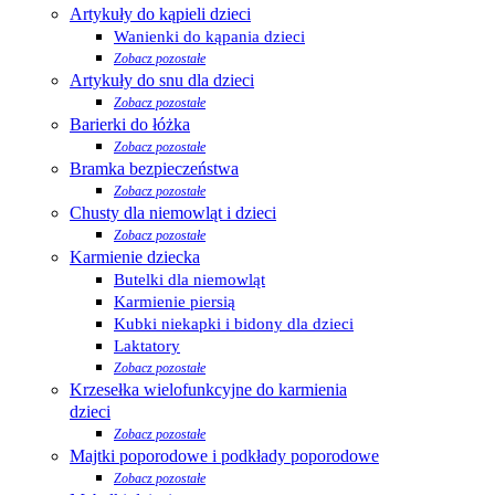
Artykuły do kąpieli dzieci
Wanienki do kąpania dzieci
Zobacz pozostałe
Artykuły do snu dla dzieci
Zobacz pozostałe
Barierki do łóżka
Zobacz pozostałe
Bramka bezpieczeństwa
Zobacz pozostałe
Chusty dla niemowląt i dzieci
Zobacz pozostałe
Karmienie dziecka
Butelki dla niemowląt
Karmienie piersią
Kubki niekapki i bidony dla dzieci
Laktatory
Zobacz pozostałe
Krzesełka wielofunkcyjne do karmienia
dzieci
Zobacz pozostałe
Majtki poporodowe i podkłady poporodowe
Zobacz pozostałe