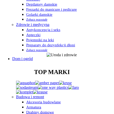
Depilatory damskie
Frezarki do manicure i pedicure
Golarki damskie
Zobacz pozostałe
Zdrowie i medycyna
Antykoncepcja i seks
Apteczki
Pojemniki na leki
Preparaty do dezynfekcji dłoni
Zobacz pozostałe
Dom i ogród
TOP MARKI
Budowa i remont
Akcesoria budowlane
Armatura
Drabiny domowe