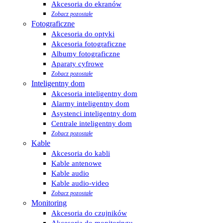
Akcesoria do ekranów
Zobacz pozostałe
Fotograficzne
Akcesoria do optyki
Akcesoria fotograficzne
Albumy fotograficzne
Aparaty cyfrowe
Zobacz pozostałe
Inteligentny dom
Akcesoria inteligentny dom
Alarmy inteligentny dom
Asystenci inteligentny dom
Centrale inteligentny dom
Zobacz pozostałe
Kable
Akcesoria do kabli
Kable antenowe
Kable audio
Kable audio-video
Zobacz pozostałe
Monitoring
Akcesoria do czujników
Akcesoria do monitoringu