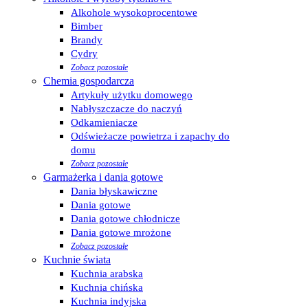
Alkohole wysokoprocentowe
Bimber
Brandy
Cydry
Zobacz pozostałe
Chemia gospodarcza
Artykuły użytku domowego
Nabłyszczacze do naczyń
Odkamieniacze
Odświeżacze powietrza i zapachy do
domu
Zobacz pozostałe
Garmażerka i dania gotowe
Dania błyskawiczne
Dania gotowe
Dania gotowe chłodnicze
Dania gotowe mrożone
Zobacz pozostałe
Kuchnie świata
Kuchnia arabska
Kuchnia chińska
Kuchnia indyjska