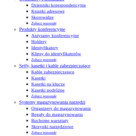
Dzienniki korespondencyjne
Książki adresowe
Skorowidze
Zobacz pozostałe
Produkty konferencyjne
Antyramy konferencyjne
Holdery
Identyfikatory
Klipsy do identyfikatorów
Zobacz pozostałe
Sejfy, kasetki i kable zabezpieczające
Kable zabezpieczające
Kasetki
Kasetki na klucze
Kasetki podróżne
Zobacz pozostałe
Systemy magazynowania narzędzi
Organizery do magazynowania
Regały do magazynowania
Ruchome warsztaty
Skrzynki narzędziowe
Zobacz pozostałe