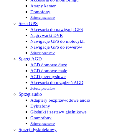
Atrapy kamer
Domofony
Zobacz pozostałe
Sieci GPS
Akcesoria do nawigacji GPS
Nagrywarki DVR
Nawigacje GPS do motocykli
Nawigacje GPS do rowerów
Zobacz pozostałe
Sprzęt AGD
AGD domowe duże
AGD domowe małe
AGD przemysłowe
Akcesoria do urządzeń AGD
Zobacz pozostałe
Sprzęt audio
Adaptery bezprzewodowe audio
Dyktafony
Głośniki i zestawy głośnikowe
Gramofony
Zobacz pozostałe
Sprzęt dyskotekowy