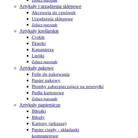
Zobacz pozostałe
Artykuły i urządzenia sklepowe
Akcesoria do cenówek
Urządzenia sklepowe
Zobacz pozostałe
Artykuły kreślarskie
Cyrkle
Ekierki
Kątomierze
Linijki
Zobacz pozostałe
Artykuły pakowe
Folie do pakowania
Papier pakowy
Plomby zabezpieczające na przesyłki
Pudła kartonowe
Zobacz pozostałe
Artykuły papiernicze
Bibułki
Bibuły
Kartony (arkusze)
Papier ciągły - składanki
komputerowe