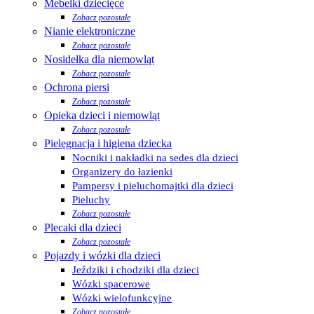
Mebelki dziecięce
Zobacz pozostałe
Nianie elektroniczne
Zobacz pozostałe
Nosidełka dla niemowląt
Zobacz pozostałe
Ochrona piersi
Zobacz pozostałe
Opieka dzieci i niemowląt
Zobacz pozostałe
Pielęgnacja i higiena dziecka
Nocniki i nakładki na sedes dla dzieci
Organizery do łazienki
Pampersy i pieluchomajtki dla dzieci
Pieluchy
Zobacz pozostałe
Plecaki dla dzieci
Zobacz pozostałe
Pojazdy i wózki dla dzieci
Jeździki i chodziki dla dzieci
Wózki spacerowe
Wózki wielofunkcyjne
Zobacz pozostałe