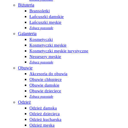
Biżuteria
Bransoletki
Łańcuszki damskie
Łańcuszki męskie
Zobacz pozostałe
Galanteria
Kosmetyczki
Kosmetyczki męskie
Kosmetyczki męskie turystyczne
Nessesery męskie
Zobacz pozostałe
Obuwie
Akcesoria do obuwia
Obuwie chłopięce
Obuwie damskie
Obuwie dziecięce
Zobacz pozostałe
Odzież
Odzież damska
Odzież dziecięca
Odzież kucharska
Odzież męska