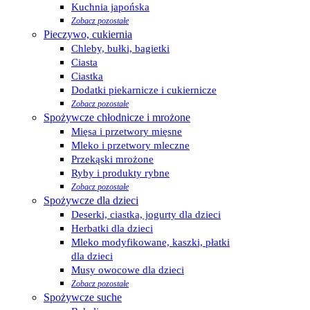
Kuchnia japońska
Zobacz pozostałe
Pieczywo, cukiernia
Chleby, bułki, bagietki
Ciasta
Ciastka
Dodatki piekarnicze i cukiernicze
Zobacz pozostałe
Spożywcze chłodnicze i mrożone
Mięsa i przetwory mięsne
Mleko i przetwory mleczne
Przekąski mrożone
Ryby i produkty rybne
Zobacz pozostałe
Spożywcze dla dzieci
Deserki, ciastka, jogurty dla dzieci
Herbatki dla dzieci
Mleko modyfikowane, kaszki, płatki
dla dzieci
Musy owocowe dla dzieci
Zobacz pozostałe
Spożywcze suche