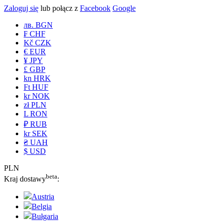
Zaloguj się
lub połącz z
Facebook
Google
лв. BGN
₣ CHF
Kč CZK
€ EUR
¥ JPY
£ GBP
kn HRK
Ft HUF
kr NOK
zł PLN
L RON
₽ RUB
kr SEK
₴ UAH
$ USD
PLN
beta
Kraj dostawy
:
Austria
Belgia
Bułgaria