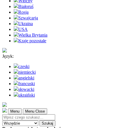
Włochy
Białoruś
Rosja
Szwajcarja
Ukraina
USA
Wielka Brytania
Kraje pozostałe
Język:
czeski
niemiecki
angielski
francuski
słowacki
ukraiński
Menu
Menu Close
Szukaj