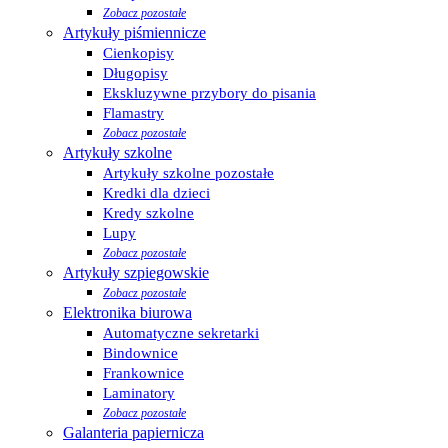
Zobacz pozostałe
Artykuły piśmiennicze
Cienkopisy
Długopisy
Ekskluzywne przybory do pisania
Flamastry
Zobacz pozostałe
Artykuły szkolne
Artykuły szkolne pozostałe
Kredki dla dzieci
Kredy szkolne
Lupy
Zobacz pozostałe
Artykuły szpiegowskie
Zobacz pozostałe
Elektronika biurowa
Automatyczne sekretarki
Bindownice
Frankownice
Laminatory
Zobacz pozostałe
Galanteria papiernicza