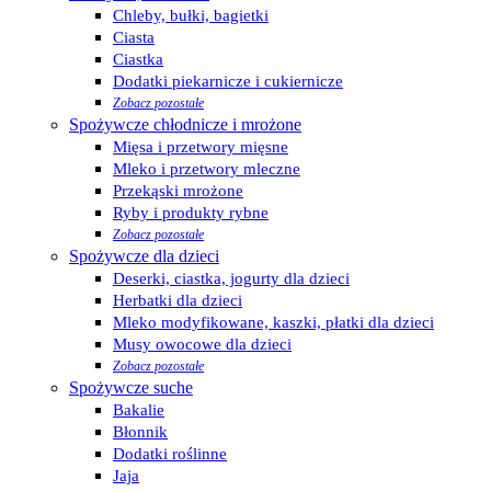
Chleby, bułki, bagietki
Ciasta
Ciastka
Dodatki piekarnicze i cukiernicze
Zobacz pozostałe
Spożywcze chłodnicze i mrożone
Mięsa i przetwory mięsne
Mleko i przetwory mleczne
Przekąski mrożone
Ryby i produkty rybne
Zobacz pozostałe
Spożywcze dla dzieci
Deserki, ciastka, jogurty dla dzieci
Herbatki dla dzieci
Mleko modyfikowane, kaszki, płatki dla dzieci
Musy owocowe dla dzieci
Zobacz pozostałe
Spożywcze suche
Bakalie
Błonnik
Dodatki roślinne
Jaja