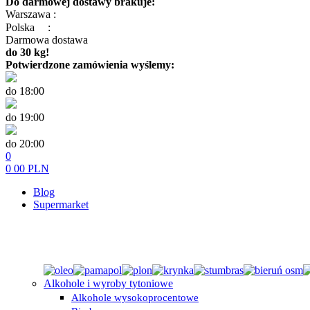
Do darmowej dostawy brakuje:
Warszawa :
Polska
:
Darmowa dostawa
do 30 kg!
Potwierdzone zamówienia wyślemy:
do 18:00
do 19:00
do 20:00
0
0
00
PLN
Blog
Supermarket
Alkohole i wyroby tytoniowe
Alkohole wysokoprocentowe