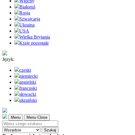
Włochy
Białoruś
Rosja
Szwajcarja
Ukraina
USA
Wielka Brytania
Kraje pozostałe
Język:
czeski
niemiecki
angielski
francuski
słowacki
ukraiński
Menu
Menu Close
Szukaj