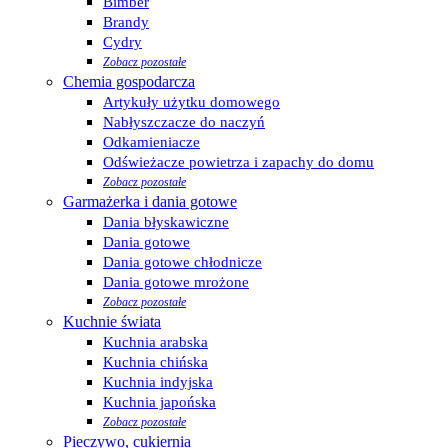
Bimber
Brandy
Cydry
Zobacz pozostałe
Chemia gospodarcza
Artykuły użytku domowego
Nabłyszczacze do naczyń
Odkamieniacze
Odświeżacze powietrza i zapachy do domu
Zobacz pozostałe
Garmażerka i dania gotowe
Dania błyskawiczne
Dania gotowe
Dania gotowe chłodnicze
Dania gotowe mrożone
Zobacz pozostałe
Kuchnie świata
Kuchnia arabska
Kuchnia chińska
Kuchnia indyjska
Kuchnia japońska
Zobacz pozostałe
Pieczywo, cukiernia