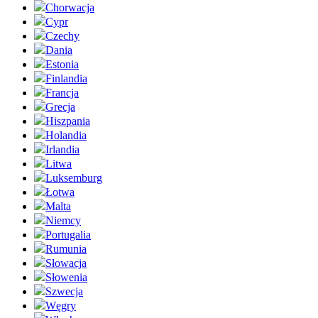
Chorwacja
Cypr
Czechy
Dania
Estonia
Finlandia
Francja
Grecja
Hiszpania
Holandia
Irlandia
Litwa
Luksemburg
Łotwa
Malta
Niemcy
Portugalia
Rumunia
Słowacja
Słowenia
Szwecja
Węgry