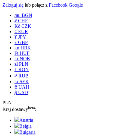
Zaloguj się
lub połącz z
Facebook
Google
лв. BGN
₣ CHF
Kč CZK
€ EUR
¥ JPY
£ GBP
kn HRK
Ft HUF
kr NOK
zł PLN
L RON
₽ RUB
kr SEK
₴ UAH
$ USD
PLN
beta
Kraj dostawy
:
Austria
Belgia
Bułgaria