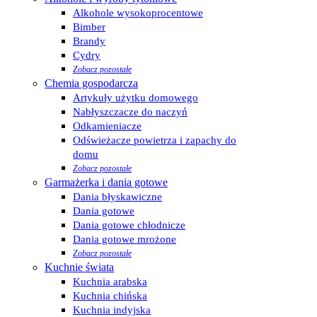
Alkohole wysokoprocentowe
Bimber
Brandy
Cydry
Zobacz pozostałe
Chemia gospodarcza
Artykuły użytku domowego
Nabłyszczacze do naczyń
Odkamieniacze
Odświeżacze powietrza i zapachy do
domu
Zobacz pozostałe
Garmażerka i dania gotowe
Dania błyskawiczne
Dania gotowe
Dania gotowe chłodnicze
Dania gotowe mrożone
Zobacz pozostałe
Kuchnie świata
Kuchnia arabska
Kuchnia chińska
Kuchnia indyjska