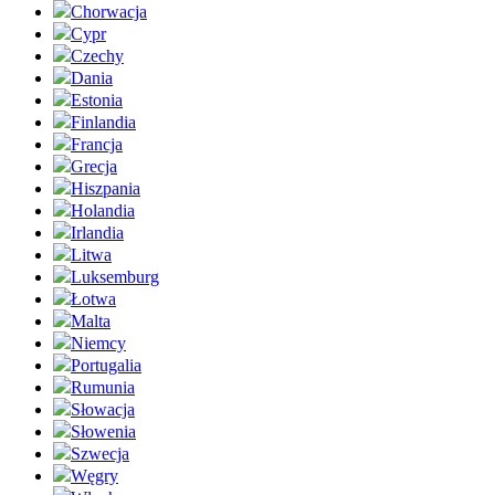
Chorwacja
Cypr
Czechy
Dania
Estonia
Finlandia
Francja
Grecja
Hiszpania
Holandia
Irlandia
Litwa
Luksemburg
Łotwa
Malta
Niemcy
Portugalia
Rumunia
Słowacja
Słowenia
Szwecja
Węgry