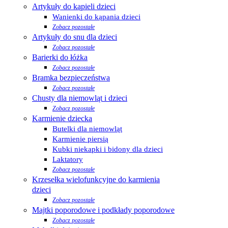
Artykuły do kąpieli dzieci
Wanienki do kąpania dzieci
Zobacz pozostałe
Artykuły do snu dla dzieci
Zobacz pozostałe
Barierki do łóżka
Zobacz pozostałe
Bramka bezpieczeństwa
Zobacz pozostałe
Chusty dla niemowląt i dzieci
Zobacz pozostałe
Karmienie dziecka
Butelki dla niemowląt
Karmienie piersią
Kubki niekapki i bidony dla dzieci
Laktatory
Zobacz pozostałe
Krzesełka wielofunkcyjne do karmienia
dzieci
Zobacz pozostałe
Majtki poporodowe i podkłady poporodowe
Zobacz pozostałe