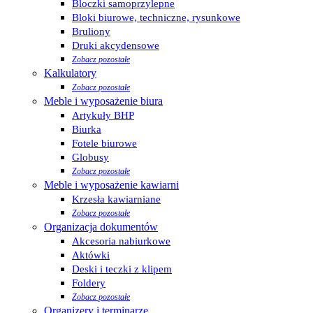
Bloczki samoprzylepne
Bloki biurowe, techniczne, rysunkowe
Bruliony
Druki akcydensowe
Zobacz pozostałe
Kalkulatory
Zobacz pozostałe
Meble i wyposażenie biura
Artykuły BHP
Biurka
Fotele biurowe
Globusy
Zobacz pozostałe
Meble i wyposażenie kawiarni
Krzesła kawiarniane
Zobacz pozostałe
Organizacja dokumentów
Akcesoria nabiurkowe
Aktówki
Deski i teczki z klipem
Foldery
Zobacz pozostałe
Organizery i terminarze