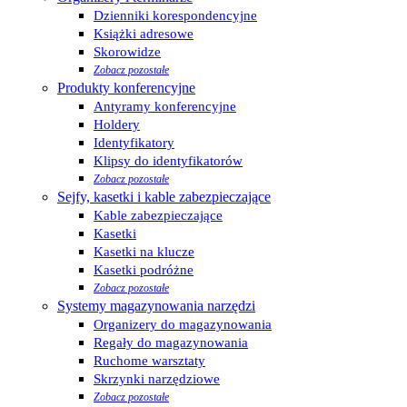
Dzienniki korespondencyjne
Książki adresowe
Skorowidze
Zobacz pozostałe
Produkty konferencyjne
Antyramy konferencyjne
Holdery
Identyfikatory
Klipsy do identyfikatorów
Zobacz pozostałe
Sejfy, kasetki i kable zabezpieczające
Kable zabezpieczające
Kasetki
Kasetki na klucze
Kasetki podróżne
Zobacz pozostałe
Systemy magazynowania narzędzi
Organizery do magazynowania
Regały do magazynowania
Ruchome warsztaty
Skrzynki narzędziowe
Zobacz pozostałe