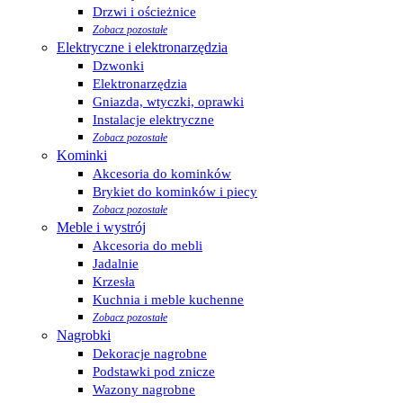
Drzwi i ościeżnice
Zobacz pozostałe
Elektryczne i elektronarzędzia
Dzwonki
Elektronarzędzia
Gniazda, wtyczki, oprawki
Instalacje elektryczne
Zobacz pozostałe
Kominki
Akcesoria do kominków
Brykiet do kominków i piecy
Zobacz pozostałe
Meble i wystrój
Akcesoria do mebli
Jadalnie
Krzesła
Kuchnia i meble kuchenne
Zobacz pozostałe
Nagrobki
Dekoracje nagrobne
Podstawki pod znicze
Wazony nagrobne