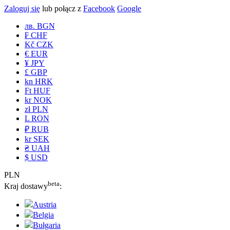
Zaloguj się
lub połącz z
Facebook
Google
лв. BGN
₣ CHF
Kč CZK
€ EUR
¥ JPY
£ GBP
kn HRK
Ft HUF
kr NOK
zł PLN
L RON
₽ RUB
kr SEK
₴ UAH
$ USD
PLN
beta
Kraj dostawy
:
Austria
Belgia
Bułgaria