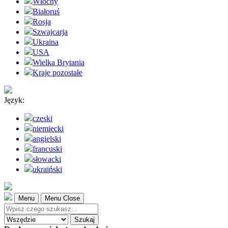
Włochy
Białoruś
Rosja
Szwajcarja
Ukraina
USA
Wielka Brytania
Kraje pozostałe
Język:
czeski
niemiecki
angielski
francuski
słowacki
ukraiński
Menu
Menu Close
Szukaj