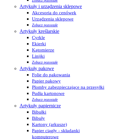
Zobacz pozostałe
Artykuły i urządzenia sklepowe
Akcesoria do cenówek
Urządzenia sklepowe
Zobacz pozostałe
Artykuły kreślarskie
Cyrkle
Ekierki
Kątomierze
Linijki
Zobacz pozostałe
Artykuły pakowe
Folie do pakowania
Papier pakowy
Plomby zabezpieczające na przesyłki
Pudła kartonowe
Zobacz pozostałe
Artykuły papiernicze
Bibułki
Bibuły
Kartony (arkusze)
Papier ciągły - składanki
komputerowe