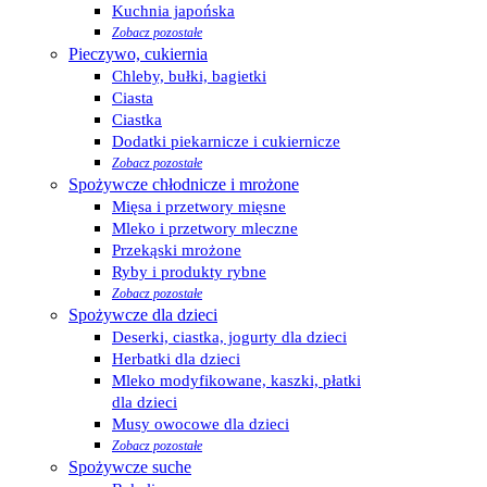
Kuchnia japońska
Zobacz pozostałe
Pieczywo, cukiernia
Chleby, bułki, bagietki
Ciasta
Ciastka
Dodatki piekarnicze i cukiernicze
Zobacz pozostałe
Spożywcze chłodnicze i mrożone
Mięsa i przetwory mięsne
Mleko i przetwory mleczne
Przekąski mrożone
Ryby i produkty rybne
Zobacz pozostałe
Spożywcze dla dzieci
Deserki, ciastka, jogurty dla dzieci
Herbatki dla dzieci
Mleko modyfikowane, kaszki, płatki
dla dzieci
Musy owocowe dla dzieci
Zobacz pozostałe
Spożywcze suche