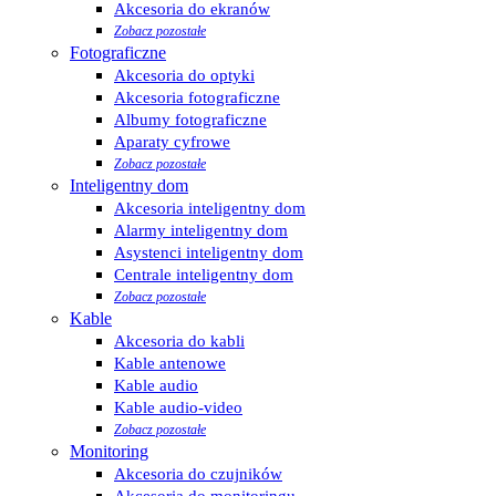
Akcesoria do ekranów
Zobacz pozostałe
Fotograficzne
Akcesoria do optyki
Akcesoria fotograficzne
Albumy fotograficzne
Aparaty cyfrowe
Zobacz pozostałe
Inteligentny dom
Akcesoria inteligentny dom
Alarmy inteligentny dom
Asystenci inteligentny dom
Centrale inteligentny dom
Zobacz pozostałe
Kable
Akcesoria do kabli
Kable antenowe
Kable audio
Kable audio-video
Zobacz pozostałe
Monitoring
Akcesoria do czujników
Akcesoria do monitoringu