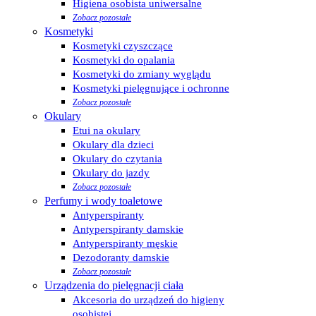
Higiena osobista uniwersalne
Zobacz pozostałe
Kosmetyki
Kosmetyki czyszczące
Kosmetyki do opalania
Kosmetyki do zmiany wyglądu
Kosmetyki pielęgnujące i ochronne
Zobacz pozostałe
Okulary
Etui na okulary
Okulary dla dzieci
Okulary do czytania
Okulary do jazdy
Zobacz pozostałe
Perfumy i wody toaletowe
Antyperspiranty
Antyperspiranty damskie
Antyperspiranty męskie
Dezodoranty damskie
Zobacz pozostałe
Urządzenia do pielęgnacji ciała
Akcesoria do urządzeń do higieny
osobistej