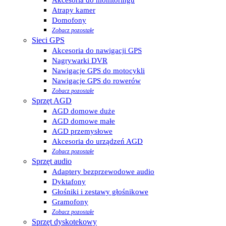
Atrapy kamer
Domofony
Zobacz pozostałe
Sieci GPS
Akcesoria do nawigacji GPS
Nagrywarki DVR
Nawigacje GPS do motocykli
Nawigacje GPS do rowerów
Zobacz pozostałe
Sprzęt AGD
AGD domowe duże
AGD domowe małe
AGD przemysłowe
Akcesoria do urządzeń AGD
Zobacz pozostałe
Sprzęt audio
Adaptery bezprzewodowe audio
Dyktafony
Głośniki i zestawy głośnikowe
Gramofony
Zobacz pozostałe
Sprzęt dyskotekowy