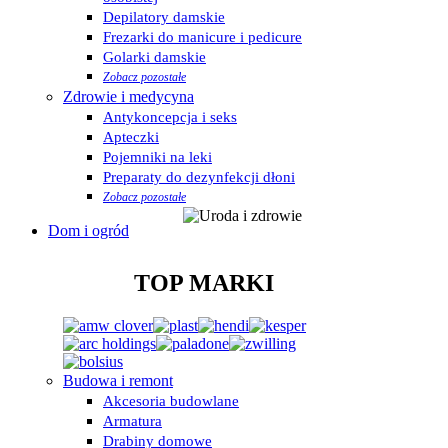
Depilatory damskie
Frezarki do manicure i pedicure
Golarki damskie
Zobacz pozostałe
Zdrowie i medycyna
Antykoncepcja i seks
Apteczki
Pojemniki na leki
Preparaty do dezynfekcji dłoni
Zobacz pozostałe
Dom i ogród
TOP MARKI
Budowa i remont
Akcesoria budowlane
Armatura
Drabiny domowe