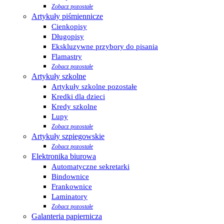
Zobacz pozostałe
Artykuły piśmiennicze
Cienkopisy
Długopisy
Ekskluzywne przybory do pisania
Flamastry
Zobacz pozostałe
Artykuły szkolne
Artykuły szkolne pozostałe
Kredki dla dzieci
Kredy szkolne
Lupy
Zobacz pozostałe
Artykuły szpiegowskie
Zobacz pozostałe
Elektronika biurowa
Automatyczne sekretarki
Bindownice
Frankownice
Laminatory
Zobacz pozostałe
Galanteria papiernicza