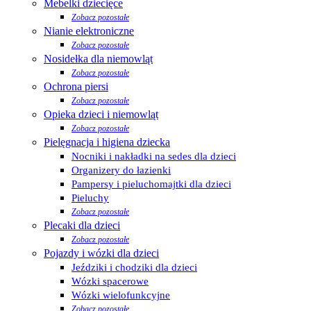
Mebelki dziecięce
Zobacz pozostałe
Nianie elektroniczne
Zobacz pozostałe
Nosidełka dla niemowląt
Zobacz pozostałe
Ochrona piersi
Zobacz pozostałe
Opieka dzieci i niemowląt
Zobacz pozostałe
Pielęgnacja i higiena dziecka
Nocniki i nakładki na sedes dla dzieci
Organizery do łazienki
Pampersy i pieluchomajtki dla dzieci
Pieluchy
Zobacz pozostałe
Plecaki dla dzieci
Zobacz pozostałe
Pojazdy i wózki dla dzieci
Jeździki i chodziki dla dzieci
Wózki spacerowe
Wózki wielofunkcyjne
Zobacz pozostałe