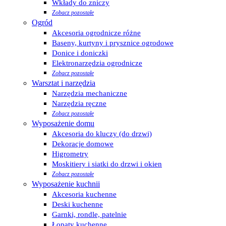
Wkłady do zniczy
Zobacz pozostałe
Ogród
Akcesoria ogrodnicze różne
Baseny, kurtyny i prysznice ogrodowe
Donice i doniczki
Elektronarzędzia ogrodnicze
Zobacz pozostałe
Warsztat i narzędzia
Narzędzia mechaniczne
Narzędzia ręczne
Zobacz pozostałe
Wyposażenie domu
Akcesoria do kluczy (do drzwi)
Dekoracje domowe
Higrometry
Moskitiery i siatki do drzwi i okien
Zobacz pozostałe
Wyposażenie kuchnii
Akcesoria kuchenne
Deski kuchenne
Garnki, rondle, patelnie
Łopaty kuchenne