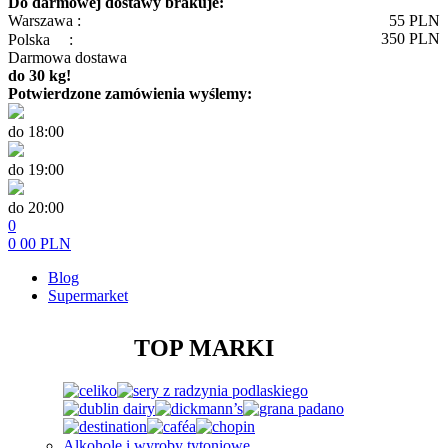
Do darmowej dostawy brakuje:
Warszawa :
55
PLN
350
PLN
Polska
:
Darmowa dostawa
do 30 kg!
Potwierdzone zamówienia wyślemy:
do 18:00
do 19:00
do 20:00
0
0
00
PLN
Blog
Supermarket
TOP MARKI
Alkohole i wyroby tytoniowe