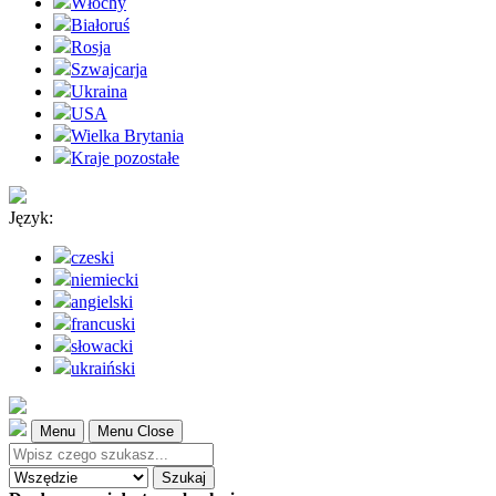
Włochy
Białoruś
Rosja
Szwajcarja
Ukraina
USA
Wielka Brytania
Kraje pozostałe
Język:
czeski
niemiecki
angielski
francuski
słowacki
ukraiński
Menu
Menu Close
Szukaj