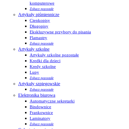
komputerowe
Zobacz pozostałe
Artykuły piśmiennicze
Cienkopisy
Długopisy
Ekskluzywne przybory do pisania
Flamastry
Zobacz pozostałe
Artykuły szkolne
Artykuły szkolne pozostałe
Kredki dla dzieci
Kredy szkolne
Lupy
Zobacz pozostałe
Artykuły szpiegowskie
Zobacz pozostałe
Elektronika biurowa
Automatyczne sekretarki
Bindownice
Frankownice
Laminatory
Zobacz pozostałe