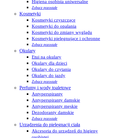
Higiena osobista uniwersalne
Zobacz pozostałe
Kosmetyki
Kosmetyki czyszczące
Kosmetyki do opalania
Kosmetyki do zmiany wyglądu
Kosmetyki pielęgnujące i ochronne
Zobacz pozostałe
Okulary
Etui na okulary
Okulary dla dzieci
Okulary do czytania
Okulary do jazdy
Zobacz pozostałe
Perfumy i wody toaletowe
Antyperspiranty
Antyperspiranty damskie
Antyperspiranty męskie
Dezodoranty damskie
Zobacz pozostałe
Urządzenia do pielęgnacji ciała
Akcesoria do urządzeń do higieny
osobistej