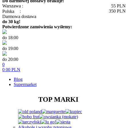
Do darmowej dostawy brakuje:
Warszawa :
55
PLN
350
PLN
Polska
:
Darmowa dostawa
do 30 kg!
Potwierdzone zamówienia wyślemy:
do 18:00
do 19:00
do 20:00
0
0
00
PLN
Blog
Supermarket
TOP MARKI
Alkohole i wyroby tytoniowe