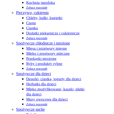
Kuchnia japońska
Zobacz pozostałe
Pieczywo, cukiernia
Chleby, bułki, bagietki
Ciasta
Ciastka
Dodatki piekarnicze i cukiernicze
Zobacz pozostałe
Spożywcze chłodnicze i mrożone
Mięsa i przetwory mięsne
Mleko i przetwory mleczne
Przekąski mrożone
Ryby i produkty rybne
Zobacz pozostałe
Spożywcze dla dzieci
Deserki, ciastka, jogurty dla dzieci
Herbatki dla dzieci
Mleko modyfikowane, kaszki, płatki
dla dzieci
Musy owocowe dla dzieci
Zobacz pozostałe
Spożywcze suche