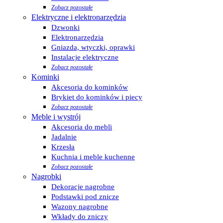
Zobacz pozostałe
Elektryczne i elektronarzędzia
Dzwonki
Elektronarzędzia
Gniazda, wtyczki, oprawki
Instalacje elektryczne
Zobacz pozostałe
Kominki
Akcesoria do kominków
Brykiet do kominków i piecy
Zobacz pozostałe
Meble i wystrój
Akcesoria do mebli
Jadalnie
Krzesła
Kuchnia i meble kuchenne
Zobacz pozostałe
Nagrobki
Dekoracje nagrobne
Podstawki pod znicze
Wazony nagrobne
Wkłady do zniczy