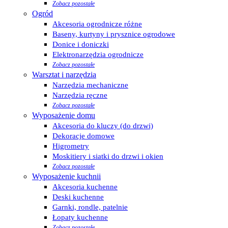
Zobacz pozostałe
Ogród
Akcesoria ogrodnicze różne
Baseny, kurtyny i prysznice ogrodowe
Donice i doniczki
Elektronarzędzia ogrodnicze
Zobacz pozostałe
Warsztat i narzędzia
Narzędzia mechaniczne
Narzędzia ręczne
Zobacz pozostałe
Wyposażenie domu
Akcesoria do kluczy (do drzwi)
Dekoracje domowe
Higrometry
Moskitiery i siatki do drzwi i okien
Zobacz pozostałe
Wyposażenie kuchnii
Akcesoria kuchenne
Deski kuchenne
Garnki, rondle, patelnie
Łopaty kuchenne
Zobacz pozostałe