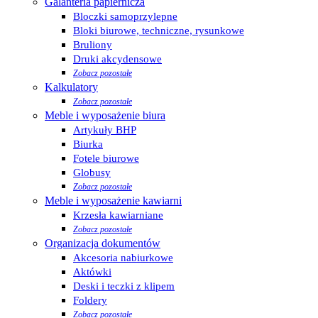
Galanteria papiernicza
Bloczki samoprzylepne
Bloki biurowe, techniczne, rysunkowe
Bruliony
Druki akcydensowe
Zobacz pozostałe
Kalkulatory
Zobacz pozostałe
Meble i wyposażenie biura
Artykuły BHP
Biurka
Fotele biurowe
Globusy
Zobacz pozostałe
Meble i wyposażenie kawiarni
Krzesła kawiarniane
Zobacz pozostałe
Organizacja dokumentów
Akcesoria nabiurkowe
Aktówki
Deski i teczki z klipem
Foldery
Zobacz pozostałe