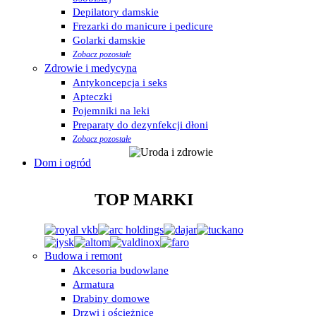
Depilatory damskie
Frezarki do manicure i pedicure
Golarki damskie
Zobacz pozostałe
Zdrowie i medycyna
Antykoncepcja i seks
Apteczki
Pojemniki na leki
Preparaty do dezynfekcji dłoni
Zobacz pozostałe
Dom i ogród
TOP MARKI
Budowa i remont
Akcesoria budowlane
Armatura
Drabiny domowe
Drzwi i ościeżnice