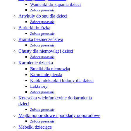
Wanienki do kąpania dzieci
Zobacz pozostałe
Artykuły do snu dla dzieci
Zobacz pozostałe
Barierki do łóżka
Zobacz pozostałe
Bramka bezpieczeństwa
Zobacz pozostałe
Chusty dla niemowląt i dzieci
Zobacz pozostałe
Karmienie dziecka
Butelki dla niemowląt
Karmienie piersią
Kubki niekapki i bidony dla dzieci
Laktatory
Zobacz pozostałe
Krzesełka wielofunkcyjne do karmienia
dzieci
Zobacz pozostałe
Majtki poporodowe i podkłady poporodowe
Zobacz pozostałe
Mebelki dziecięce