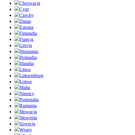
Chorwacja
Cypr
Czechy
Dania
Estonia
Finlandia
Francja
Grecja
Hiszpania
Holandia
Irlandia
Litwa
Luksemburg
Łotwa
Malta
Niemcy
Portugalia
Rumunia
Słowacja
Słowenia
Szwecja
Węgry