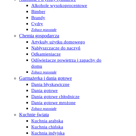
Alkohole wysokoprocentowe
Bimber
Brandy
Cydry
Zobacz pozostałe
Chemia gospodarcza
Artykuły użytku domowego
Nabłyszczacze do naczyń
Odkamieniacze
Odświeżacze powietrza i zapachy do
domu
Zobacz pozostałe
Garmażerka i dania gotowe
Dania błyskawiczne
Dania gotowe
Dania gotowe chłodnicze
Dania gotowe mrożone
Zobacz pozostałe
Kuchnie świata
Kuchnia arabska
Kuchnia chińska
Kuchnia indyjska