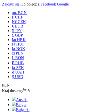
Zaloguj się
lub połącz z
Facebook
Google
лв. BGN
₣ CHF
Kč CZK
€ EUR
¥ JPY
£ GBP
kn HRK
Ft HUF
kr NOK
zł PLN
L RON
₽ RUB
kr SEK
₴ UAH
$ USD
PLN
beta
Kraj dostawy
:
Austria
Belgia
Bułgaria