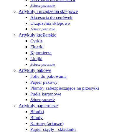
Zobacz pozostałe
Artykuły i urządzenia sklepowe
Akcesoria do cenówek
Urządzenia sklepowe
Zobacz pozostałe
Artykuły kreślarskie
Cyrkle
Ekierki
Kątomierze
Linijki
Zobacz pozostałe
Artykuły pakowe
Folie do pakowania
Papier pakowy
Plomby zabezpieczające na przesyłki
Pudła kartonowe
Zobacz pozostałe
Artykuły papiernicze
Bibułki
Bibuły
Kartony (arkusze)
Papier ciągły - składanki