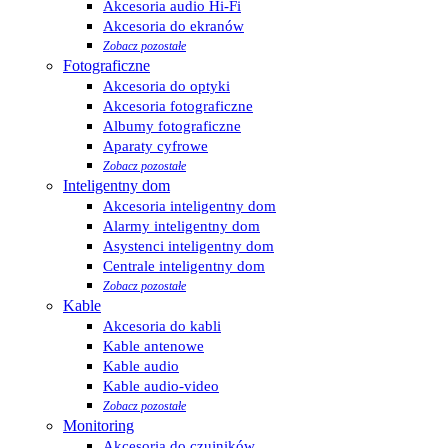
Akcesoria audio Hi-Fi
Akcesoria do ekranów
Zobacz pozostałe
Fotograficzne
Akcesoria do optyki
Akcesoria fotograficzne
Albumy fotograficzne
Aparaty cyfrowe
Zobacz pozostałe
Inteligentny dom
Akcesoria inteligentny dom
Alarmy inteligentny dom
Asystenci inteligentny dom
Centrale inteligentny dom
Zobacz pozostałe
Kable
Akcesoria do kabli
Kable antenowe
Kable audio
Kable audio-video
Zobacz pozostałe
Monitoring
Akcesoria do czujników