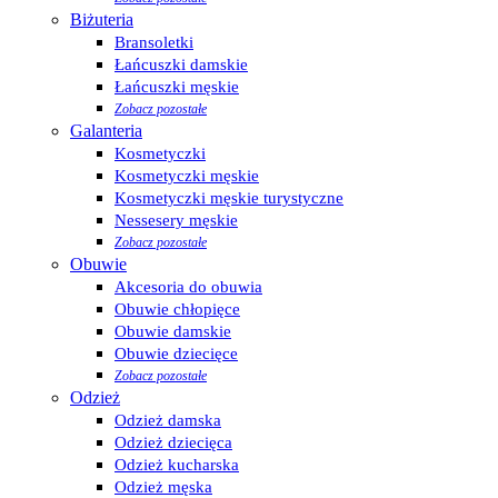
Biżuteria
Bransoletki
Łańcuszki damskie
Łańcuszki męskie
Zobacz pozostałe
Galanteria
Kosmetyczki
Kosmetyczki męskie
Kosmetyczki męskie turystyczne
Nessesery męskie
Zobacz pozostałe
Obuwie
Akcesoria do obuwia
Obuwie chłopięce
Obuwie damskie
Obuwie dziecięce
Zobacz pozostałe
Odzież
Odzież damska
Odzież dziecięca
Odzież kucharska
Odzież męska