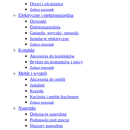
Drzwi i ościeżnice
Zobacz pozostałe
Elektryczne i elektronarzędzia
Dzwonki
Elektronarzędzia
Gniazda, wtyczki, oprawki
Instalacje elektryczne
Zobacz pozostałe
Kominki
Akcesoria do kominków
Brykiet do kominków i piecy
Zobacz pozostałe
Meble i wystrój
Akcesoria do mebli
Jadalnie
Krzesła
Kuchnia i meble kuchenne
Zobacz pozostałe
Nagrobki
Dekoracje nagrobne
Podstawki pod znicze
Wazony nagrobne