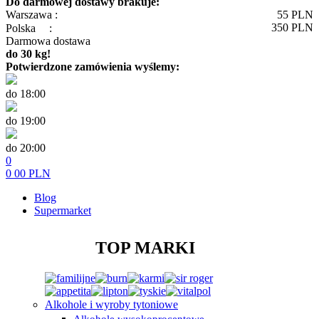
Do darmowej dostawy brakuje:
Warszawa :
55
PLN
350
PLN
Polska
:
Darmowa dostawa
do 30 kg!
Potwierdzone zamówienia wyślemy:
do 18:00
do 19:00
do 20:00
0
0
00
PLN
Blog
Supermarket
TOP MARKI
Alkohole i wyroby tytoniowe