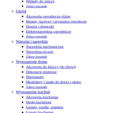
Wkłady do zniczy
Zobacz pozostałe
Ogród
Akcesoria ogrodnicze różne
Baseny, kurtyny i prysznice ogrodowe
Donice i doniczki
Elektronarzędzia ogrodnicze
Zobacz pozostałe
Warsztat i narzędzia
Narzędzia mechaniczne
Narzędzia ręczne
Zobacz pozostałe
Wyposażenie domu
Akcesoria do kluczy (do drzwi)
Dekoracje domowe
Higrometry
Moskitiery i siatki do drzwi i okien
Zobacz pozostałe
Wyposażenie kuchnii
Akcesoria kuchenne
Deski kuchenne
Garnki, rondle, patelnie
Łopaty kuchenne