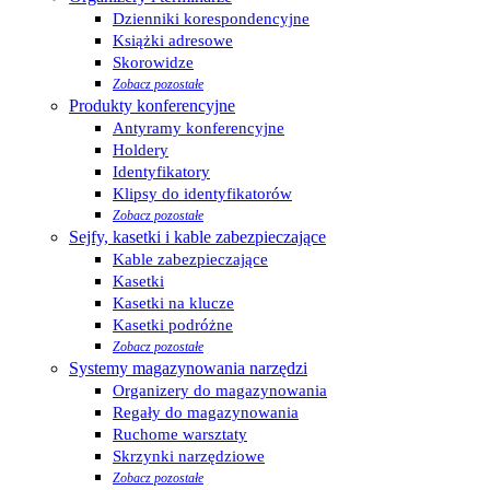
Dzienniki korespondencyjne
Książki adresowe
Skorowidze
Zobacz pozostałe
Produkty konferencyjne
Antyramy konferencyjne
Holdery
Identyfikatory
Klipsy do identyfikatorów
Zobacz pozostałe
Sejfy, kasetki i kable zabezpieczające
Kable zabezpieczające
Kasetki
Kasetki na klucze
Kasetki podróżne
Zobacz pozostałe
Systemy magazynowania narzędzi
Organizery do magazynowania
Regały do magazynowania
Ruchome warsztaty
Skrzynki narzędziowe
Zobacz pozostałe