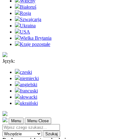
Włochy
Białoruś
Rosja
Szwajcarja
Ukraina
USA
Wielka Brytania
Kraje pozostałe
Język:
czeski
niemiecki
angielski
francuski
słowacki
ukraiński
Menu
Menu Close
Szukaj