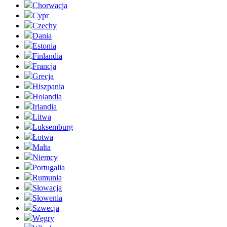
Chorwacja
Cypr
Czechy
Dania
Estonia
Finlandia
Francja
Grecja
Hiszpania
Holandia
Irlandia
Litwa
Luksemburg
Łotwa
Malta
Niemcy
Portugalia
Rumunia
Słowacja
Słowenia
Szwecja
Węgry