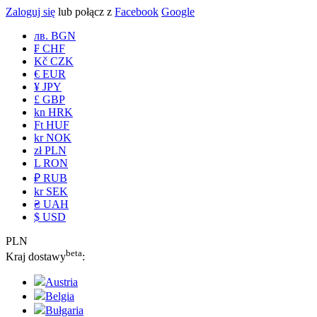
Zaloguj się
lub połącz z
Facebook
Google
лв. BGN
₣ CHF
Kč CZK
€ EUR
¥ JPY
£ GBP
kn HRK
Ft HUF
kr NOK
zł PLN
L RON
₽ RUB
kr SEK
₴ UAH
$ USD
PLN
beta
Kraj dostawy
:
Austria
Belgia
Bułgaria