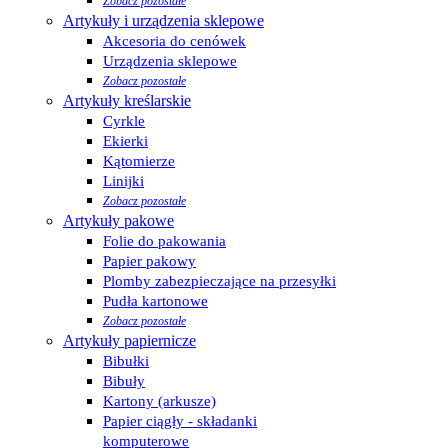
Zobacz pozostałe
Artykuły i urządzenia sklepowe
Akcesoria do cenówek
Urządzenia sklepowe
Zobacz pozostałe
Artykuły kreślarskie
Cyrkle
Ekierki
Kątomierze
Linijki
Zobacz pozostałe
Artykuły pakowe
Folie do pakowania
Papier pakowy
Plomby zabezpieczające na przesyłki
Pudła kartonowe
Zobacz pozostałe
Artykuły papiernicze
Bibułki
Bibuły
Kartony (arkusze)
Papier ciągły - składanki
komputerowe