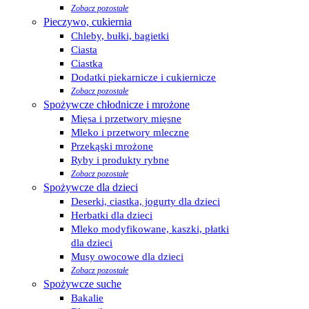
Zobacz pozostałe
Pieczywo, cukiernia
Chleby, bułki, bagietki
Ciasta
Ciastka
Dodatki piekarnicze i cukiernicze
Zobacz pozostałe
Spożywcze chłodnicze i mrożone
Mięsa i przetwory mięsne
Mleko i przetwory mleczne
Przekąski mrożone
Ryby i produkty rybne
Zobacz pozostałe
Spożywcze dla dzieci
Deserki, ciastka, jogurty dla dzieci
Herbatki dla dzieci
Mleko modyfikowane, kaszki, płatki
dla dzieci
Musy owocowe dla dzieci
Zobacz pozostałe
Spożywcze suche
Bakalie