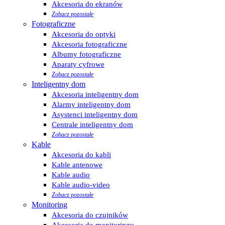
Akcesoria do ekranów
Zobacz pozostałe
Fotograficzne
Akcesoria do optyki
Akcesoria fotograficzne
Albumy fotograficzne
Aparaty cyfrowe
Zobacz pozostałe
Inteligentny dom
Akcesoria inteligentny dom
Alarmy inteligentny dom
Asystenci inteligentny dom
Centrale inteligentny dom
Zobacz pozostałe
Kable
Akcesoria do kabli
Kable antenowe
Kable audio
Kable audio-video
Zobacz pozostałe
Monitoring
Akcesoria do czujników
Akcesoria do monitoringu