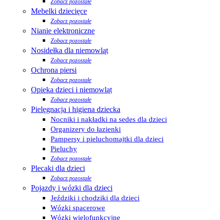
Zobacz pozostałe
Mebelki dziecięce
Zobacz pozostałe
Nianie elektroniczne
Zobacz pozostałe
Nosidełka dla niemowląt
Zobacz pozostałe
Ochrona piersi
Zobacz pozostałe
Opieka dzieci i niemowląt
Zobacz pozostałe
Pielęgnacja i higiena dziecka
Nocniki i nakładki na sedes dla dzieci
Organizery do łazienki
Pampersy i pieluchomajtki dla dzieci
Pieluchy
Zobacz pozostałe
Plecaki dla dzieci
Zobacz pozostałe
Pojazdy i wózki dla dzieci
Jeździki i chodziki dla dzieci
Wózki spacerowe
Wózki wielofunkcyjne