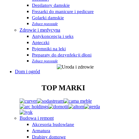
Depilatory damskie
Frezarki do manicure i pedicure
Golarki damskie
Zobacz pozostałe
Zdrowie i medycyna
Antykoncepcja i seks
Apteczki
Pojemniki na leki
Preparaty do dezynfekcji dłoni
Zobacz pozostałe
Dom i ogród
TOP MARKI
Budowa i remont
Akcesoria budowlane
Armatura
Drabiny domowe