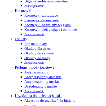
Higiena osobista uniwersalne
Zobacz pozostałe
Kosmetyki
Kosmetyki czyszczące
Kosmetyki do opalania
Kosmetyki do zmiany wyglądu
Kosmetyki pielęgnujące i ochronne
Zobacz pozostałe
Okulary
Etui na okulary
Okulary dla dzieci
Okulary do czytania
Okulary do jazdy
Zobacz pozostałe
Perfumy i wody toaletowe
Antyperspiranty
Antyperspiranty damskie
Antyperspiranty męskie
Dezodoranty damskie
Zobacz pozostałe
Urządzenia do pielęgnacji ciała
Akcesoria do urządzeń do higieny
osobistej