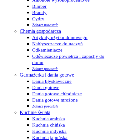
Alkohole wysokoprocentowe
Bimber
Brandy
Cydry
Zobacz pozostałe
Chemia gospodarcza
Artykuły użytku domowego
Nabłyszczacze do naczyń
Odkamieniacze
Odświeżacze powietrza i zapachy do
domu
Zobacz pozostałe
Garmażerka i dania gotowe
Dania błyskawiczne
Dania gotowe
Dania gotowe chłodnicze
Dania gotowe mrożone
Zobacz pozostałe
Kuchnie świata
Kuchnia arabska
Kuchnia chińska
Kuchnia indyjska
Kuchnia japońska