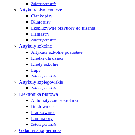
Zobacz pozostałe
Artykuły piśmiennicze
Cienkopisy
Długopisy
Ekskluzywne przybory do pisania
Flamastry
Zobacz pozostałe
Artykuły szkolne
Artykuły szkolne pozostałe
Kredki dla dzieci
Kredy szkolne
Lupy
Zobacz pozostałe
Artykuły szpiegowskie
Zobacz pozostałe
Elektronika biurowa
Automatyczne sekretarki
Bindownice
Frankownice
Laminatory
Zobacz pozostałe
Galanteria papiernicza