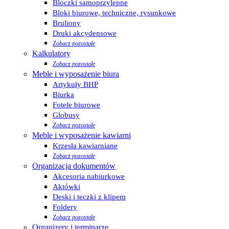
Bloczki samoprzylepne
Bloki biurowe, techniczne, rysunkowe
Bruliony
Druki akcydensowe
Zobacz pozostałe
Kalkulatory
Zobacz pozostałe
Meble i wyposażenie biura
Artykuły BHP
Biurka
Fotele biurowe
Globusy
Zobacz pozostałe
Meble i wyposażenie kawiarni
Krzesła kawiarniane
Zobacz pozostałe
Organizacja dokumentów
Akcesoria nabiurkowe
Aktówki
Deski i teczki z klipem
Foldery
Zobacz pozostałe
Organizery i terminarze