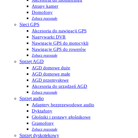
Atrapy kamer
Domofony
Zobacz pozostałe
Sieci GPS
Akcesoria do nawigacji GPS
Nagrywarki DVR
Nawigacje GPS do motocykli
Nawigacje GPS do rowerów
Zobacz pozostałe
Sprzęt AGD
AGD domowe duże
AGD domowe małe
AGD przemysłowe
Akcesoria do urządzeń AGD
Zobacz pozostałe
Sprzęt audio
Adaptery bezprzewodowe audio
Dyktafony
Głośniki i zestawy głośnikowe
Gramofony
Zobacz pozostałe
Sprzęt dyskotekowy