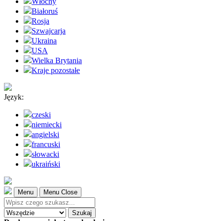
Włochy
Białoruś
Rosja
Szwajcarja
Ukraina
USA
Wielka Brytania
Kraje pozostałe
Język:
czeski
niemiecki
angielski
francuski
słowacki
ukraiński
Menu
Menu Close
Szukaj