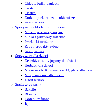
Chleby, bułki, bagietki
Ciasta
Ciastka
Dodatki piekarnicze i cukiernicze
Zobacz pozostałe
Spożywcze chłodnicze i mrożone
Mięsa i przetwory mięsne
Mleko i przetwory mleczne
Przekąski mrożone
Ryby i produkty rybne
Zobacz pozostałe
Spożywcze dla dzieci
Deserki, ciastka, jogurty dla dzieci
Herbatki dla dzieci
Mleko modyfikowane, kaszki, płatki dla dzieci
Musy owocowe dla dzieci
Zobacz pozostałe
Spożywcze suche
Bakalie
Błonnik
Dodatki roślinne
Jaja