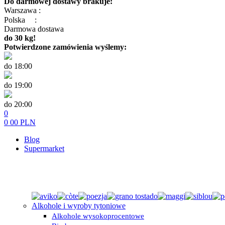
Do darmowej dostawy brakuje:
Warszawa :
Polska
:
Darmowa dostawa
do 30 kg!
Potwierdzone zamówienia wyślemy:
do 18:00
do 19:00
do 20:00
0
0
00
PLN
Blog
Supermarket
Alkohole i wyroby tytoniowe
Alkohole wysokoprocentowe