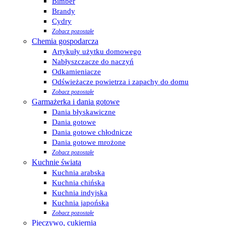
Bimber
Brandy
Cydry
Zobacz pozostałe
Chemia gospodarcza
Artykuły użytku domowego
Nabłyszczacze do naczyń
Odkamieniacze
Odświeżacze powietrza i zapachy do domu
Zobacz pozostałe
Garmażerka i dania gotowe
Dania błyskawiczne
Dania gotowe
Dania gotowe chłodnicze
Dania gotowe mrożone
Zobacz pozostałe
Kuchnie świata
Kuchnia arabska
Kuchnia chińska
Kuchnia indyjska
Kuchnia japońska
Zobacz pozostałe
Pieczywo, cukiernia