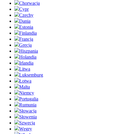
Chorwacja
Cypr
Czechy
Dania
Estonia
Finlandia
Francja
Grecja
Hiszpania
Holandia
Irlandia
Litwa
Luksemburg
Łotwa
Malta
Niemcy
Portugalia
Rumunia
Słowacja
Słowenia
Szwecja
Węgry