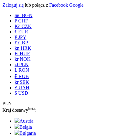
Zaloguj się
lub połącz z
Facebook
Google
лв. BGN
₣ CHF
Kč CZK
€ EUR
¥ JPY
£ GBP
kn HRK
Ft HUF
kr NOK
zł PLN
L RON
₽ RUB
kr SEK
₴ UAH
$ USD
PLN
beta
Kraj dostawy
:
Austria
Belgia
Bułgaria