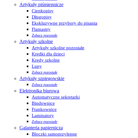
Artykuły piśmiennicze
Cienkopisy
Długopisy
Ekskluzywne przybory do pisania
Flamastry
Zobacz pozostałe
Artykuły szkolne
Artykuły szkolne pozostałe
Kredki dla dzieci
Kredy szkolne
Lupy
Zobacz pozostałe
Artykuły szpiegowskie
Zobacz pozostałe
Elektronika biurowa
Automatyczne sekretarki
Bindownice
Frankownice
Laminatory
Zobacz pozostałe
Galanteria papiernicza
Bloczki samoprzylepne