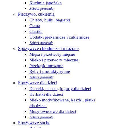
Kuchnia japońska
Zobacz pozostałe
Pieczywo, cukiernia
Chleby, bułki, bagietki
Ciasta
Ciastka
Dodatki piekarnicze i cukiernicze
Zobacz pozostałe
Spożywcze chłodnicze i mrożone
Mięsa i przetwory mięsne
Mleko i przetwory mleczne
Przekąski mrożone
Ryby i produkty rybne
Zobacz pozostałe
Spożywcze dla dzieci
Deserki, ciastka, jogurty dla dzieci
Herbatki dla dzieci
Mleko modyfikowane, kaszki, płatki
dla dzieci
Musy owocowe dla dzieci
Zobacz pozostałe
Spożywcze suche