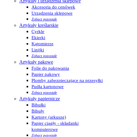
Artykuły i urządzenia sklepowe
Akcesoria do cenówek
Urządzenia sklepowe
Zobacz pozostałe
Artykuły kreślarskie
Cyrkle
Ekierki
Kątomierze
Linijki
Zobacz pozostałe
Artykuły pakowe
Folie do pakowania
Papier pakowy
Plomby zabezpieczające na przesyłki
Pudła kartonowe
Zobacz pozostałe
Artykuły papiernicze
Bibułki
Bibuły
Kartony (arkusze)
Papier ciągły - składanki
komputerowe
Zobacz pozostałe