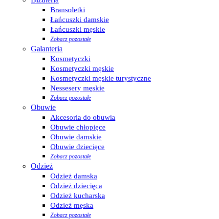
Bransoletki
Łańcuszki damskie
Łańcuszki męskie
Zobacz pozostałe
Galanteria
Kosmetyczki
Kosmetyczki męskie
Kosmetyczki męskie turystyczne
Nessesery męskie
Zobacz pozostałe
Obuwie
Akcesoria do obuwia
Obuwie chłopięce
Obuwie damskie
Obuwie dziecięce
Zobacz pozostałe
Odzież
Odzież damska
Odzież dziecięca
Odzież kucharska
Odzież męska
Zobacz pozostałe