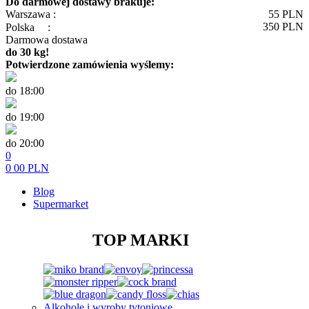
Do darmowej dostawy brakuje:
Warszawa :
55
PLN
350
PLN
Polska
:
Darmowa dostawa
do 30 kg!
Potwierdzone zamówienia wyślemy:
do 18:00
do 19:00
do 20:00
0
0
00
PLN
Blog
Supermarket
TOP MARKI
Alkohole i wyroby tytoniowe