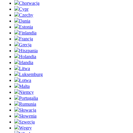
Chorwacja
Cypr
Czechy
Dania
Estonia
Finlandia
Francja
Grecja
Hiszpania
Holandia
Irlandia
Litwa
Luksemburg
Łotwa
Malta
Niemcy
Portugalia
Rumunia
Słowacja
Słowenia
Szwecja
Węgry