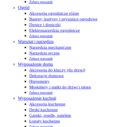
Zobacz pozostałe
Ogród
Akcesoria ogrodnicze różne
Baseny, kurtyny i prysznice ogrodowe
Donice i doniczki
Elektronarzędzia ogrodnicze
Zobacz pozostałe
Warsztat i narzędzia
Narzędzia mechaniczne
Narzędzia ręczne
Zobacz pozostałe
Wyposażenie domu
Akcesoria do kluczy (do drzwi)
Dekoracje domowe
Higrometry
Moskitiery i siatki do drzwi i okien
Zobacz pozostałe
Wyposażenie kuchnii
Akcesoria kuchenne
Deski kuchenne
Garnki, rondle, patelnie
Łopaty kuchenne
Zobacz pozostałe