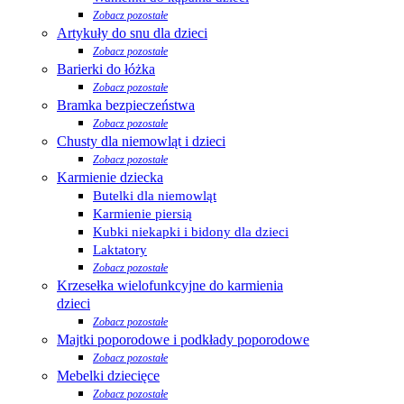
Zobacz pozostałe
Artykuły do snu dla dzieci
Zobacz pozostałe
Barierki do łóżka
Zobacz pozostałe
Bramka bezpieczeństwa
Zobacz pozostałe
Chusty dla niemowląt i dzieci
Zobacz pozostałe
Karmienie dziecka
Butelki dla niemowląt
Karmienie piersią
Kubki niekapki i bidony dla dzieci
Laktatory
Zobacz pozostałe
Krzesełka wielofunkcyjne do karmienia
dzieci
Zobacz pozostałe
Majtki poporodowe i podkłady poporodowe
Zobacz pozostałe
Mebelki dziecięce
Zobacz pozostałe