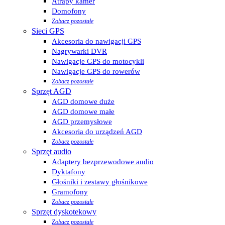
Atrapy kamer
Domofony
Zobacz pozostałe
Sieci GPS
Akcesoria do nawigacji GPS
Nagrywarki DVR
Nawigacje GPS do motocykli
Nawigacje GPS do rowerów
Zobacz pozostałe
Sprzęt AGD
AGD domowe duże
AGD domowe małe
AGD przemysłowe
Akcesoria do urządzeń AGD
Zobacz pozostałe
Sprzęt audio
Adaptery bezprzewodowe audio
Dyktafony
Głośniki i zestawy głośnikowe
Gramofony
Zobacz pozostałe
Sprzęt dyskotekowy
Zobacz pozostałe