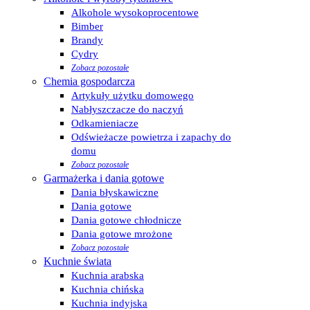
Alkohole wysokoprocentowe
Bimber
Brandy
Cydry
Zobacz pozostałe
Chemia gospodarcza
Artykuły użytku domowego
Nabłyszczacze do naczyń
Odkamieniacze
Odświeżacze powietrza i zapachy do
domu
Zobacz pozostałe
Garmażerka i dania gotowe
Dania błyskawiczne
Dania gotowe
Dania gotowe chłodnicze
Dania gotowe mrożone
Zobacz pozostałe
Kuchnie świata
Kuchnia arabska
Kuchnia chińska
Kuchnia indyjska