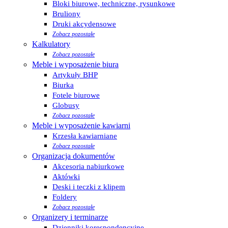
Bloki biurowe, techniczne, rysunkowe
Bruliony
Druki akcydensowe
Zobacz pozostałe
Kalkulatory
Zobacz pozostałe
Meble i wyposażenie biura
Artykuły BHP
Biurka
Fotele biurowe
Globusy
Zobacz pozostałe
Meble i wyposażenie kawiarni
Krzesła kawiarniane
Zobacz pozostałe
Organizacja dokumentów
Akcesoria nabiurkowe
Aktówki
Deski i teczki z klipem
Foldery
Zobacz pozostałe
Organizery i terminarze
Dzienniki korespondencyjne