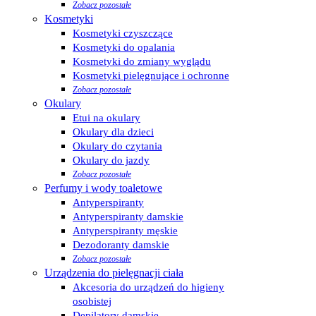
Zobacz pozostałe
Kosmetyki
Kosmetyki czyszczące
Kosmetyki do opalania
Kosmetyki do zmiany wyglądu
Kosmetyki pielęgnujące i ochronne
Zobacz pozostałe
Okulary
Etui na okulary
Okulary dla dzieci
Okulary do czytania
Okulary do jazdy
Zobacz pozostałe
Perfumy i wody toaletowe
Antyperspiranty
Antyperspiranty damskie
Antyperspiranty męskie
Dezodoranty damskie
Zobacz pozostałe
Urządzenia do pielęgnacji ciała
Akcesoria do urządzeń do higieny
osobistej
Depilatory damskie