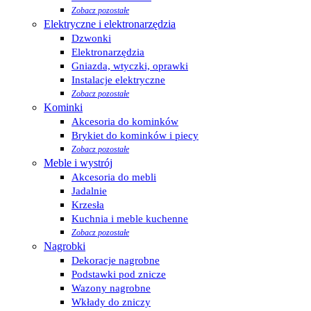
Zobacz pozostałe
Elektryczne i elektronarzędzia
Dzwonki
Elektronarzędzia
Gniazda, wtyczki, oprawki
Instalacje elektryczne
Zobacz pozostałe
Kominki
Akcesoria do kominków
Brykiet do kominków i piecy
Zobacz pozostałe
Meble i wystrój
Akcesoria do mebli
Jadalnie
Krzesła
Kuchnia i meble kuchenne
Zobacz pozostałe
Nagrobki
Dekoracje nagrobne
Podstawki pod znicze
Wazony nagrobne
Wkłady do zniczy