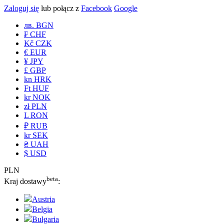
Zaloguj się
lub połącz z
Facebook
Google
лв. BGN
₣ CHF
Kč CZK
€ EUR
¥ JPY
£ GBP
kn HRK
Ft HUF
kr NOK
zł PLN
L RON
₽ RUB
kr SEK
₴ UAH
$ USD
PLN
beta
Kraj dostawy
:
Austria
Belgia
Bułgaria