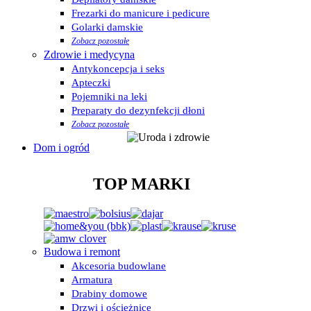
Frezarki do manicure i pedicure
Golarki damskie
Zobacz pozostałe
Zdrowie i medycyna
Antykoncepcja i seks
Apteczki
Pojemniki na leki
Preparaty do dezynfekcji dłoni
Zobacz pozostałe
Dom i ogród
TOP MARKI
Budowa i remont
Akcesoria budowlane
Armatura
Drabiny domowe
Drzwi i ościeżnice