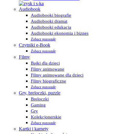
Audiobook
Audiobooki biografie
Audiobooki dramat
Audiobooki edukacja
Audiobooki ekonomia i biznes
Zobacz pozostałe
Czytniki e-Book
Zobacz pozostałe
Filmy
Bajki dla dzieci
Filmy animowane
Filmy animowane dla dzieci
Filmy biograficzne
Zobacz pozostałe
Gry, breloczki, puzzle
Breloczki
Gaming
Gry
Kolekcjonerskie
Zobacz pozostałe
Kartki i karnety