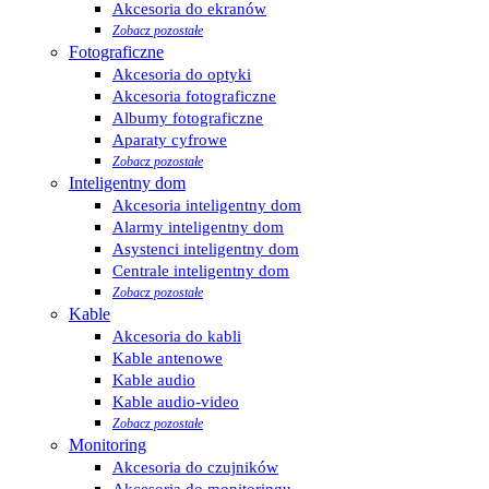
Akcesoria do ekranów
Zobacz pozostałe
Fotograficzne
Akcesoria do optyki
Akcesoria fotograficzne
Albumy fotograficzne
Aparaty cyfrowe
Zobacz pozostałe
Inteligentny dom
Akcesoria inteligentny dom
Alarmy inteligentny dom
Asystenci inteligentny dom
Centrale inteligentny dom
Zobacz pozostałe
Kable
Akcesoria do kabli
Kable antenowe
Kable audio
Kable audio-video
Zobacz pozostałe
Monitoring
Akcesoria do czujników
Akcesoria do monitoringu