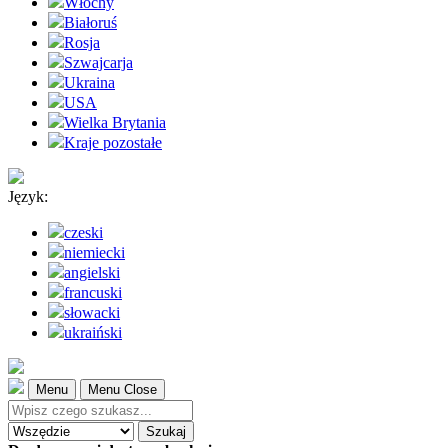
Włochy
Białoruś
Rosja
Szwajcarja
Ukraina
USA
Wielka Brytania
Kraje pozostałe
Język:
czeski
niemiecki
angielski
francuski
słowacki
ukraiński
Menu
Menu Close
Szukaj