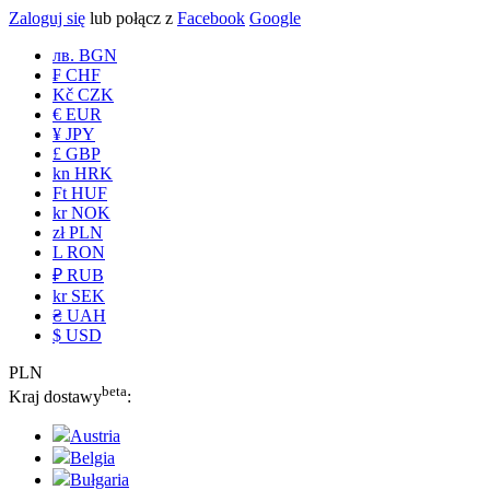
Zaloguj się
lub połącz z
Facebook
Google
лв. BGN
₣ CHF
Kč CZK
€ EUR
¥ JPY
£ GBP
kn HRK
Ft HUF
kr NOK
zł PLN
L RON
₽ RUB
kr SEK
₴ UAH
$ USD
PLN
beta
Kraj dostawy
:
Austria
Belgia
Bułgaria