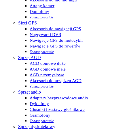
Atrapy kamer
Domofony
Zobacz pozostałe
Sieci GPS
Akcesoria do nawigacji GPS
Nagrywarki DVR
Nawigacje GPS do motocykli
Nawigacje GPS do rowerów
Zobacz pozostałe
Sprzęt AGD
AGD domowe duże
AGD domowe małe
AGD przemysłowe
Akcesoria do urządzeń AGD
Zobacz pozostałe
Sprzęt audio
Adaptery bezprzewodowe audio
Dyktafony
Głośniki i zestawy głośnikowe
Gramofony
Zobacz pozostałe
Sprzęt dyskotekowy