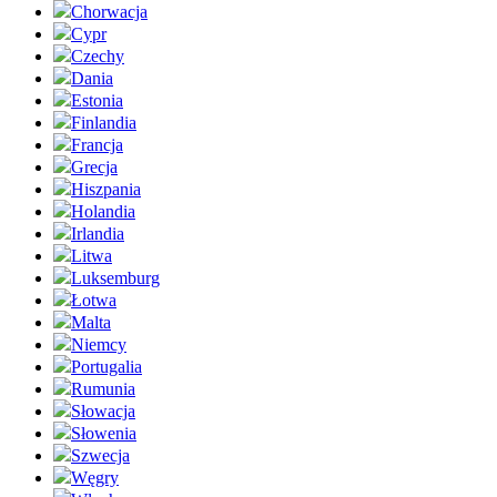
Chorwacja
Cypr
Czechy
Dania
Estonia
Finlandia
Francja
Grecja
Hiszpania
Holandia
Irlandia
Litwa
Luksemburg
Łotwa
Malta
Niemcy
Portugalia
Rumunia
Słowacja
Słowenia
Szwecja
Węgry