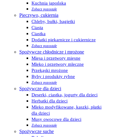
Kuchnia japońska
Zobacz pozostałe
Pieczywo, cukiernia
Chleby, bułki, bagietki
Ciasta
Ciastka
Dodatki piekarnicze i cukiernicze
Zobacz pozostałe
Spożywcze chłodnicze i mrożone
Mięsa i przetwory mięsne
Mleko i przetwory mleczne
Przekąski mrożone
Ryby i produkty rybne
Zobacz pozostałe
Spożywcze dla dzieci
Deserki, ciastka, jogurty dla dzieci
Herbatki dla dzieci
Mleko modyfikowane, kaszki, płatki
dla dzieci
Musy owocowe dla dzieci
Zobacz pozostałe
Spożywcze suche