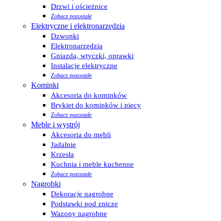
Drzwi i ościeżnice
Zobacz pozostałe
Elektryczne i elektronarzędzia
Dzwonki
Elektronarzędzia
Gniazda, wtyczki, oprawki
Instalacje elektryczne
Zobacz pozostałe
Kominki
Akcesoria do kominków
Brykiet do kominków i piecy
Zobacz pozostałe
Meble i wystrój
Akcesoria do mebli
Jadalnie
Krzesła
Kuchnia i meble kuchenne
Zobacz pozostałe
Nagrobki
Dekoracje nagrobne
Podstawki pod znicze
Wazony nagrobne