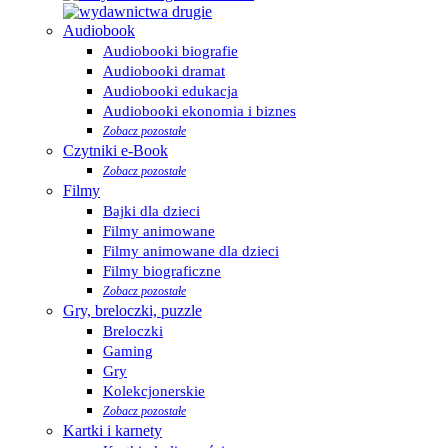
Audiobook
Audiobooki biografie
Audiobooki dramat
Audiobooki edukacja
Audiobooki ekonomia i biznes
Zobacz pozostałe
Czytniki e-Book
Zobacz pozostałe
Filmy
Bajki dla dzieci
Filmy animowane
Filmy animowane dla dzieci
Filmy biograficzne
Zobacz pozostałe
Gry, breloczki, puzzle
Breloczki
Gaming
Gry
Kolekcjonerskie
Zobacz pozostałe
Kartki i karnety