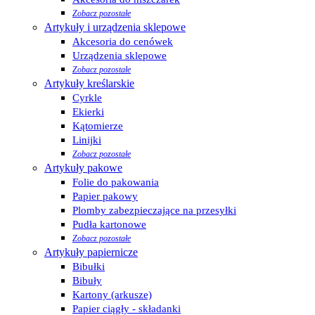
Zobacz pozostałe
Artykuły i urządzenia sklepowe
Akcesoria do cenówek
Urządzenia sklepowe
Zobacz pozostałe
Artykuły kreślarskie
Cyrkle
Ekierki
Kątomierze
Linijki
Zobacz pozostałe
Artykuły pakowe
Folie do pakowania
Papier pakowy
Plomby zabezpieczające na przesyłki
Pudła kartonowe
Zobacz pozostałe
Artykuły papiernicze
Bibułki
Bibuły
Kartony (arkusze)
Papier ciągły - składanki