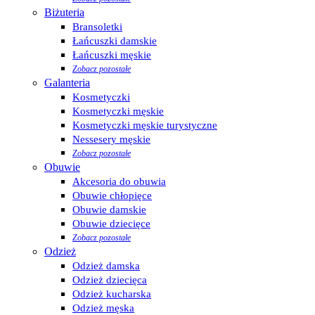
Biżuteria
Bransoletki
Łańcuszki damskie
Łańcuszki męskie
Zobacz pozostałe
Galanteria
Kosmetyczki
Kosmetyczki męskie
Kosmetyczki męskie turystyczne
Nessesery męskie
Zobacz pozostałe
Obuwie
Akcesoria do obuwia
Obuwie chłopięce
Obuwie damskie
Obuwie dziecięce
Zobacz pozostałe
Odzież
Odzież damska
Odzież dziecięca
Odzież kucharska
Odzież męska