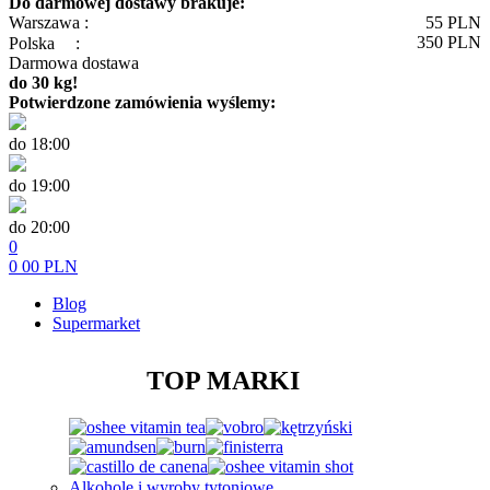
Do darmowej dostawy brakuje:
Warszawa :
55
PLN
350
PLN
Polska
:
Darmowa dostawa
do 30 kg!
Potwierdzone zamówienia wyślemy:
do 18:00
do 19:00
do 20:00
0
0
00
PLN
Blog
Supermarket
TOP MARKI
Alkohole i wyroby tytoniowe