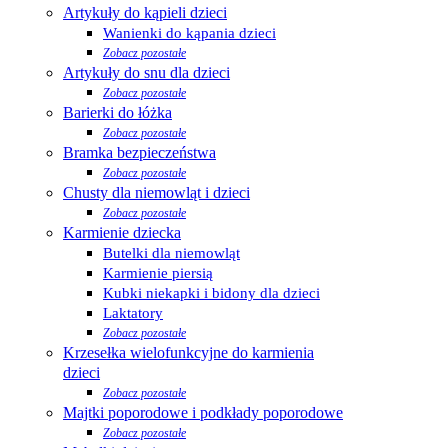
Artykuły do kąpieli dzieci
Wanienki do kąpania dzieci
Zobacz pozostałe
Artykuły do snu dla dzieci
Zobacz pozostałe
Barierki do łóżka
Zobacz pozostałe
Bramka bezpieczeństwa
Zobacz pozostałe
Chusty dla niemowląt i dzieci
Zobacz pozostałe
Karmienie dziecka
Butelki dla niemowląt
Karmienie piersią
Kubki niekapki i bidony dla dzieci
Laktatory
Zobacz pozostałe
Krzesełka wielofunkcyjne do karmienia
dzieci
Zobacz pozostałe
Majtki poporodowe i podkłady poporodowe
Zobacz pozostałe