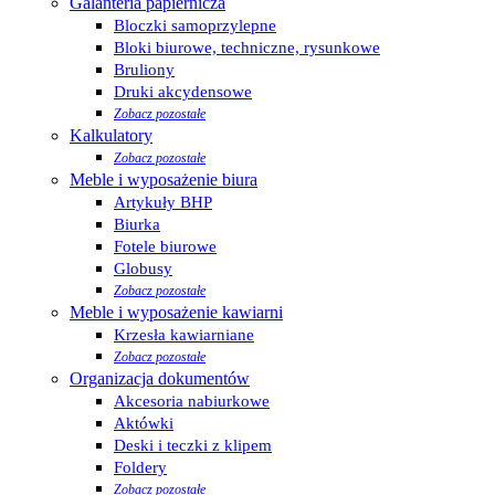
Galanteria papiernicza
Bloczki samoprzylepne
Bloki biurowe, techniczne, rysunkowe
Bruliony
Druki akcydensowe
Zobacz pozostałe
Kalkulatory
Zobacz pozostałe
Meble i wyposażenie biura
Artykuły BHP
Biurka
Fotele biurowe
Globusy
Zobacz pozostałe
Meble i wyposażenie kawiarni
Krzesła kawiarniane
Zobacz pozostałe
Organizacja dokumentów
Akcesoria nabiurkowe
Aktówki
Deski i teczki z klipem
Foldery
Zobacz pozostałe