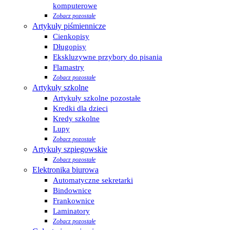
komputerowe
Zobacz pozostałe
Artykuły piśmiennicze
Cienkopisy
Długopisy
Ekskluzywne przybory do pisania
Flamastry
Zobacz pozostałe
Artykuły szkolne
Artykuły szkolne pozostałe
Kredki dla dzieci
Kredy szkolne
Lupy
Zobacz pozostałe
Artykuły szpiegowskie
Zobacz pozostałe
Elektronika biurowa
Automatyczne sekretarki
Bindownice
Frankownice
Laminatory
Zobacz pozostałe