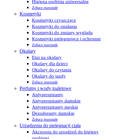
Higiena osobista uniwersalne
Zobacz pozostałe
Kosmetyki
Kosmetyki czyszczące
Kosmetyki do opalania
Kosmetyki do zmiany wyglądu
Kosmetyki pielęgnujące i ochronne
Zobacz pozostałe
Okulary
Etui na okulary
Okulary dla dzieci
Okulary do czytania
Okulary do jazdy
Zobacz pozostałe
Perfumy i wody toaletowe
Antyperspiranty
Antyperspiranty damskie
Antyperspiranty męskie
Dezodoranty damskie
Zobacz pozostałe
Urządzenia do pielęgnacji ciała
Akcesoria do urządzeń do higieny
osobistej