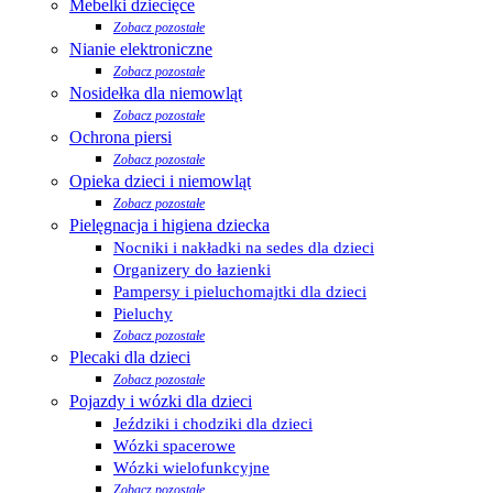
Mebelki dziecięce
Zobacz pozostałe
Nianie elektroniczne
Zobacz pozostałe
Nosidełka dla niemowląt
Zobacz pozostałe
Ochrona piersi
Zobacz pozostałe
Opieka dzieci i niemowląt
Zobacz pozostałe
Pielęgnacja i higiena dziecka
Nocniki i nakładki na sedes dla dzieci
Organizery do łazienki
Pampersy i pieluchomajtki dla dzieci
Pieluchy
Zobacz pozostałe
Plecaki dla dzieci
Zobacz pozostałe
Pojazdy i wózki dla dzieci
Jeździki i chodziki dla dzieci
Wózki spacerowe
Wózki wielofunkcyjne
Zobacz pozostałe