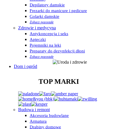
Depilatory damskie
Frezarki do manicure i pedicure
Golarki damskie
Zobacz pozostałe
Zdrowie i medycyna
Antykoncepcja i seks
Apteczki
Pojemniki na leki
Preparaty do dezynfekcji dłoni
Zobacz pozostałe
Dom i ogród
TOP MARKI
Budowa i remont
Akcesoria budowlane
Armatura
Drabiny domowe