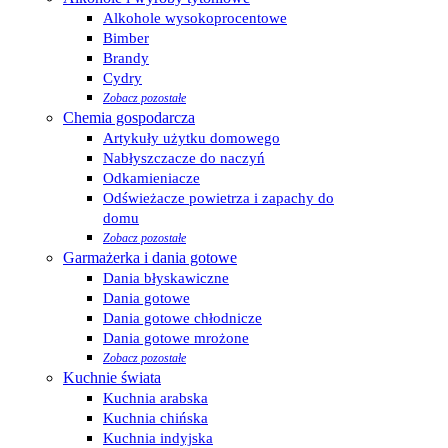
Alkohole wysokoprocentowe
Bimber
Brandy
Cydry
Zobacz pozostałe
Chemia gospodarcza
Artykuły użytku domowego
Nabłyszczacze do naczyń
Odkamieniacze
Odświeżacze powietrza i zapachy do
domu
Zobacz pozostałe
Garmażerka i dania gotowe
Dania błyskawiczne
Dania gotowe
Dania gotowe chłodnicze
Dania gotowe mrożone
Zobacz pozostałe
Kuchnie świata
Kuchnia arabska
Kuchnia chińska
Kuchnia indyjska