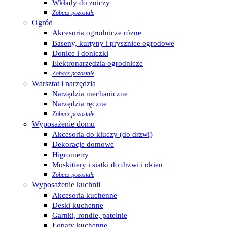
Wkłady do zniczy
Zobacz pozostałe
Ogród
Akcesoria ogrodnicze różne
Baseny, kurtyny i prysznice ogrodowe
Donice i doniczki
Elektronarzędzia ogrodnicze
Zobacz pozostałe
Warsztat i narzędzia
Narzędzia mechaniczne
Narzędzia ręczne
Zobacz pozostałe
Wyposażenie domu
Akcesoria do kluczy (do drzwi)
Dekoracje domowe
Higrometry
Moskitiery i siatki do drzwi i okien
Zobacz pozostałe
Wyposażenie kuchnii
Akcesoria kuchenne
Deski kuchenne
Garnki, rondle, patelnie
Łopaty kuchenne