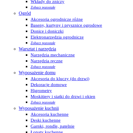
Wkłady do zniczy
Zobacz pozostałe
Ogród
Akcesoria ogrodnicze różne
Baseny, kurtyny i prysznice ogrodowe
Donice i doniczki
Elektronarzędzia ogrodnicze
Zobacz pozostałe
Warsztat i narzędzia
Narzędzia mechaniczne
Narzędzia ręczne
Zobacz pozostałe
Wyposażenie domu
Akcesoria do kluczy (do drzwi)
Dekoracje domowe
Higrometry
Moskitiery i siatki do drzwi i okien
Zobacz pozostałe
Wyposażenie kuchnii
Akcesoria kuchenne
Deski kuchenne
Garnki, rondle, patelnie
Łopaty kuchenne