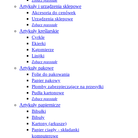
Zobacz pozostałe
Artykuły i urządzenia sklepowe
Akcesoria do cenówek
Urządzenia sklepowe
Zobacz pozostałe
Artykuły kreślarskie
Cyrkle
Ekierki
Kątomierze
Linijki
Zobacz pozostałe
Artykuły pakowe
Folie do pakowania
Papier pakowy
Plomby zabezpieczające na przesyłki
Pudła kartonowe
Zobacz pozostałe
Artykuły papiernicze
Bibułki
Bibuły
Kartony (arkusze)
Papier ciągły - składanki
komputerowe