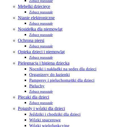
Zobacz pozostałe
Mebelki dziecięce
Zobacz pozostałe
Nianie elektroniczne
Zobacz pozostałe
Nosidełka dla niemowląt
Zobacz pozostałe
Ochrona piersi
Zobacz pozostałe
Opieka dzieci i niemowląt
Zobacz pozostałe
Pielęgnacja i higiena dziecka
Nocniki i nakładki na sedes dla dzieci
Organizery do łazienki
Pampersy i pieluchomajtki dla dzieci
Pieluchy
Zobacz pozostałe
Plecaki dla dzieci
Zobacz pozostałe
Pojazdy i wózki dla dzieci
Jeździki i chodziki dla dzieci
Wózki spacerowe
Wózki wielofunkcyjne