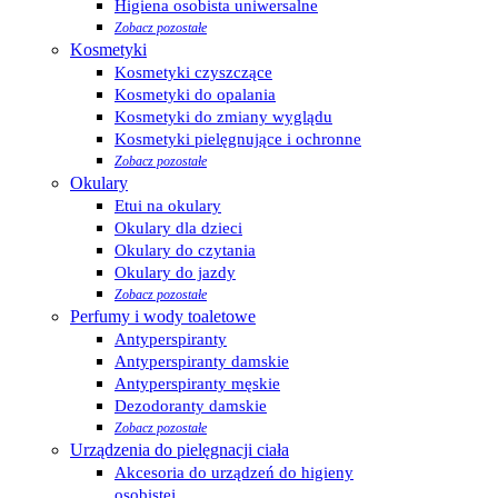
Higiena osobista uniwersalne
Zobacz pozostałe
Kosmetyki
Kosmetyki czyszczące
Kosmetyki do opalania
Kosmetyki do zmiany wyglądu
Kosmetyki pielęgnujące i ochronne
Zobacz pozostałe
Okulary
Etui na okulary
Okulary dla dzieci
Okulary do czytania
Okulary do jazdy
Zobacz pozostałe
Perfumy i wody toaletowe
Antyperspiranty
Antyperspiranty damskie
Antyperspiranty męskie
Dezodoranty damskie
Zobacz pozostałe
Urządzenia do pielęgnacji ciała
Akcesoria do urządzeń do higieny
osobistej