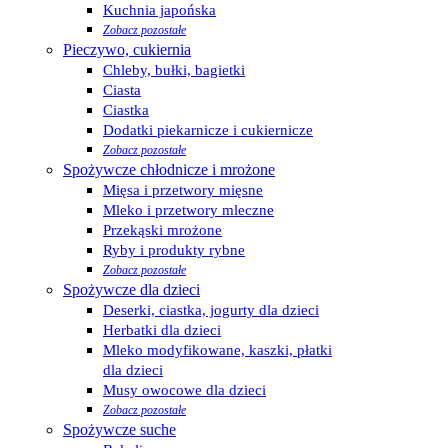
Kuchnia japońska
Zobacz pozostałe
Pieczywo, cukiernia
Chleby, bułki, bagietki
Ciasta
Ciastka
Dodatki piekarnicze i cukiernicze
Zobacz pozostałe
Spożywcze chłodnicze i mrożone
Mięsa i przetwory mięsne
Mleko i przetwory mleczne
Przekąski mrożone
Ryby i produkty rybne
Zobacz pozostałe
Spożywcze dla dzieci
Deserki, ciastka, jogurty dla dzieci
Herbatki dla dzieci
Mleko modyfikowane, kaszki, płatki
dla dzieci
Musy owocowe dla dzieci
Zobacz pozostałe
Spożywcze suche