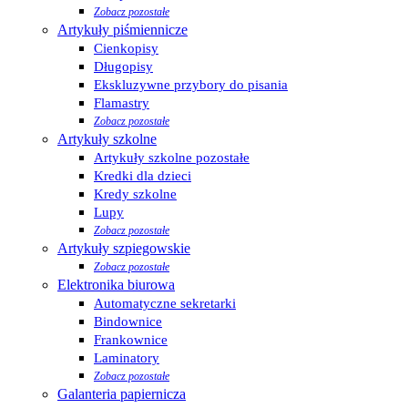
Zobacz pozostałe
Artykuły piśmiennicze
Cienkopisy
Długopisy
Ekskluzywne przybory do pisania
Flamastry
Zobacz pozostałe
Artykuły szkolne
Artykuły szkolne pozostałe
Kredki dla dzieci
Kredy szkolne
Lupy
Zobacz pozostałe
Artykuły szpiegowskie
Zobacz pozostałe
Elektronika biurowa
Automatyczne sekretarki
Bindownice
Frankownice
Laminatory
Zobacz pozostałe
Galanteria papiernicza