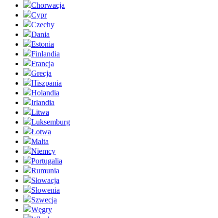
Chorwacja
Cypr
Czechy
Dania
Estonia
Finlandia
Francja
Grecja
Hiszpania
Holandia
Irlandia
Litwa
Luksemburg
Łotwa
Malta
Niemcy
Portugalia
Rumunia
Słowacja
Słowenia
Szwecja
Węgry