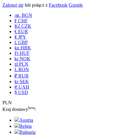
Zaloguj się
lub połącz z
Facebook
Google
лв. BGN
₣ CHF
Kč CZK
€ EUR
¥ JPY
£ GBP
kn HRK
Ft HUF
kr NOK
zł PLN
L RON
₽ RUB
kr SEK
₴ UAH
$ USD
PLN
beta
Kraj dostawy
:
Austria
Belgia
Bułgaria