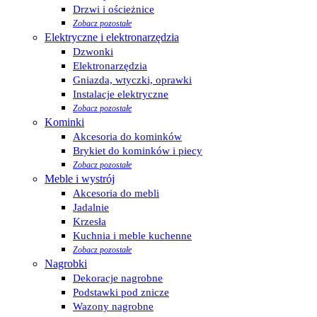
Drzwi i ościeżnice
Zobacz pozostałe
Elektryczne i elektronarzędzia
Dzwonki
Elektronarzędzia
Gniazda, wtyczki, oprawki
Instalacje elektryczne
Zobacz pozostałe
Kominki
Akcesoria do kominków
Brykiet do kominków i piecy
Zobacz pozostałe
Meble i wystrój
Akcesoria do mebli
Jadalnie
Krzesła
Kuchnia i meble kuchenne
Zobacz pozostałe
Nagrobki
Dekoracje nagrobne
Podstawki pod znicze
Wazony nagrobne