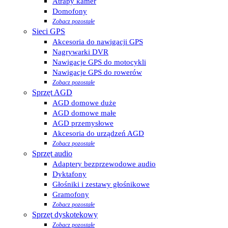
Atrapy kamer
Domofony
Zobacz pozostałe
Sieci GPS
Akcesoria do nawigacji GPS
Nagrywarki DVR
Nawigacje GPS do motocykli
Nawigacje GPS do rowerów
Zobacz pozostałe
Sprzęt AGD
AGD domowe duże
AGD domowe małe
AGD przemysłowe
Akcesoria do urządzeń AGD
Zobacz pozostałe
Sprzęt audio
Adaptery bezprzewodowe audio
Dyktafony
Głośniki i zestawy głośnikowe
Gramofony
Zobacz pozostałe
Sprzęt dyskotekowy
Zobacz pozostałe