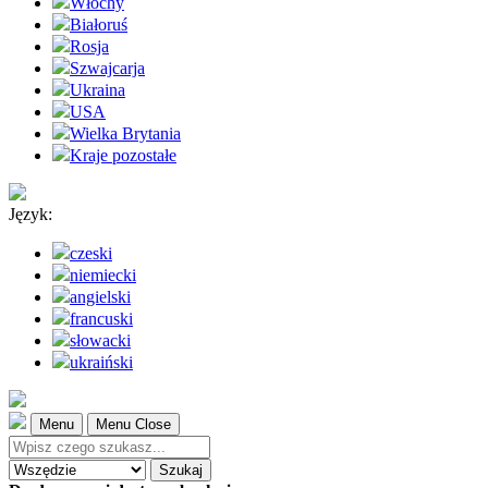
Włochy
Białoruś
Rosja
Szwajcarja
Ukraina
USA
Wielka Brytania
Kraje pozostałe
Język:
czeski
niemiecki
angielski
francuski
słowacki
ukraiński
Menu
Menu Close
Szukaj