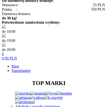
Do darmowej dostawy brakuje:
Warszawa :
55
PLN
350
PLN
Polska
:
Darmowa dostawa
do 30 kg!
Potwierdzone zamówienia wyślemy:
do 18:00
do 19:00
do 20:00
0
0
00
PLN
Blog
Supermarket
TOP MARKI
Alkohole i wyroby tytoniowe