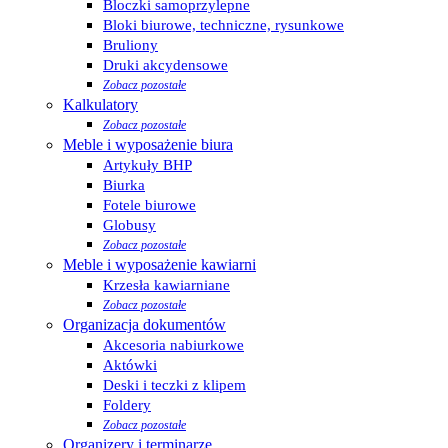
Bloczki samoprzylepne
Bloki biurowe, techniczne, rysunkowe
Bruliony
Druki akcydensowe
Zobacz pozostałe
Kalkulatory
Zobacz pozostałe
Meble i wyposażenie biura
Artykuły BHP
Biurka
Fotele biurowe
Globusy
Zobacz pozostałe
Meble i wyposażenie kawiarni
Krzesła kawiarniane
Zobacz pozostałe
Organizacja dokumentów
Akcesoria nabiurkowe
Aktówki
Deski i teczki z klipem
Foldery
Zobacz pozostałe
Organizery i terminarze