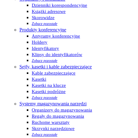
Dzienniki korespondencyjne
Książki adresowe
Skorowidze
Zobacz pozostałe
Produkty konferencyjne
Antyramy konferencyjne
Holdery
Identyfikatory
Klipsy do identyfikatorów
Zobacz pozostałe
Sejfy, kasetki i kable zabezpieczające
Kable zabezpieczające
Kasetki
Kasetki na klucze
Kasetki podróżne
Zobacz pozostałe
Systemy magazynowania narzędzi
Organizery do magazynowania
Regały do magazynowania
Ruchome warsztaty
Skrzynki narzędziowe
Zobacz pozostałe