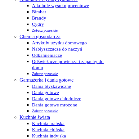
Alkohole wysokoprocentowe
Bimber
Brandy
Cydry
Zobacz pozostałe
Chemia gospodarcza
Artykuły użytku domowego
Nabłyszczacze do naczyń
Odkamieniacze
Odświeżacze powietrza i zapachy do
domu
Zobacz pozostałe
Garmażerka i dania gotowe
Dania błyskawiczne
Dania gotowe
Dania gotowe chłodnicze
Dania gotowe mrożone
Zobacz pozostałe
Kuchnie świata
Kuchnia arabska
Kuchnia chińska
Kuchnia indyjska