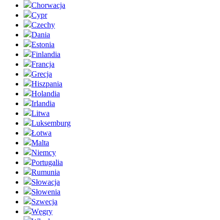
Chorwacja
Cypr
Czechy
Dania
Estonia
Finlandia
Francja
Grecja
Hiszpania
Holandia
Irlandia
Litwa
Luksemburg
Łotwa
Malta
Niemcy
Portugalia
Rumunia
Słowacja
Słowenia
Szwecja
Węgry