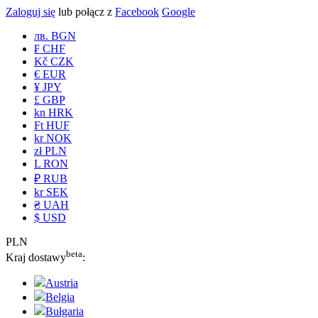
Zaloguj się
lub połącz z
Facebook
Google
лв. BGN
₣ CHF
Kč CZK
€ EUR
¥ JPY
£ GBP
kn HRK
Ft HUF
kr NOK
zł PLN
L RON
₽ RUB
kr SEK
₴ UAH
$ USD
PLN
beta
Kraj dostawy
:
Austria
Belgia
Bułgaria