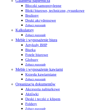
Galanteria papiernicza
Bloczki samoprzylepne
Bloki biurowe, techniczne, rysunkowe
Bruliony
Druki akcydensowe
Zobacz pozostałe
Kalkulatory
Zobacz pozostałe
Meble i wyposażenie biura
Artykuły BHP
Biurka
Fotele biurowe
Globusy
Zobacz pozostałe
Meble i wyposażenie kawiarni
Krzesła kawiarniane
Zobacz pozostałe
Organizacja dokumentów
Akcesoria nabiurkowe
Aktówki
Deski i teczki z klipem
Foldery
Zobacz pozostałe