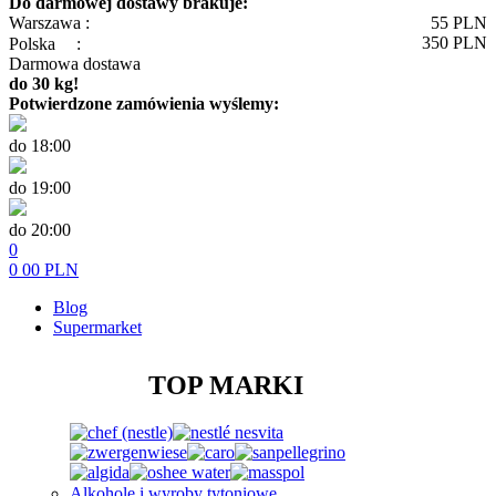
Do darmowej dostawy brakuje:
Warszawa :
55
PLN
350
PLN
Polska
:
Darmowa dostawa
do 30 kg!
Potwierdzone zamówienia wyślemy:
do 18:00
do 19:00
do 20:00
0
0
00
PLN
Blog
Supermarket
TOP MARKI
Alkohole i wyroby tytoniowe