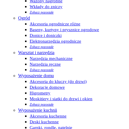
Wazony nagrobne
Wkłady do zniczy
Zobacz pozostałe
Ogród
Akcesoria ogrodnicze różne
Baseny, kurtyny i prysznice ogrodowe
Donice i doniczki
Elektronarzędzia ogrodnicze
Zobacz pozostałe
Warsztat i narzędzia
Narzędzia mechaniczne
Narzędzia ręczne
Zobacz pozostałe
Wyposażenie domu
Akcesoria do kluczy (do drzwi)
Dekoracje domowe
Higrometry
Moskitiery i siatki do drzwi i okien
Zobacz pozostałe
Wyposażenie kuchnii
Akcesoria kuchenne
Deski kuchenne
Garnki, rondle, patelnie