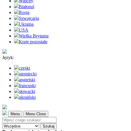
Włochy
Białoruś
Rosja
Szwajcarja
Ukraina
USA
Wielka Brytania
Kraje pozostałe
Język:
czeski
niemiecki
angielski
francuski
słowacki
ukraiński
Menu
Menu Close
Szukaj