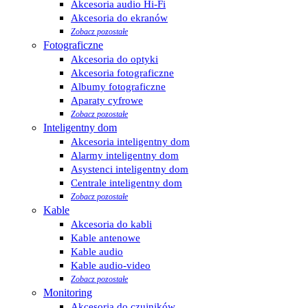
Akcesoria audio Hi-Fi
Akcesoria do ekranów
Zobacz pozostałe
Fotograficzne
Akcesoria do optyki
Akcesoria fotograficzne
Albumy fotograficzne
Aparaty cyfrowe
Zobacz pozostałe
Inteligentny dom
Akcesoria inteligentny dom
Alarmy inteligentny dom
Asystenci inteligentny dom
Centrale inteligentny dom
Zobacz pozostałe
Kable
Akcesoria do kabli
Kable antenowe
Kable audio
Kable audio-video
Zobacz pozostałe
Monitoring
Akcesoria do czujników