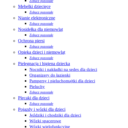
Zobacz pozostałe
Mebelki dziecięce
Zobacz pozostałe
Nianie elektroniczne
Zobacz pozostałe
Nosidełka dla niemowląt
Zobacz pozostałe
Ochrona piersi
Zobacz pozostałe
Opieka dzieci i niemowląt
Zobacz pozostałe
Pielęgnacja i higiena dziecka
Nocniki i nakładki na sedes dla dzieci
Organizery do łazienki
Pampersy i pieluchomajtki dla dzieci
Pieluchy
Zobacz pozostałe
Plecaki dla dzieci
Zobacz pozostałe
Pojazdy i wózki dla dzieci
Jeździki i chodziki dla dzieci
Wózki spacerowe
Wózki wielofunkcyjne