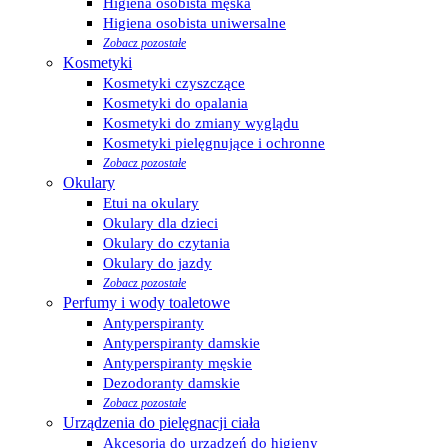
Higiena osobista męska
Higiena osobista uniwersalne
Zobacz pozostałe
Kosmetyki
Kosmetyki czyszczące
Kosmetyki do opalania
Kosmetyki do zmiany wyglądu
Kosmetyki pielęgnujące i ochronne
Zobacz pozostałe
Okulary
Etui na okulary
Okulary dla dzieci
Okulary do czytania
Okulary do jazdy
Zobacz pozostałe
Perfumy i wody toaletowe
Antyperspiranty
Antyperspiranty damskie
Antyperspiranty męskie
Dezodoranty damskie
Zobacz pozostałe
Urządzenia do pielęgnacji ciała
Akcesoria do urządzeń do higieny