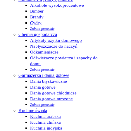
Alkohole wysokoprocentowe
Bimber
Brandy
Cydry
Zobacz pozostałe
Chemia gospodarcza
Artykuły użytku domowego
Nabłyszczacze do naczyń
Odkamieniacze
Odświeżacze powietrza i zapachy do
domu
Zobacz pozostałe
Garmażerka i dania gotowe
Dania błyskawiczne
Dania gotowe
Dania gotowe chłodnicze
Dania gotowe mrożone
Zobacz pozostałe
Kuchnie świata
Kuchnia arabska
Kuchnia chińska
Kuchnia indyjska