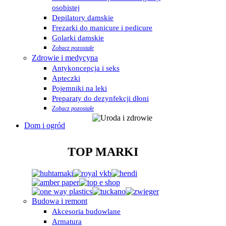
osobistej
Depilatory damskie
Frezarki do manicure i pedicure
Golarki damskie
Zobacz pozostałe
Zdrowie i medycyna
Antykoncepcja i seks
Apteczki
Pojemniki na leki
Preparaty do dezynfekcji dłoni
Zobacz pozostałe
Dom i ogród
TOP MARKI
Budowa i remont
Akcesoria budowlane
Armatura