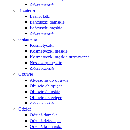
Zobacz pozostałe
Biżuteria
Bransoletki
Łańcuszki damskie
Łańcuszki męskie
Zobacz pozostałe
Galanteria
Kosmetyczki
Kosmetyczki męskie
Kosmetyczki męskie turystyczne
Nessesery męskie
Zobacz pozostałe
Obuwie
Akcesoria do obuwia
Obuwie chłopięce
Obuwie damskie
Obuwie dziecięce
Zobacz pozostałe
Odzież
Odzież damska
Odzież dziecięca
Odzież kucharska