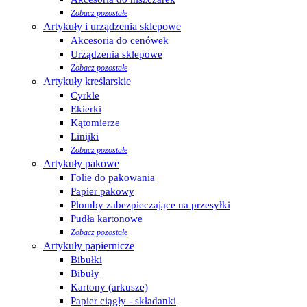
Zobacz pozostałe
Artykuły i urządzenia sklepowe
Akcesoria do cenówek
Urządzenia sklepowe
Zobacz pozostałe
Artykuły kreślarskie
Cyrkle
Ekierki
Kątomierze
Linijki
Zobacz pozostałe
Artykuły pakowe
Folie do pakowania
Papier pakowy
Plomby zabezpieczające na przesyłki
Pudła kartonowe
Zobacz pozostałe
Artykuły papiernicze
Bibułki
Bibuły
Kartony (arkusze)
Papier ciągły - składanki