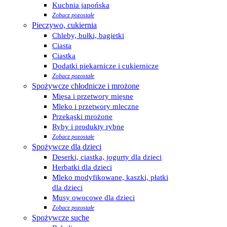
Kuchnia japońska
Zobacz pozostałe
Pieczywo, cukiernia
Chleby, bułki, bagietki
Ciasta
Ciastka
Dodatki piekarnicze i cukiernicze
Zobacz pozostałe
Spożywcze chłodnicze i mrożone
Mięsa i przetwory mięsne
Mleko i przetwory mleczne
Przekąski mrożone
Ryby i produkty rybne
Zobacz pozostałe
Spożywcze dla dzieci
Deserki, ciastka, jogurty dla dzieci
Herbatki dla dzieci
Mleko modyfikowane, kaszki, płatki
dla dzieci
Musy owocowe dla dzieci
Zobacz pozostałe
Spożywcze suche