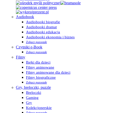
Audiobook
Audiobooki biografie
Audiobooki dramat
Audiobooki edukacja
Audiobooki ekonomia i biznes
Zobacz pozostałe
Czytniki e-Book
Zobacz pozostałe
Filmy
Bajki dla dzieci
Filmy animowane
Filmy animowane dla dzieci
Filmy biograficzne
Zobacz pozostałe
Gry, breloczki, puzzle
Breloczki
Gaming
Gry
Kolekcjonerskie
Zobacz pozostałe