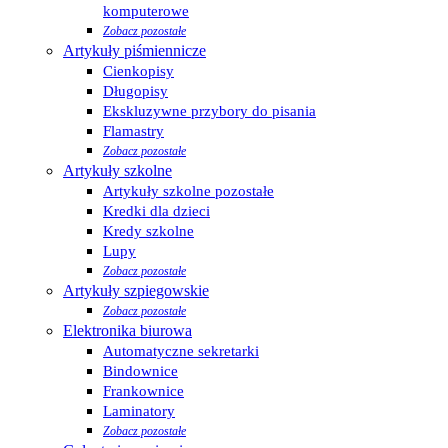
komputerowe
Zobacz pozostałe
Artykuły piśmiennicze
Cienkopisy
Długopisy
Ekskluzywne przybory do pisania
Flamastry
Zobacz pozostałe
Artykuły szkolne
Artykuły szkolne pozostałe
Kredki dla dzieci
Kredy szkolne
Lupy
Zobacz pozostałe
Artykuły szpiegowskie
Zobacz pozostałe
Elektronika biurowa
Automatyczne sekretarki
Bindownice
Frankownice
Laminatory
Zobacz pozostałe