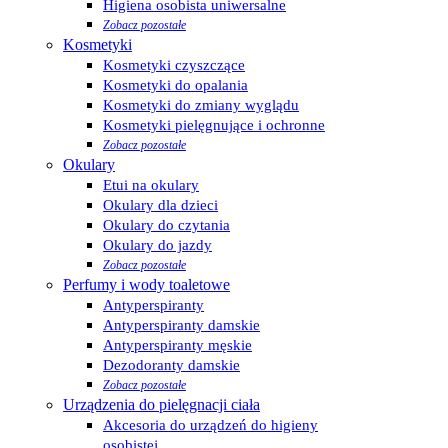
Higiena osobista uniwersalne
Zobacz pozostałe
Kosmetyki
Kosmetyki czyszczące
Kosmetyki do opalania
Kosmetyki do zmiany wyglądu
Kosmetyki pielęgnujące i ochronne
Zobacz pozostałe
Okulary
Etui na okulary
Okulary dla dzieci
Okulary do czytania
Okulary do jazdy
Zobacz pozostałe
Perfumy i wody toaletowe
Antyperspiranty
Antyperspiranty damskie
Antyperspiranty męskie
Dezodoranty damskie
Zobacz pozostałe
Urządzenia do pielęgnacji ciała
Akcesoria do urządzeń do higieny
osobistej