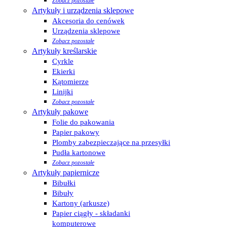
Zobacz pozostałe
Artykuły i urządzenia sklepowe
Akcesoria do cenówek
Urządzenia sklepowe
Zobacz pozostałe
Artykuły kreślarskie
Cyrkle
Ekierki
Kątomierze
Linijki
Zobacz pozostałe
Artykuły pakowe
Folie do pakowania
Papier pakowy
Plomby zabezpieczające na przesyłki
Pudła kartonowe
Zobacz pozostałe
Artykuły papiernicze
Bibułki
Bibuły
Kartony (arkusze)
Papier ciągły - składanki
komputerowe