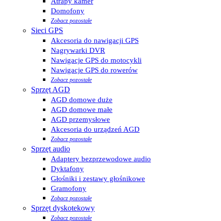
Atrapy kamer
Domofony
Zobacz pozostałe
Sieci GPS
Akcesoria do nawigacji GPS
Nagrywarki DVR
Nawigacje GPS do motocykli
Nawigacje GPS do rowerów
Zobacz pozostałe
Sprzęt AGD
AGD domowe duże
AGD domowe małe
AGD przemysłowe
Akcesoria do urządzeń AGD
Zobacz pozostałe
Sprzęt audio
Adaptery bezprzewodowe audio
Dyktafony
Głośniki i zestawy głośnikowe
Gramofony
Zobacz pozostałe
Sprzęt dyskotekowy
Zobacz pozostałe