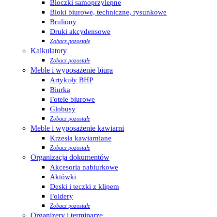
Bloczki samoprzylepne
Bloki biurowe, techniczne, rysunkowe
Bruliony
Druki akcydensowe
Zobacz pozostałe
Kalkulatory
Zobacz pozostałe
Meble i wyposażenie biura
Artykuły BHP
Biurka
Fotele biurowe
Globusy
Zobacz pozostałe
Meble i wyposażenie kawiarni
Krzesła kawiarniane
Zobacz pozostałe
Organizacja dokumentów
Akcesoria nabiurkowe
Aktówki
Deski i teczki z klipem
Foldery
Zobacz pozostałe
Organizery i terminarze