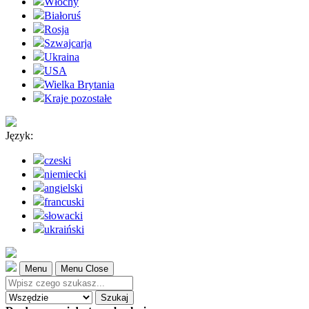
Włochy
Białoruś
Rosja
Szwajcarja
Ukraina
USA
Wielka Brytania
Kraje pozostałe
Język:
czeski
niemiecki
angielski
francuski
słowacki
ukraiński
Menu
Menu Close
Szukaj