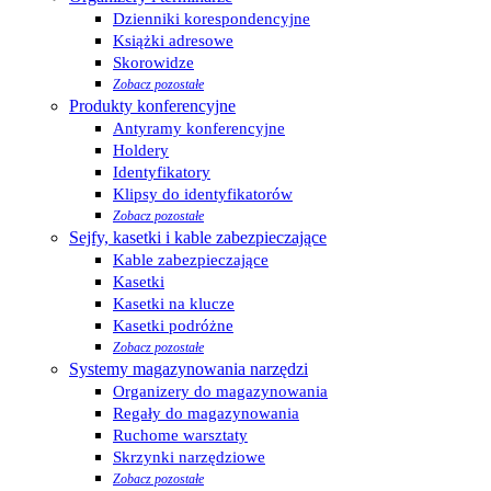
Dzienniki korespondencyjne
Książki adresowe
Skorowidze
Zobacz pozostałe
Produkty konferencyjne
Antyramy konferencyjne
Holdery
Identyfikatory
Klipsy do identyfikatorów
Zobacz pozostałe
Sejfy, kasetki i kable zabezpieczające
Kable zabezpieczające
Kasetki
Kasetki na klucze
Kasetki podróżne
Zobacz pozostałe
Systemy magazynowania narzędzi
Organizery do magazynowania
Regały do magazynowania
Ruchome warsztaty
Skrzynki narzędziowe
Zobacz pozostałe