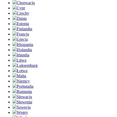
Chorwacja
Cypr
Czechy
Dania
Estonia
Finlandia
Francja
Grecja
Hiszpania
Holandia
Irlandia
Litwa
Luksemburg
Łotwa
Malta
Niemcy
Portugalia
Rumunia
Słowacja
Słowenia
Szwecja
Węgry