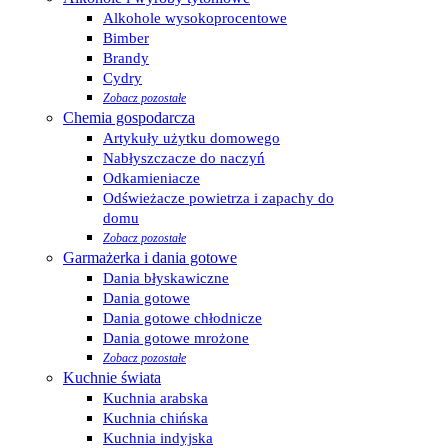
Alkohole wysokoprocentowe
Bimber
Brandy
Cydry
Zobacz pozostałe
Chemia gospodarcza
Artykuły użytku domowego
Nabłyszczacze do naczyń
Odkamieniacze
Odświeżacze powietrza i zapachy do
domu
Zobacz pozostałe
Garmażerka i dania gotowe
Dania błyskawiczne
Dania gotowe
Dania gotowe chłodnicze
Dania gotowe mrożone
Zobacz pozostałe
Kuchnie świata
Kuchnia arabska
Kuchnia chińska
Kuchnia indyjska