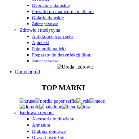
Depilatory damskie
Frezarki do manicure i pedicure
Golarki damskie
Zobacz pozostałe
Zdrowie i medycyna
Antykoncepcja i seks
Apteczki
Pojemniki na leki
Preparaty do dezynfekcji dłoni
Zobacz pozostałe
Dom i ogród
TOP MARKI
Budowa i remont
Akcesoria budowlane
Armatura
Drabiny domowe
Drzwi i ościeżnice