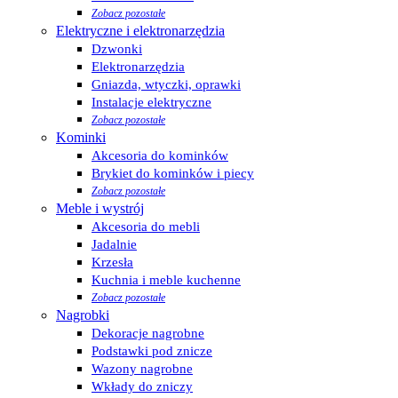
Zobacz pozostałe
Elektryczne i elektronarzędzia
Dzwonki
Elektronarzędzia
Gniazda, wtyczki, oprawki
Instalacje elektryczne
Zobacz pozostałe
Kominki
Akcesoria do kominków
Brykiet do kominków i piecy
Zobacz pozostałe
Meble i wystrój
Akcesoria do mebli
Jadalnie
Krzesła
Kuchnia i meble kuchenne
Zobacz pozostałe
Nagrobki
Dekoracje nagrobne
Podstawki pod znicze
Wazony nagrobne
Wkłady do zniczy