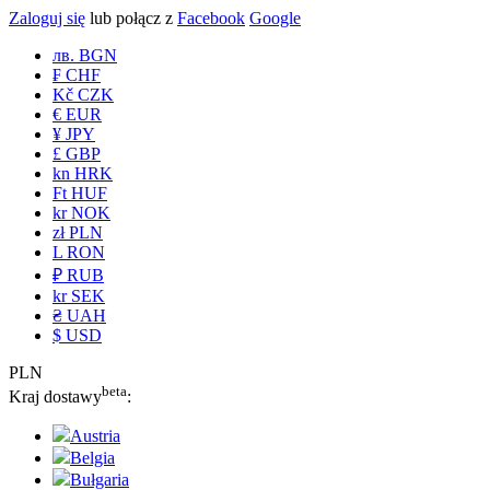
Zaloguj się
lub połącz z
Facebook
Google
лв. BGN
₣ CHF
Kč CZK
€ EUR
¥ JPY
£ GBP
kn HRK
Ft HUF
kr NOK
zł PLN
L RON
₽ RUB
kr SEK
₴ UAH
$ USD
PLN
beta
Kraj dostawy
:
Austria
Belgia
Bułgaria