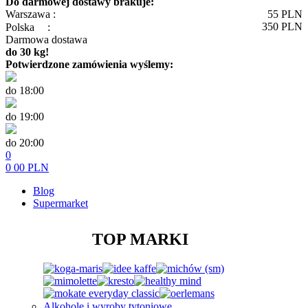
Do darmowej dostawy brakuje:
Warszawa :
55
PLN
350
PLN
Polska
:
Darmowa dostawa
do 30 kg!
Potwierdzone zamówienia wyślemy:
do 18:00
do 19:00
do 20:00
0
0
00
PLN
Blog
Supermarket
TOP MARKI
Alkohole i wyroby tytoniowe