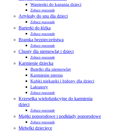
Wanienki do kąpania dzieci
Zobacz pozostałe
Artykuły do snu dla dzieci
Zobacz pozostałe
Barierki do łóżka
Zobacz pozostałe
Bramka bezpieczeństwa
Zobacz pozostałe
Chusty dla niemowląt i dzieci
Zobacz pozostałe
Karmienie dziecka
Butelki dla niemowląt
Karmienie piersią
Kubki niekapki i bidony dla dzieci
Laktatory
Zobacz pozostałe
Krzesełka wielofunkcyjne do karmienia
dzieci
Zobacz pozostałe
Majtki poporodowe i podkłady poporodowe
Zobacz pozostałe
Mebelki dziecięce