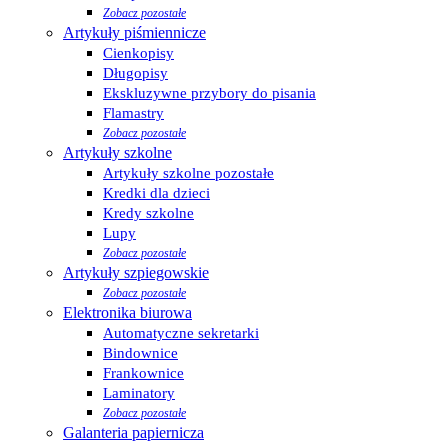
Zobacz pozostałe
Artykuły piśmiennicze
Cienkopisy
Długopisy
Ekskluzywne przybory do pisania
Flamastry
Zobacz pozostałe
Artykuły szkolne
Artykuły szkolne pozostałe
Kredki dla dzieci
Kredy szkolne
Lupy
Zobacz pozostałe
Artykuły szpiegowskie
Zobacz pozostałe
Elektronika biurowa
Automatyczne sekretarki
Bindownice
Frankownice
Laminatory
Zobacz pozostałe
Galanteria papiernicza