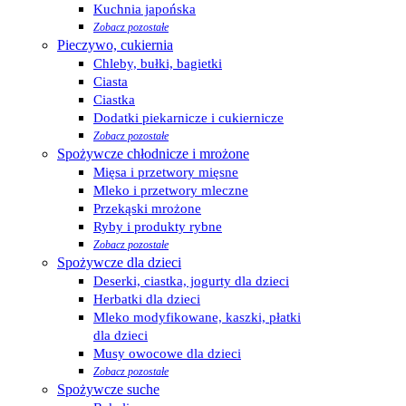
Kuchnia japońska
Zobacz pozostałe
Pieczywo, cukiernia
Chleby, bułki, bagietki
Ciasta
Ciastka
Dodatki piekarnicze i cukiernicze
Zobacz pozostałe
Spożywcze chłodnicze i mrożone
Mięsa i przetwory mięsne
Mleko i przetwory mleczne
Przekąski mrożone
Ryby i produkty rybne
Zobacz pozostałe
Spożywcze dla dzieci
Deserki, ciastka, jogurty dla dzieci
Herbatki dla dzieci
Mleko modyfikowane, kaszki, płatki
dla dzieci
Musy owocowe dla dzieci
Zobacz pozostałe
Spożywcze suche