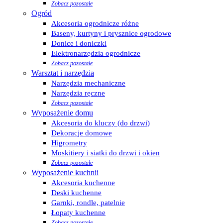
Zobacz pozostałe
Ogród
Akcesoria ogrodnicze różne
Baseny, kurtyny i prysznice ogrodowe
Donice i doniczki
Elektronarzędzia ogrodnicze
Zobacz pozostałe
Warsztat i narzędzia
Narzędzia mechaniczne
Narzędzia ręczne
Zobacz pozostałe
Wyposażenie domu
Akcesoria do kluczy (do drzwi)
Dekoracje domowe
Higrometry
Moskitiery i siatki do drzwi i okien
Zobacz pozostałe
Wyposażenie kuchnii
Akcesoria kuchenne
Deski kuchenne
Garnki, rondle, patelnie
Łopaty kuchenne
Zobacz pozostałe