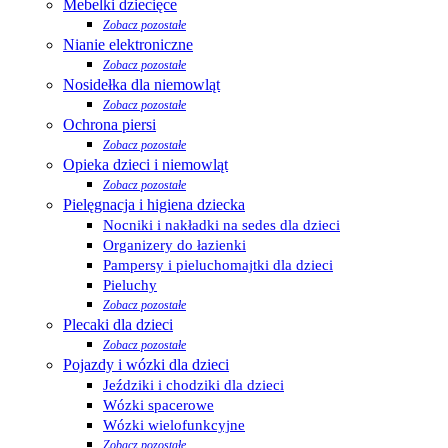
Mebelki dziecięce
Zobacz pozostałe
Nianie elektroniczne
Zobacz pozostałe
Nosidełka dla niemowląt
Zobacz pozostałe
Ochrona piersi
Zobacz pozostałe
Opieka dzieci i niemowląt
Zobacz pozostałe
Pielęgnacja i higiena dziecka
Nocniki i nakładki na sedes dla dzieci
Organizery do łazienki
Pampersy i pieluchomajtki dla dzieci
Pieluchy
Zobacz pozostałe
Plecaki dla dzieci
Zobacz pozostałe
Pojazdy i wózki dla dzieci
Jeździki i chodziki dla dzieci
Wózki spacerowe
Wózki wielofunkcyjne
Zobacz pozostałe