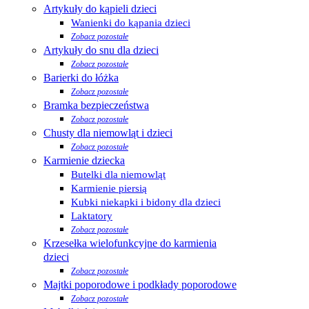
Artykuły do kąpieli dzieci
Wanienki do kąpania dzieci
Zobacz pozostałe
Artykuły do snu dla dzieci
Zobacz pozostałe
Barierki do łóżka
Zobacz pozostałe
Bramka bezpieczeństwa
Zobacz pozostałe
Chusty dla niemowląt i dzieci
Zobacz pozostałe
Karmienie dziecka
Butelki dla niemowląt
Karmienie piersią
Kubki niekapki i bidony dla dzieci
Laktatory
Zobacz pozostałe
Krzesełka wielofunkcyjne do karmienia
dzieci
Zobacz pozostałe
Majtki poporodowe i podkłady poporodowe
Zobacz pozostałe