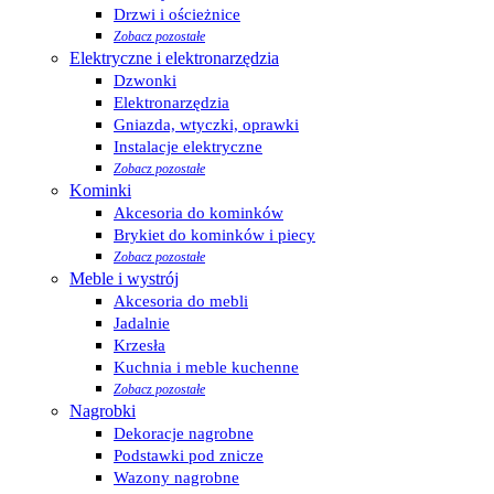
Drzwi i ościeżnice
Zobacz pozostałe
Elektryczne i elektronarzędzia
Dzwonki
Elektronarzędzia
Gniazda, wtyczki, oprawki
Instalacje elektryczne
Zobacz pozostałe
Kominki
Akcesoria do kominków
Brykiet do kominków i piecy
Zobacz pozostałe
Meble i wystrój
Akcesoria do mebli
Jadalnie
Krzesła
Kuchnia i meble kuchenne
Zobacz pozostałe
Nagrobki
Dekoracje nagrobne
Podstawki pod znicze
Wazony nagrobne