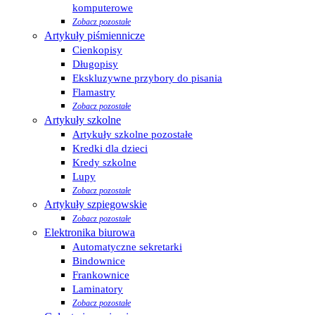
komputerowe
Zobacz pozostałe
Artykuły piśmiennicze
Cienkopisy
Długopisy
Ekskluzywne przybory do pisania
Flamastry
Zobacz pozostałe
Artykuły szkolne
Artykuły szkolne pozostałe
Kredki dla dzieci
Kredy szkolne
Lupy
Zobacz pozostałe
Artykuły szpiegowskie
Zobacz pozostałe
Elektronika biurowa
Automatyczne sekretarki
Bindownice
Frankownice
Laminatory
Zobacz pozostałe