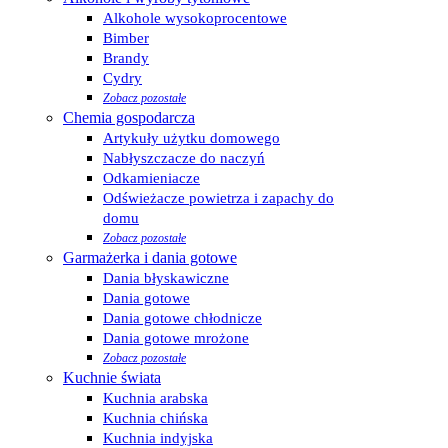
Alkohole wysokoprocentowe
Bimber
Brandy
Cydry
Zobacz pozostałe
Chemia gospodarcza
Artykuły użytku domowego
Nabłyszczacze do naczyń
Odkamieniacze
Odświeżacze powietrza i zapachy do
domu
Zobacz pozostałe
Garmażerka i dania gotowe
Dania błyskawiczne
Dania gotowe
Dania gotowe chłodnicze
Dania gotowe mrożone
Zobacz pozostałe
Kuchnie świata
Kuchnia arabska
Kuchnia chińska
Kuchnia indyjska