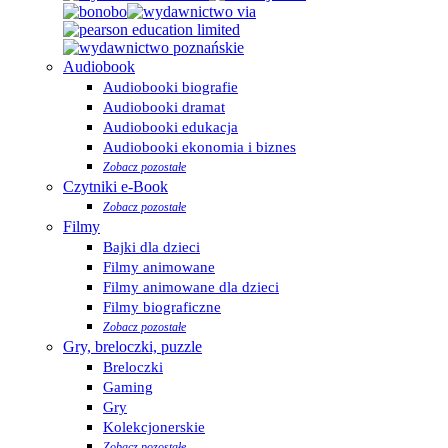
Audiobook
Audiobooki biografie
Audiobooki dramat
Audiobooki edukacja
Audiobooki ekonomia i biznes
Zobacz pozostałe
Czytniki e-Book
Zobacz pozostałe
Filmy
Bajki dla dzieci
Filmy animowane
Filmy animowane dla dzieci
Filmy biograficzne
Zobacz pozostałe
Gry, breloczki, puzzle
Breloczki
Gaming
Gry
Kolekcjonerskie
Zobacz pozostałe