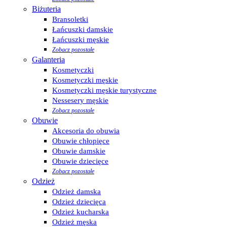
Biżuteria
Bransoletki
Łańcuszki damskie
Łańcuszki męskie
Zobacz pozostałe
Galanteria
Kosmetyczki
Kosmetyczki męskie
Kosmetyczki męskie turystyczne
Nessesery męskie
Zobacz pozostałe
Obuwie
Akcesoria do obuwia
Obuwie chłopięce
Obuwie damskie
Obuwie dziecięce
Zobacz pozostałe
Odzież
Odzież damska
Odzież dziecięca
Odzież kucharska
Odzież męska