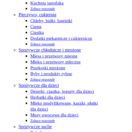
Kuchnia japońska
Zobacz pozostałe
Pieczywo, cukiernia
Chleby, bułki, bagietki
Ciasta
Ciastka
Dodatki piekarnicze i cukiernicze
Zobacz pozostałe
Spożywcze chłodnicze i mrożone
Mięsa i przetwory mięsne
Mleko i przetwory mleczne
Przekąski mrożone
Ryby i produkty rybne
Zobacz pozostałe
Spożywcze dla dzieci
Deserki, ciastka, jogurty dla dzieci
Herbatki dla dzieci
Mleko modyfikowane, kaszki, płatki
dla dzieci
Musy owocowe dla dzieci
Zobacz pozostałe
Spożywcze suche