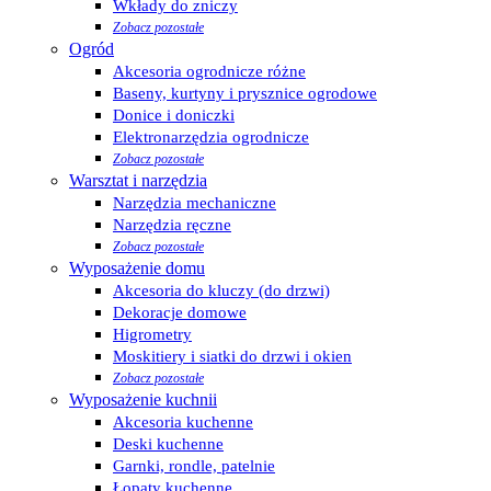
Wkłady do zniczy
Zobacz pozostałe
Ogród
Akcesoria ogrodnicze różne
Baseny, kurtyny i prysznice ogrodowe
Donice i doniczki
Elektronarzędzia ogrodnicze
Zobacz pozostałe
Warsztat i narzędzia
Narzędzia mechaniczne
Narzędzia ręczne
Zobacz pozostałe
Wyposażenie domu
Akcesoria do kluczy (do drzwi)
Dekoracje domowe
Higrometry
Moskitiery i siatki do drzwi i okien
Zobacz pozostałe
Wyposażenie kuchnii
Akcesoria kuchenne
Deski kuchenne
Garnki, rondle, patelnie
Łopaty kuchenne