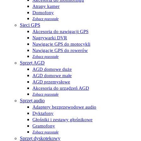
Atrapy kamer
Domofony
Zobacz pozostałe
Sieci GPS
Akcesoria do nawigacji GPS
Nagrywarki DVR
Nawigacje GPS do motocykli
Nawigacje GPS do rowerów
Zobacz pozostałe
Sprzęt AGD
AGD domowe duże
AGD domowe małe
AGD przemysłowe
Akcesoria do urządzeń AGD
Zobacz pozostałe
Sprzęt audio
Adaptery bezprzewodowe audio
Dyktafony
Głośniki i zestawy głośnikowe
Gramofony
Zobacz pozostałe
Sprzęt dyskotekowy