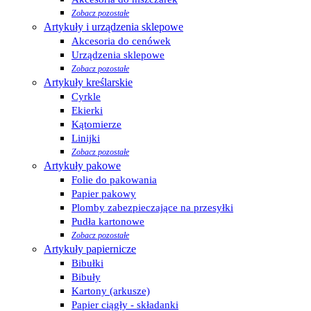
Zobacz pozostałe
Artykuły i urządzenia sklepowe
Akcesoria do cenówek
Urządzenia sklepowe
Zobacz pozostałe
Artykuły kreślarskie
Cyrkle
Ekierki
Kątomierze
Linijki
Zobacz pozostałe
Artykuły pakowe
Folie do pakowania
Papier pakowy
Plomby zabezpieczające na przesyłki
Pudła kartonowe
Zobacz pozostałe
Artykuły papiernicze
Bibułki
Bibuły
Kartony (arkusze)
Papier ciągły - składanki