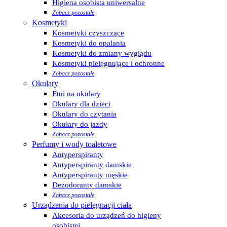
Higiena osobista uniwersalne
Zobacz pozostałe
Kosmetyki
Kosmetyki czyszczące
Kosmetyki do opalania
Kosmetyki do zmiany wyglądu
Kosmetyki pielęgnujące i ochronne
Zobacz pozostałe
Okulary
Etui na okulary
Okulary dla dzieci
Okulary do czytania
Okulary do jazdy
Zobacz pozostałe
Perfumy i wody toaletowe
Antyperspiranty
Antyperspiranty damskie
Antyperspiranty męskie
Dezodoranty damskie
Zobacz pozostałe
Urządzenia do pielęgnacji ciała
Akcesoria do urządzeń do higieny
osobistej