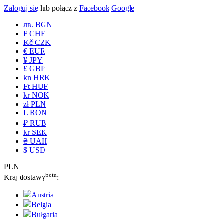
Zaloguj się
lub połącz z
Facebook
Google
лв. BGN
₣ CHF
Kč CZK
€ EUR
¥ JPY
£ GBP
kn HRK
Ft HUF
kr NOK
zł PLN
L RON
₽ RUB
kr SEK
₴ UAH
$ USD
PLN
beta
Kraj dostawy
:
Austria
Belgia
Bułgaria