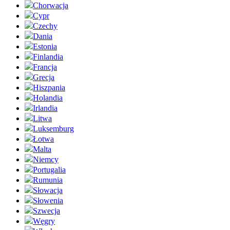
Chorwacja
Cypr
Czechy
Dania
Estonia
Finlandia
Francja
Grecja
Hiszpania
Holandia
Irlandia
Litwa
Luksemburg
Łotwa
Malta
Niemcy
Portugalia
Rumunia
Słowacja
Słowenia
Szwecja
Węgry