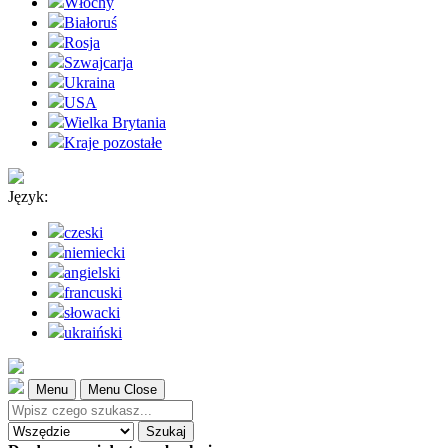
Włochy
Białoruś
Rosja
Szwajcarja
Ukraina
USA
Wielka Brytania
Kraje pozostałe
Język:
czeski
niemiecki
angielski
francuski
słowacki
ukraiński
Menu
Menu Close
Szukaj