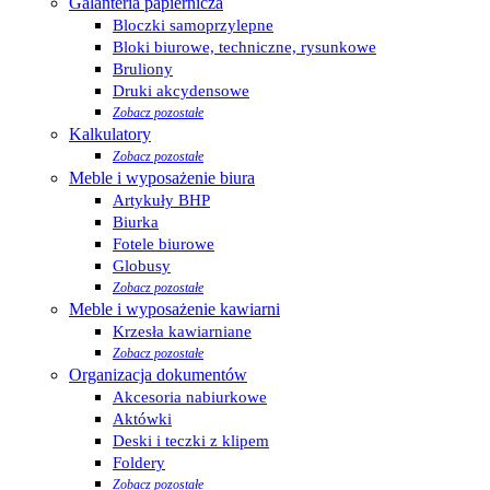
Galanteria papiernicza
Bloczki samoprzylepne
Bloki biurowe, techniczne, rysunkowe
Bruliony
Druki akcydensowe
Zobacz pozostałe
Kalkulatory
Zobacz pozostałe
Meble i wyposażenie biura
Artykuły BHP
Biurka
Fotele biurowe
Globusy
Zobacz pozostałe
Meble i wyposażenie kawiarni
Krzesła kawiarniane
Zobacz pozostałe
Organizacja dokumentów
Akcesoria nabiurkowe
Aktówki
Deski i teczki z klipem
Foldery
Zobacz pozostałe