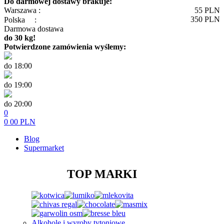
Do darmowej dostawy brakuje:
Warszawa :
55
PLN
350
PLN
Polska
:
Darmowa dostawa
do 30 kg!
Potwierdzone zamówienia wyślemy:
do 18:00
do 19:00
do 20:00
0
0
00
PLN
Blog
Supermarket
TOP MARKI
Alkohole i wyroby tytoniowe