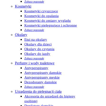
Zobacz pozostałe
Kosmetyki
Kosmetyki czyszczące
Kosmetyki do opalania
Kosmetyki do zmiany wyglądu
Kosmetyki pielęgnujące i ochronne
Zobacz pozostałe
Okulary
Etui na okulary
Okulary dla dzieci
Okulary do czytania
Okulary do jazdy
Zobacz pozostałe
Perfumy i wody toaletowe
Antyperspiranty
Antyperspiranty damskie
Antyperspiranty męskie
Dezodoranty damskie
Zobacz pozostałe
Urządzenia do pielęgnacji ciała
Akcesoria do urządzeń do higieny
osobistej
Depilatory damskie