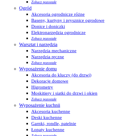
Zobacz pozostałe
Ogród
Akcesoria ogrodnicze różne
Baseny, kurtyny i prysznice ogrodowe
Donice i doniczki
Elektronarzędzia ogrodnicze
Zobacz pozostałe
Warsztat i narzędzia
Narzędzia mechaniczne
Narzędzia ręczne
Zobacz pozostałe
Wyposażenie domu
Akcesoria do kluczy (do drzwi)
Dekoracje domowe
Higrometry
Moskitiery i siatki do drzwi i okien
Zobacz pozostałe
Wyposażenie kuchnii
Akcesoria kuchenne
Deski kuchenne
Garnki, rondle, patelnie
Łopaty kuchenne
Zobacz pozostałe