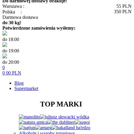
Do darmowej dostawy brakuje:
Warszawa :
55
PLN
350
PLN
Polska
:
Darmowa dostawa
do 30 kg!
Potwierdzone zamówienia wyślemy:
do 18:00
do 19:00
do 20:00
0
0
00
PLN
Blog
Supermarket
TOP MARKI
Alkohole i wyroby tytoniowe