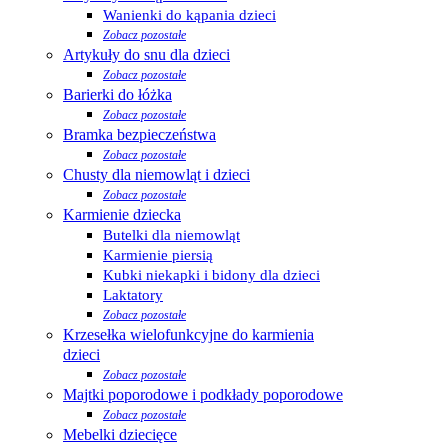
Wanienki do kąpania dzieci
Zobacz pozostałe
Artykuły do snu dla dzieci
Zobacz pozostałe
Barierki do łóżka
Zobacz pozostałe
Bramka bezpieczeństwa
Zobacz pozostałe
Chusty dla niemowląt i dzieci
Zobacz pozostałe
Karmienie dziecka
Butelki dla niemowląt
Karmienie piersią
Kubki niekapki i bidony dla dzieci
Laktatory
Zobacz pozostałe
Krzesełka wielofunkcyjne do karmienia
dzieci
Zobacz pozostałe
Majtki poporodowe i podkłady poporodowe
Zobacz pozostałe
Mebelki dziecięce