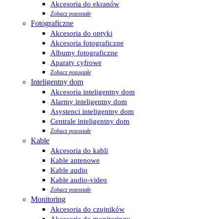
Akcesoria do ekranów
Zobacz pozostałe
Fotograficzne
Akcesoria do optyki
Akcesoria fotograficzne
Albumy fotograficzne
Aparaty cyfrowe
Zobacz pozostałe
Inteligentny dom
Akcesoria inteligentny dom
Alarmy inteligentny dom
Asystenci inteligentny dom
Centrale inteligentny dom
Zobacz pozostałe
Kable
Akcesoria do kabli
Kable antenowe
Kable audio
Kable audio-video
Zobacz pozostałe
Monitoring
Akcesoria do czujników
Akcesoria do monitoringu