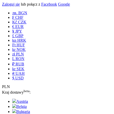
Zaloguj się
lub połącz z
Facebook
Google
лв. BGN
₣ CHF
Kč CZK
€ EUR
¥ JPY
£ GBP
kn HRK
Ft HUF
kr NOK
zł PLN
L RON
₽ RUB
kr SEK
₴ UAH
$ USD
PLN
beta
Kraj dostawy
:
Austria
Belgia
Bułgaria