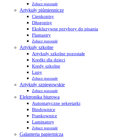
Zobacz pozostałe
Artykuły piśmiennicze
Cienkopisy
Długopisy
Ekskluzywne przybory do pisania
Flamastry
Zobacz pozostałe
Artykuły szkolne
Artykuły szkolne pozostałe
Kredki dla dzieci
Kredy szkolne
Lupy
Zobacz pozostałe
Artykuły szpiegowskie
Zobacz pozostałe
Elektronika biurowa
Automatyczne sekretarki
Bindownice
Frankownice
Laminatory
Zobacz pozostałe
Galanteria papiernicza