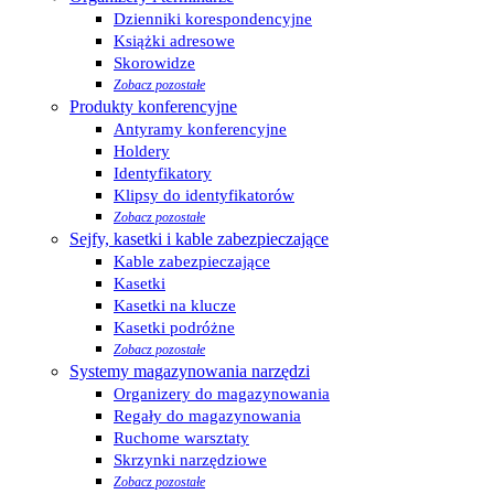
Dzienniki korespondencyjne
Książki adresowe
Skorowidze
Zobacz pozostałe
Produkty konferencyjne
Antyramy konferencyjne
Holdery
Identyfikatory
Klipsy do identyfikatorów
Zobacz pozostałe
Sejfy, kasetki i kable zabezpieczające
Kable zabezpieczające
Kasetki
Kasetki na klucze
Kasetki podróżne
Zobacz pozostałe
Systemy magazynowania narzędzi
Organizery do magazynowania
Regały do magazynowania
Ruchome warsztaty
Skrzynki narzędziowe
Zobacz pozostałe