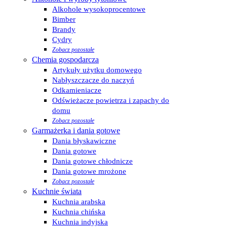
Alkohole wysokoprocentowe
Bimber
Brandy
Cydry
Zobacz pozostałe
Chemia gospodarcza
Artykuły użytku domowego
Nabłyszczacze do naczyń
Odkamieniacze
Odświeżacze powietrza i zapachy do
domu
Zobacz pozostałe
Garmażerka i dania gotowe
Dania błyskawiczne
Dania gotowe
Dania gotowe chłodnicze
Dania gotowe mrożone
Zobacz pozostałe
Kuchnie świata
Kuchnia arabska
Kuchnia chińska
Kuchnia indyjska