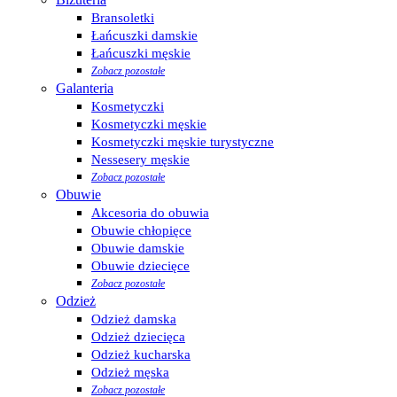
Bransoletki
Łańcuszki damskie
Łańcuszki męskie
Zobacz pozostałe
Galanteria
Kosmetyczki
Kosmetyczki męskie
Kosmetyczki męskie turystyczne
Nessesery męskie
Zobacz pozostałe
Obuwie
Akcesoria do obuwia
Obuwie chłopięce
Obuwie damskie
Obuwie dziecięce
Zobacz pozostałe
Odzież
Odzież damska
Odzież dziecięca
Odzież kucharska
Odzież męska
Zobacz pozostałe