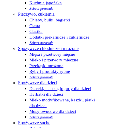
Kuchnia japońska
Zobacz pozostałe
Pieczywo, cukiernia
Chleby, bułki, bagietki
Ciasta
Ciastka
Dodatki piekarnicze i cukiernicze
Zobacz pozostałe
Spożywcze chłodnicze i mrożone
Mięsa i przetwory mięsne
Mleko i przetwory mleczne
Przekąski mrożone
Ryby i produkty rybne
Zobacz pozostałe
Spożywcze dla dzieci
Deserki, ciastka, jogurty dla dzieci
Herbatki dla dzieci
Mleko modyfikowane, kaszki, płatki
dla dzieci
Musy owocowe dla dzieci
Zobacz pozostałe
Spożywcze suche