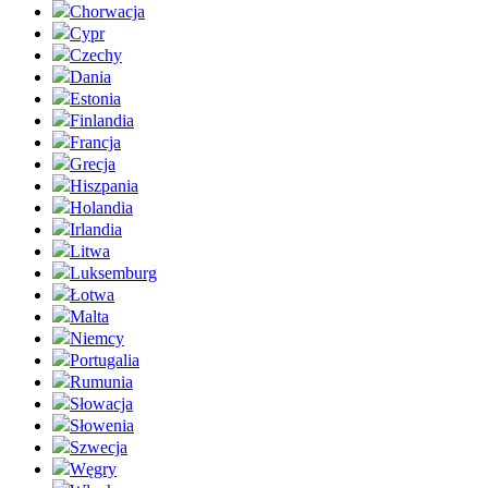
Chorwacja
Cypr
Czechy
Dania
Estonia
Finlandia
Francja
Grecja
Hiszpania
Holandia
Irlandia
Litwa
Luksemburg
Łotwa
Malta
Niemcy
Portugalia
Rumunia
Słowacja
Słowenia
Szwecja
Węgry