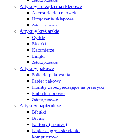
Zobacz pozostałe
Artykuły i urządzenia sklepowe
Akcesoria do cenówek
Urządzenia sklepowe
Zobacz pozostałe
Artykuły kreślarskie
Cyrkle
Ekierki
Kątomierze
Linijki
Zobacz pozostałe
Artykuły pakowe
Folie do pakowania
Papier pakowy
Plomby zabezpieczające na przesyłki
Pudła kartonowe
Zobacz pozostałe
Artykuły papiernicze
Bibułki
Bibuły
Kartony (arkusze)
Papier ciągły - składanki
komputerowe