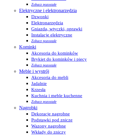
Zobacz pozostałe
Elektryczne i elektronarzędzia
Dzwonki
Elektronarzędzia
Gniazda, wtyczki, oprawki
Instalacje elektryczne
Zobacz pozostałe
Kominki
Akcesoria do kominków
Brykiet do kominków i piecy
Zobacz pozostałe
Meble i wystrój
Akcesoria do mebli
Jadalnie
Krzesła
Kuchnia i meble kuchenne
Zobacz pozostałe
Nagrobki
Dekoracje nagrobne
Podstawki pod znicze
Wazony nagrobne
Wkłady do zniczy