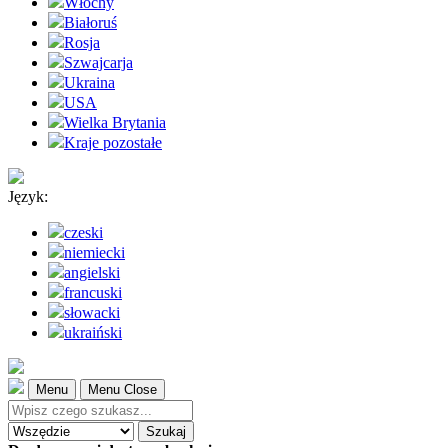
Włochy
Białoruś
Rosja
Szwajcarja
Ukraina
USA
Wielka Brytania
Kraje pozostałe
Język:
czeski
niemiecki
angielski
francuski
słowacki
ukraiński
Menu
Menu Close
Szukaj