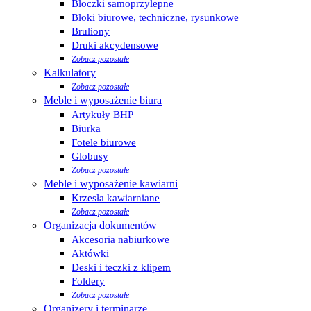
Bloczki samoprzylepne
Bloki biurowe, techniczne, rysunkowe
Bruliony
Druki akcydensowe
Zobacz pozostałe
Kalkulatory
Zobacz pozostałe
Meble i wyposażenie biura
Artykuły BHP
Biurka
Fotele biurowe
Globusy
Zobacz pozostałe
Meble i wyposażenie kawiarni
Krzesła kawiarniane
Zobacz pozostałe
Organizacja dokumentów
Akcesoria nabiurkowe
Aktówki
Deski i teczki z klipem
Foldery
Zobacz pozostałe
Organizery i terminarze