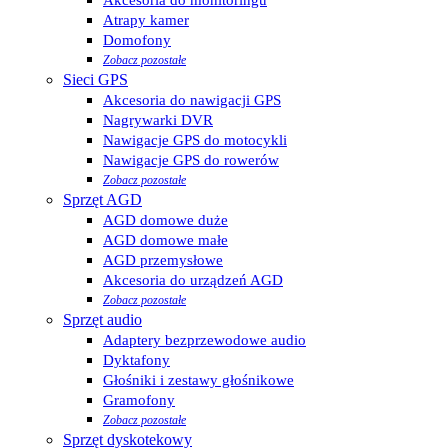
Atrapy kamer
Domofony
Zobacz pozostałe
Sieci GPS
Akcesoria do nawigacji GPS
Nagrywarki DVR
Nawigacje GPS do motocykli
Nawigacje GPS do rowerów
Zobacz pozostałe
Sprzęt AGD
AGD domowe duże
AGD domowe małe
AGD przemysłowe
Akcesoria do urządzeń AGD
Zobacz pozostałe
Sprzęt audio
Adaptery bezprzewodowe audio
Dyktafony
Głośniki i zestawy głośnikowe
Gramofony
Zobacz pozostałe
Sprzęt dyskotekowy