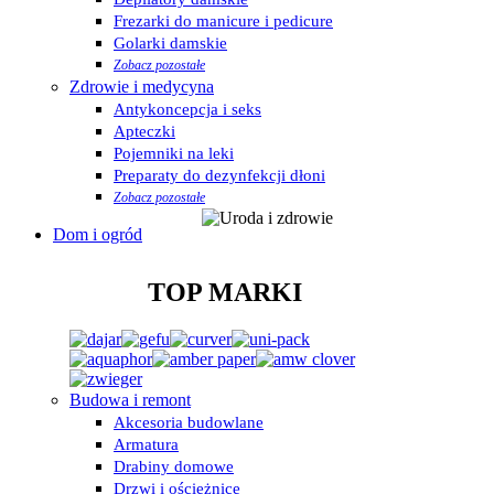
Frezarki do manicure i pedicure
Golarki damskie
Zobacz pozostałe
Zdrowie i medycyna
Antykoncepcja i seks
Apteczki
Pojemniki na leki
Preparaty do dezynfekcji dłoni
Zobacz pozostałe
Dom i ogród
TOP MARKI
Budowa i remont
Akcesoria budowlane
Armatura
Drabiny domowe
Drzwi i ościeżnice